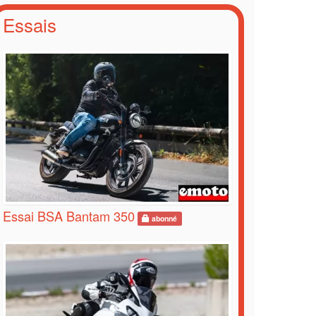
Essais
Essai BSA Bantam 350
abonné