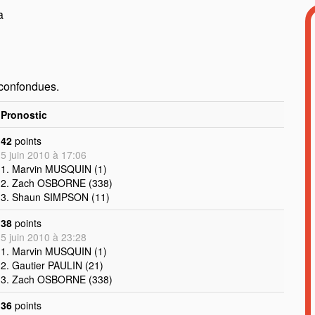
a
 confondues.
Pronostic
42
points
5 juin 2010 à 17:06
1. Marvin MUSQUIN (1)
2. Zach OSBORNE (338)
3. Shaun SIMPSON (11)
38
points
5 juin 2010 à 23:28
1. Marvin MUSQUIN (1)
2. Gautier PAULIN (21)
3. Zach OSBORNE (338)
36
points