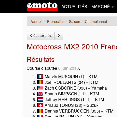
ACTUALITÉS
MARCHÉ
Accueil
Pronostics
Saison
Championnat
Course préc.
Motocross MX2 2010 Franc
Résultats
Course disputée
6 juin 2010
.
Marvin MUSQUIN (1) − KTM
Joel ROELANTS (34) − KTM
Zach OSBORNE (338) − Yamaha
Shaun SIMPSON (11) − KTM
Jeffrey HERLINGS (111) − KTM
Arnaud TONUS (23) − Suzuki
Dennis VERBRUGGEN (335) − KTM
Gautier PAULIN (21) − Yamaha