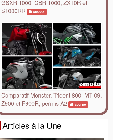
GSXR 1000, CBR 1000, ZX10R et
S1000RR
abonné
Comparatif Monster, Trident 800, MT-09,
Z900 et F900R, permis A2
abonné
Articles à la Une