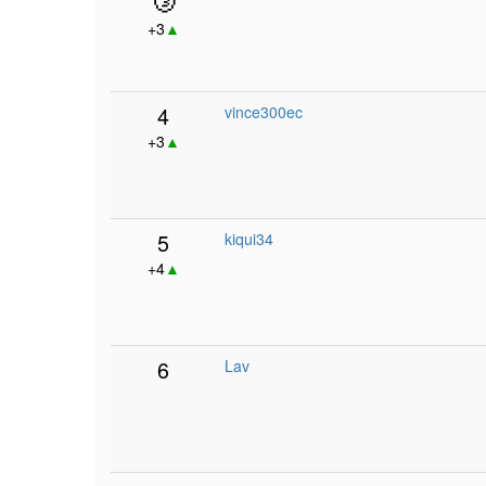
+3
▲
4
vince300ec
+3
▲
5
kiqui34
+4
▲
6
Lav