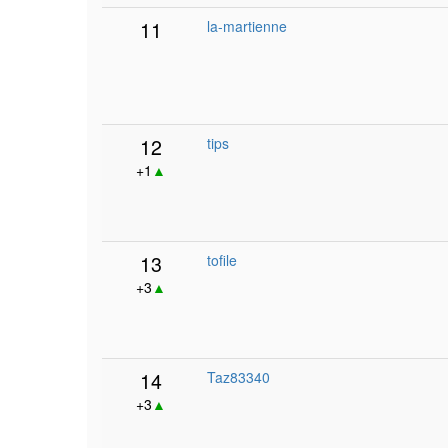
11
la-martienne
12
tips
+1
▲
13
tofile
+3
▲
14
Taz83340
+3
▲