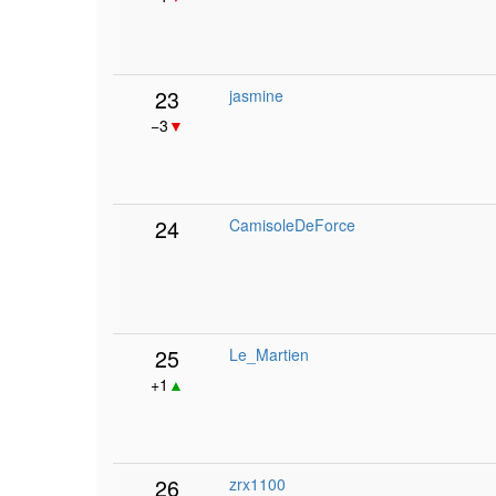
23
jasmine
−3
▼
24
CamisoleDeForce
25
Le_Martien
+1
▲
26
zrx1100