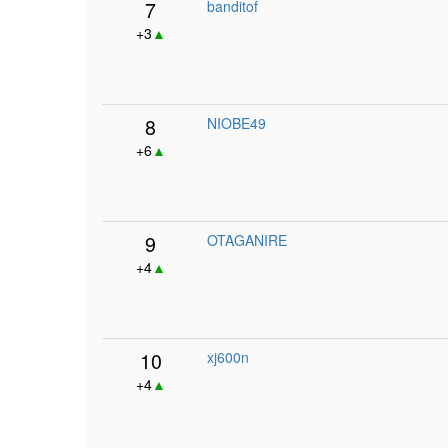
7
banditof
+3
▲
8
NIOBE49
+6
▲
9
OTAGANIRE
+4
▲
10
xj600n
+4
▲