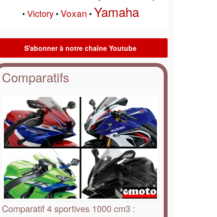
Yamaha
Voxan
Victory
•
•
•
Comparatifs
Comparatif 4 sportives 1000 cm3 :