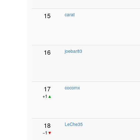
15
carat
16
joebar83
17
cocomx
+1
▲
18
LeChe35
−1
▼