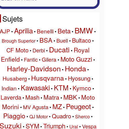
Sujets
BMW
Aprilia
Beta
AJP
Benelli
•
•
•
•
•
BSA
Bultaco
Buell
Brough Superior
•
•
•
•
Ducati
Royal
CF Moto
Derbi
•
•
•
Moto Guzzi
Enfield
Gilera
Fantic
•
•
•
•
Harley-Davidson
Honda
•
•
Husqvarna
Hyosung
Husaberg
•
•
•
Kawasaki
KTM
Kymco
Indian
•
•
•
•
MBK
Matra
Moto
Laverda
Mash
•
•
•
•
Peugeot
MZ
Morini
MV Agusta
•
•
•
•
Piaggio
Quadro
•
QJ Motor
•
•
Sherco
•
Suzuki
SYM
Triumph
Vespa
•
•
•
Ural
•