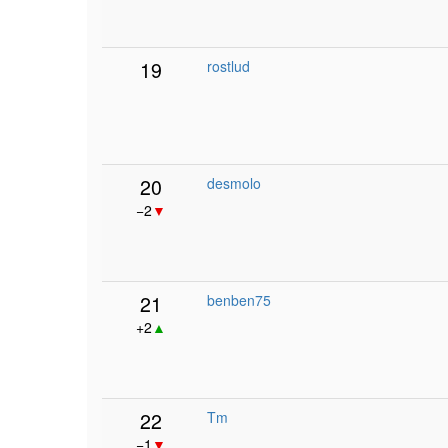
19
rostlud
20
desmolo
−2
▼
21
benben75
+2
▲
22
Tm
−1
▼