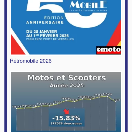
Rétromobile 2026