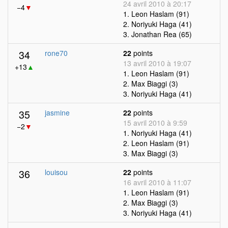
24 avril 2010 à 20:17
−4
▼
1. Leon Haslam (91)
2. Noriyuki Haga (41)
3. Jonathan Rea (65)
34
rone70
22
points
13 avril 2010 à 19:07
+13
▲
1. Leon Haslam (91)
2. Max Biaggi (3)
3. Noriyuki Haga (41)
35
jasmine
22
points
15 avril 2010 à 9:59
−2
▼
1. Noriyuki Haga (41)
2. Leon Haslam (91)
3. Max Biaggi (3)
36
louisou
22
points
16 avril 2010 à 11:07
1. Leon Haslam (91)
2. Max Biaggi (3)
3. Noriyuki Haga (41)