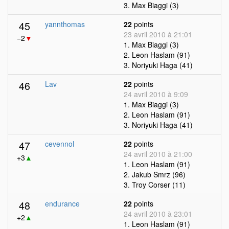
3. Max Biaggi (3)
45
yannthomas
22
points
23 avril 2010 à 21:01
−2
▼
1. Max Biaggi (3)
2. Leon Haslam (91)
3. Noriyuki Haga (41)
46
Lav
22
points
24 avril 2010 à 9:09
1. Max Biaggi (3)
2. Leon Haslam (91)
3. Noriyuki Haga (41)
47
cevennol
22
points
24 avril 2010 à 21:00
+3
▲
1. Leon Haslam (91)
2. Jakub Smrz (96)
3. Troy Corser (11)
48
endurance
22
points
24 avril 2010 à 23:01
+2
▲
1. Leon Haslam (91)