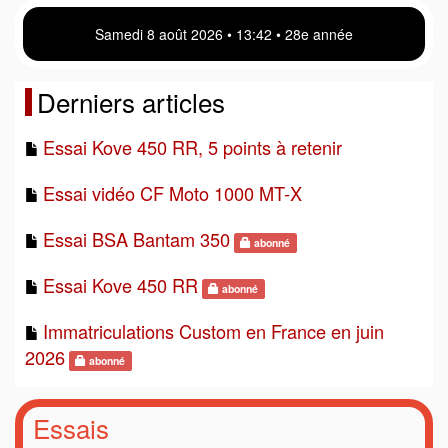
Samedi 8 août 2026 • 13 42 • 28e année
Derniers articles
Essai Kove 450 RR, 5 points à retenir
Essai vidéo CF Moto 1000 MT-X
Essai BSA Bantam 350
abonné
Essai Kove 450 RR
abonné
Immatriculations Custom en France en juin
2026
abonné
Essais