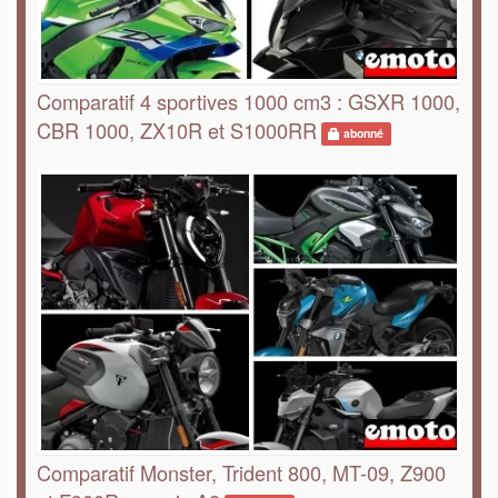
Comparatif 4 sportives 1000 cm3 : GSXR 1000,
CBR 1000, ZX10R et S1000RR
abonné
Comparatif Monster, Trident 800, MT-09, Z900