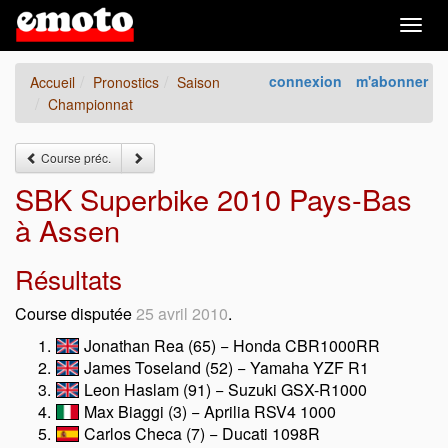
Togg
navig
connexion
m'abonner
Accueil
Pronostics
Saison
Championnat
Course préc.
SBK Superbike 2010 Pays-Bas
à Assen
Résultats
Course disputée
25 avril 2010
.
Jonathan Rea (65) − Honda CBR1000RR
James Toseland (52) − Yamaha YZF R1
Leon Haslam (91) − Suzuki GSX-R1000
Max Biaggi (3) − Aprilia RSV4 1000
Carlos Checa (7) − Ducati 1098R