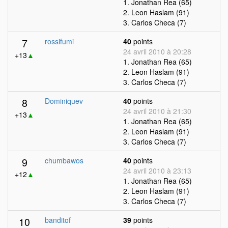
1. Jonathan Rea (65)
2. Leon Haslam (91)
3. Carlos Checa (7)
7
rossifumi
40
points
24 avril 2010 à 20:28
+13
▲
1. Jonathan Rea (65)
2. Leon Haslam (91)
3. Carlos Checa (7)
8
Dominiquev
40
points
24 avril 2010 à 21:30
+13
▲
1. Jonathan Rea (65)
2. Leon Haslam (91)
3. Carlos Checa (7)
9
chumbawos
40
points
24 avril 2010 à 23:13
+12
▲
1. Jonathan Rea (65)
2. Leon Haslam (91)
3. Carlos Checa (7)
10
banditof
39
points