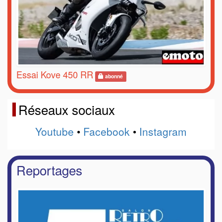
Essai Kove 450 RR
abonné
Réseaux sociaux
Youtube
•
Facebook
•
Instagram
Reportages