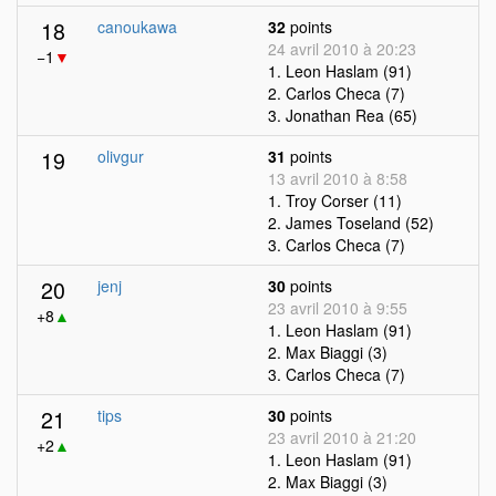
18
canoukawa
32
points
24 avril 2010 à 20:23
−1
▼
1. Leon Haslam (91)
2. Carlos Checa (7)
3. Jonathan Rea (65)
19
olivgur
31
points
13 avril 2010 à 8:58
1. Troy Corser (11)
2. James Toseland (52)
3. Carlos Checa (7)
20
jenj
30
points
23 avril 2010 à 9:55
+8
▲
1. Leon Haslam (91)
2. Max Biaggi (3)
3. Carlos Checa (7)
21
tips
30
points
23 avril 2010 à 21:20
+2
▲
1. Leon Haslam (91)
2. Max Biaggi (3)