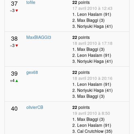
37
tofile
22
points
17 avril 2010 à 12:43
−3
▼
1. Leon Haslam (91)
2. Max Biaggi (3)
3. Noriyuki Haga (41)
38
MaxBIAGGI3
22
points
18 avril 2010 à 17:18
−3
▼
1. Max Biaggi (3)
2. Leon Haslam (91)
3. Noriyuki Haga (41)
39
gex68
22
points
18 avril 2010 à 20:16
+4
▲
1. Leon Haslam (91)
2. Noriyuki Haga (41)
3. Max Biaggi (3)
40
olivierCB
22
points
19 avril 2010 à 8:50
1. Max Biaggi (3)
2. Leon Haslam (91)
3. Cal Crutchlow (35)