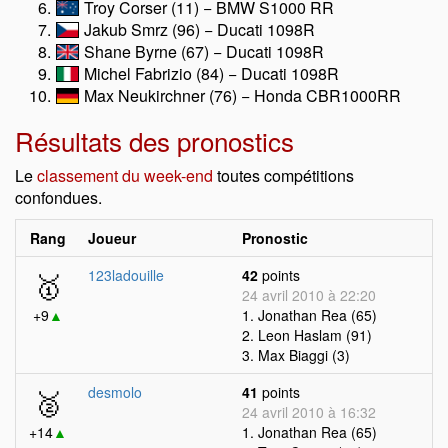
Troy Corser (11) − BMW S1000 RR
Jakub Smrz (96) − Ducati 1098R
Shane Byrne (67) − Ducati 1098R
Michel Fabrizio (84) − Ducati 1098R
Max Neukirchner (76) − Honda CBR1000RR
Résultats des pronostics
Le
classement du week-end
toutes compétitions
confondues.
Rang
Joueur
Pronostic
🥇
123ladouille
42
points
24 avril 2010 à 22:20
+9
▲
1. Jonathan Rea (65)
2. Leon Haslam (91)
3. Max Biaggi (3)
🥈
desmolo
41
points
24 avril 2010 à 16:32
+14
▲
1. Jonathan Rea (65)