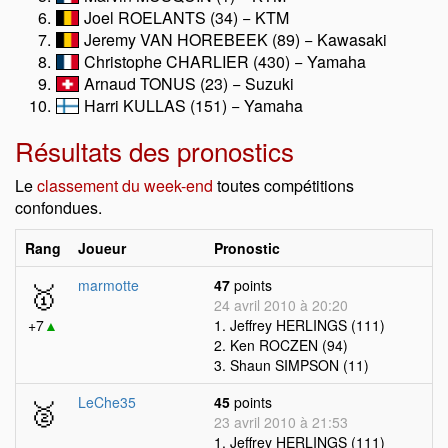
Joel ROELANTS (34) − KTM
Jeremy VAN HOREBEEK (89) − Kawasaki
Christophe CHARLIER (430) − Yamaha
Arnaud TONUS (23) − Suzuki
Harri KULLAS (151) − Yamaha
Résultats des pronostics
Le
classement du week-end
toutes compétitions
confondues.
Rang
Joueur
Pronostic
🥇
marmotte
47
points
24 avril 2010 à 20:20
+7
▲
1. Jeffrey HERLINGS (111)
2. Ken ROCZEN (94)
3. Shaun SIMPSON (11)
🥈
LeChe35
45
points
23 avril 2010 à 21:53
1. Jeffrey HERLINGS (111)