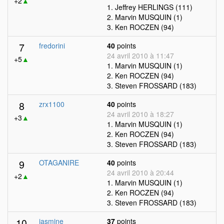
+2
▲
1. Jeffrey HERLINGS (111)
2. Marvin MUSQUIN (1)
3. Ken ROCZEN (94)
7
fredorini
40
points
24 avril 2010 à 11:47
+5
▲
1. Marvin MUSQUIN (1)
2. Ken ROCZEN (94)
3. Steven FROSSARD (183)
8
zrx1100
40
points
24 avril 2010 à 18:27
+3
▲
1. Marvin MUSQUIN (1)
2. Ken ROCZEN (94)
3. Steven FROSSARD (183)
9
OTAGANIRE
40
points
24 avril 2010 à 20:44
+2
▲
1. Marvin MUSQUIN (1)
2. Ken ROCZEN (94)
3. Steven FROSSARD (183)
10
jasmine
37
points