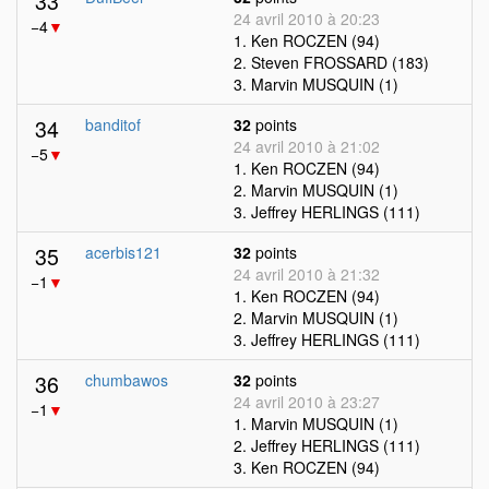
33
24 avril 2010 à 20:23
−4
▼
1. Ken ROCZEN (94)
2. Steven FROSSARD (183)
3. Marvin MUSQUIN (1)
34
banditof
32
points
24 avril 2010 à 21:02
−5
▼
1. Ken ROCZEN (94)
2. Marvin MUSQUIN (1)
3. Jeffrey HERLINGS (111)
35
acerbis121
32
points
24 avril 2010 à 21:32
−1
▼
1. Ken ROCZEN (94)
2. Marvin MUSQUIN (1)
3. Jeffrey HERLINGS (111)
36
chumbawos
32
points
24 avril 2010 à 23:27
−1
▼
1. Marvin MUSQUIN (1)
2. Jeffrey HERLINGS (111)
3. Ken ROCZEN (94)