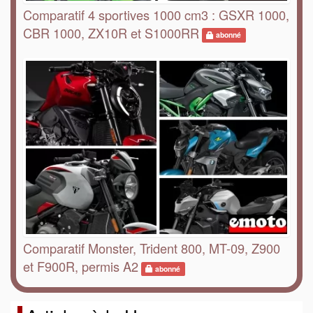
Comparatif 4 sportives 1000 cm3 : GSXR 1000,
CBR 1000, ZX10R et S1000RR
abonné
Comparatif Monster, Trident 800, MT-09, Z900
et F900R, permis A2
abonné