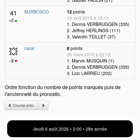
3. Gautier PAULIN (21)
41
MJRBOSCO
12
points
16 avril 2010 à 16:11
+2
▲
1. Dennis VERBRUGGEN (335)
2. Jeffrey HERLINGS (111)
3. Valentin TEILLET (37)
💥
carat
8
points
26 mars 2010 à 22:12
−8
▼
1. Marvin MUSQUIN (1)
2. Dennis VERBRUGGEN (335)
3. Loic LARRIEU (202)
Ordre fonction du nombre de points marqués puis de
l'ancienneté du pronostic.
Course préc.
Jeudi 6 août 2026 • 2 00 • 28e année