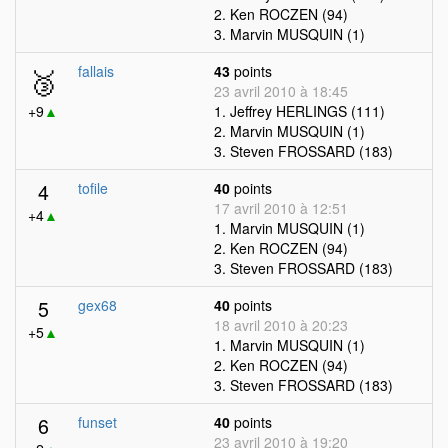
2. Ken ROCZEN (94)
3. Marvin MUSQUIN (1)
🥉
fallais
43
points
23 avril 2010 à 18:45
+9
▲
1. Jeffrey HERLINGS (111)
2. Marvin MUSQUIN (1)
3. Steven FROSSARD (183)
4
tofile
40
points
17 avril 2010 à 12:51
+4
▲
1. Marvin MUSQUIN (1)
2. Ken ROCZEN (94)
3. Steven FROSSARD (183)
5
gex68
40
points
18 avril 2010 à 20:23
+5
▲
1. Marvin MUSQUIN (1)
2. Ken ROCZEN (94)
3. Steven FROSSARD (183)
6
funset
40
points
23 avril 2010 à 19:20