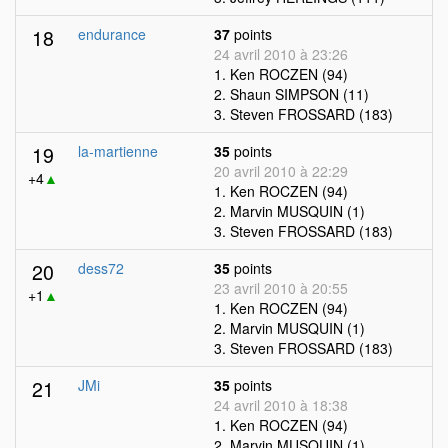
18
endurance
37
points
24 avril 2010 à 23:26
1. Ken ROCZEN (94)
2. Shaun SIMPSON (11)
3. Steven FROSSARD (183)
19
la-martienne
35
points
20 avril 2010 à 22:29
+4
▲
1. Ken ROCZEN (94)
2. Marvin MUSQUIN (1)
3. Steven FROSSARD (183)
20
dess72
35
points
23 avril 2010 à 20:55
+1
▲
1. Ken ROCZEN (94)
2. Marvin MUSQUIN (1)
3. Steven FROSSARD (183)
21
JMi
35
points
24 avril 2010 à 18:38
1. Ken ROCZEN (94)
2. Marvin MUSQUIN (1)