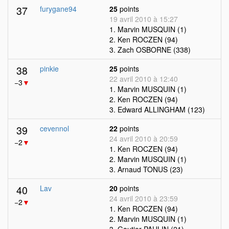
37
furygane94
25
points
19 avril 2010 à 15:27
1. Marvin MUSQUIN (1)
2. Ken ROCZEN (94)
3. Zach OSBORNE (338)
38
pinkie
25
points
22 avril 2010 à 12:40
−3
▼
1. Marvin MUSQUIN (1)
2. Ken ROCZEN (94)
3. Edward ALLINGHAM (123)
39
cevennol
22
points
24 avril 2010 à 20:59
−2
▼
1. Ken ROCZEN (94)
2. Marvin MUSQUIN (1)
3. Arnaud TONUS (23)
40
Lav
20
points
24 avril 2010 à 23:59
−2
▼
1. Ken ROCZEN (94)
2. Marvin MUSQUIN (1)