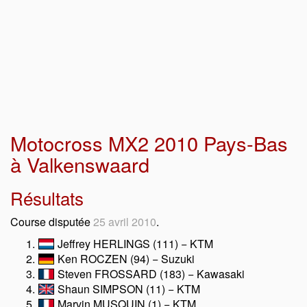
Motocross MX2 2010 Pays-Bas
à Valkenswaard
Résultats
Course disputée
25 avril 2010
.
Jeffrey HERLINGS (111) − KTM
Ken ROCZEN (94) − Suzuki
Steven FROSSARD (183) − Kawasaki
Shaun SIMPSON (11) − KTM
Marvin MUSQUIN (1) − KTM