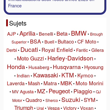
France
Sujets
BMW
Aprilia
Beta
AJP
Benelli
•
•
•
•
•
Brough
BSA
Bultaco
CF Moto
Buell
Superior
•
•
•
•
•
Ducati
Royal Enfield
Gilera
Derbi
Fantic
•
•
•
•
Harley-Davidson
Moto Guzzi
•
•
•
Honda
Husqvarna
Hyosung
Husaberg
•
•
•
Kawasaki
KTM
Kymco
Indian
•
•
•
•
•
MBK
Matra
Moto Morini
Laverda
Mash
•
•
•
•
Peugeot
MZ
Piaggio
MV Agusta
•
•
•
•
•
QJ
Suzuki
SYM
Quadro
Motor
•
•
Sherco
•
•
•
Triumph
Voxan
Vespa
Victory
•
Ural
•
•
•
•