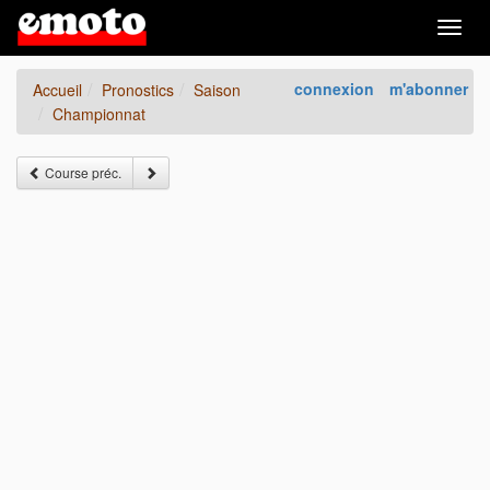
Togg
navig
connexion
m'abonner
Accueil
Pronostics
Saison
Championnat
Course préc.