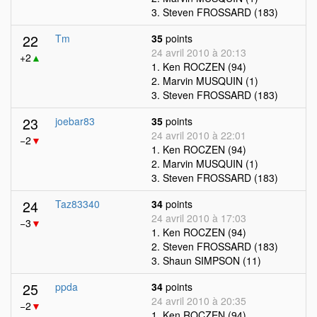
3. Steven FROSSARD (183)
22
Tm
35
points
24 avril 2010 à 20:13
+2
▲
1. Ken ROCZEN (94)
2. Marvin MUSQUIN (1)
3. Steven FROSSARD (183)
23
joebar83
35
points
24 avril 2010 à 22:01
−2
▼
1. Ken ROCZEN (94)
2. Marvin MUSQUIN (1)
3. Steven FROSSARD (183)
24
Taz83340
34
points
24 avril 2010 à 17:03
−3
▼
1. Ken ROCZEN (94)
2. Steven FROSSARD (183)
3. Shaun SIMPSON (11)
25
ppda
34
points
24 avril 2010 à 20:35
−2
▼
1. Ken ROCZEN (94)