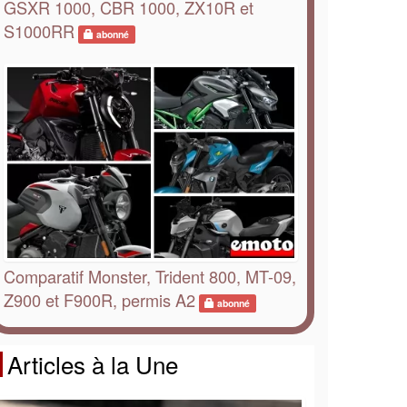
GSXR 1000, CBR 1000, ZX10R et
S1000RR
abonné
Comparatif Monster, Trident 800, MT-09,
Z900 et F900R, permis A2
abonné
Articles à la Une