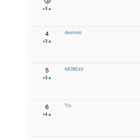
+3
▲
4
desmolo
+3
▲
5
NIOBE49
+3
▲
6
Tm
+4
▲