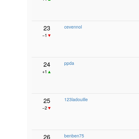
23
cevennol
−1
▼
24
ppda
+1
▲
25
123ladouille
−2
▼
26
benben75