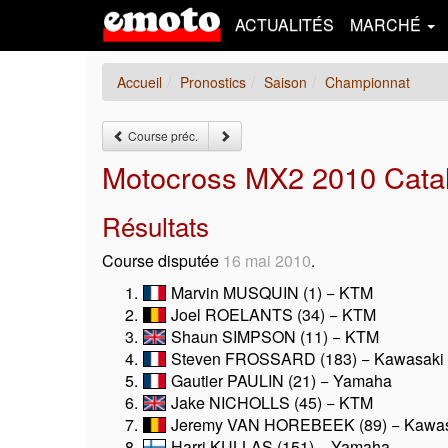
ACTUALITÉS
MARCHÉ
Accueil
Pronostics
Saison
Championnat
Course préc.
Motocross MX2 2010 Catal
Résultats
Course disputée
16 mai 2010
.
Marvin MUSQUIN (1) − KTM
Joel ROELANTS (34) − KTM
Shaun SIMPSON (11) − KTM
Steven FROSSARD (183) − Kawasaki
Gautier PAULIN (21) − Yamaha
Jake NICHOLLS (45) − KTM
Jeremy VAN HOREBEEK (89) − Kawas
Harri KULLAS (151) − Yamaha