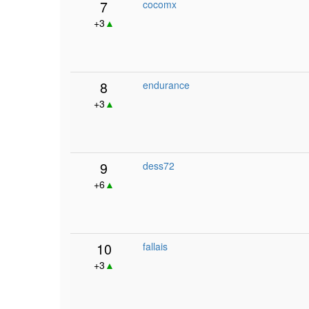
7
cocomx
+3
▲
8
endurance
+3
▲
9
dess72
+6
▲
10
fallais
+3
▲