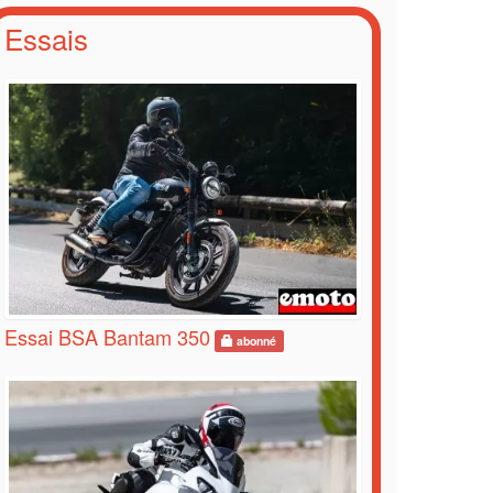
Essais
Essai BSA Bantam 350
abonné