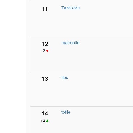
11
Taz83340
12
marmotte
−2
▼
13
tips
14
tofile
+2
▲