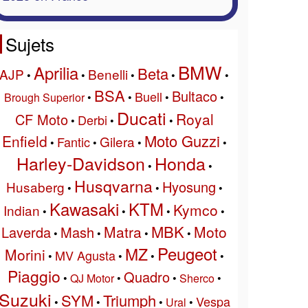
Sujets
BMW
Aprilia
Beta
AJP
Benelli
•
•
•
•
•
BSA
Bultaco
Buell
Brough Superior
•
•
•
•
Ducati
Royal
CF Moto
Derbi
•
•
•
Moto Guzzi
Enfield
Gilera
Fantic
•
•
•
•
Harley-Davidson
Honda
•
•
Husqvarna
Hyosung
Husaberg
•
•
•
Kawasaki
KTM
Kymco
Indian
•
•
•
•
MBK
Matra
Moto
Laverda
Mash
•
•
•
•
Peugeot
MZ
Morini
MV Agusta
•
•
•
•
Piaggio
Quadro
•
QJ Motor
•
•
Sherco
•
Suzuki
SYM
Triumph
Vespa
•
•
•
Ural
•