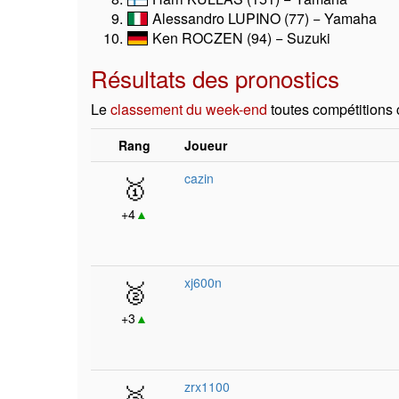
Alessandro LUPINO (77) − Yamaha
Ken ROCZEN (94) − Suzuki
Résultats des pronostics
Le
classement du week-end
toutes compétitions
Rang
Joueur
🥇
cazin
+4
▲
🥈
xj600n
+3
▲
🥉
zrx1100