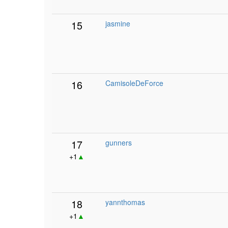
15
jasmine
16
CamisoleDeForce
17
gunners
+1
▲
18
yannthomas
+1
▲