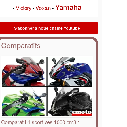
Yamaha
Voxan
Victory
•
•
•
Comparatifs
Comparatif 4 sportives 1000 cm3 :