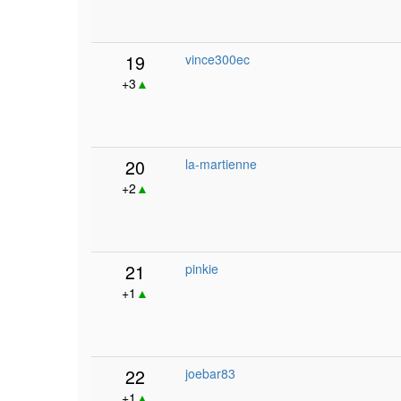
19
vince300ec
+3
▲
20
la-martienne
+2
▲
21
pinkie
+1
▲
22
joebar83
+1
▲