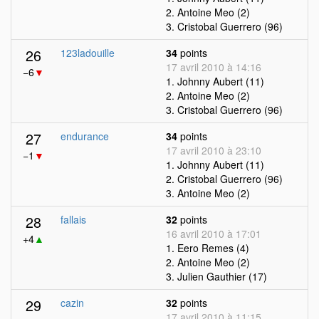
2. Antoine Meo (2)
3. Cristobal Guerrero (96)
26
123ladouille
34
points
17 avril 2010 à 14:16
−6
▼
1. Johnny Aubert (11)
2. Antoine Meo (2)
3. Cristobal Guerrero (96)
27
endurance
34
points
17 avril 2010 à 23:10
−1
▼
1. Johnny Aubert (11)
2. Cristobal Guerrero (96)
3. Antoine Meo (2)
28
fallais
32
points
16 avril 2010 à 17:01
+4
▲
1. Eero Remes (4)
2. Antoine Meo (2)
3. Julien Gauthier (17)
29
cazin
32
points
17 avril 2010 à 11:15