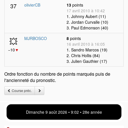
37
olivierCB
13
points
17 avril 2010 à 10:42
1. Johnny Aubert (11)
2. Jordan Curvalle (10)
3. Paul Edmonson (40)
💥
MJRBOSCO
8
points
16 avril 2010 à 16:05
−10
▼
1. Sandro Marcos (19)
2. Chris Hollis (84)
3. Julien Gauthier (17)
Ordre fonction du nombre de points marqués puis de
l'ancienneté du pronostic.
Course préc.
Dimanche 9 août 2026 • 9:03 • 28e année