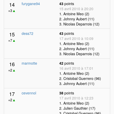
14
furygane94
43
points
15 avril 2010 à 20:20
+3
▲
1. Antoine Meo (2)
2. Johnny Aubert (11)
3. Nicolas Deparrois (12)
15
dess72
43
points
17 avril 2010 à 10:09
+7
▲
1. Antoine Meo (2)
2. Johnny Aubert (11)
3. Nicolas Deparrois (12)
16
marmotte
42
points
16 avril 2010 à 17:01
+2
▲
1. Antoine Meo (2)
2. Cristobal Guerrero (96)
3. Johnny Aubert (11)
17
cevennol
38
points
17 avril 2010 à 12:23
+2
▲
1. Antoine Meo (2)
2. Julien Gauthier (17)
3. Cristobal Guerrero (96)