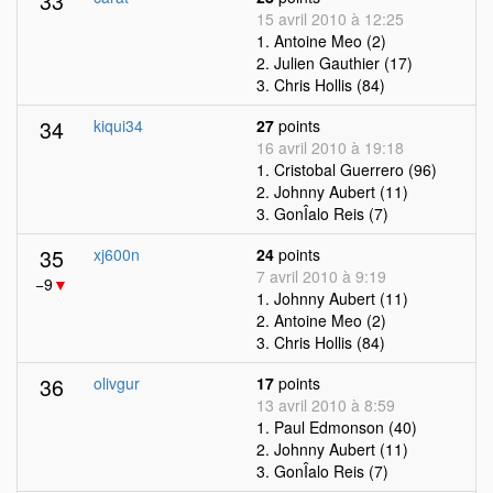
33
15 avril 2010 à 12:25
1. Antoine Meo (2)
2. Julien Gauthier (17)
3. Chris Hollis (84)
34
kiqui34
27
points
16 avril 2010 à 19:18
1. Cristobal Guerrero (96)
2. Johnny Aubert (11)
3. GonÎalo Reis (7)
35
xj600n
24
points
7 avril 2010 à 9:19
−9
▼
1. Johnny Aubert (11)
2. Antoine Meo (2)
3. Chris Hollis (84)
36
olivgur
17
points
13 avril 2010 à 8:59
1. Paul Edmonson (40)
2. Johnny Aubert (11)
3. GonÎalo Reis (7)