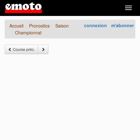
Togg
navig
connexion
m'abonner
Accueil
Pronostics
Saison
Championnat
Course préc.