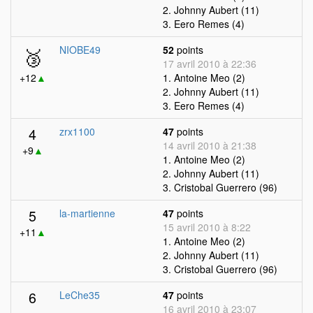
2. Johnny Aubert (11)
3. Eero Remes (4)
🥉
NIOBE49
52
points
17 avril 2010 à 22:36
+12
▲
1. Antoine Meo (2)
2. Johnny Aubert (11)
3. Eero Remes (4)
4
zrx1100
47
points
14 avril 2010 à 21:38
+9
▲
1. Antoine Meo (2)
2. Johnny Aubert (11)
3. Cristobal Guerrero (96)
5
la-martienne
47
points
15 avril 2010 à 8:22
+11
▲
1. Antoine Meo (2)
2. Johnny Aubert (11)
3. Cristobal Guerrero (96)
6
LeChe35
47
points
16 avril 2010 à 23:07