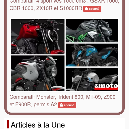
Comparatif 4 sportives 1000 cm3 : GSXR 1000,
CBR 1000, ZX10R et S1000RR
abonné
Comparatif Monster, Trident 800, MT-09, Z900
et F900R, permis A2
abonné
Articles à la Une