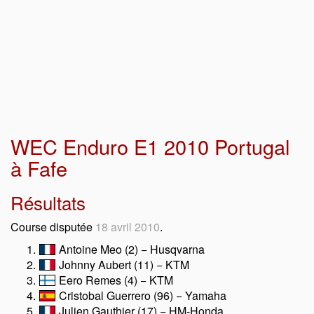
WEC Enduro E1 2010 Portugal
à Fafe
Résultats
Course disputée
18 avril 2010
.
Antoine Meo (2) − Husqvarna
Johnny Aubert (11) − KTM
Eero Remes (4) − KTM
Cristobal Guerrero (96) − Yamaha
Julien Gauthier (17) − HM-Honda