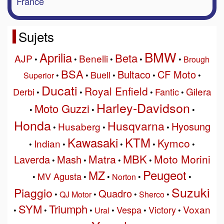
France
Sujets
BMW
Aprilia
Beta
AJP
Benelli
•
•
•
•
•
Brough
BSA
Bultaco
CF Moto
Buell
Superior
•
•
•
•
•
Ducati
Royal Enfield
Gilera
Derbi
Fantic
•
•
•
•
Harley-Davidson
Moto Guzzi
•
•
•
Honda
Husqvarna
Hyosung
Husaberg
•
•
•
Kawasaki
KTM
Kymco
Indian
•
•
•
•
•
MBK
Matra
Moto Morini
Laverda
Mash
•
•
•
•
Peugeot
MZ
MV Agusta
•
•
•
Norton
•
•
Suzuki
Piaggio
Quadro
•
QJ Motor
•
•
Sherco
•
SYM
Triumph
Voxan
Vespa
Victory
•
•
•
Ural
•
•
•