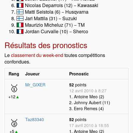
Nicolas Deparrois (12) − Kawasaki
Matti Seistola (6) − Husqvarna
Jari Mattila (31) − Suzuki
Maurizio Micheluz (71) − TM
Jordan Curvalle (10) − Sherco
Résultats des pronostics
Le
classement du week-end
toutes compétitions
confondues.
Rang
Joueur
Pronostic
🥇
Mr_GIXER
52
points
12 avril 2010 à 8:27
+12
▲
1. Antoine Meo (2)
2. Johnny Aubert (11)
3. Eero Remes (4)
🥈
Taz83340
52
points
17 avril 2010 à 18:55
+5
▲
1. Antoine Meo (2)