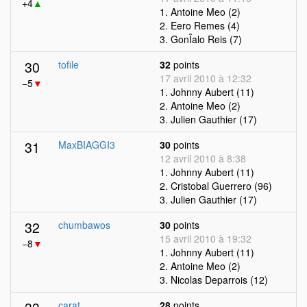
+4
▲
1. Antoine Meo (2)
2. Eero Remes (4)
3. GonÎalo Reis (7)
30
tofile
32
points
17 avril 2010 à 12:32
−5
▼
1. Johnny Aubert (11)
2. Antoine Meo (2)
3. Julien Gauthier (17)
31
MaxBIAGGI3
30
points
12 avril 2010 à 8:38
1. Johnny Aubert (11)
2. Cristobal Guerrero (96)
3. Julien Gauthier (17)
32
chumbawos
30
points
15 avril 2010 à 19:32
−8
▼
1. Johnny Aubert (11)
2. Antoine Meo (2)
3. Nicolas Deparrois (12)
carat
28
points