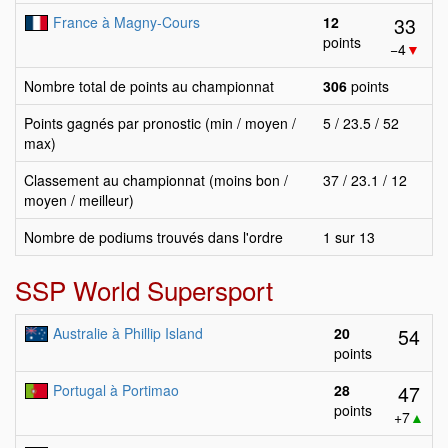
33
France à Magny-Cours
12
points
−4
▼
Nombre total de points au championnat
306
points
Points gagnés par pronostic (min / moyen /
5 / 23.5 / 52
max)
Classement au championnat (moins bon /
37 / 23.1 / 12
moyen / meilleur)
Nombre de podiums trouvés dans l'ordre
1 sur 13
SSP World Supersport
54
Australie à Phillip Island
20
points
47
Portugal à Portimao
28
points
+7
▲