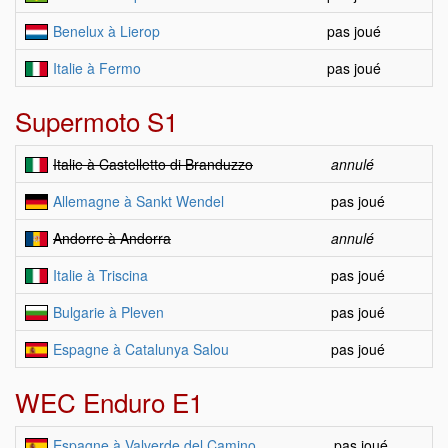
Benelux à Lierop
pas joué
Italie à Fermo
pas joué
Supermoto S1
Italie à Castelletto di Branduzzo
annulé
Allemagne à Sankt Wendel
pas joué
Andorre à Andorra
annulé
Italie à Triscina
pas joué
Bulgarie à Pleven
pas joué
Espagne à Catalunya Salou
pas joué
WEC Enduro E1
Espagne à Valverde del Camino
pas joué