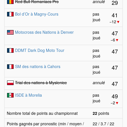
29
Red Bull Romaniacs Pro
annulé
41
Bol d’Or à Magny-Cours
pas
joué
−12
▼
47
Motocross des Nations à Denver
pas
joué
−6
▼
47
DDMT Dark Dog Moto Tour
pas
joué
47
SM des nations à Cahors
pas
joué
47
Trial des nations à Myslenice
annulé
49
ISDE à Morelia
pas
joué
−2
▼
Nombre total de points au championnat
22
points
Points gagnés par pronostic (min / moyen /
22 / 3.7 / 22