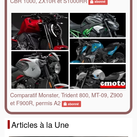
CBR 1000, ZX10R et S1000RR
abonné
Comparatif Monster, Trident 800, MT-09, Z900
et F900R, permis A2
abonné
Articles à la Une