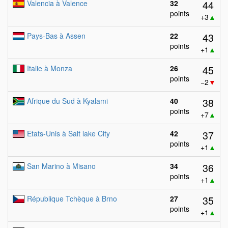
44
Valencia à Valence
32
points
+3
▲
43
Pays-Bas à Assen
22
points
+1
▲
45
Italie à Monza
26
points
−2
▼
38
Afrique du Sud à Kyalami
40
points
+7
▲
37
Etats-Unis à Salt lake City
42
points
+1
▲
36
San Marino à Misano
34
points
+1
▲
35
République Tchèque à Brno
27
points
+1
▲