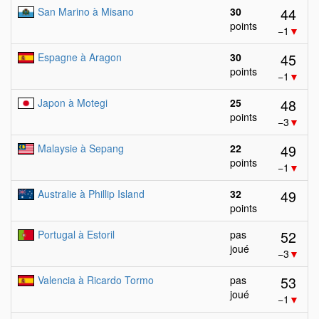
44
San Marino à Misano
30
points
−1
▼
45
Espagne à Aragon
30
points
−1
▼
48
Japon à Motegi
25
points
−3
▼
49
Malaysie à Sepang
22
points
−1
▼
49
Australie à Phillip Island
32
points
52
Portugal à Estoril
pas
joué
−3
▼
53
Valencia à Ricardo Tormo
pas
joué
−1
▼