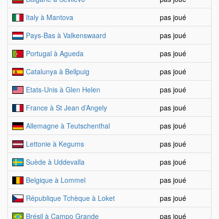
Italy à Mantova
pas joué
Pays-Bas à Valkenswaard
pas joué
Portugal à Agueda
pas joué
Catalunya à Bellpuig
pas joué
Etats-Unis à Glen Helen
pas joué
France à St Jean d’Angely
pas joué
Allemagne à Teutschenthal
pas joué
Lettonie à Kegums
pas joué
Suède à Uddevalla
pas joué
Belgique à Lommel
pas joué
République Tchèque à Loket
pas joué
Brésil à Campo Grande
pas joué