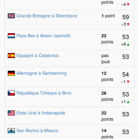
points
−4
▼
59
Grande Bretagne à Silverstone
1
point
−3
▼
53
Pays-Bas à Assen (samedi)
22
points
+6
▲
53
Espagne à Catalunya
pas
joué
54
Allemagne à Sachsenring
12
points
−1
▼
53
République Tchèque à Brno
26
points
+1
▲
53
Etats-Unis à Indianapolis
22
points
53
San Marino à Misano
14
points