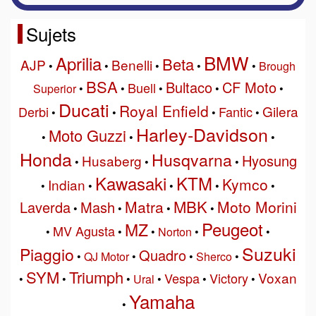
Sujets
BMW
Aprilia
Beta
AJP
Benelli
•
•
•
•
•
Brough
BSA
Bultaco
CF Moto
Buell
Superior
•
•
•
•
•
Ducati
Royal Enfield
Gilera
Derbi
Fantic
•
•
•
•
Harley-Davidson
Moto Guzzi
•
•
•
Honda
Husqvarna
Hyosung
Husaberg
•
•
•
Kawasaki
KTM
Kymco
Indian
•
•
•
•
•
MBK
Matra
Moto Morini
Laverda
Mash
•
•
•
•
Peugeot
MZ
MV Agusta
•
•
•
Norton
•
•
Suzuki
Piaggio
Quadro
•
QJ Motor
•
•
Sherco
•
SYM
Triumph
Voxan
Vespa
Victory
•
•
•
Ural
•
•
•
Yamaha
•