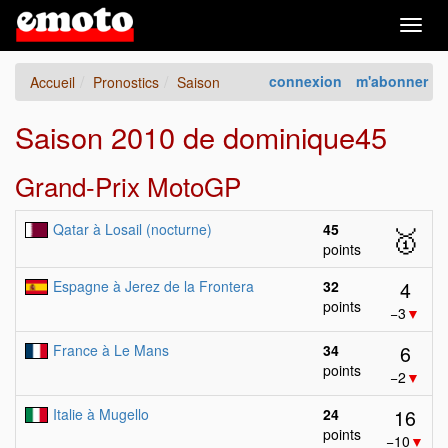
Togg
navig
connexion
m'abonner
Accueil
Pronostics
Saison
Saison 2010 de dominique45
Grand-Prix MotoGP
Qatar à Losail (nocturne)
45
🥇
points
4
Espagne à Jerez de la Frontera
32
points
−3
▼
6
France à Le Mans
34
points
−2
▼
16
Italie à Mugello
24
points
−10
▼