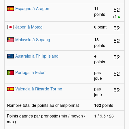
52
Espagne à Aragon
11
points
+1
▲
52
Japon à Motegi
0
point
52
Malaysie à Sepang
13
points
52
Australie à Phillip Island
4
points
52
Portugal à Estoril
pas
joué
52
Valencia à Ricardo Tormo
pas
joué
Nombre total de points au championnat
162
points
Points gagnés par pronostic (min / moyen /
1 / 9.5 / 26
max)