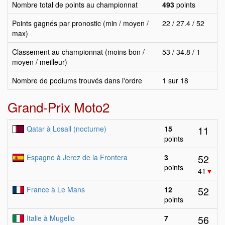
Nombre total de points au championnat
493
points
Points gagnés par pronostic (min / moyen /
22 / 27.4 / 52
max)
Classement au championnat (moins bon /
53 / 34.8 / 1
moyen / meilleur)
Nombre de podiums trouvés dans l'ordre
1 sur 18
Grand-Prix Moto2
11
Qatar à Losail (nocturne)
15
points
52
Espagne à Jerez de la Frontera
3
points
−41
▼
52
France à Le Mans
12
points
56
Italie à Mugello
7