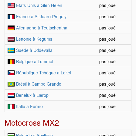
Etats-Unis à Glen Helen
pas joué
France à St Jean d’Angely
pas joué
Allemagne à Teutschenthal
pas joué
Lettonie à Kegums
pas joué
Suède à Uddevalla
pas joué
Belgique à Lommel
pas joué
République Tchèque à Loket
pas joué
Brésil à Campo Grande
pas joué
Benelux à Lierop
pas joué
Italie à Fermo
pas joué
Motocross MX2
Bulgarie à Sevlievo
pas joué