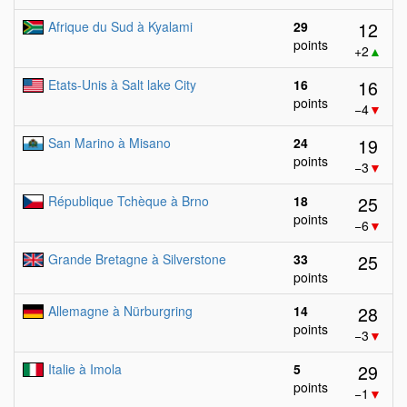
12
Afrique du Sud à Kyalami
29
points
+2
▲
16
Etats-Unis à Salt lake City
16
points
−4
▼
19
San Marino à Misano
24
points
−3
▼
25
République Tchèque à Brno
18
points
−6
▼
25
Grande Bretagne à Silverstone
33
points
28
Allemagne à Nürburgring
14
points
−3
▼
29
Italie à Imola
5
points
−1
▼