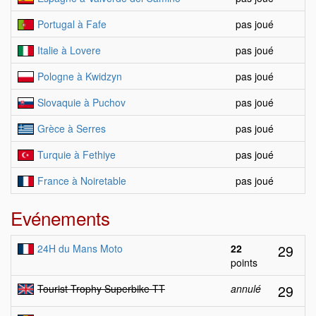
Portugal à Fafe
pas joué
Italie à Lovere
pas joué
Pologne à Kwidzyn
pas joué
Slovaquie à Puchov
pas joué
Grèce à Serres
pas joué
Turquie à Fethiye
pas joué
France à Noiretable
pas joué
Evénements
29
24H du Mans Moto
22
points
29
Tourist Trophy Superbike TT
annulé