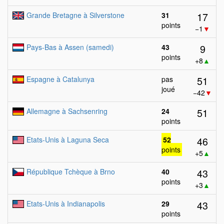
17
Grande Bretagne à Silverstone
31
points
−1
▼
9
Pays-Bas à Assen (samedi)
43
points
+8
▲
51
Espagne à Catalunya
pas
joué
−42
▼
51
Allemagne à Sachsenring
24
points
46
Etats-Unis à Laguna Seca
52
points
+5
▲
43
République Tchèque à Brno
40
points
+3
▲
43
Etats-Unis à Indianapolis
29
points