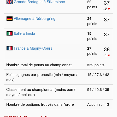
37
Grande Bretagne à Silverstone
22
points
−2
▼
37
Allemagne à Nürburgring
24
points
37
Italie à Imola
15
points
38
France à Magny-Cours
27
points
−1
▼
Nombre total de points au championnat
359
points
Points gagnés par pronostic (min / moyen /
15 / 27.6 / 42
max)
Classement au championnat (moins bon /
54 / 40.6 / 35
moyen / meilleur)
Nombre de podiums trouvés dans l'ordre
Aucun sur 13