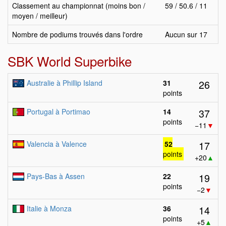
Classement au championnat (moins bon /
59 / 50.6 / 11
moyen / meilleur)
Nombre de podiums trouvés dans l'ordre
Aucun sur 17
SBK World Superbike
26
Australie à Phillip Island
31
points
37
Portugal à Portimao
14
points
−11
▼
17
Valencia à Valence
52
points
+20
▲
19
Pays-Bas à Assen
22
points
−2
▼
14
Italie à Monza
36
points
+5
▲