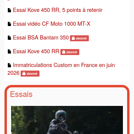
Essai Kove 450 RR, 5 points à retenir
Essai vidéo CF Moto 1000 MT-X
Essai BSA Bantam 350
abonné
Essai Kove 450 RR
abonné
Immatriculations Custom en France en juin
2026
abonné
Essais