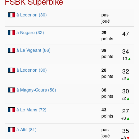
FSBK Superbike
à Ledenon (30)
pas
joué
47
à Nogaro (32)
29
points
34
à Le Vigeant (86)
39
points
+13
▲
32
à Ledenon (30)
28
points
+2
▲
30
à Magny-Cours (58)
38
points
+2
▲
27
à Le Mans (72)
43
points
+3
▲
35
à Albi (81)
pas
joué
−8
▼