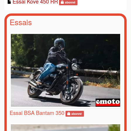
Essai Kove 450 RR
abonné
Essais
Essai BSA Bantam 350
abonné