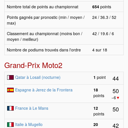
Nombre total de points au championnat
654
points
Points gagnés par pronostic (min / moyen /
24 / 36.3 / 52
max)
Classement au championnat (moins bon /
42 / 19.6 / 6
moyen / meilleur)
Nombre de podiums trouvés dans l'ordre
4 sur 18
Grand-Prix Moto2
44
Qatar à Losail (nocturne)
1
point
50
Espagne à Jerez de la Frontera
18
points
−6
▼
50
France à Le Mans
12
points
42
Italie à Mugello
20