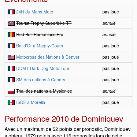
24H du Mans Moto
pas joué
Tourist Trophy Superbike TT
annulé
Red Bull Romaniacs Pro
annulé
Bol d’Or à Magny-Cours
pas joué
Motocross des Nations à Denver
pas joué
DDMT Dark Dog Moto Tour
pas joué
SM des nations à Cahors
pas joué
Trial des nations à Myslenice
annulé
ISDE à Morelia
pas joué
Performance 2010 de Dominiquev
Avec un maximum de 52 points par pronostic, Dominiquev
a obtenu 1679 points avec 116 pronostics lors de cette