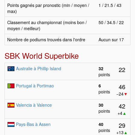
Points gagnés par pronostic (min / moyen /
1 / 21.5 / 43
max)
Classement au championnat (moins bon /
50 / 34.5 / 22
moyen / meilleur)
Nombre de podiums trouvés dans l'ordre
Aucun sur 17
SBK World Superbike
22
Australie à Phillip Island
32
points
46
Portugal à Portimao
6
points
−24
▼
42
Valencia à Valence
30
points
+4
▲
29
Pays-Bas à Assen
40
points
+13
▲