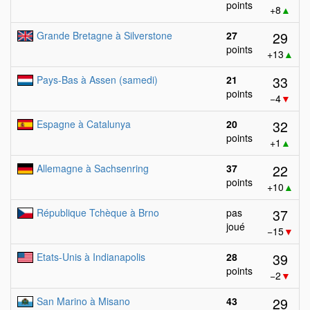
points
+8
▲
29
Grande Bretagne à Silverstone
27
points
+13
▲
33
Pays-Bas à Assen (samedi)
21
points
−4
▼
32
Espagne à Catalunya
20
points
+1
▲
22
Allemagne à Sachsenring
37
points
+10
▲
37
République Tchèque à Brno
pas
joué
−15
▼
39
Etats-Unis à Indianapolis
28
points
−2
▼
29
San Marino à Misano
43