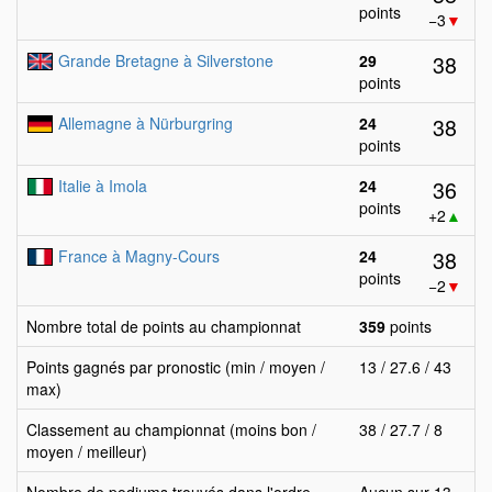
points
−3
▼
38
Grande Bretagne à Silverstone
29
points
38
Allemagne à Nürburgring
24
points
36
Italie à Imola
24
points
+2
▲
38
France à Magny-Cours
24
points
−2
▼
Nombre total de points au championnat
359
points
Points gagnés par pronostic (min / moyen /
13 / 27.6 / 43
max)
Classement au championnat (moins bon /
38 / 27.7 / 8
moyen / meilleur)