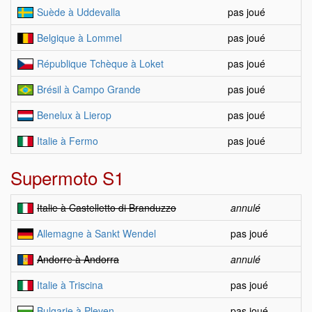
Suède à Uddevalla
pas joué
Belgique à Lommel
pas joué
République Tchèque à Loket
pas joué
Brésil à Campo Grande
pas joué
Benelux à Lierop
pas joué
Italie à Fermo
pas joué
Supermoto S1
Italie à Castelletto di Branduzzo
annulé
Allemagne à Sankt Wendel
pas joué
Andorre à Andorra
annulé
Italie à Triscina
pas joué
Bulgarie à Pleven
pas joué