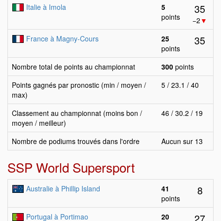
35
Italie à Imola
5
points
−2
▼
35
France à Magny-Cours
25
points
Nombre total de points au championnat
300
points
Points gagnés par pronostic (min / moyen /
5 / 23.1 / 40
max)
Classement au championnat (moins bon /
46 / 30.2 / 19
moyen / meilleur)
Nombre de podiums trouvés dans l'ordre
Aucun sur 13
SSP World Supersport
8
Australie à Phillip Island
41
points
27
Portugal à Portimao
20