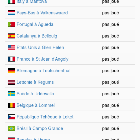
Italy à Mantova
pas joué
Pays-Bas à Valkenswaard
pas joué
Portugal à Agueda
pas joué
Catalunya à Bellpuig
pas joué
Etats-Unis à Glen Helen
pas joué
France à St Jean d’Angely
pas joué
Allemagne à Teutschenthal
pas joué
Lettonie à Kegums
pas joué
Suède à Uddevalla
pas joué
Belgique à Lommel
pas joué
République Tchèque à Loket
pas joué
Brésil à Campo Grande
pas joué
Benelux à Lierop
pas joué