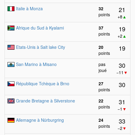
21
Italie à Monza
32
points
+8
▲
19
Afrique du Sud à Kyalami
37
points
+2
▲
19
Etats-Unis à Salt lake City
20
points
30
San Marino à Misano
pas
joué
−11
▼
30
République Tchèque à Brno
27
points
31
Grande Bretagne à Silverstone
22
points
−1
▼
33
Allemagne à Nürburgring
24
points
−2
▼