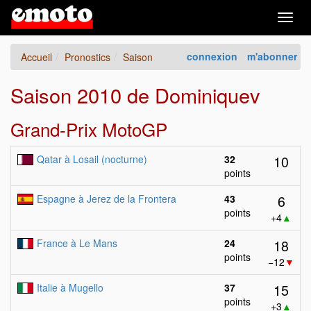
Togg
navig
connexion
m'abonner
Accueil
Pronostics
Saison
Saison 2010 de Dominiquev
Grand-Prix MotoGP
10
Qatar à Losail (nocturne)
32
points
6
Espagne à Jerez de la Frontera
43
points
+4
▲
18
France à Le Mans
24
points
−12
▼
15
Italie à Mugello
37
points
+3
▲