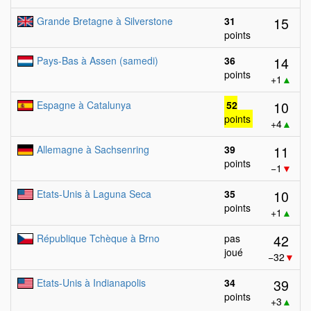
15
Grande Bretagne à Silverstone
31
points
14
Pays-Bas à Assen (samedi)
36
points
+1
▲
10
Espagne à Catalunya
52
points
+4
▲
11
Allemagne à Sachsenring
39
points
−1
▼
10
Etats-Unis à Laguna Seca
35
points
+1
▲
42
République Tchèque à Brno
pas
joué
−32
▼
39
Etats-Unis à Indianapolis
34
points
+3
▲