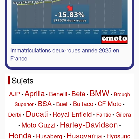
Immatriculations deux-roues année 2025 en
France
Sujets
BMW
Aprilia
Beta
AJP
Benelli
•
•
•
•
•
Brough
BSA
Bultaco
CF Moto
Buell
Superior
•
•
•
•
•
Ducati
Royal Enfield
Gilera
Derbi
Fantic
•
•
•
•
Harley-Davidson
Moto Guzzi
•
•
•
Honda
Husqvarna
Hyosung
Husaberg
•
•
•