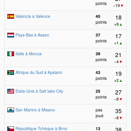
points
−19
▼
18
Valencia à Valence
40
points
+9
▲
17
Pays-Bas à Assen
37
points
+1
▲
21
Italie à Monza
39
points
−4
▼
19
Afrique du Sud à Kyalami
43
points
+2
▲
27
Etats-Unis à Salt lake City
25
points
−8
▼
35
San Marino à Misano
pas
joué
−8
▼
38
République Tchèque à Brno
13