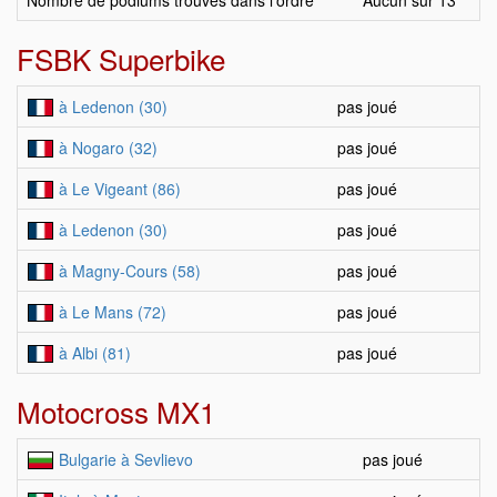
Nombre de podiums trouvés dans l'ordre
Aucun sur 13
FSBK Superbike
à Ledenon (30)
pas joué
à Nogaro (32)
pas joué
à Le Vigeant (86)
pas joué
à Ledenon (30)
pas joué
à Magny-Cours (58)
pas joué
à Le Mans (72)
pas joué
à Albi (81)
pas joué
Motocross MX1
Bulgarie à Sevlievo
pas joué