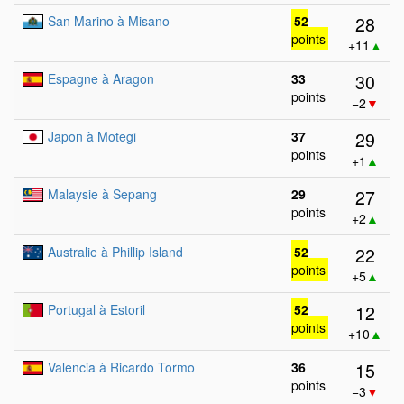
28
San Marino à Misano
52
points
+11
▲
30
Espagne à Aragon
33
points
−2
▼
29
Japon à Motegi
37
points
+1
▲
27
Malaysie à Sepang
29
points
+2
▲
22
Australie à Phillip Island
52
points
+5
▲
12
Portugal à Estoril
52
points
+10
▲
15
Valencia à Ricardo Tormo
36
points
−3
▼