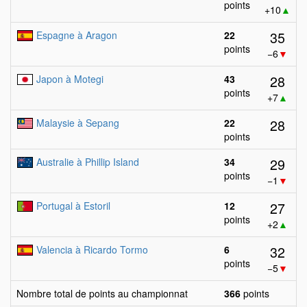
points
+10
▲
35
Espagne à Aragon
22
points
−6
▼
28
Japon à Motegi
43
points
+7
▲
28
Malaysie à Sepang
22
points
29
Australie à Phillip Island
34
points
−1
▼
27
Portugal à Estoril
12
points
+2
▲
32
Valencia à Ricardo Tormo
6
points
−5
▼
Nombre total de points au championnat
366
points