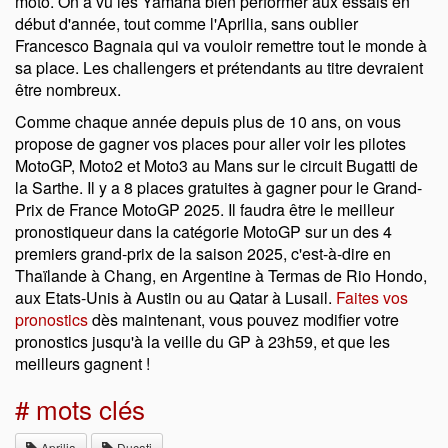
moto. On a vu les Yamaha bien performer aux essais en
début d'année, tout comme l'Aprilia, sans oublier
Francesco Bagnaia qui va vouloir remettre tout le monde à
sa place. Les challengers et prétendants au titre devraient
être nombreux.
Comme chaque année depuis plus de 10 ans, on vous
propose de gagner vos places pour aller voir les pilotes
MotoGP, Moto2 et Moto3 au Mans sur le circuit Bugatti de
la Sarthe. Il y a 8 places gratuites à gagner pour le Grand-
Prix de France MotoGP 2025. Il faudra être le meilleur
pronostiqueur dans la catégorie MotoGP sur un des 4
premiers grand-prix de la saison 2025, c'est-à-dire en
Thaïlande à Chang, en Argentine à Termas de Rio Hondo,
aux Etats-Unis à Austin ou au Qatar à Lusail.
Faites vos
pronostics
dès maintenant, vous pouvez modifier votre
pronostics jusqu'à la veille du GP à 23h59, et que les
meilleurs gagnent !
# mots clés
Aprilia
Ducati