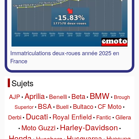
Immatriculations deux-roues année 2025 en
France
Sujets
BMW
Aprilia
Beta
AJP
Benelli
•
•
•
•
•
Brough
BSA
Bultaco
CF Moto
Buell
Superior
•
•
•
•
•
Ducati
Royal Enfield
Gilera
Derbi
Fantic
•
•
•
•
Harley-Davidson
Moto Guzzi
•
•
•
Honda
Husqvarna
Hyosung
Husaberg