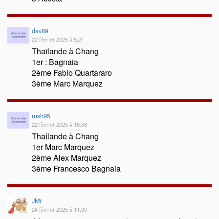
dav89
22 février 2025 à 5:21
Thaïlande à Chang
1er : Bagnaia
2ème Fabio Quartararo
3ème Marc Marquez
rush95
22 février 2025 à 18:38
Thaîlande à Chang
1er Marc Marquez
2ème Alex Marquez
3ème Francesco Bagnaia
JMi
24 février 2025 à 11:30