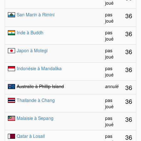
joué
36
San Marin à Rimini
pas
joué
36
Inde à Buddh
pas
joué
36
Japon à Motegi
pas
joué
36
Indonésie à Mandalika
pas
joué
36
Australie à Phillip Island
annulé
36
Thailande à Chang
pas
joué
36
Malaisie à Sepang
pas
joué
36
Qatar à Losail
pas