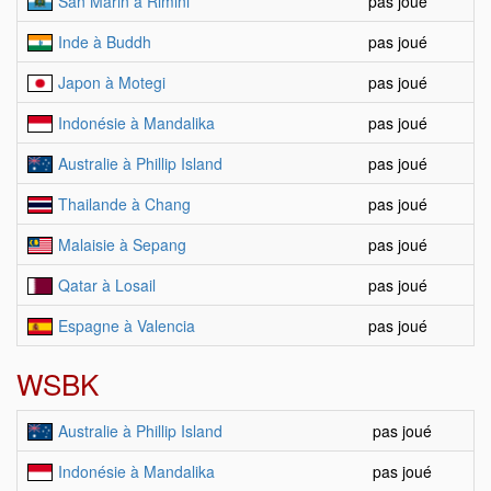
San Marin à Rimini
pas joué
Inde à Buddh
pas joué
Japon à Motegi
pas joué
Indonésie à Mandalika
pas joué
Australie à Phillip Island
pas joué
Thailande à Chang
pas joué
Malaisie à Sepang
pas joué
Qatar à Losail
pas joué
Espagne à Valencia
pas joué
WSBK
Australie à Phillip Island
pas joué
Indonésie à Mandalika
pas joué