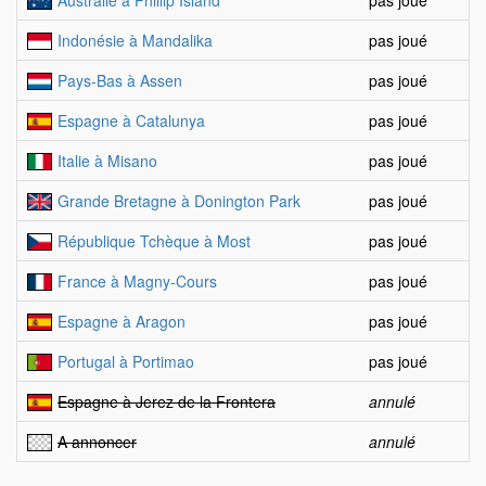
Australie à Phillip Island
pas joué
Indonésie à Mandalika
pas joué
Pays-Bas à Assen
pas joué
Espagne à Catalunya
pas joué
Italie à Misano
pas joué
Grande Bretagne à Donington Park
pas joué
République Tchèque à Most
pas joué
France à Magny-Cours
pas joué
Espagne à Aragon
pas joué
Portugal à Portimao
pas joué
Espagne à Jerez de la Frontera
annulé
A annoncer
annulé