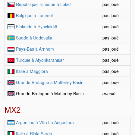
République Tchèque à Loket
pas joué
Belgique à Lommel
pas joué
Finlande à Hynvinkää
pas joué
Suède à Uddevalla
pas joué
Pays-Bas à Arnhem
pas joué
Turquie à Afyonkarahisar
pas joué
Italie à Maggiora
pas joué
Grande Bretagne à Matterley Basin
pas joué
Grande-Bretagne à Matterley Basin
annulé
MX2
Argentine à Villa La Angostura
pas joué
Italie à Riola Sardo
pas joué