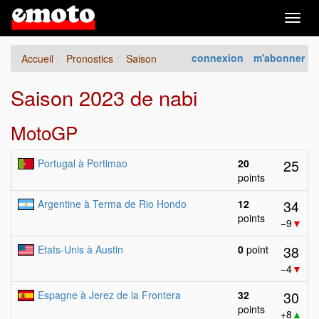
Togg
navig
connexion
m'abonner
Accueil
Pronostics
Saison
Saison 2023 de nabi
MotoGP
25
Portugal à Portimao
20
points
34
Argentine à Terma de Rio Hondo
12
points
−9
▼
38
Etats-Unis à Austin
0
point
−4
▼
30
Espagne à Jerez de la Frontera
32
points
+8
▲