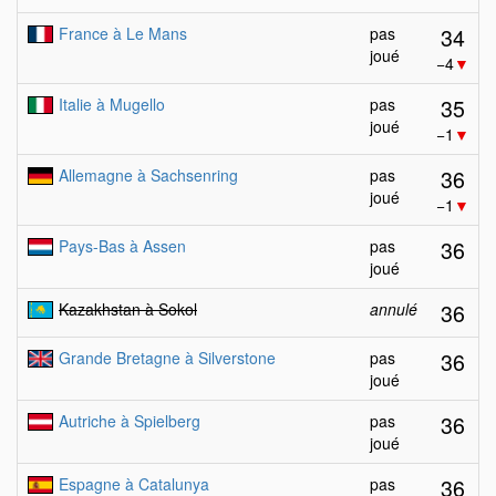
34
France à Le Mans
pas
joué
−4
▼
35
Italie à Mugello
pas
joué
−1
▼
36
Allemagne à Sachsenring
pas
joué
−1
▼
36
Pays-Bas à Assen
pas
joué
36
Kazakhstan à Sokol
annulé
36
Grande Bretagne à Silverstone
pas
joué
36
Autriche à Spielberg
pas
joué
36
Espagne à Catalunya
pas