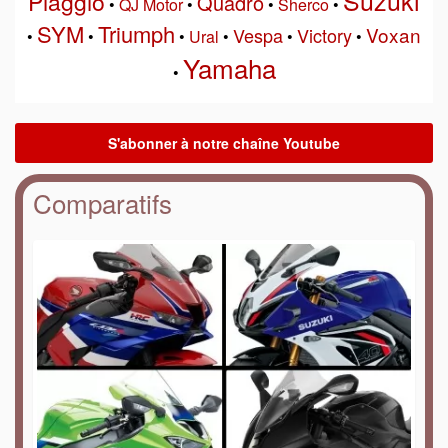
Piaggio
Quadro
•
QJ Motor
•
•
Sherco
•
SYM
Triumph
Voxan
Vespa
Victory
•
•
•
Ural
•
•
•
Yamaha
•
Comparatifs