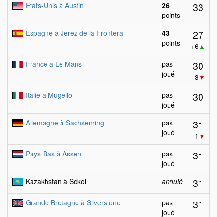
33
Etats-Unis à Austin
26
points
27
Espagne à Jerez de la Frontera
43
points
+6
▲
30
France à Le Mans
pas
joué
−3
▼
30
Italie à Mugello
pas
joué
31
Allemagne à Sachsenring
pas
joué
−1
▼
31
Pays-Bas à Assen
pas
joué
31
Kazakhstan à Sokol
annulé
31
Grande Bretagne à Silverstone
pas
joué