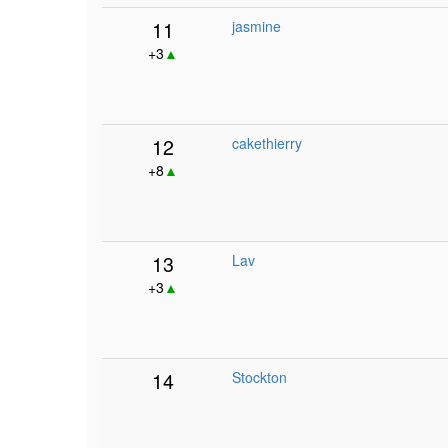
11
jasmine
+3
▲
12
cakethierry
+8
▲
13
Lav
+3
▲
14
Stockton