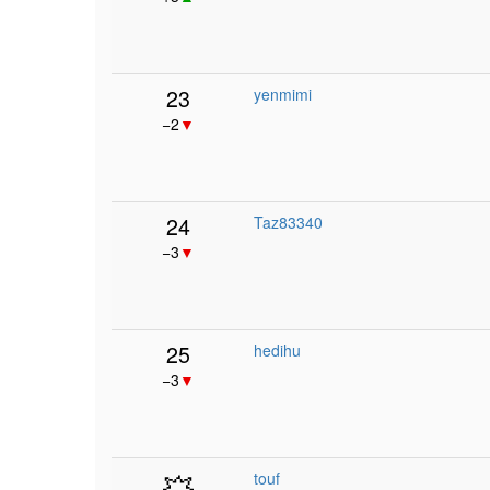
23
yenmimi
−2
▼
24
Taz83340
−3
▼
25
hedihu
−3
▼
💥
touf