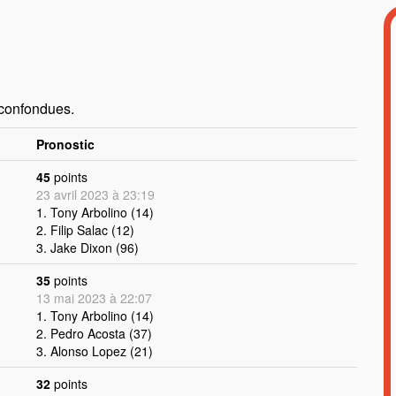
 confondues.
Pronostic
45
points
23 avril 2023 à 23:19
1. Tony Arbolino (14)
2. Filip Salac (12)
3. Jake Dixon (96)
35
points
13 mai 2023 à 22:07
1. Tony Arbolino (14)
2. Pedro Acosta (37)
3. Alonso Lopez (21)
32
points