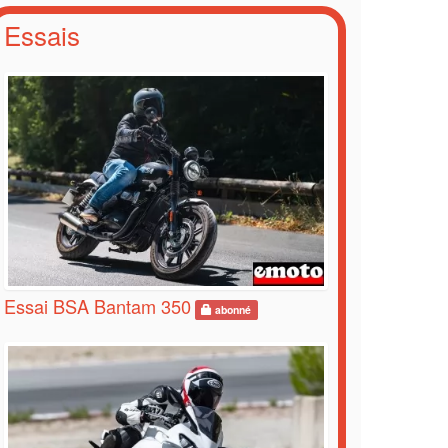
Essais
Essai BSA Bantam 350
abonné