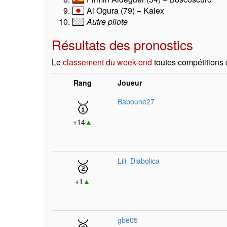
Ai Ogura (79) − Kalex
Autre pilote
Résultats des pronostics
Le
classement du week-end
toutes compétitions
Rang
Joueur
🥇
Baboune27
+14
▲
🥈
Lili_Diabolica
+1
▲
🥉
gbe05