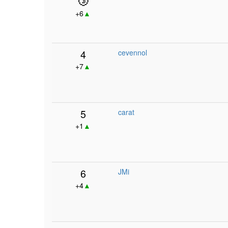
+6
▲
4
cevennol
+7
▲
5
carat
+1
▲
6
JMi
+4
▲