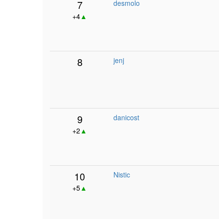
7
desmolo
+4
▲
8
jenj
9
danicost
+2
▲
10
Nistic
+5
▲