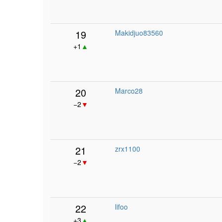
19
Makidjuo83560
+1
▲
20
Marco28
−2
▼
21
zrx1100
−2
▼
22
lifoo
+3
▲