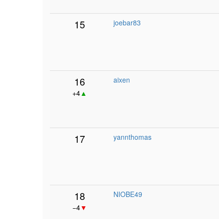
15
joebar83
16
aixen
+4
▲
17
yannthomas
18
NIOBE49
−4
▼