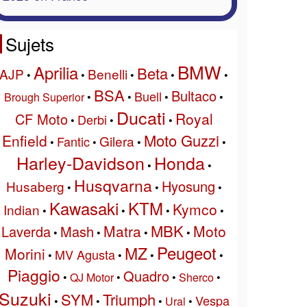
Sujets
BMW
Aprilia
Beta
AJP
Benelli
•
•
•
•
•
BSA
Bultaco
Buell
Brough Superior
•
•
•
•
Ducati
Royal
CF Moto
Derbi
•
•
•
Moto Guzzi
Enfield
Gilera
Fantic
•
•
•
•
Harley-Davidson
Honda
•
•
Husqvarna
Hyosung
Husaberg
•
•
•
Kawasaki
KTM
Kymco
Indian
•
•
•
•
MBK
Matra
Moto
Laverda
Mash
•
•
•
•
Peugeot
MZ
Morini
MV Agusta
•
•
•
•
Piaggio
Quadro
•
QJ Motor
•
•
Sherco
•
Suzuki
SYM
Triumph
Vespa
•
•
•
Ural
•