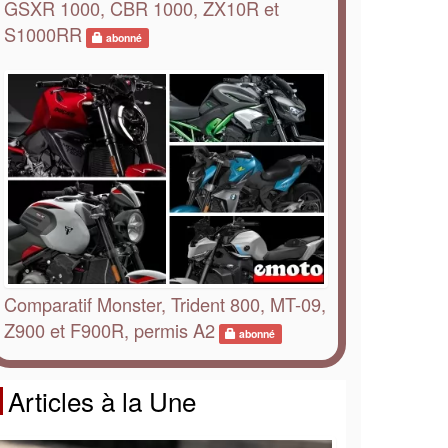
GSXR 1000, CBR 1000, ZX10R et
S1000RR
abonné
Comparatif Monster, Trident 800, MT-09,
Z900 et F900R, permis A2
abonné
Articles à la Une