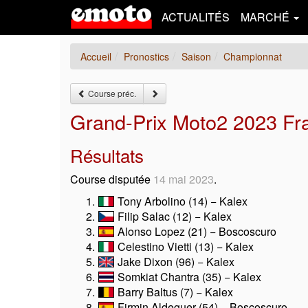
ACTUALITÉS
MARCHÉ
Accueil
Pronostics
Saison
Championnat
Course préc.
Grand-Prix Moto2 2023 Fr
Résultats
Course disputée
14 mai 2023
.
Tony Arbolino (14) − Kalex
Filip Salac (12) − Kalex
Alonso Lopez (21) − Boscoscuro
Celestino Vietti (13) − Kalex
Jake Dixon (96) − Kalex
Somkiat Chantra (35) − Kalex
Barry Baltus (7) − Kalex
Firmin Aldeguer (54) − Boscoscuro