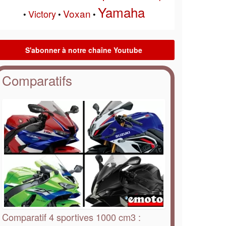
Yamaha
Voxan
Victory
•
•
•
Comparatifs
Comparatif 4 sportives 1000 cm3 :