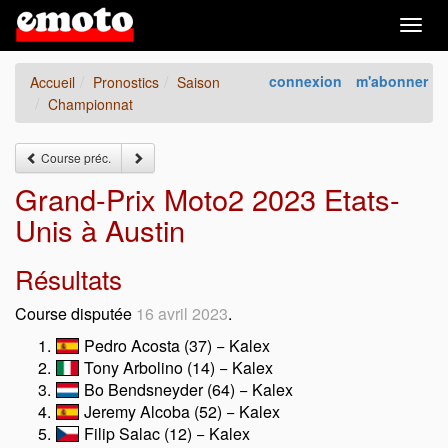
Togg
navig
connexion
m'abonner
Accueil
Pronostics
Saison
Championnat
Course préc.
Grand-Prix Moto2 2023 Etats-
Unis à Austin
Résultats
Course disputée
16 avril 2023
.
Pedro Acosta (37) − Kalex
Tony Arbolino (14) − Kalex
Bo Bendsneyder (64) − Kalex
Jeremy Alcoba (52) − Kalex
Filip Salac (12) − Kalex