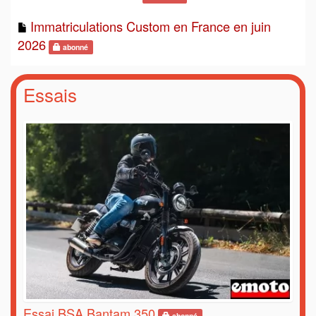
Immatriculations Custom en France en juin
2026
abonné
Essais
Essai BSA Bantam 350
abonné