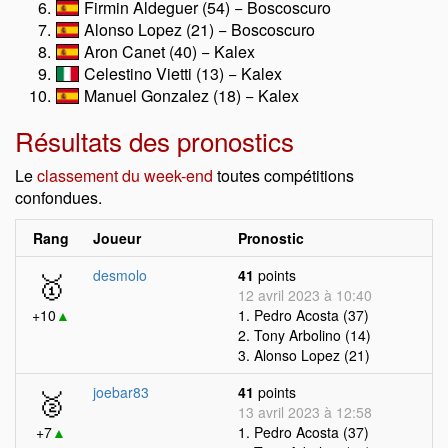
Firmin Aldeguer (54) − Boscoscuro
Alonso Lopez (21) − Boscoscuro
Aron Canet (40) − Kalex
Celestino Vietti (13) − Kalex
Manuel Gonzalez (18) − Kalex
Résultats des pronostics
Le
classement du week-end
toutes compétitions
confondues.
Rang
Joueur
Pronostic
🥇
desmolo
41
points
12 avril 2023 à 10:40
+10
▲
1. Pedro Acosta (37)
2. Tony Arbolino (14)
3. Alonso Lopez (21)
🥈
joebar83
41
points
13 avril 2023 à 12:58
+7
▲
1. Pedro Acosta (37)