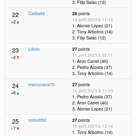
3. Filip Salac (12)
22
Catilia80
29
points
14 avril 2023 à 11:13
+2
▲
1. Alonso Lopez (21)
2. Tony Arbolino (14)
3. Filip Salac (12)
23
jultoto
27
points
11 avril 2023 à 22:11
−2
▼
1. Aron Canet (40)
2. Pedro Acosta (37)
3. Tony Arbolino (14)
24
marcocana75
27
points
14 avril 2023 à 11:10
+6
▲
1. Pedro Acosta (37)
2. Aron Canet (40)
3. Alonso Lopez (21)
25
nofoott50
27
points
15 avril 2023 à 13:14
−7
▼
1. Tony Arbolino (14)