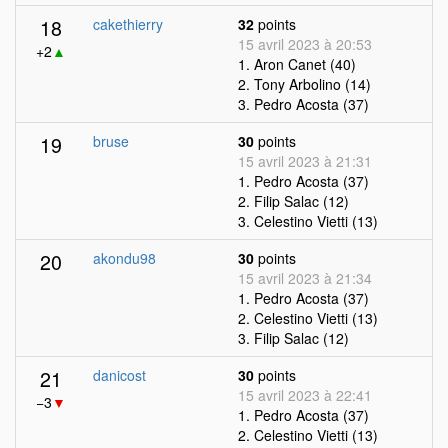
18
cakethierry
32
points
15 avril 2023 à 20:53
+2
▲
1. Aron Canet (40)
2. Tony Arbolino (14)
3. Pedro Acosta (37)
19
bruse
30
points
15 avril 2023 à 21:31
1. Pedro Acosta (37)
2. Filip Salac (12)
3. Celestino Vietti (13)
20
akondu98
30
points
15 avril 2023 à 21:34
1. Pedro Acosta (37)
2. Celestino Vietti (13)
3. Filip Salac (12)
21
danicost
30
points
15 avril 2023 à 22:41
−3
▼
1. Pedro Acosta (37)
2. Celestino Vietti (13)