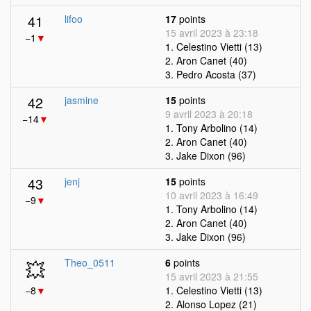
41
lifoo
17
points
15 avril 2023 à 23:18
−1
▼
1. Celestino Vietti (13)
2. Aron Canet (40)
3. Pedro Acosta (37)
42
jasmine
15
points
9 avril 2023 à 20:18
−14
▼
1. Tony Arbolino (14)
2. Aron Canet (40)
3. Jake Dixon (96)
43
jenj
15
points
10 avril 2023 à 16:49
−9
▼
1. Tony Arbolino (14)
2. Aron Canet (40)
3. Jake Dixon (96)
💥
Theo_0511
6
points
15 avril 2023 à 21:55
−8
▼
1. Celestino Vietti (13)
2. Alonso Lopez (21)