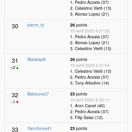
1. Pedro Acosta (37)
2. Celestino Vietti (13)
3. Alonso Lopez (21)
30
pierre_bj
26
points
15 avril 2023 à 21:32
1. Pedro Acosta (37)
2. Alonso Lopez (21)
3. Celestino Vietti (13)
31
Blacklapili
26
points
15 avril 2023 à 21:54
+2
▲
1. Celestino Vietti (13)
2. Pedro Acosta (37)
3. Tony Arbolino (14)
32
Baboune27
23
points
10 avril 2023 à 22:11
−1
▼
1. Aron Canet (40)
2. Pedro Acosta (37)
3. Filip Salac (12)
33
Yannfonce41
23
points