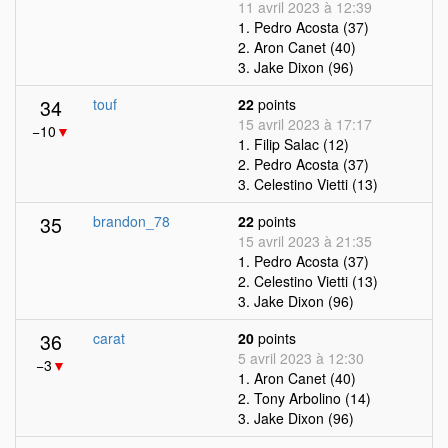
11 avril 2023 à 12:39
1. Pedro Acosta (37)
2. Aron Canet (40)
3. Jake Dixon (96)
34
touf
22
points
15 avril 2023 à 17:17
−10
▼
1. Filip Salac (12)
2. Pedro Acosta (37)
3. Celestino Vietti (13)
35
brandon_78
22
points
15 avril 2023 à 21:35
1. Pedro Acosta (37)
2. Celestino Vietti (13)
3. Jake Dixon (96)
36
carat
20
points
5 avril 2023 à 12:30
−3
▼
1. Aron Canet (40)
2. Tony Arbolino (14)
3. Jake Dixon (96)