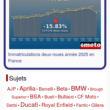
Immatriculations deux-roues année 2025 en
France
Sujets
BMW
Aprilia
Beta
AJP
Benelli
•
•
•
•
•
Brough
BSA
Bultaco
CF Moto
Buell
Superior
•
•
•
•
•
Ducati
Royal Enfield
Gilera
Derbi
Fantic
•
•
•
•