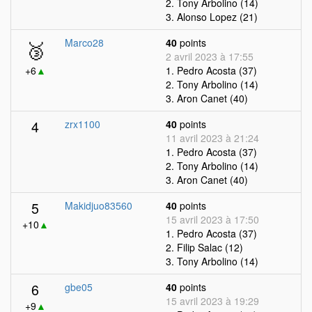
2. Tony Arbolino (14)
3. Alonso Lopez (21)
🥉
Marco28
40
points
2 avril 2023 à 17:55
+6
▲
1. Pedro Acosta (37)
2. Tony Arbolino (14)
3. Aron Canet (40)
4
zrx1100
40
points
11 avril 2023 à 21:24
1. Pedro Acosta (37)
2. Tony Arbolino (14)
3. Aron Canet (40)
5
Makidjuo83560
40
points
15 avril 2023 à 17:50
+10
▲
1. Pedro Acosta (37)
2. Filip Salac (12)
3. Tony Arbolino (14)
6
gbe05
40
points
15 avril 2023 à 19:29
+9
▲