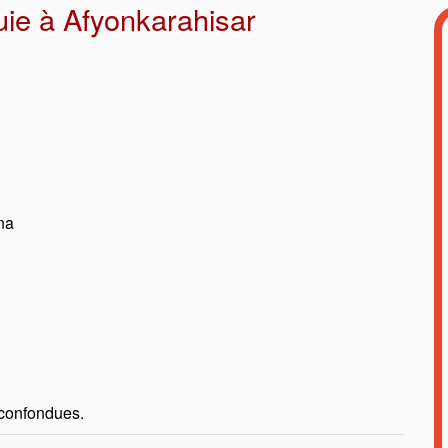
ie à Afyonkarahisar
na
 confondues.