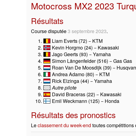
Motocross MX2 2023 Turqu
Résultats
Course disputée
3 septembre 2023
.
Liam Everts (72) − KTM
Kevin Horgmo (24) − Kawasaki
Jago Geerts (93) − Yamaha
Simon Längenfelder (516) − Gas Gas
Roan Van De Moosdijk (39) − Husqvar
Andrea Adamo (80) − KTM
Rick Elzinga (44) − Yamaha
Autre pilote
David Braceras (22) − Kawasaki
Emil Weckmann (125) − Honda
Résultats des pronostics
Le
classement du week-end
toutes compétitions