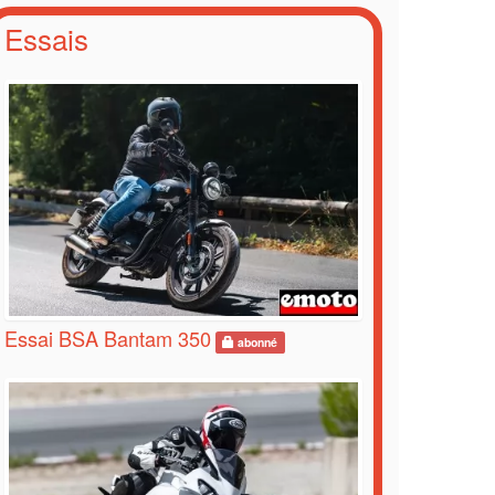
Essais
Essai BSA Bantam 350
abonné