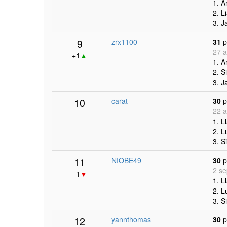
1. 
2. L
3. J
9
zrx1100
31
p
27 a
+1
▲
1. 
2. S
3. J
10
carat
30
p
22 a
1. L
2. L
3. S
11
NIOBE49
30
p
2 se
−1
▼
1. L
2. L
3. S
12
yannthomas
30
p