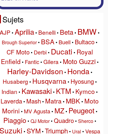
Sujets
BMW
Aprilia
Beta
AJP
Benelli
•
•
•
•
•
BSA
Bultaco
Buell
Brough Superior
•
•
•
•
Ducati
Royal
CF Moto
Derbi
•
•
•
Moto Guzzi
Enfield
Gilera
Fantic
•
•
•
•
Harley-Davidson
Honda
•
•
Husqvarna
Hyosung
Husaberg
•
•
•
Kawasaki
KTM
Kymco
Indian
•
•
•
•
MBK
Matra
Moto
Laverda
Mash
•
•
•
•
Peugeot
MZ
Morini
MV Agusta
•
•
•
•
Piaggio
Quadro
•
QJ Motor
•
•
Sherco
•
Suzuki
SYM
Triumph
Vespa
•
•
•
Ural
•