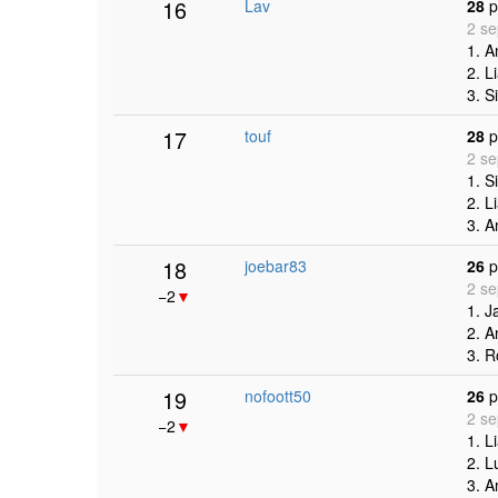
16
Lav
28
p
2 se
1. 
2. L
3. S
17
touf
28
p
2 se
1. S
2. L
3. 
18
joebar83
26
p
2 se
−2
▼
1. J
2. 
3. R
19
nofoott50
26
p
2 se
−2
▼
1. L
2. L
3. 