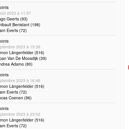
oints
oût 2023 à 11:57
ago Geerts (93)
hibault Benistant (198)
iam Everts (72)
oints
ptembre 2023 à 15:36
imon Längenfelder (516)
oan Van De Moosdijk (39)
Andrea Adamo (80)
oints
ptembre 2023 à 16:46
imon Längenfelder (516)
iam Everts (72)
ucas Coenen (96)
oints
ptembre 2023 à 23:02
imon Längenfelder (516)
iam Everts (72)