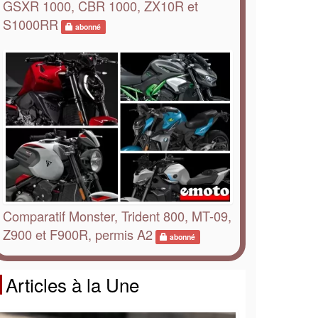
GSXR 1000, CBR 1000, ZX10R et
S1000RR
abonné
Comparatif Monster, Trident 800, MT-09,
Z900 et F900R, permis A2
abonné
Articles à la Une