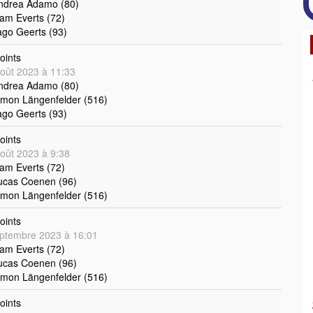
Andrea Adamo (80)
iam Everts (72)
ago Geerts (93)
oints
oût 2023 à 11:33
Andrea Adamo (80)
imon Längenfelder (516)
ago Geerts (93)
oints
oût 2023 à 9:38
iam Everts (72)
ucas Coenen (96)
imon Längenfelder (516)
oints
ptembre 2023 à 16:01
iam Everts (72)
ucas Coenen (96)
imon Längenfelder (516)
oints