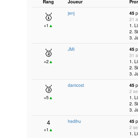
Rang
Joueur
Pro
🥇
jenj
45
p
21 a
+1
▲
1. L
2. S
3. J
🥈
JMi
45
p
31 a
+2
▲
1. L
2. S
3. J
🥉
danicost
45
p
2 se
+5
▲
1. L
2. S
3. J
4
hedihu
45
p
2 se
+1
▲
1. L