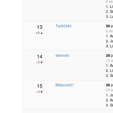
2 se
1. L
2. S
3. L
13
Taz83340
30
p
2 se
+1
▲
1. 
2. J
3. L
14
desmolo
28
p
19 a
−1
▼
1. 
2. L
3. S
15
Baboune27
28
p
29 a
−1
▼
1. J
2. 
3. S