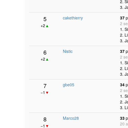
2. S
3. J
5
cakethierry
37
p
2 se
+2
▲
1. S
2. L
3. J
6
Nistic
37
p
2 se
+2
▲
1. S
2. L
3. J
7
gbe05
34
p
2 se
−1
▼
1. S
2. J
3. L
8
Marco28
33
p
20 a
−1
▼