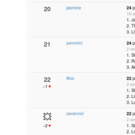
20
jasmine
24
p
18 a
1. J
2. T
3. L
21
yenmimi
24
p
2 se
1. S
2. R
3. 
22
lifoo
22
p
2 se
−1
▼
1. S
2. L
3. L
💥
cevennol
22
p
2 se
−2
▼
1. S
2. L