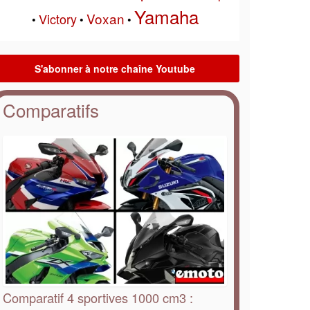
Yamaha
Voxan
Victory
•
•
•
Comparatifs
Comparatif 4 sportives 1000 cm3 :