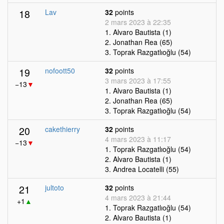
18
Lav
32
points
2 mars 2023 à 22:35
1. Alvaro Bautista (1)
2. Jonathan Rea (65)
3. Toprak Razgatlıoğlu (54)
19
nofoott50
32
points
3 mars 2023 à 17:55
−13
▼
1. Alvaro Bautista (1)
2. Jonathan Rea (65)
3. Toprak Razgatlıoğlu (54)
20
cakethierry
32
points
4 mars 2023 à 11:17
−13
▼
1. Toprak Razgatlıoğlu (54)
2. Alvaro Bautista (1)
3. Andrea Locatelli (55)
21
jultoto
32
points
4 mars 2023 à 21:44
+1
▲
1. Toprak Razgatlıoğlu (54)
2. Alvaro Bautista (1)