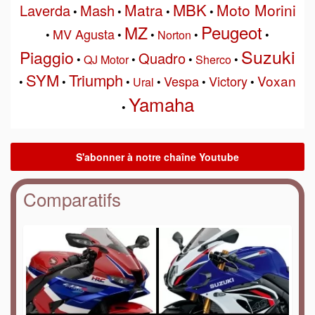
MBK
Matra
Moto Morini
Laverda
Mash
•
•
•
•
Peugeot
MZ
MV Agusta
•
•
•
Norton
•
•
Suzuki
Piaggio
Quadro
•
QJ Motor
•
•
Sherco
•
SYM
Triumph
Voxan
Vespa
Victory
•
•
•
Ural
•
•
•
Yamaha
•
Comparatifs