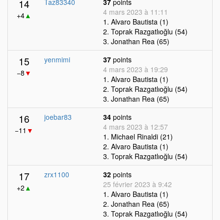
14
Taz83340
37
points
4 mars 2023 à 11:11
+4
▲
1. Alvaro Bautista (1)
2. Toprak Razgatlıoğlu (54)
3. Jonathan Rea (65)
15
yenmimi
37
points
4 mars 2023 à 19:29
−8
▼
1. Alvaro Bautista (1)
2. Toprak Razgatlıoğlu (54)
3. Jonathan Rea (65)
16
joebar83
34
points
4 mars 2023 à 12:57
−11
▼
1. Michael Rinaldi (21)
2. Alvaro Bautista (1)
3. Toprak Razgatlıoğlu (54)
17
zrx1100
32
points
25 février 2023 à 9:42
+2
▲
1. Alvaro Bautista (1)
2. Jonathan Rea (65)
3. Toprak Razgatlıoğlu (54)