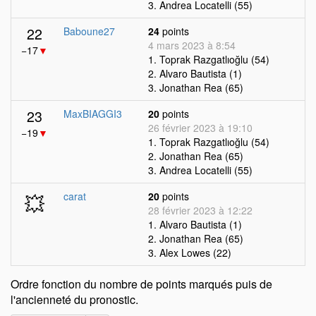
3. Andrea Locatelli (55)
22
Baboune27
24
points
4 mars 2023 à 8:54
−17
▼
1. Toprak Razgatlıoğlu (54)
2. Alvaro Bautista (1)
3. Jonathan Rea (65)
23
MaxBIAGGI3
20
points
26 février 2023 à 19:10
−19
▼
1. Toprak Razgatlıoğlu (54)
2. Jonathan Rea (65)
3. Andrea Locatelli (55)
💥
carat
20
points
28 février 2023 à 12:22
1. Alvaro Bautista (1)
2. Jonathan Rea (65)
3. Alex Lowes (22)
Ordre fonction du nombre de points marqués puis de
l'ancienneté du pronostic.