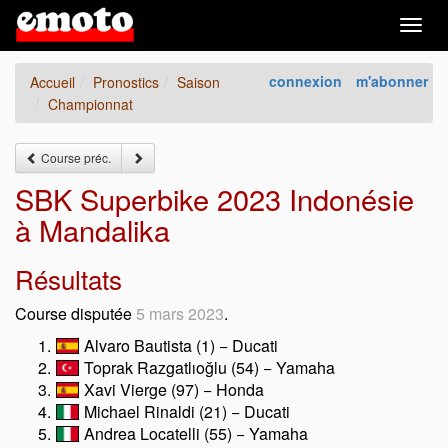
Togg
navig
connexion
m'abonner
Accueil
Pronostics
Saison
Championnat
Course préc.
SBK Superbike 2023 Indonésie
à Mandalika
Résultats
Course disputée
5 mars 2023
.
Alvaro Bautista (1) − Ducati
Toprak Razgatlıoğlu (54) − Yamaha
Xavi Vierge (97) − Honda
Michael Rinaldi (21) − Ducati
Andrea Locatelli (55) − Yamaha