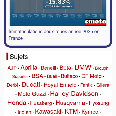
Immatriculations deux-roues année 2025 en
France
Sujets
BMW
Aprilia
Beta
AJP
Benelli
•
•
•
•
•
Brough
BSA
Bultaco
CF Moto
Buell
Superior
•
•
•
•
•
Ducati
Royal Enfield
Gilera
Derbi
Fantic
•
•
•
•
Harley-Davidson
Moto Guzzi
•
•
•
Honda
Husqvarna
Hyosung
Husaberg
•
•
•
Kawasaki
KTM
Kymco
Indian
•
•
•
•
•