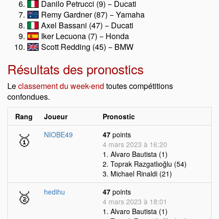
Danilo Petrucci (9) − Ducati
Remy Gardner (87) − Yamaha
Axel Bassani (47) − Ducati
Iker Lecuona (7) − Honda
Scott Redding (45) − BMW
Résultats des pronostics
Le
classement du week-end
toutes compétitions
confondues.
Rang
Joueur
Pronostic
🥇
NIOBE49
47
points
4 mars 2023 à 16:20
1. Alvaro Bautista (1)
2. Toprak Razgatlıoğlu (54)
3. Michael Rinaldi (21)
🥈
hedihu
47
points
4 mars 2023 à 18:01
1. Alvaro Bautista (1)