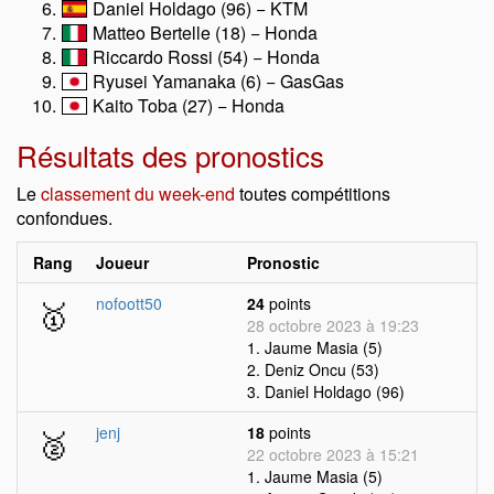
Daniel Holdago (96) − KTM
Matteo Bertelle (18) − Honda
Riccardo Rossi (54) − Honda
Ryusei Yamanaka (6) − GasGas
Kaito Toba (27) − Honda
Résultats des pronostics
Le
classement du week-end
toutes compétitions
confondues.
Rang
Joueur
Pronostic
🥇
nofoott50
24
points
28 octobre 2023 à 19:23
1. Jaume Masia (5)
2. Deniz Oncu (53)
3. Daniel Holdago (96)
🥈
jenj
18
points
22 octobre 2023 à 15:21
1. Jaume Masia (5)