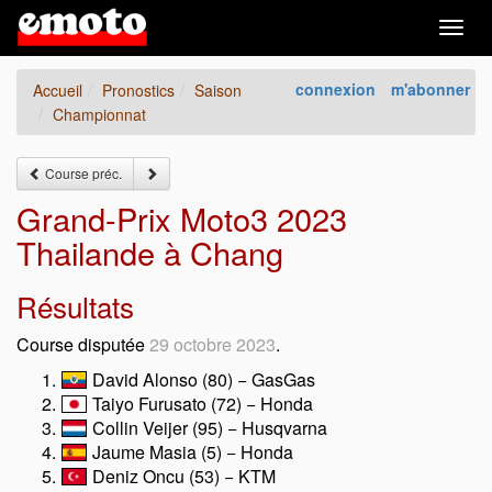
Togg
navig
connexion
m'abonner
Accueil
Pronostics
Saison
Championnat
Course préc.
Grand-Prix Moto3 2023
Thailande à Chang
Résultats
Course disputée
29 octobre 2023
.
David Alonso (80) − GasGas
Taiyo Furusato (72) − Honda
Collin Veijer (95) − Husqvarna
Jaume Masia (5) − Honda
Deniz Oncu (53) − KTM