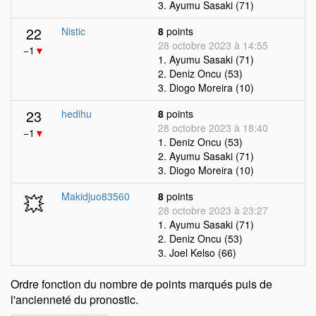
3. Ayumu Sasaki (71)
22
Nistic
8
points
28 octobre 2023 à 14:55
−1
▼
1. Ayumu Sasaki (71)
2. Deniz Oncu (53)
3. Diogo Moreira (10)
23
hedihu
8
points
28 octobre 2023 à 18:40
−1
▼
1. Deniz Oncu (53)
2. Ayumu Sasaki (71)
3. Diogo Moreira (10)
💥
Makidjuo83560
8
points
28 octobre 2023 à 23:27
1. Ayumu Sasaki (71)
2. Deniz Oncu (53)
3. Joel Kelso (66)
Ordre fonction du nombre de points marqués puis de
l'ancienneté du pronostic.