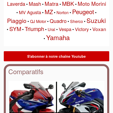
MBK
Matra
Moto Morini
Laverda
Mash
•
•
•
•
Peugeot
MZ
MV Agusta
•
•
•
Norton
•
•
Suzuki
Piaggio
Quadro
•
QJ Motor
•
•
Sherco
•
SYM
Triumph
Voxan
Vespa
Victory
•
•
•
Ural
•
•
•
Yamaha
•
Comparatifs