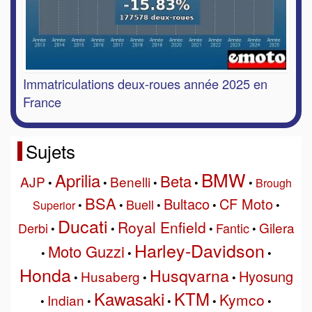
Immatriculations deux-roues année 2025 en
France
Sujets
BMW
Aprilia
Beta
AJP
Benelli
•
•
•
•
•
Brough
BSA
Bultaco
CF Moto
Buell
Superior
•
•
•
•
•
Ducati
Royal Enfield
Gilera
Derbi
Fantic
•
•
•
•
Harley-Davidson
Moto Guzzi
•
•
•
Honda
Husqvarna
Hyosung
Husaberg
•
•
•
Kawasaki
KTM
Kymco
Indian
•
•
•
•
•