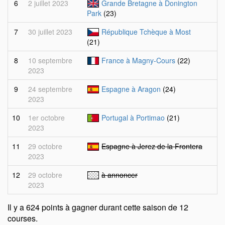
6
2 juillet 2023
Grande Bretagne à Donington
Park
(23)
7
30 juillet 2023
République Tchèque à Most
(21)
8
10 septembre
France à Magny-Cours
(22)
2023
9
24 septembre
Espagne à Aragon
(24)
2023
10
1er octobre
Portugal à Portimao
(21)
2023
11
29 octobre
Espagne à Jerez de la Frontera
2023
12
29 octobre
à annoncer
2023
Il y a 624 points à gagner durant cette saison de 12
courses.