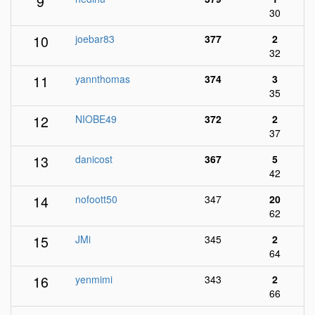
9
30
10
joebar83
377
2
32
11
yannthomas
374
3
35
12
NIOBE49
372
2
37
13
danicost
367
5
42
14
nofoott50
347
20
62
15
JMi
345
2
64
16
yenmimi
343
2
66