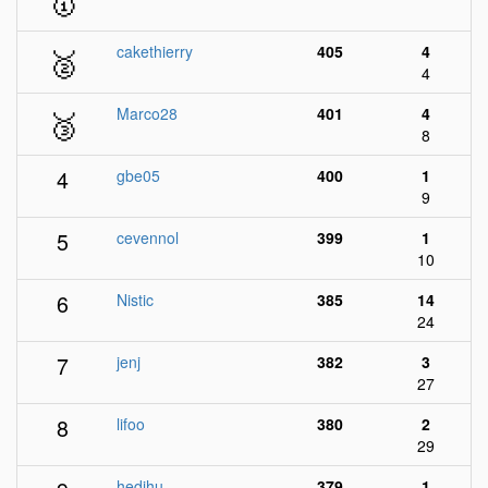
🥇
🥈
cakethierry
405
4
4
🥉
Marco28
401
4
8
4
gbe05
400
1
9
5
cevennol
399
1
10
6
Nistic
385
14
24
7
jenj
382
3
27
8
lifoo
380
2
29
hedihu
379
1