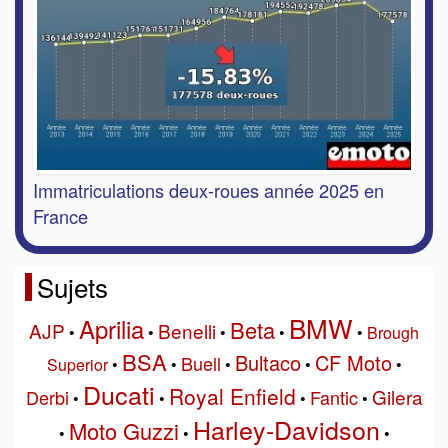
Immatriculations deux-roues année 2025 en
France
Sujets
BMW
Aprilia
Beta
AJP
Benelli
•
•
•
•
•
Brough
BSA
Bultaco
CF Moto
Buell
Superior
•
•
•
•
•
Ducati
Royal Enfield
Gilera
Derbi
Fantic
•
•
•
•
Harley-Davidson
Moto Guzzi
•
•
•