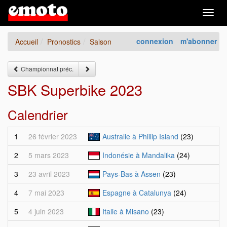
Togg
navig
connexion
m'abonner
Accueil
Pronostics
Saison
Championnat préc.
SBK Superbike 2023
Calendrier
1
26 février 2023
Australie à Phillip Island
(23)
2
5 mars 2023
Indonésie à Mandalika
(24)
3
23 avril 2023
Pays-Bas à Assen
(23)
4
7 mai 2023
Espagne à Catalunya
(24)
5
4 juin 2023
Italie à Misano
(23)