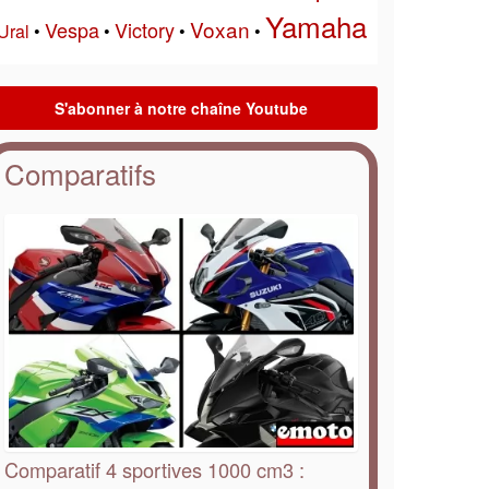
Yamaha
Voxan
Vespa
Victory
Ural
•
•
•
•
Comparatifs
Comparatif 4 sportives 1000 cm3 :