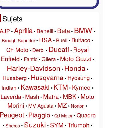
Sujets
BMW
Aprilia
Beta
AJP
Benelli
•
•
•
•
•
BSA
Bultaco
Buell
Brough Superior
•
•
•
•
Ducati
Royal
CF Moto
Derbi
•
•
•
Moto Guzzi
Enfield
Gilera
Fantic
•
•
•
•
Harley-Davidson
Honda
•
•
Husqvarna
Hyosung
Husaberg
•
•
•
Kawasaki
KTM
Kymco
Indian
•
•
•
•
MBK
Matra
Moto
Laverda
Mash
•
•
•
•
MZ
Morini
MV Agusta
•
•
•
Norton
•
Peugeot
Piaggio
Quadro
•
•
QJ Motor
•
Suzuki
SYM
Triumph
•
Sherco
•
•
•
•