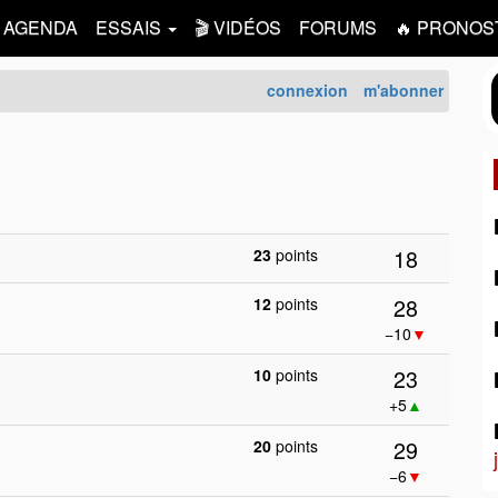
AGENDA
ESSAIS
🎬 VIDÉOS
FORUMS
🔥 PRONOS
connexion
m'abonner
18
23
points
28
12
points
−10
▼
23
10
points
+5
▲
29
20
points
−6
▼