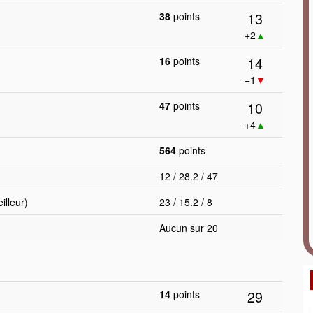
13
38
points
+2
▲
14
16
points
−1
▼
10
47
points
+4
▲
564
points
12 / 28.2 / 47
lleur)
23 / 15.2 / 8
Aucun sur 20
29
14
points