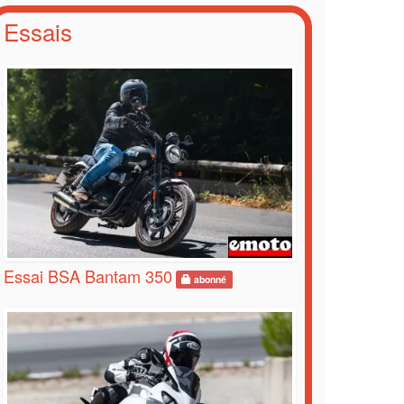
Essais
Essai BSA Bantam 350
abonné