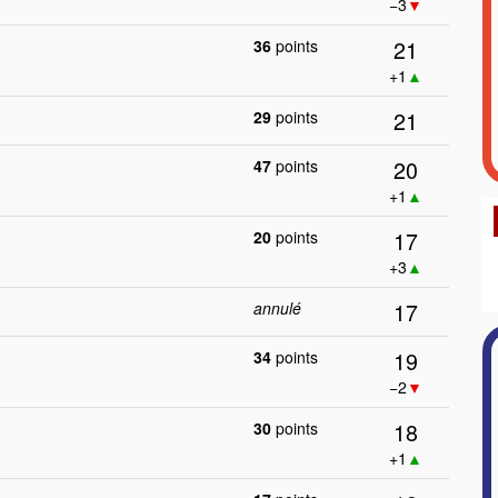
−3
▼
21
36
points
+1
▲
21
29
points
20
47
points
+1
▲
17
20
points
+3
▲
17
annulé
19
34
points
−2
▼
18
30
points
+1
▲