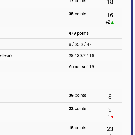
18
17
points
16
35
points
+2
▲
479
points
6 / 25.2 / 47
lleur)
29 / 20.7 / 16
Aucun sur 19
8
39
points
9
22
points
−1
▼
23
15
points