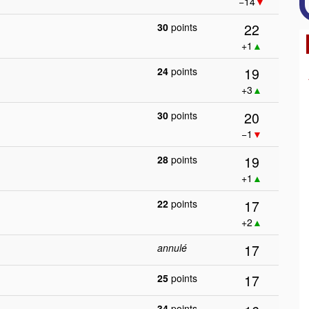
−14
▼
22
30
points
+1
▲
19
24
points
+3
▲
20
30
points
−1
▼
19
28
points
+1
▲
17
22
points
+2
▲
17
annulé
17
25
points
34
points