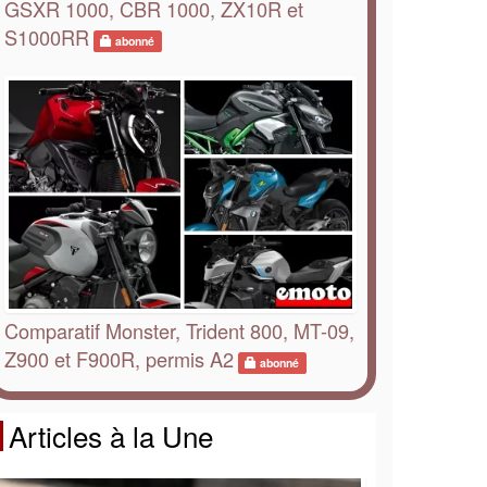
GSXR 1000, CBR 1000, ZX10R et
S1000RR
abonné
Comparatif Monster, Trident 800, MT-09,
Z900 et F900R, permis A2
abonné
Articles à la Une