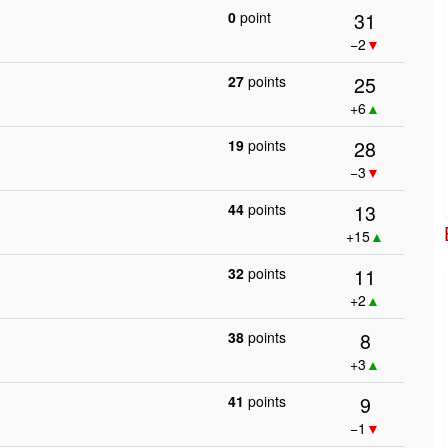
31
0
point
−2
▼
25
27
points
+6
▲
28
19
points
−3
▼
13
44
points
+15
▲
11
32
points
+2
▲
8
38
points
+3
▲
9
41
points
−1
▼