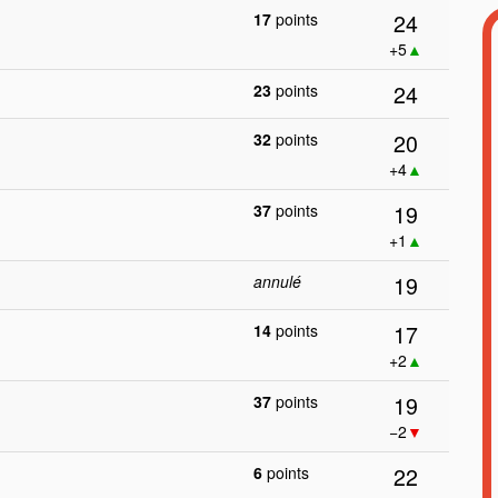
24
17
points
+5
▲
24
23
points
20
32
points
+4
▲
19
37
points
+1
▲
19
annulé
17
14
points
+2
▲
19
37
points
−2
▼
22
6
points