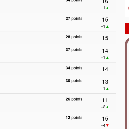
16
+1
▲
15
27
points
+1
▲
15
28
points
14
37
points
+1
▲
14
34
points
13
30
points
+1
▲
11
26
points
+2
▲
15
12
points
−4
▼