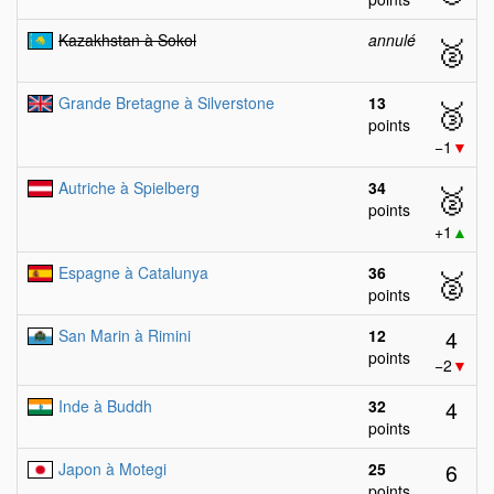
Kazakhstan à Sokol
annulé
🥈
Grande Bretagne à Silverstone
13
🥉
points
−1
▼
Autriche à Spielberg
34
🥈
points
+1
▲
Espagne à Catalunya
36
🥈
points
4
San Marin à Rimini
12
points
−2
▼
4
Inde à Buddh
32
points
6
Japon à Motegi
25
points