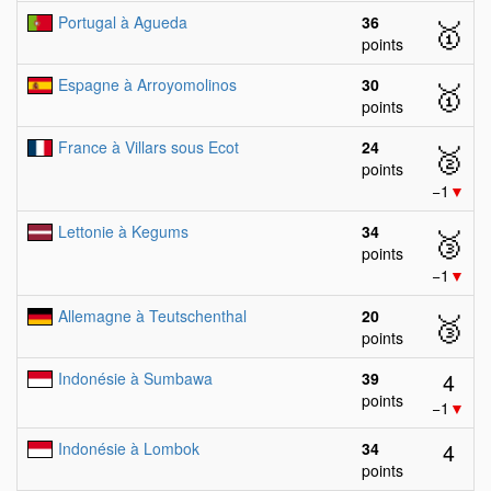
Portugal à Agueda
36
🥇
points
Espagne à Arroyomolinos
30
🥇
points
France à Villars sous Ecot
24
🥈
points
−1
▼
Lettonie à Kegums
34
🥉
points
−1
▼
Allemagne à Teutschenthal
20
🥉
points
4
Indonésie à Sumbawa
39
points
−1
▼
4
Indonésie à Lombok
34
points