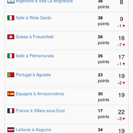
8
Argentine à Villa La Angostura
36
points
9
Italie à Riola Sardo
38
points
−1
▼
16
Suisse à Frauenfeld
26
points
−7
▼
17
Italie à Pietramurata
26
points
−1
▼
19
Portugal à Agueda
23
points
−2
▼
19
Espagne à Arroyomolinos
30
points
22
France à Villars sous Ecot
17
points
−3
▼
19
Lettonie à Kegums
34