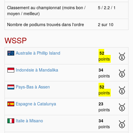
Classement au championnat (moins bon /
5 / 2.2 / 1
moyen / meilleur)
Nombre de podiums trouvés dans l'ordre
2 sur 10
WSSP
Australie à Phillip Island
52
🥇
points
Indonésie à Mandalika
34
🥇
points
Pays-Bas à Assen
52
🥇
points
Espagne à Catalunya
23
🥇
points
Italie à Misano
34
🥇
points