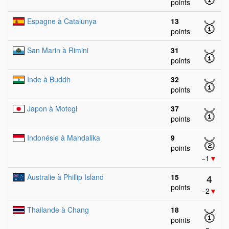
points
Espagne à Catalunya
13
🥇
points
San Marin à Rimini
31
🥇
points
Inde à Buddh
32
🥇
points
Japon à Motegi
37
🥇
points
Indonésie à Mandalika
9
🥈
points
−1
▼
4
Australie à Phillip Island
15
points
−2
▼
Thailande à Chang
18
🥇
points