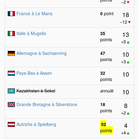
−2
▼
18
France à Le Mans
0
point
−12
▼
13
Italie à Mugello
35
points
+5
▲
10
Allemagne à Sachsenring
47
points
+3
▲
10
Pays-Bas à Assen
32
points
10
Kazakhstan à Sokol
annulé
8
Grande Bretagne à Silverstone
18
points
+2
▲
4
Autriche à Spielberg
52
points
+4
▲