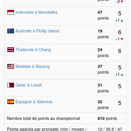
−2
▼
5
Indonésie à Mandalika
47
points
+1
▲
6
Australie à Phillip Island
19
points
−1
▼
6
Thailande à Chang
24
points
5
Malaisie à Sepang
37
points
+1
▲
5
Qatar à Losail
31
points
5
Espagne à Valencia
32
points
Nombre total de points au championnat
610
points
Points gagnés par pronostic (min / moyen /
12 / 30.5 / 47