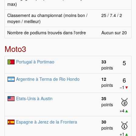
max)
Classement au championnat (moins bon /
25 / 7.4 / 2
moyen / meilleur)
Nombre de podiums trouvés dans l'ordre
Aucun sur 20
Moto3
5
Portugal à Portimao
33
points
6
Argentine à Terma de Rio Hondo
12
points
−1
▼
Etats-Unis à Austin
35
🥈
points
+4
▲
Espagne à Jerez de la Frontera
30
🥇
points
+1
▲