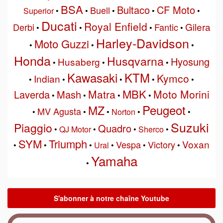
BSA
Bultaco
CF Moto
Buell
Superior
•
•
•
•
•
Ducati
Royal Enfield
Gilera
Derbi
Fantic
•
•
•
•
Harley-Davidson
Moto Guzzi
•
•
•
Honda
Husqvarna
Hyosung
Husaberg
•
•
•
Kawasaki
KTM
Kymco
Indian
•
•
•
•
•
MBK
Matra
Moto Morini
Laverda
Mash
•
•
•
•
Peugeot
MZ
MV Agusta
•
•
•
Norton
•
•
Suzuki
Piaggio
Quadro
•
QJ Motor
•
•
Sherco
•
SYM
Triumph
Voxan
Vespa
Victory
•
•
•
Ural
•
•
•
Yamaha
•