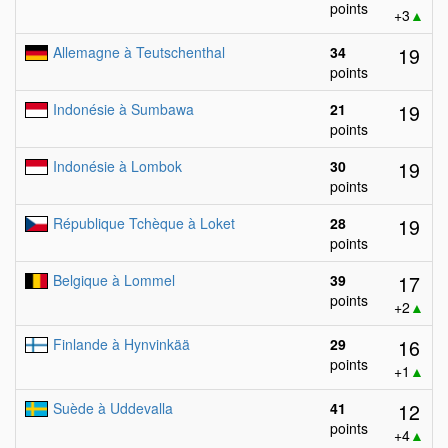
points
+3
▲
19
Allemagne à Teutschenthal
34
points
19
Indonésie à Sumbawa
21
points
19
Indonésie à Lombok
30
points
19
République Tchèque à Loket
28
points
17
Belgique à Lommel
39
points
+2
▲
16
Finlande à Hynvinkää
29
points
+1
▲
12
Suède à Uddevalla
41
points
+4
▲