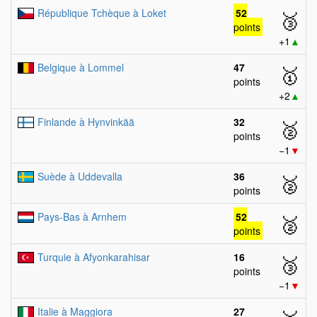
République Tchèque à Loket
52
🥉
points
+1
▲
Belgique à Lommel
47
🥇
points
+2
▲
Finlande à Hynvinkää
32
🥈
points
−1
▼
Suède à Uddevalla
36
🥈
points
Pays-Bas à Arnhem
52
🥈
points
Turquie à Afyonkarahisar
16
🥉
points
−1
▼
Italie à Maggiora
27