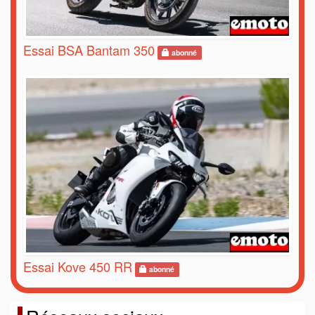
Essai BSA Bantam 350
abonné
Essai Kove 450 RR
abonné