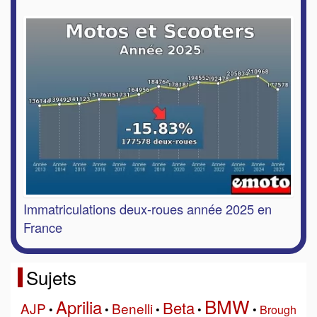
Immatriculations deux-roues année 2025 en
France
Sujets
BMW
Aprilia
Beta
AJP
Benelli
•
•
•
•
•
Brough