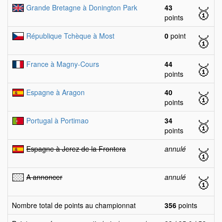
Grande Bretagne à Donington Park
43
🥇
points
République Tchèque à Most
0
point
🥇
France à Magny-Cours
44
🥇
points
Espagne à Aragon
40
🥇
points
Portugal à Portimao
34
🥇
points
Espagne à Jerez de la Frontera
annulé
🥇
A annoncer
annulé
🥇
Nombre total de points au championnat
356
points