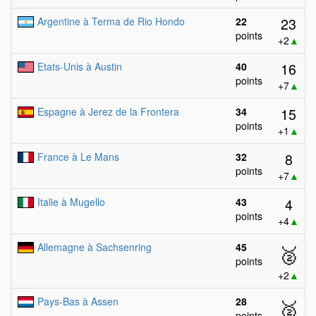
23
Argentine à Terma de Rio Hondo
22
points
+2
▲
16
Etats-Unis à Austin
40
points
+7
▲
15
Espagne à Jerez de la Frontera
34
points
+1
▲
8
France à Le Mans
32
points
+7
▲
4
Italie à Mugello
43
points
+4
▲
Allemagne à Sachsenring
45
🥈
points
+2
▲
Pays-Bas à Assen
28
🥈
points