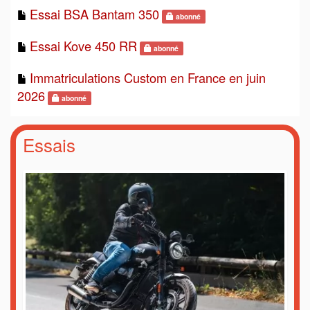
Essai BSA Bantam 350
abonné
Essai Kove 450 RR
abonné
Immatriculations Custom en France en juin
2026
abonné
Essais