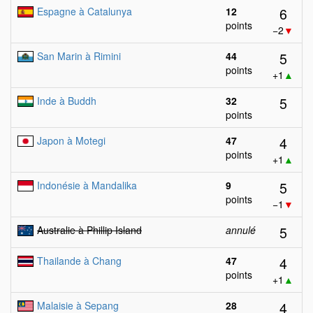
6
Espagne à Catalunya
12
points
−2
▼
5
San Marin à Rimini
44
points
+1
▲
5
Inde à Buddh
32
points
4
Japon à Motegi
47
points
+1
▲
5
Indonésie à Mandalika
9
points
−1
▼
5
Australie à Phillip Island
annulé
4
Thailande à Chang
47
points
+1
▲
4
Malaisie à Sepang
28