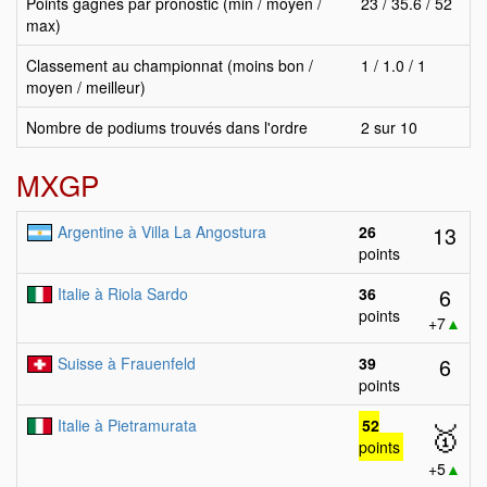
Points gagnés par pronostic (min / moyen /
23 / 35.6 / 52
max)
Classement au championnat (moins bon /
1 / 1.0 / 1
moyen / meilleur)
Nombre de podiums trouvés dans l'ordre
2 sur 10
MXGP
13
Argentine à Villa La Angostura
26
points
6
Italie à Riola Sardo
36
points
+7
▲
6
Suisse à Frauenfeld
39
points
Italie à Pietramurata
52
🥇
points
+5
▲