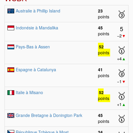
Australie à Phillip Island
23
🥉
points
5
Indonésie à Mandalika
45
points
−2
▼
Pays-Bas à Assen
52
🥇
points
+4
▲
Espagne à Catalunya
41
🥈
points
−1
▼
Italie à Misano
52
🥇
points
+1
▲
Grande Bretagne à Donington Park
45
🥇
points
République Tchèque à Most
24