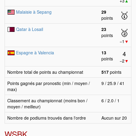
+3
▲
Malaisie à Sepang
29
🥇
points
Qatar à Losail
23
🥈
points
−1
▼
4
Espagne à Valencia
13
points
−2
▼
Nombre total de points au championnat
517
points
Points gagnés par pronostic (min / moyen /
9 / 25.9 / 41
max)
Classement au championnat (moins bon /
6 / 2.0 / 1
moyen / meilleur)
Nombre de podiums trouvés dans l'ordre
Aucun sur 20
WSBK