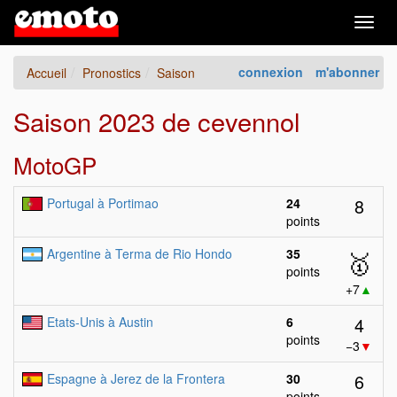
Togg
navig
connexion
m'abonner
Accueil
Pronostics
Saison
Saison 2023 de cevennol
MotoGP
8
Portugal à Portimao
24
points
Argentine à Terma de Rio Hondo
35
🥇
points
+7
▲
4
Etats-Unis à Austin
6
points
−3
▼
6
Espagne à Jerez de la Frontera
30
points