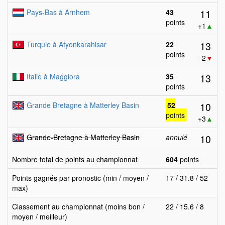
11
Pays-Bas à Arnhem
43
points
+1
▲
13
Turquie à Afyonkarahisar
22
points
−2
▼
13
Italie à Maggiora
35
points
10
Grande Bretagne à Matterley Basin
52
points
+3
▲
10
Grande-Bretagne à Matterley Basin
annulé
Nombre total de points au championnat
604
points
Points gagnés par pronostic (min / moyen /
17 / 31.8 / 52
max)
Classement au championnat (moins bon /
22 / 15.6 / 8
moyen / meilleur)