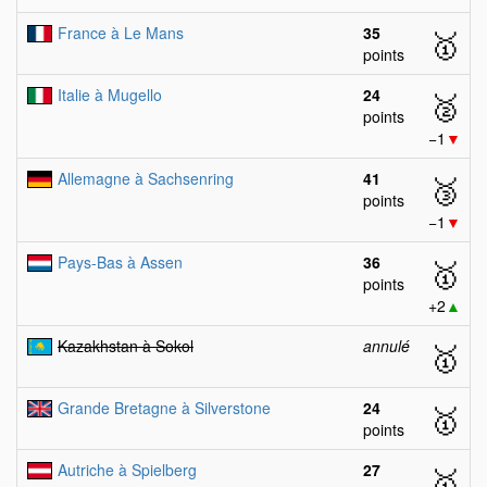
France à Le Mans
35
🥇
points
Italie à Mugello
24
🥈
points
−1
▼
Allemagne à Sachsenring
41
🥉
points
−1
▼
Pays-Bas à Assen
36
🥇
points
+2
▲
Kazakhstan à Sokol
annulé
🥇
Grande Bretagne à Silverstone
24
🥇
points
Autriche à Spielberg
27
🥇