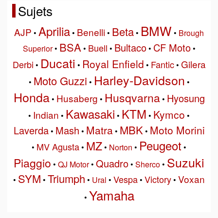
Sujets
BMW
Aprilia
Beta
AJP
Benelli
•
•
•
•
•
Brough
BSA
Bultaco
CF Moto
Buell
Superior
•
•
•
•
•
Ducati
Royal Enfield
Gilera
Derbi
Fantic
•
•
•
•
Harley-Davidson
Moto Guzzi
•
•
•
Honda
Husqvarna
Hyosung
Husaberg
•
•
•
Kawasaki
KTM
Kymco
Indian
•
•
•
•
•
MBK
Matra
Moto Morini
Laverda
Mash
•
•
•
•
Peugeot
MZ
MV Agusta
•
•
•
Norton
•
•
Suzuki
Piaggio
Quadro
•
QJ Motor
•
•
Sherco
•
SYM
Triumph
Voxan
Vespa
Victory
•
•
•
Ural
•
•
•
Yamaha
•