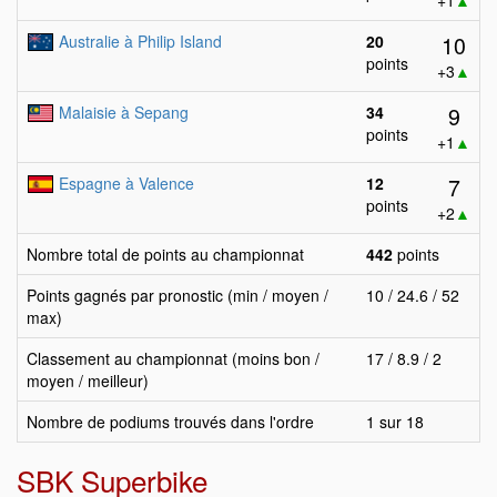
+1
▲
10
Australie à Philip Island
20
points
+3
▲
9
Malaisie à Sepang
34
points
+1
▲
7
Espagne à Valence
12
points
+2
▲
Nombre total de points au championnat
442
points
Points gagnés par pronostic (min / moyen /
10 / 24.6 / 52
max)
Classement au championnat (moins bon /
17 / 8.9 / 2
moyen / meilleur)
Nombre de podiums trouvés dans l'ordre
1 sur 18
SBK Superbike