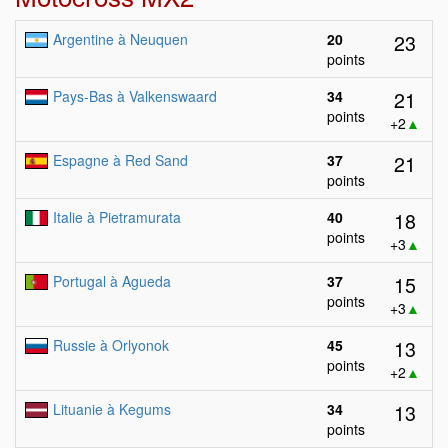
23
Argentine à Neuquen
20
points
21
Pays-Bas à Valkenswaard
34
points
+2
▲
21
Espagne à Red Sand
37
points
18
Italie à Pietramurata
40
points
+3
▲
15
Portugal à Agueda
37
points
+3
▲
13
Russie à Orlyonok
45
points
+2
▲
13
Lituanie à Kegums
34
points