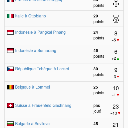
🥉
points
Italie à Ottobiano
29
🥉
points
8
Indonésie à Pangkal Pinang
24
points
−5
▼
6
Indonésie à Semarang
45
points
+2
▲
9
République Tchèque à Locket
30
points
−3
▼
10
Belgique à Lommel
25
points
−1
▼
23
Suisse à Frauenfeld Gachnang
pas
joué
−13
▼
21
Bulgarie à Sevlievo
45