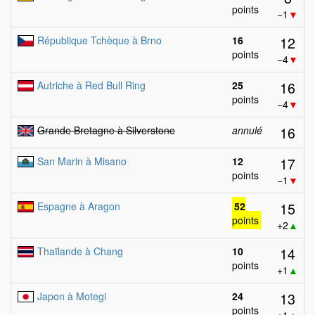
points
−1
▼
12
République Tchèque à Brno
16
points
−4
▼
16
Autriche à Red Bull Ring
25
points
−4
▼
16
Grande Bretagne à Silverstone
annulé
17
San Marin à Misano
12
points
−1
▼
15
Espagne à Aragon
52
points
+2
▲
14
Thaïlande à Chang
10
points
+1
▲
13
Japon à Motegi
24
points