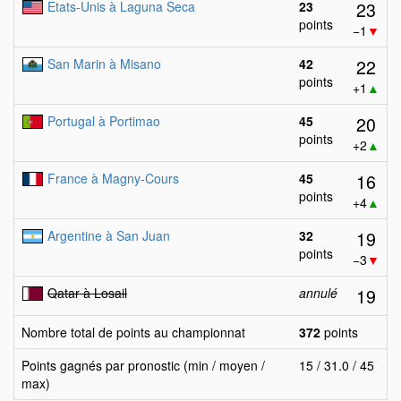
23
Etats-Unis à Laguna Seca
23
points
−1
▼
22
San Marin à Misano
42
points
+1
▲
20
Portugal à Portimao
45
points
+2
▲
16
France à Magny-Cours
45
points
+4
▲
19
Argentine à San Juan
32
points
−3
▼
19
Qatar à Losail
annulé
Nombre total de points au championnat
372
points
Points gagnés par pronostic (min / moyen /
15 / 31.0 / 45
max)