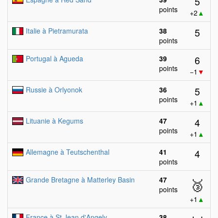
5
points
+2
▲
5
Italie à Pietramurata
38
points
6
Portugal à Agueda
39
points
−1
▼
5
Russie à Orlyonok
36
points
+1
▲
4
Lituanie à Kegums
47
points
+1
▲
4
Allemagne à Teutschenthal
41
points
Grande Bretagne à Matterley Basin
47
🥉
points
+1
▲
France à St Jean d'Angely
38