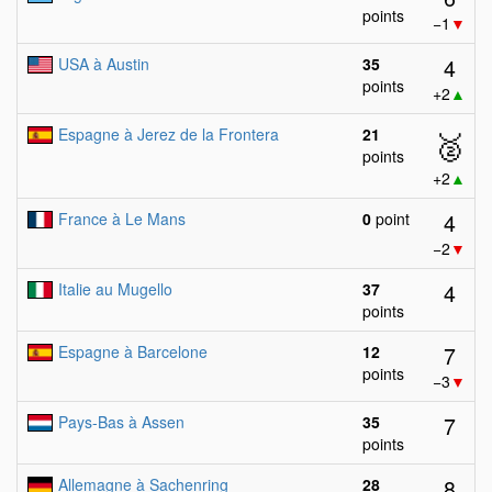
points
−1
▼
4
USA à Austin
35
points
+2
▲
Espagne à Jerez de la Frontera
21
🥈
points
+2
▲
4
France à Le Mans
0
point
−2
▼
4
Italie au Mugello
37
points
7
Espagne à Barcelone
12
points
−3
▼
7
Pays-Bas à Assen
35
points
8
Allemagne à Sachenring
28