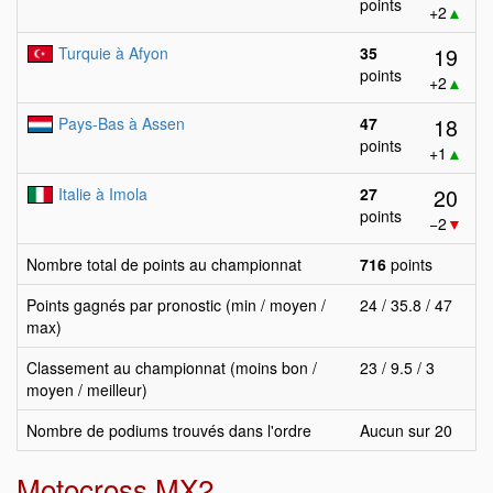
points
+2
▲
19
Turquie à Afyon
35
points
+2
▲
18
Pays-Bas à Assen
47
points
+1
▲
20
Italie à Imola
27
points
−2
▼
Nombre total de points au championnat
716
points
Points gagnés par pronostic (min / moyen /
24 / 35.8 / 47
max)
Classement au championnat (moins bon /
23 / 9.5 / 3
moyen / meilleur)
Nombre de podiums trouvés dans l'ordre
Aucun sur 20
Motocross MX2