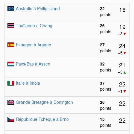
16
Australie à Philip Island
22
points
19
Thaïlande à Chang
26
points
−3
▼
24
Espagne à Aragon
27
points
−5
▼
21
Pays-Bas à Assen
32
points
+3
▲
22
Italie à Imola
37
points
−1
▼
22
Grande Bretagne à Donington
26
points
22
République Tchèque à Brno
15
points