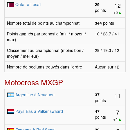
12
Qatar à Losail
29
points
+5
▲
Nombre total de points au championnat
344
points
Points gagnés par pronostic (min / moyen /
16 / 28.7 / 41
max)
Classement au championnat (moins bon /
29 / 19.3 / 12
moyen / meilleur)
Nombre de podiums trouvés dans l'ordre
Aucun sur 12
Motocross MXGP
11
Argentine à Neuquen
37
points
7
Pays-Bas à Valkenswaard
47
points
+4
▲
Espagne à Red Sand
39