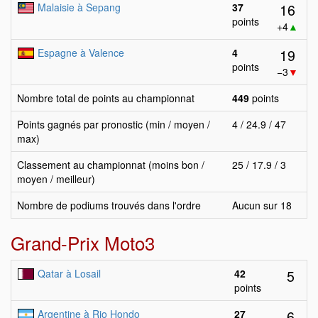
16
Malaisie à Sepang
37
points
+4
▲
19
Espagne à Valence
4
points
−3
▼
Nombre total de points au championnat
449
points
Points gagnés par pronostic (min / moyen /
4 / 24.9 / 47
max)
Classement au championnat (moins bon /
25 / 17.9 / 3
moyen / meilleur)
Nombre de podiums trouvés dans l'ordre
Aucun sur 18
Grand-Prix Moto3
5
Qatar à Losail
42
points
6
Argentine à Rio Hondo
27