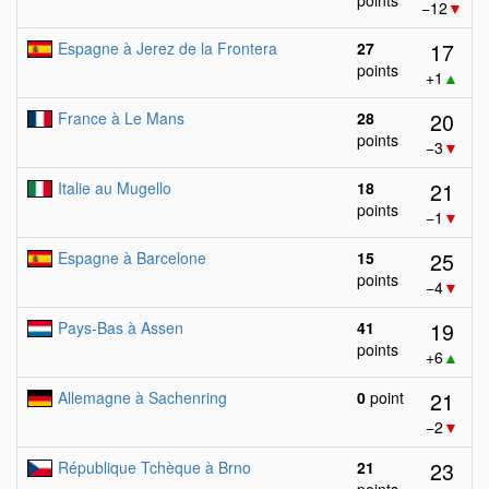
points
−12
▼
17
Espagne à Jerez de la Frontera
27
points
+1
▲
20
France à Le Mans
28
points
−3
▼
21
Italie au Mugello
18
points
−1
▼
25
Espagne à Barcelone
15
points
−4
▼
19
Pays-Bas à Assen
41
points
+6
▲
21
Allemagne à Sachenring
0
point
−2
▼
23
République Tchèque à Brno
21