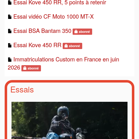
Essai Kove 450 RR, 5 points à retenir
Essai vidéo CF Moto 1000 MT-X
Essai BSA Bantam 350
abonné
Essai Kove 450 RR
abonné
Immatriculations Custom en France en juin
2026
abonné
Essais