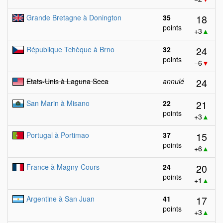
18
Grande Bretagne à Donington
35
points
+3
▲
24
République Tchèque à Brno
32
points
−6
▼
24
Etats-Unis à Laguna Seca
annulé
21
San Marin à Misano
22
points
+3
▲
15
Portugal à Portimao
37
points
+6
▲
20
France à Magny-Cours
24
points
+1
▲
17
Argentine à San Juan
41
points
+3
▲