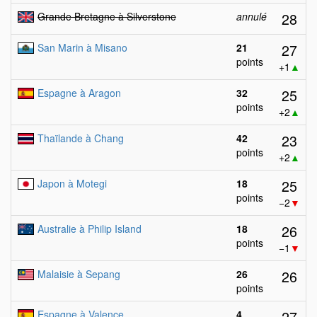
28
Grande Bretagne à Silverstone
annulé
27
San Marin à Misano
21
points
+1
▲
25
Espagne à Aragon
32
points
+2
▲
23
Thaïlande à Chang
42
points
+2
▲
25
Japon à Motegi
18
points
−2
▼
26
Australie à Philip Island
18
points
−1
▼
26
Malaisie à Sepang
26
points
27
Espagne à Valence
4