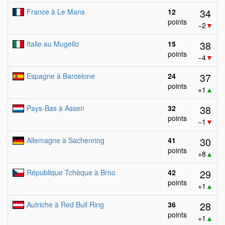
34
France à Le Mans
12
points
−2
▼
38
Italie au Mugello
15
points
−4
▼
37
Espagne à Barcelone
24
points
+1
▲
38
Pays-Bas à Assen
32
points
−1
▼
30
Allemagne à Sachenring
41
points
+8
▲
29
République Tchèque à Brno
42
points
+1
▲
28
Autriche à Red Bull Ring
36
points
+1
▲