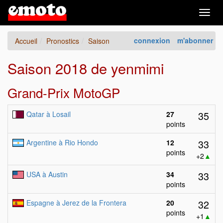
Togg
navig
connexion
m'abonner
Accueil
Pronostics
Saison
Saison 2018 de yenmimi
Grand-Prix MotoGP
35
Qatar à Losail
27
points
33
Argentine à Rio Hondo
12
points
+2
▲
33
USA à Austin
34
points
32
Espagne à Jerez de la Frontera
20
points
+1
▲