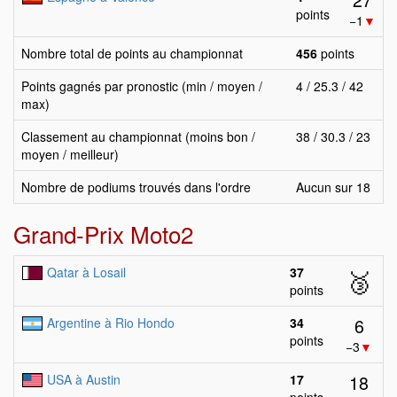
points
−1
▼
Nombre total de points au championnat
456
points
Points gagnés par pronostic (min / moyen /
4 / 25.3 / 42
max)
Classement au championnat (moins bon /
38 / 30.3 / 23
moyen / meilleur)
Nombre de podiums trouvés dans l'ordre
Aucun sur 18
Grand-Prix Moto2
Qatar à Losail
37
🥉
points
6
Argentine à Rio Hondo
34
points
−3
▼
18
USA à Austin
17