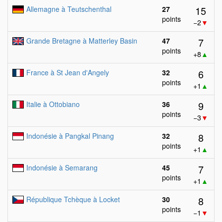
15
Allemagne à Teutschenthal
27
points
−2
▼
7
Grande Bretagne à Matterley Basin
47
points
+8
▲
6
France à St Jean d'Angely
32
points
+1
▲
9
Italie à Ottobiano
36
points
−3
▼
8
Indonésie à Pangkal Pinang
32
points
+1
▲
7
Indonésie à Semarang
45
points
+1
▲
8
République Tchèque à Locket
30
points
−1
▼