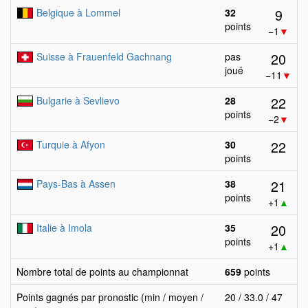
9
Belgique à Lommel
32
points
−1
▼
20
Suisse à Frauenfeld Gachnang
pas
joué
−11
▼
22
Bulgarie à Sevlievo
28
points
−2
▼
22
Turquie à Afyon
30
points
21
Pays-Bas à Assen
38
points
+1
▲
20
Italie à Imola
35
points
+1
▲
Nombre total de points au championnat
659
points
Points gagnés par pronostic (min / moyen /
20 / 33.0 / 47