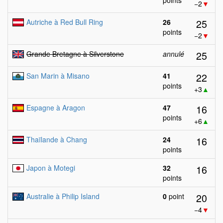
points
−2
▼
25
Autriche à Red Bull Ring
26
points
−2
▼
25
Grande Bretagne à Silverstone
annulé
22
San Marin à Misano
41
points
+3
▲
16
Espagne à Aragon
47
points
+6
▲
16
Thaïlande à Chang
24
points
16
Japon à Motegi
32
points
20
Australie à Philip Island
0
point
−4
▼