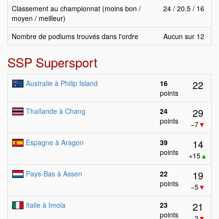
Classement au championnat (moins bon /
24 / 20.5 / 16
moyen / meilleur)
Nombre de podiums trouvés dans l'ordre
Aucun sur 12
SSP Supersport
22
Australie à Philip Island
16
points
29
Thaïlande à Chang
24
points
−7
▼
14
Espagne à Aragon
39
points
+15
▲
19
Pays-Bas à Assen
22
points
−5
▼
21
Italie à Imola
23
points
−2
▼