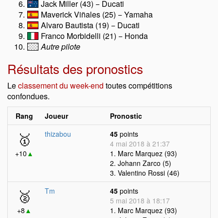
Jack Miller (43) − Ducati
Maverick Viñales (25) − Yamaha
Alvaro Bautista (19) − Ducati
Franco Morbidelli (21) − Honda
Autre pilote
Résultats des pronostics
Le
classement du week-end
toutes compétitions
confondues.
Rang
Joueur
Pronostic
🥇
thizabou
45
points
4 mai 2018 à 21:37
+10
▲
1. Marc Marquez (93)
2. Johann Zarco (5)
3. Valentino Rossi (46)
🥈
Tm
45
points
5 mai 2018 à 18:17
+8
▲
1. Marc Marquez (93)