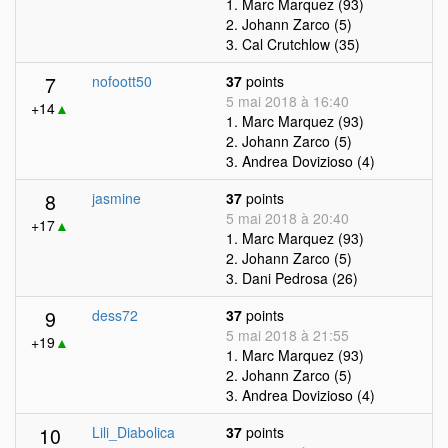
1. Marc Marquez (93)
2. Johann Zarco (5)
3. Cal Crutchlow (35)
7
nofoott50
37
points
5 mai 2018 à 16:40
+14
▲
1. Marc Marquez (93)
2. Johann Zarco (5)
3. Andrea Dovizioso (4)
8
jasmine
37
points
5 mai 2018 à 20:40
+17
▲
1. Marc Marquez (93)
2. Johann Zarco (5)
3. Dani Pedrosa (26)
9
dess72
37
points
5 mai 2018 à 21:55
+19
▲
1. Marc Marquez (93)
2. Johann Zarco (5)
3. Andrea Dovizioso (4)
10
Lili_Diabolica
37
points