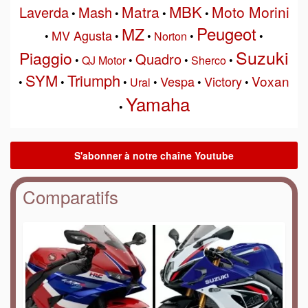
MBK
Matra
Moto Morini
Laverda
Mash
•
•
•
•
Peugeot
MZ
MV Agusta
•
•
•
Norton
•
•
Suzuki
Piaggio
Quadro
•
QJ Motor
•
•
Sherco
•
SYM
Triumph
Voxan
Vespa
Victory
•
•
•
Ural
•
•
•
Yamaha
•
Comparatifs