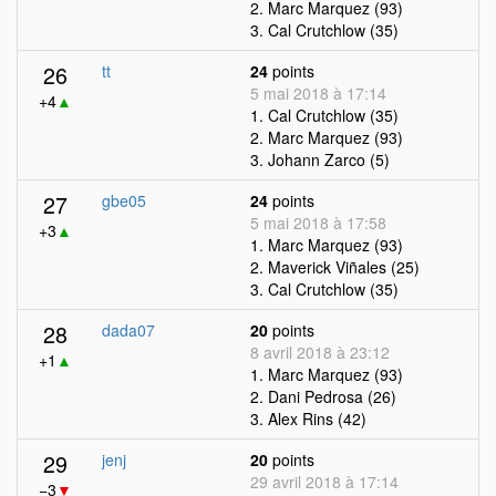
2. Marc Marquez (93)
3. Cal Crutchlow (35)
26
tt
24
points
5 mai 2018 à 17:14
+4
▲
1. Cal Crutchlow (35)
2. Marc Marquez (93)
3. Johann Zarco (5)
27
gbe05
24
points
5 mai 2018 à 17:58
+3
▲
1. Marc Marquez (93)
2. Maverick Viñales (25)
3. Cal Crutchlow (35)
28
dada07
20
points
8 avril 2018 à 23:12
+1
▲
1. Marc Marquez (93)
2. Dani Pedrosa (26)
3. Alex Rins (42)
29
jenj
20
points
29 avril 2018 à 17:14
−3
▼