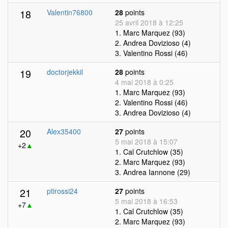
18
Valentin76800
28
points
25 avril 2018 à 12:25
1. Marc Marquez (93)
2. Andrea Dovizioso (4)
3. Valentino Rossi (46)
19
doctorjekkil
28
points
4 mai 2018 à 0:25
1. Marc Marquez (93)
2. Valentino Rossi (46)
3. Andrea Dovizioso (4)
20
Alex35400
27
points
5 mai 2018 à 15:07
+2
▲
1. Cal Crutchlow (35)
2. Marc Marquez (93)
3. Andrea Iannone (29)
21
ptirossi24
27
points
5 mai 2018 à 16:53
+7
▲
1. Cal Crutchlow (35)
2. Marc Marquez (93)