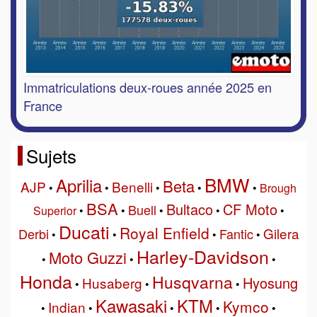
Immatriculations deux-roues année 2025 en
France
Sujets
BMW
Aprilia
Beta
AJP
Benelli
•
•
•
•
•
Brough
BSA
Bultaco
CF Moto
Buell
Superior
•
•
•
•
•
Ducati
Royal Enfield
Gilera
Derbi
Fantic
•
•
•
•
Harley-Davidson
Moto Guzzi
•
•
•
Honda
Husqvarna
Hyosung
Husaberg
•
•
•
Kawasaki
KTM
Kymco
Indian
•
•
•
•
•