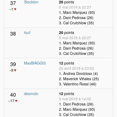
37
Stockton
20
points
5 mai 2018 à 22:27
−1
▼
1. Marc Marquez (93)
2. Dani Pedrosa (26)
3. Cal Crutchlow (35)
38
touf
20
points
5 mai 2018 à 22:27
1. Marc Marquez (93)
2. Dani Pedrosa (26)
3. Cal Crutchlow (35)
39
MaxBIAGGI3
12
points
22 avril 2018 à 23:02
−9
▼
1. Andrea Dovizioso (4)
2. Maverick Viñales (25)
3. Valentino Rossi (46)
40
desmolo
12
points
5 mai 2018 à 14:52
−17
▼
1. Dani Pedrosa (26)
2. Marc Marquez (93)
3. Cal Crutchlow (35)