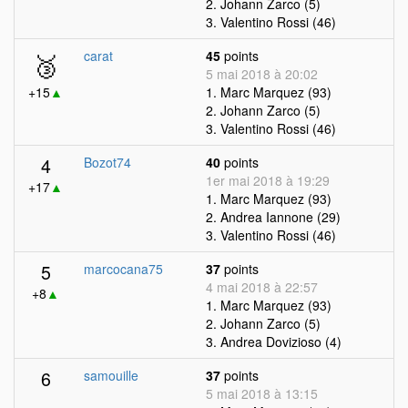
2. Johann Zarco (5)
3. Valentino Rossi (46)
🥉
carat
45
points
5 mai 2018 à 20:02
+15
▲
1. Marc Marquez (93)
2. Johann Zarco (5)
3. Valentino Rossi (46)
4
Bozot74
40
points
1er mai 2018 à 19:29
+17
▲
1. Marc Marquez (93)
2. Andrea Iannone (29)
3. Valentino Rossi (46)
5
marcocana75
37
points
4 mai 2018 à 22:57
+8
▲
1. Marc Marquez (93)
2. Johann Zarco (5)
3. Andrea Dovizioso (4)
6
samouille
37
points
5 mai 2018 à 13:15