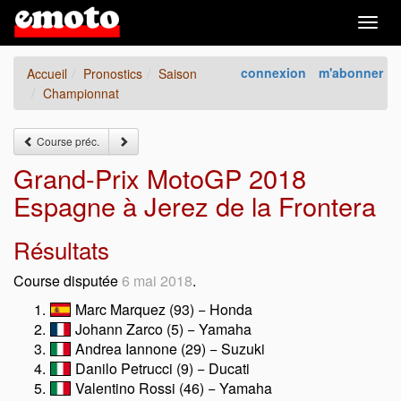
Togg
navig
connexion
m'abonner
Accueil
Pronostics
Saison
Championnat
Course préc.
Grand-Prix MotoGP 2018
Espagne à Jerez de la Frontera
Résultats
Course disputée
6 mai 2018
.
Marc Marquez (93) − Honda
Johann Zarco (5) − Yamaha
Andrea Iannone (29) − Suzuki
Danilo Petrucci (9) − Ducati
Valentino Rossi (46) − Yamaha