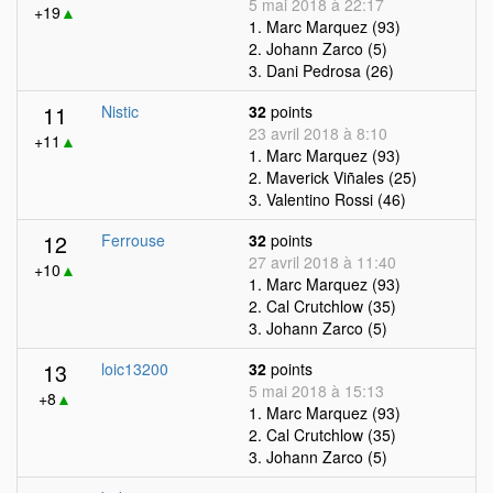
5 mai 2018 à 22:17
+19
▲
1. Marc Marquez (93)
2. Johann Zarco (5)
3. Dani Pedrosa (26)
11
Nistic
32
points
23 avril 2018 à 8:10
+11
▲
1. Marc Marquez (93)
2. Maverick Viñales (25)
3. Valentino Rossi (46)
12
Ferrouse
32
points
27 avril 2018 à 11:40
+10
▲
1. Marc Marquez (93)
2. Cal Crutchlow (35)
3. Johann Zarco (5)
13
loic13200
32
points
5 mai 2018 à 15:13
+8
▲
1. Marc Marquez (93)
2. Cal Crutchlow (35)
3. Johann Zarco (5)