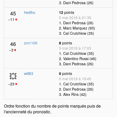
3. Dani Pedrosa (26)
45
hedihu
12
points
5 mai 2018 à 21:39
−11
▼
1. Dani Pedrosa (26)
2. Marc Marquez (93)
3. Cal Crutchlow (35)
46
zrx1100
8
points
5 mai 2018 à 17:03
−3
▼
1. Cal Crutchlow (35)
2. Valentino Rossi (46)
3. Dani Pedrosa (26)
💥
will83
0
points
5 mai 2018 à 19:45
−23
▼
1. Cal Crutchlow (35)
2. Dani Pedrosa (26)
3. Alex Rins (42)
Ordre fonction du nombre de points marqués puis de
l'ancienneté du pronostic.