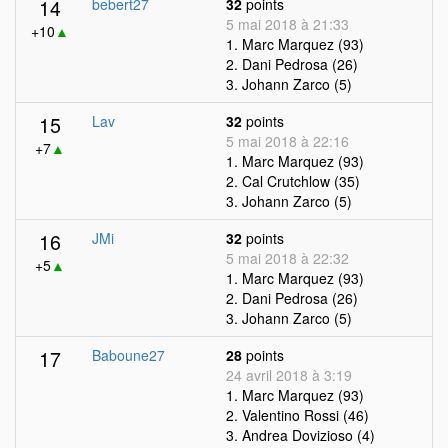
14
bebert27
32
points
5 mai 2018 à 21:33
+10
▲
1. Marc Marquez (93)
2. Dani Pedrosa (26)
3. Johann Zarco (5)
15
Lav
32
points
5 mai 2018 à 22:16
+7
▲
1. Marc Marquez (93)
2. Cal Crutchlow (35)
3. Johann Zarco (5)
16
JMi
32
points
5 mai 2018 à 22:32
+5
▲
1. Marc Marquez (93)
2. Dani Pedrosa (26)
3. Johann Zarco (5)
17
Baboune27
28
points
24 avril 2018 à 3:19
1. Marc Marquez (93)
2. Valentino Rossi (46)
3. Andrea Dovizioso (4)