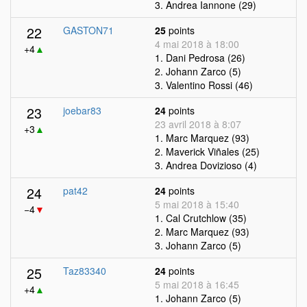
3. Andrea Iannone (29)
22
GASTON71
25
points
4 mai 2018 à 18:00
+4
▲
1. Dani Pedrosa (26)
2. Johann Zarco (5)
3. Valentino Rossi (46)
23
joebar83
24
points
23 avril 2018 à 8:07
+3
▲
1. Marc Marquez (93)
2. Maverick Viñales (25)
3. Andrea Dovizioso (4)
24
pat42
24
points
5 mai 2018 à 15:40
−4
▼
1. Cal Crutchlow (35)
2. Marc Marquez (93)
3. Johann Zarco (5)
25
Taz83340
24
points
5 mai 2018 à 16:45
+4
▲
1. Johann Zarco (5)