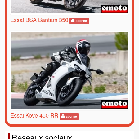
Essai BSA Bantam 350
abonné
Essai Kove 450 RR
abonné
Réseaux sociaux