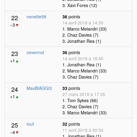
3. Xavi Fores (12)
22
nenette58
36
points
14 avril 2018 à 14:35
−3
▼
1. Marco Melandri (33)
2. Chaz Davies (7)
3. Jonathan Rea (1)
23
cevennol
36
points
14 avril 2018 à 18:45
+1
▲
1. Jonathan Rea (1)
2. Marco Melandri (33)
3. Chaz Davies (7)
24
MaxBIAGGI3
33
points
27 mars 2018 à 17:35
+1
▲
1. Tom Sykes (66)
2. Chaz Davies (7)
3. Marco Melandri (33)
25
touf
32
points
11 avril 2018 à 20:34
−4
▼
1. Jonathan Rea (1)