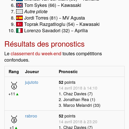
Tom Sykes (66) − Kawasaki
Autre pilote
Jordi Torres (81) − MV Agusta
Toprak Razgatlioglu (54) − Kawasaki
Lorenzo Savadori (32) − Aprilia
Résultats des pronostics
Le
classement du week-end
toutes compétitions
confondues.
Rang
Joueur
Pronostic
🥇
jujutoto
52
points
14 avril 2018 à 14:10
+11
▲
1. Chaz Davies (7)
2. Jonathan Rea (1)
3. Marco Melandri (33)
🥈
rabroo
52
points
14 avril 2018 à 23:20
+1
▲
1. Chaz Davies (7)