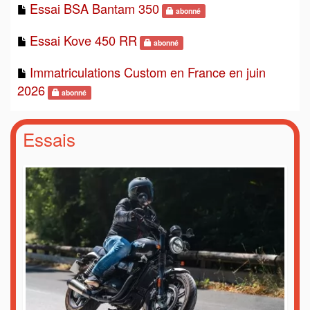
Essai BSA Bantam 350
abonné
Essai Kove 450 RR
abonné
Immatriculations Custom en France en juin
2026
abonné
Essais