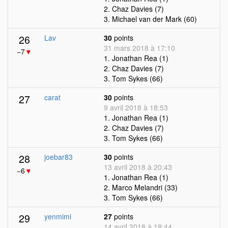
2. Chaz Davies (7)
3. Michael van der Mark (60)
26
Lav
30
points
31 mars 2018 à 17:10
−7
▼
1. Jonathan Rea (1)
2. Chaz Davies (7)
3. Tom Sykes (66)
27
carat
30
points
9 avril 2018 à 18:53
1. Jonathan Rea (1)
2. Chaz Davies (7)
3. Tom Sykes (66)
28
joebar83
30
points
13 avril 2018 à 20:43
−6
▼
1. Jonathan Rea (1)
2. Marco Melandri (33)
3. Tom Sykes (66)
29
yenmimi
27
points
14 avril 2018 à 18:44