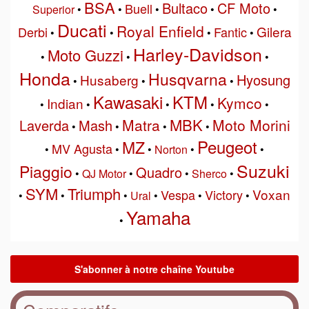
BSA
Bultaco
CF Moto
Buell
Superior
•
•
•
•
•
Ducati
Royal Enfield
Gilera
Derbi
Fantic
•
•
•
•
Harley-Davidson
Moto Guzzi
•
•
•
Honda
Husqvarna
Hyosung
Husaberg
•
•
•
Kawasaki
KTM
Kymco
Indian
•
•
•
•
•
MBK
Matra
Moto Morini
Laverda
Mash
•
•
•
•
Peugeot
MZ
MV Agusta
•
•
•
Norton
•
•
Suzuki
Piaggio
Quadro
•
QJ Motor
•
•
Sherco
•
SYM
Triumph
Voxan
Vespa
Victory
•
•
•
Ural
•
•
•
Yamaha
•