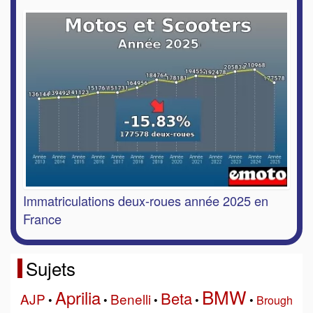
Immatriculations deux-roues année 2025 en
France
Sujets
BMW
Aprilia
Beta
AJP
Benelli
•
•
•
•
•
Brough