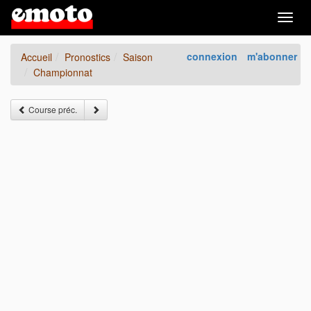
Togg
navig
connexion
m'abonner
Accueil
Pronostics
Saison
Championnat
Course préc.