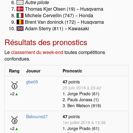
Autre pilote
Thomas Kjer Olsen (19) − Husqvarna
Michele Cervellin (747) − Honda
Brent Van doninck (172) − Husqvarna
Adam Sterry (811) − Kawasaki
Résultats des pronostics
Le
classement du week-end
toutes compétitions
confondues.
Rang
Joueur
Pronostic
🥇
gbe05
47
points
25 juin 2018 à 23:42
+2
▲
1. Jorge Prado (61)
2. Pauls Jonass (1)
3. Ben Watson (919)
🥈
Baboune27
47
points
1er juillet 2018 à 13:36
+2
▲
1. Jorge Prado (61)