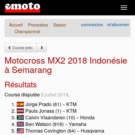
Togg
navig
connexion
m'abonner
Accueil
Pronostics
Saison
Championnat
Course préc.
Motocross MX2 2018 Indonésie
à Semarang
Résultats
Course disputée
8 juillet 2018
.
Jorge Prado (61) − KTM
Pauls Jonass (1) − KTM
Calvin Vlaanderen (10) − Honda
Ben Watson (919) − Yamaha
Thomas Covington (64) − Husqvarna