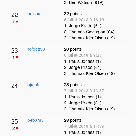
3. Ben Watson (919)
22
louisou
32
points
6 juillet 2018 à 18:19
−1
▼
1. Jorge Prado (61)
2. Thomas Covington (64)
3. Thomas Kjer Olsen (19)
23
nofoott50
28
points
6 juillet 2018 à 9:23
−1
▼
1. Pauls Jonass (1)
2. Jorge Prado (61)
3. Thomas Kjer Olsen (19)
24
jujutoto
28
points
7 juillet 2018 à 13:37
1. Pauls Jonass (1)
2. Jorge Prado (61)
3. Thomas Kjer Olsen (19)
25
joebar83
28
points
7 juillet 2018 à 14:39
−2
▼
1. Pauls Jonass (1)