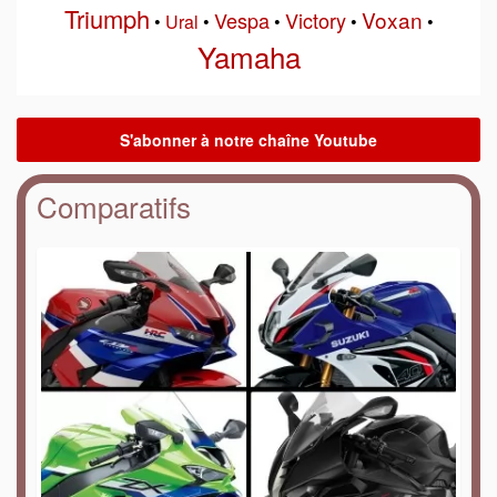
Triumph
Voxan
Vespa
Victory
•
Ural
•
•
•
•
Yamaha
Comparatifs