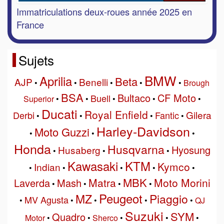
Immatriculations deux-roues année 2025 en
France
Sujets
BMW
Aprilia
Beta
AJP
Benelli
•
•
•
•
•
Brough
BSA
Bultaco
CF Moto
Buell
Superior
•
•
•
•
•
Ducati
Royal Enfield
Gilera
Derbi
Fantic
•
•
•
•
Harley-Davidson
Moto Guzzi
•
•
•
Honda
Husqvarna
Hyosung
Husaberg
•
•
•
Kawasaki
KTM
Kymco
Indian
•
•
•
•
•
MBK
Matra
Moto Morini
Laverda
Mash
•
•
•
•
Peugeot
MZ
Piaggio
MV Agusta
•
•
•
•
•
QJ
Suzuki
SYM
Quadro
Motor
•
•
Sherco
•
•
•