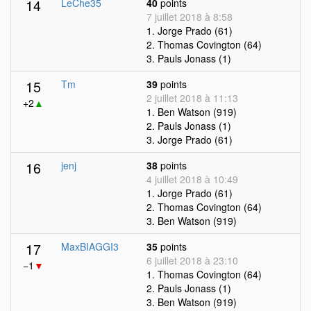
14
LeChe35
40
points
7 juillet 2018 à 8:58
1. Jorge Prado (61)
2. Thomas Covington (64)
3. Pauls Jonass (1)
15
Tm
39
points
2 juillet 2018 à 11:13
+2
▲
1. Ben Watson (919)
2. Pauls Jonass (1)
3. Jorge Prado (61)
16
jenj
38
points
4 juillet 2018 à 10:49
1. Jorge Prado (61)
2. Thomas Covington (64)
3. Ben Watson (919)
17
MaxBIAGGI3
35
points
6 juillet 2018 à 23:10
−1
▼
1. Thomas Covington (64)
2. Pauls Jonass (1)
3. Ben Watson (919)