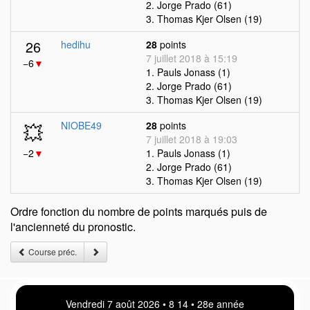
2. Jorge Prado (61)
3. Thomas Kjer Olsen (19)
26
hedihu
28
points
7 juillet 2018 à 15:19
−6
▼
1. Pauls Jonass (1)
2. Jorge Prado (61)
3. Thomas Kjer Olsen (19)
💥
NIOBE49
28
points
7 juillet 2018 à 19:03
−2
▼
1. Pauls Jonass (1)
2. Jorge Prado (61)
3. Thomas Kjer Olsen (19)
Ordre fonction du nombre de points marqués puis de
l'ancienneté du pronostic.
Course préc.
Vendredi 7 août 2026 • 8:14 • 28e année