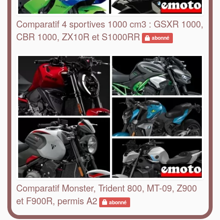
Comparatif 4 sportives 1000 cm3 : GSXR 1000,
CBR 1000, ZX10R et S1000RR
abonné
Comparatif Monster, Trident 800, MT-09, Z900
et F900R, permis A2
abonné