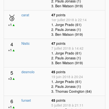
2. Pauls Jonass (1)
3. Ben Watson (919)
🥉
carat
47
points
1er juillet 2018 à 22:14
+1
▲
1. Jorge Prado (61)
2. Pauls Jonass (1)
3. Ben Watson (919)
4
Nistic
47
points
7 juillet 2018 à 14:42
+1
▲
1. Jorge Prado (61)
2. Pauls Jonass (1)
3. Ben Watson (919)
5
desmolo
45
points
19 juin 2018 à 20:24
+3
▲
1. Jorge Prado (61)
2. Pauls Jonass (1)
3. Thomas Covington (64)
6
funset
45
points
5 juillet 2018 à 21:11
+1
▲