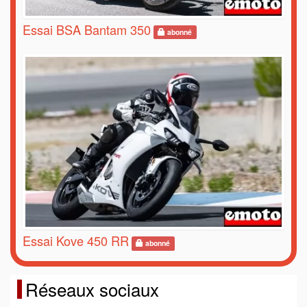
Essai BSA Bantam 350
abonné
Essai Kove 450 RR
abonné
Réseaux sociaux