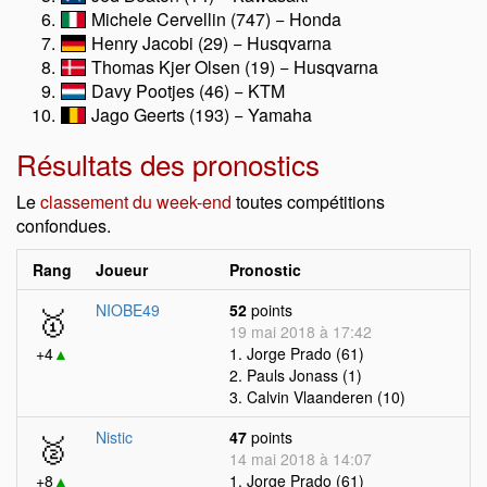
Michele Cervellin (747) − Honda
Henry Jacobi (29) − Husqvarna
Thomas Kjer Olsen (19) − Husqvarna
Davy Pootjes (46) − KTM
Jago Geerts (193) − Yamaha
Résultats des pronostics
Le
classement du week-end
toutes compétitions
confondues.
Rang
Joueur
Pronostic
🥇
NIOBE49
52
points
19 mai 2018 à 17:42
+4
▲
1. Jorge Prado (61)
2. Pauls Jonass (1)
3. Calvin Vlaanderen (10)
🥈
Nistic
47
points
14 mai 2018 à 14:07
+8
▲
1. Jorge Prado (61)