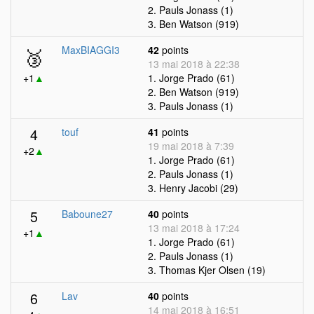
2. Pauls Jonass (1)
3. Ben Watson (919)
🥉
MaxBIAGGI3
42
points
13 mai 2018 à 22:38
+1
▲
1. Jorge Prado (61)
2. Ben Watson (919)
3. Pauls Jonass (1)
4
touf
41
points
19 mai 2018 à 7:39
+2
▲
1. Jorge Prado (61)
2. Pauls Jonass (1)
3. Henry Jacobi (29)
5
Baboune27
40
points
13 mai 2018 à 17:24
+1
▲
1. Jorge Prado (61)
2. Pauls Jonass (1)
3. Thomas Kjer Olsen (19)
6
Lav
40
points
14 mai 2018 à 16:51