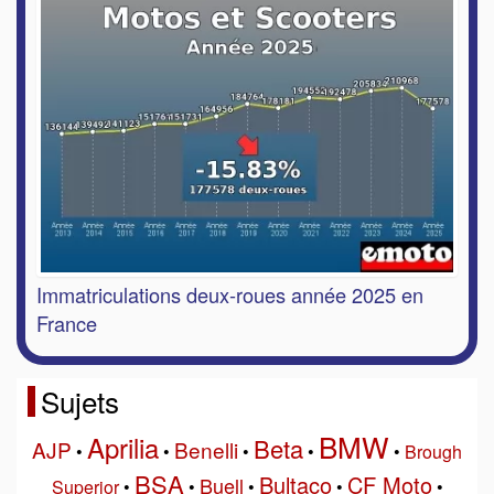
Immatriculations deux-roues année 2025 en
France
Sujets
BMW
Aprilia
Beta
AJP
Benelli
•
•
•
•
•
Brough
BSA
Bultaco
CF Moto
Buell
Superior
•
•
•
•
•