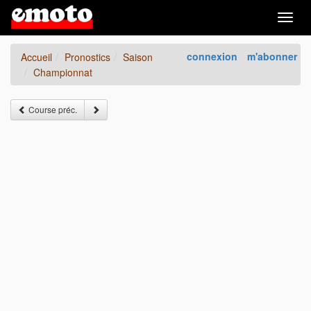
Togg
navig
connexion
m'abonner
Accueil
Pronostics
Saison
Championnat
Course préc.