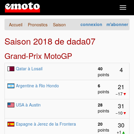
Togg
navig
connexion
m'abonner
Accueil
Pronostics
Saison
Saison 2018 de dada07
Grand-Prix MotoGP
4
Qatar à Losail
40
points
21
Argentine à Rio Hondo
6
points
−17
▼
31
USA à Austin
28
points
−10
▼
30
Espagne à Jerez de la Frontera
20
points
+1
▲