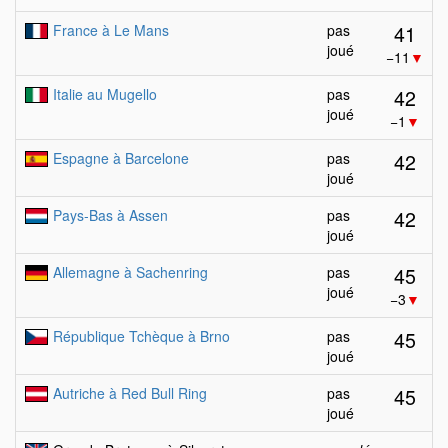
41
France à Le Mans
pas
joué
−11
▼
42
Italie au Mugello
pas
joué
−1
▼
42
Espagne à Barcelone
pas
joué
42
Pays-Bas à Assen
pas
joué
45
Allemagne à Sachenring
pas
joué
−3
▼
45
République Tchèque à Brno
pas
joué
45
Autriche à Red Bull Ring
pas
joué