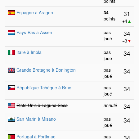
points
31
Espagne à Aragon
34
points
+4
▲
34
Pays-Bas à Assen
pas
joué
−3
▼
34
Italie à Imola
pas
joué
34
Grande Bretagne à Donington
pas
joué
34
République Tchèque à Brno
pas
joué
34
Etats-Unis à Laguna Seca
annulé
34
San Marin à Misano
pas
joué
34
Portugal à Portimao
pas