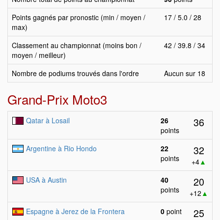
Points gagnés par pronostic (min / moyen /
17 / 5.0 / 28
max)
Classement au championnat (moins bon /
42 / 39.8 / 34
moyen / meilleur)
Nombre de podiums trouvés dans l'ordre
Aucun sur 18
Grand-Prix Moto3
36
Qatar à Losail
26
points
32
Argentine à Rio Hondo
22
points
+4
▲
20
USA à Austin
40
points
+12
▲
25
Espagne à Jerez de la Frontera
0
point