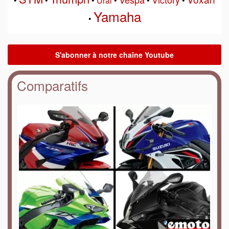
•
•
•
Ural
•
•
•
Yamaha
•
Comparatifs