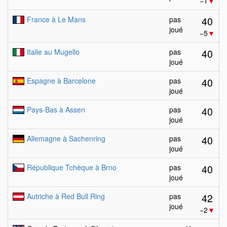
−1
▼
40
France à Le Mans
pas
joué
−5
▼
40
Italie au Mugello
pas
joué
40
Espagne à Barcelone
pas
joué
40
Pays-Bas à Assen
pas
joué
40
Allemagne à Sachenring
pas
joué
40
République Tchèque à Brno
pas
joué
42
Autriche à Red Bull Ring
pas
joué
−2
▼