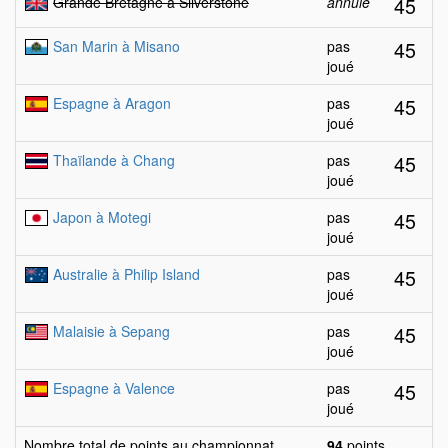
45
Grande Bretagne à Silverstone
annulé
45
San Marin à Misano
pas
joué
45
Espagne à Aragon
pas
joué
45
Thaïlande à Chang
pas
joué
45
Japon à Motegi
pas
joué
45
Australie à Philip Island
pas
joué
45
Malaisie à Sepang
pas
joué
45
Espagne à Valence
pas
joué
Nombre total de points au championnat
94
points