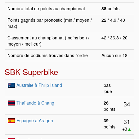
Nombre total de points au championnat
88
points
Points gagnés par pronostic (min / moyen /
22 / 4.9 / 40
max)
Classement au championnat (moins bon /
42 / 36.8 / 20
moyen / meilleur)
Nombre de podiums trouvés dans l'ordre
Aucun sur 18
SBK Superbike
Australie à Philip Island
pas
joué
34
Thaïlande à Chang
26
points
31
Espagne à Aragon
39
points
+3
▲