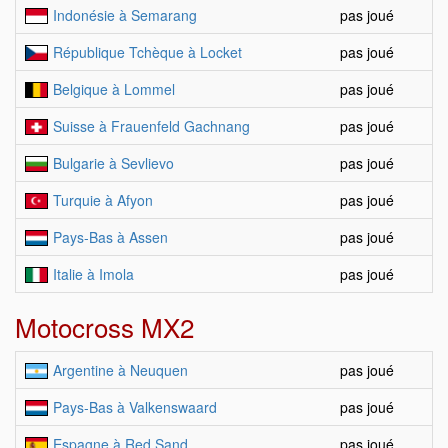
Indonésie à Semarang
pas joué
République Tchèque à Locket
pas joué
Belgique à Lommel
pas joué
Suisse à Frauenfeld Gachnang
pas joué
Bulgarie à Sevlievo
pas joué
Turquie à Afyon
pas joué
Pays-Bas à Assen
pas joué
Italie à Imola
pas joué
Motocross MX2
Argentine à Neuquen
pas joué
Pays-Bas à Valkenswaard
pas joué
Espagne à Red Sand
pas joué