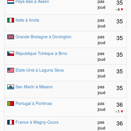
35
Pays-Bas à Assen
pas
joué
−4
▼
35
Italie à Imola
pas
joué
35
Grande Bretagne à Donington
pas
joué
35
République Tchèque à Brno
pas
joué
35
Etats-Unis à Laguna Seca
pas
joué
35
San Marin à Misano
pas
joué
36
Portugal à Portimao
pas
joué
−1
▼
36
France à Magny-Cours
pas
joué