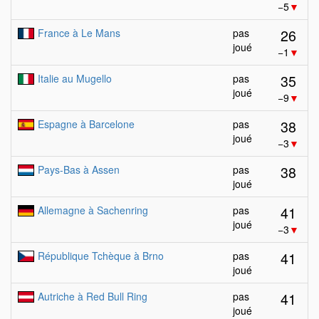
−5
▼
26
France à Le Mans
pas
joué
−1
▼
35
Italie au Mugello
pas
joué
−9
▼
38
Espagne à Barcelone
pas
joué
−3
▼
38
Pays-Bas à Assen
pas
joué
41
Allemagne à Sachenring
pas
joué
−3
▼
41
République Tchèque à Brno
pas
joué
41
Autriche à Red Bull Ring
pas
joué