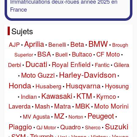
Immatriculations deux-roues année 2025 en
France
Sujets
BMW
Aprilia
Beta
AJP
Benelli
•
•
•
•
•
Brough
BSA
Bultaco
CF Moto
Buell
Superior
•
•
•
•
•
Ducati
Royal Enfield
Gilera
Derbi
Fantic
•
•
•
•
Harley-Davidson
Moto Guzzi
•
•
•
Honda
Husqvarna
Hyosung
Husaberg
•
•
•
Kawasaki
KTM
Kymco
Indian
•
•
•
•
•
MBK
Matra
Moto Morini
Laverda
Mash
•
•
•
•
Peugeot
MZ
MV Agusta
•
•
•
Norton
•
•
Suzuki
Piaggio
Quadro
•
QJ Motor
•
•
Sherco
•
SYM
Triumph
Voxan
Vespa
Victory