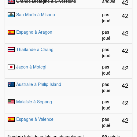
42
Grande Bretagne à Silverstone
annulé
42
San Marin à Misano
pas
joué
42
Espagne à Aragon
pas
joué
42
Thaïlande à Chang
pas
joué
42
Japon à Motegi
pas
joué
42
Australie à Philip Island
pas
joué
42
Malaisie à Sepang
pas
joué
42
Espagne à Valence
pas
joué
Nombre total de points au championnat
90
points