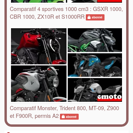
Comparatif 4 sportives 1000 cm3 : GSXR 1000,
CBR 1000, ZX10R et S1000RR
abonné
Comparatif Monster, Trident 800, MT-09, Z900
et F900R, permis A2
abonné