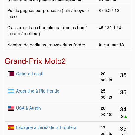
Points gagnés par pronostic (min / moyen /
6 / 5.2 / 40
max)
Classement au championnat (moins bon /
45 / 39.1 / 4
moyen / meilleur)
Nombre de podiums trouvés dans l'ordre
Aucun sur 18
Grand-Prix Moto2
36
Qatar à Losail
20
points
36
Argentine à Rio Hondo
25
points
34
USA à Austin
28
points
+2
▲
35
Espagne à Jerez de la Frontera
17
points