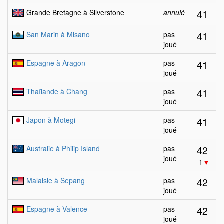
41
Grande Bretagne à Silverstone
annulé
41
San Marin à Misano
pas
joué
41
Espagne à Aragon
pas
joué
41
Thaïlande à Chang
pas
joué
41
Japon à Motegi
pas
joué
42
Australie à Philip Island
pas
joué
−1
▼
42
Malaisie à Sepang
pas
joué
42
Espagne à Valence
pas
joué