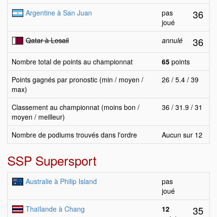
36
Argentine à San Juan
pas
joué
36
Qatar à Losail
annulé
Nombre total de points au championnat
65
points
Points gagnés par pronostic (min / moyen /
26 / 5.4 / 39
max)
Classement au championnat (moins bon /
36 / 31.9 / 31
moyen / meilleur)
Nombre de podiums trouvés dans l'ordre
Aucun sur 12
SSP Supersport
Australie à Philip Island
pas
joué
35
Thaïlande à Chang
12