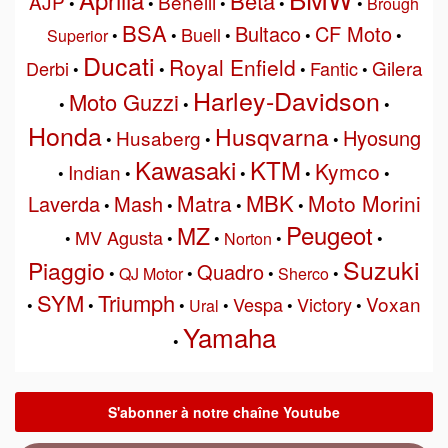
Beta
AJP
Benelli
•
•
•
•
•
Brough
BSA
Bultaco
CF Moto
Buell
Superior
•
•
•
•
•
Ducati
Royal Enfield
Gilera
Derbi
Fantic
•
•
•
•
Harley-Davidson
Moto Guzzi
•
•
•
Honda
Husqvarna
Hyosung
Husaberg
•
•
•
Kawasaki
KTM
Kymco
Indian
•
•
•
•
•
MBK
Matra
Moto Morini
Laverda
Mash
•
•
•
•
Peugeot
MZ
MV Agusta
•
•
•
Norton
•
•
Suzuki
Piaggio
Quadro
•
QJ Motor
•
•
Sherco
•
SYM
Triumph
Voxan
Vespa
Victory
•
•
•
Ural
•
•
•
Yamaha
•