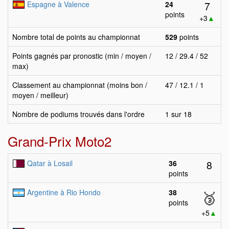
7
Espagne à Valence
24
points
+3
▲
Nombre total de points au championnat
529
points
Points gagnés par pronostic (min / moyen /
12 / 29.4 / 52
max)
Classement au championnat (moins bon /
47 / 12.1 / 1
moyen / meilleur)
Nombre de podiums trouvés dans l'ordre
1 sur 18
Grand-Prix Moto2
8
Qatar à Losail
36
points
Argentine à Rio Hondo
38
🥉
points
+5
▲