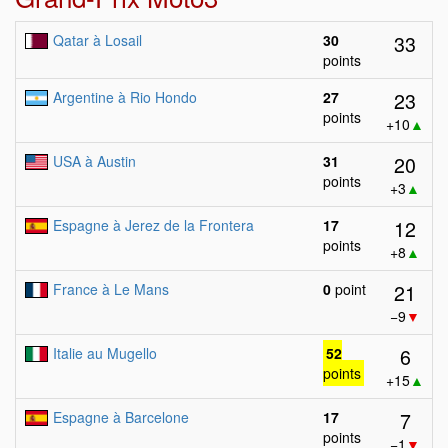
33
Qatar à Losail
30
points
23
Argentine à Rio Hondo
27
points
+10
▲
20
USA à Austin
31
points
+3
▲
12
Espagne à Jerez de la Frontera
17
points
+8
▲
21
France à Le Mans
0
point
−9
▼
6
Italie au Mugello
52
points
+15
▲
7
Espagne à Barcelone
17
points
−1
▼