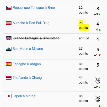
8
République Tchèque à Brno
32
points
+3
▲
4
Autriche à Red Bull Ring
52
points
+4
▲
4
Grande Bretagne à Silverstone
annulé
5
San Marin à Misano
37
points
−1
▼
5
Espagne à Aragon
30
points
Thaïlande à Chang
44
🥉
points
+2
▲
Japon à Motegi
35
🥈
points
+1
▲