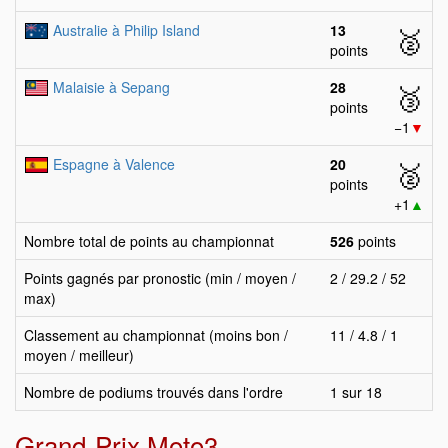
Australie à Philip Island
13
🥈
points
Malaisie à Sepang
28
🥉
points
−1
▼
Espagne à Valence
20
🥈
points
+1
▲
Nombre total de points au championnat
526
points
Points gagnés par pronostic (min / moyen /
2 / 29.2 / 52
max)
Classement au championnat (moins bon /
11 / 4.8 / 1
moyen / meilleur)
Nombre de podiums trouvés dans l'ordre
1 sur 18
Grand-Prix Moto3