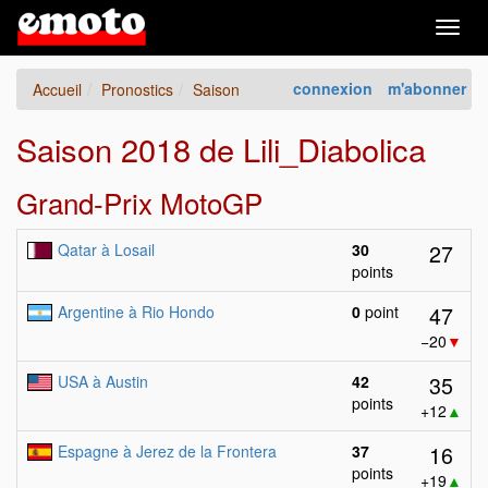
Togg
navig
connexion
m'abonner
Accueil
Pronostics
Saison
Saison 2018 de Lili_Diabolica
Grand-Prix MotoGP
27
Qatar à Losail
30
points
47
Argentine à Rio Hondo
0
point
−20
▼
35
USA à Austin
42
points
+12
▲
16
Espagne à Jerez de la Frontera
37
points
+19
▲