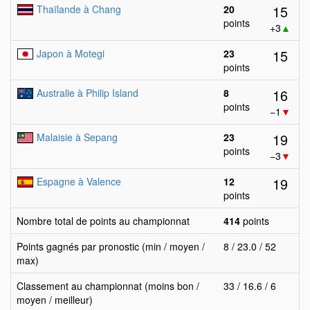
15
Thaïlande à Chang
20
points
+3
▲
15
Japon à Motegi
23
points
16
Australie à Philip Island
8
points
−1
▼
19
Malaisie à Sepang
23
points
−3
▼
19
Espagne à Valence
12
points
Nombre total de points au championnat
414
points
Points gagnés par pronostic (min / moyen /
8 / 23.0 / 52
max)
Classement au championnat (moins bon /
33 / 16.6 / 6
moyen / meilleur)