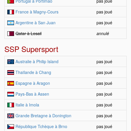
Portugal à Portimao
pas joué
France à Magny-Cours
pas joué
Argentine à San Juan
pas joué
Qatar à Losail
annulé
SSP Supersport
Australie à Philip Island
pas joué
Thaïlande à Chang
pas joué
Espagne à Aragon
pas joué
Pays-Bas à Assen
pas joué
Italie à Imola
pas joué
Grande Bretagne à Donington
pas joué
République Tchèque à Brno
pas joué