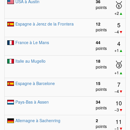
USA à Austin
36
🥇
points
+2
▲
5
Espagne à Jerez de la Frontera
12
points
−4
▼
4
France à Le Mans
44
points
+1
▲
Italie au Mugello
18
🥉
points
+1
▲
7
Espagne à Barcelone
15
points
−4
▼
10
Pays-Bas à Assen
34
points
−3
▼
11
Allemagne à Sachenring
2
points
−1
▼