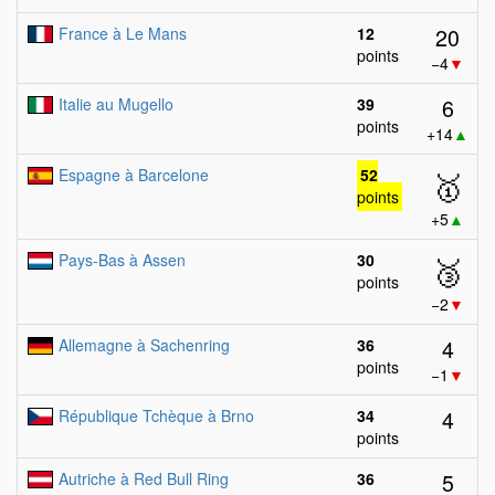
20
France à Le Mans
12
points
−4
▼
6
Italie au Mugello
39
points
+14
▲
Espagne à Barcelone
52
🥇
points
+5
▲
Pays-Bas à Assen
30
🥉
points
−2
▼
4
Allemagne à Sachenring
36
points
−1
▼
4
République Tchèque à Brno
34
points
5
Autriche à Red Bull Ring
36