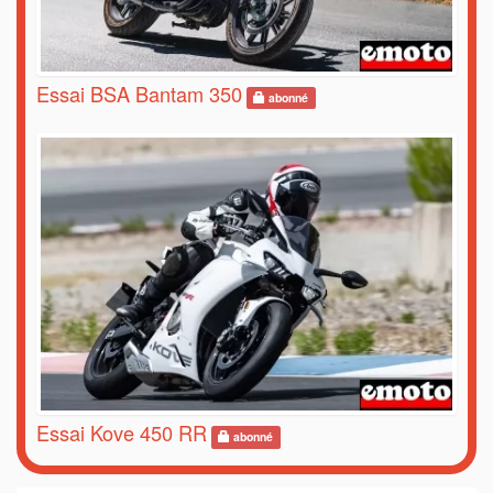
Essai BSA Bantam 350
abonné
Essai Kove 450 RR
abonné