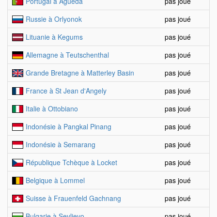
Portugal à Agueda
pas joué
Russie à Orlyonok
pas joué
Lituanie à Kegums
pas joué
Allemagne à Teutschenthal
pas joué
Grande Bretagne à Matterley Basin
pas joué
France à St Jean d'Angely
pas joué
Italie à Ottobiano
pas joué
Indonésie à Pangkal Pinang
pas joué
Indonésie à Semarang
pas joué
République Tchèque à Locket
pas joué
Belgique à Lommel
pas joué
Suisse à Frauenfeld Gachnang
pas joué
Bulgarie à Sevlievo
pas joué