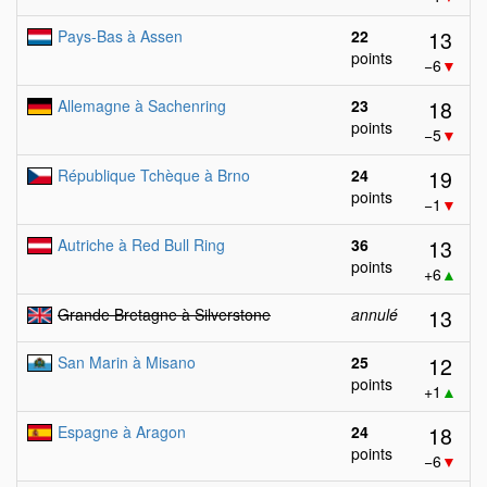
13
Pays-Bas à Assen
22
points
−6
▼
18
Allemagne à Sachenring
23
points
−5
▼
19
République Tchèque à Brno
24
points
−1
▼
13
Autriche à Red Bull Ring
36
points
+6
▲
13
Grande Bretagne à Silverstone
annulé
12
San Marin à Misano
25
points
+1
▲
18
Espagne à Aragon
24
points
−6
▼