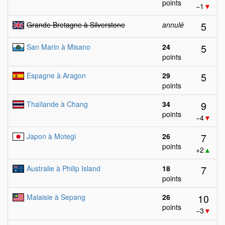
points
−1
▼
5
Grande Bretagne à Silverstone
annulé
5
San Marin à Misano
24
points
5
Espagne à Aragon
29
points
9
Thaïlande à Chang
34
points
−4
▼
7
Japon à Motegi
26
points
+2
▲
7
Australie à Philip Island
18
points
10
Malaisie à Sepang
26
points
−3
▼