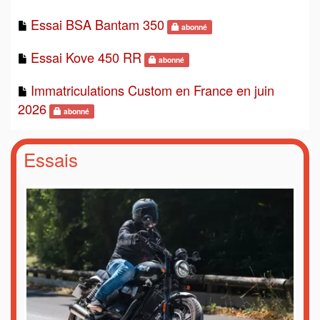
Essai BSA Bantam 350
abonné
Essai Kove 450 RR
abonné
Immatriculations Custom en France en juin
2026
abonné
Essais