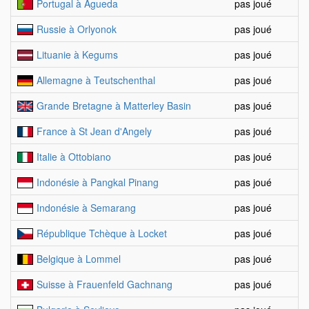
Portugal à Agueda
pas joué
Russie à Orlyonok
pas joué
Lituanie à Kegums
pas joué
Allemagne à Teutschenthal
pas joué
Grande Bretagne à Matterley Basin
pas joué
France à St Jean d'Angely
pas joué
Italie à Ottobiano
pas joué
Indonésie à Pangkal Pinang
pas joué
Indonésie à Semarang
pas joué
République Tchèque à Locket
pas joué
Belgique à Lommel
pas joué
Suisse à Frauenfeld Gachnang
pas joué