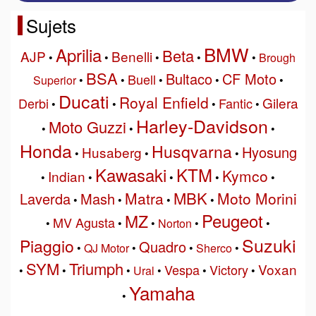
Sujets
BMW
Aprilia
Beta
AJP
Benelli
•
•
•
•
•
Brough
BSA
Bultaco
CF Moto
Buell
Superior
•
•
•
•
•
Ducati
Royal Enfield
Gilera
Derbi
Fantic
•
•
•
•
Harley-Davidson
Moto Guzzi
•
•
•
Honda
Husqvarna
Hyosung
Husaberg
•
•
•
Kawasaki
KTM
Kymco
Indian
•
•
•
•
•
MBK
Matra
Moto Morini
Laverda
Mash
•
•
•
•
Peugeot
MZ
MV Agusta
•
•
•
Norton
•
•
Suzuki
Piaggio
Quadro
•
QJ Motor
•
•
Sherco
•
SYM
Triumph
Voxan
Vespa
Victory
•
•
•
Ural
•
•
•
Yamaha
•