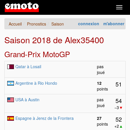
Togg
navig
connexion
m'abonner
Accueil
Pronostics
Saison
Saison 2018 de Alex35400
Grand-Prix MotoGP
Qatar à Losail
pas
joué
51
Argentine à Rio Hondo
12
points
54
USA à Austin
pas
joué
−3
▼
52
Espagne à Jerez de la Frontera
27
points
+2
▲