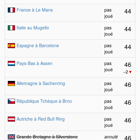
44
France à Le Mans
pas
joué
44
Italie au Mugello
pas
joué
44
Espagne à Barcelone
pas
joué
46
Pays-Bas à Assen
pas
joué
−2
▼
46
Allemagne à Sachenring
pas
joué
46
République Tchèque à Brno
pas
joué
46
Autriche à Red Bull Ring
pas
joué
46
Grande Bretagne à Silverstone
annulé