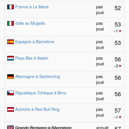
52
France à Le Mans
pas
joué
53
Italie au Mugello
pas
joué
−1
▼
53
Espagne à Barcelone
pas
joué
56
Pays-Bas à Assen
pas
joué
−3
▼
56
Allemagne à Sachenring
pas
joué
56
République Tchèque à Brno
pas
joué
57
Autriche à Red Bull Ring
pas
joué
−1
▼
57
Grande Bretagne à Silverstone
annulé