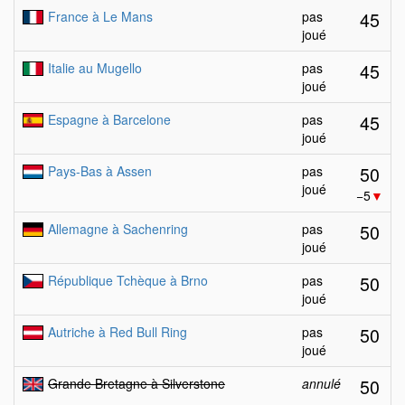
45
France à Le Mans
pas
joué
45
Italie au Mugello
pas
joué
45
Espagne à Barcelone
pas
joué
50
Pays-Bas à Assen
pas
joué
−5
▼
50
Allemagne à Sachenring
pas
joué
50
République Tchèque à Brno
pas
joué
50
Autriche à Red Bull Ring
pas
joué
50
Grande Bretagne à Silverstone
annulé