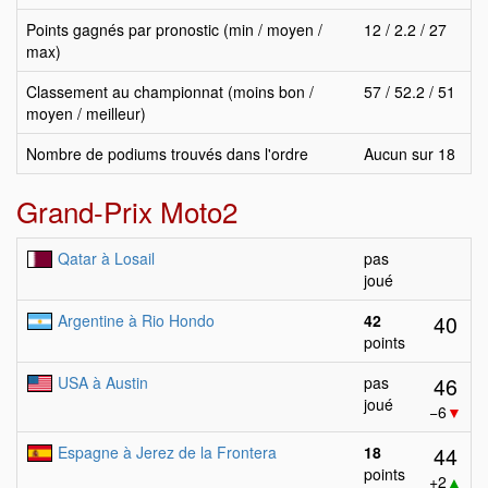
Points gagnés par pronostic (min / moyen /
12 / 2.2 / 27
max)
Classement au championnat (moins bon /
57 / 52.2 / 51
moyen / meilleur)
Nombre de podiums trouvés dans l'ordre
Aucun sur 18
Grand-Prix Moto2
Qatar à Losail
pas
joué
40
Argentine à Rio Hondo
42
points
46
USA à Austin
pas
joué
−6
▼
44
Espagne à Jerez de la Frontera
18
points
+2
▲