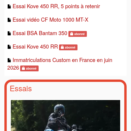
Essai Kove 450 RR, 5 points à retenir
Essai vidéo CF Moto 1000 MT-X
Essai BSA Bantam 350
abonné
Essai Kove 450 RR
abonné
Immatriculations Custom en France en juin
2026
abonné
Essais