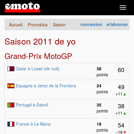
Togg
navig
connexion
m'abonner
Accueil
Pronostics
Saison
Saison 2011 de yo
Grand-Prix MotoGP
60
Qatar à Losail (de nuit)
38
points
49
Espagne à Jerez de la Frontera
24
points
+11
▲
38
Portugal à Estoril
35
points
+11
▲
54
France à Le Mans
18
points
−16
▼