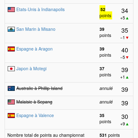
34
Etats-Unis à Indianapolis
52
points
+5
▲
35
San Marin à Misano
39
points
−1
▼
40
Espagne à Aragon
39
points
−5
▼
39
Japon à Motegi
37
points
+1
▲
39
Australie à Phillip Island
annulé
39
Malaisie à Sepang
annulé
30
Espagne à Valence
35
points
+9
▲
Nombre total de points au championnat
531
points