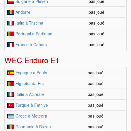
Bulgarie à Pleven
pas joué
Andorre
pas joué
Italie à Triscina
pas joué
Portugal à Portimao
pas joué
France à Cahors
pas joué
WEC Enduro E1
Espagne à Ponts
pas joué
Figueira da Foz
pas joué
Italie à Acireale
pas joué
Turquie à Fethiye
pas joué
Grèce à Meteora
pas joué
Roumanie à Buzau
pas joué