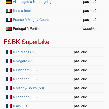
Allemagne à Nurburgring
pas joué
Italie à Imola
pas joué
France à Magny-Cours
pas joué
Portugal à Portimao
annulé
FSBK Superbike
à Le Mans (72)
pas joué
à Nogaro (32)
pas joué
au Vigeant (86)
pas joué
à Lédenon (30)
pas joué
à Magny-Cours (58)
pas joué
à Lédenon (30)
pas joué
à Albi (81)
pas joué