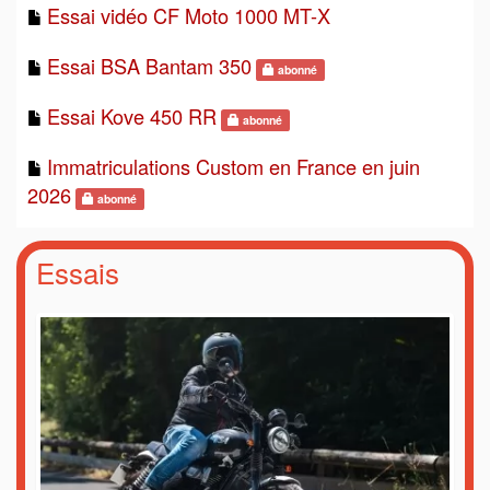
Essai vidéo CF Moto 1000 MT-X
Essai BSA Bantam 350
abonné
Essai Kove 450 RR
abonné
Immatriculations Custom en France en juin
2026
abonné
Essais