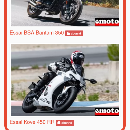
Essai BSA Bantam 350
abonné
Essai Kove 450 RR
abonné