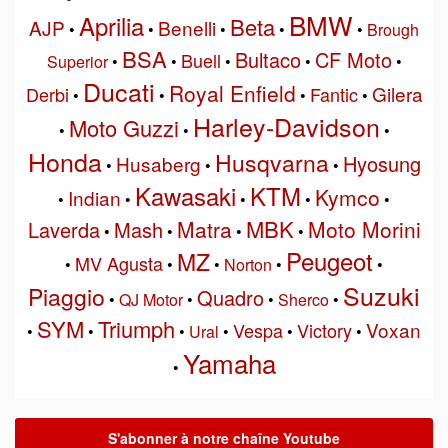
BMW
Aprilia
Beta
AJP
Benelli
•
•
•
•
•
Brough
BSA
Bultaco
CF Moto
Buell
Superior
•
•
•
•
•
Ducati
Royal Enfield
Gilera
Derbi
Fantic
•
•
•
•
Harley-Davidson
Moto Guzzi
•
•
•
Honda
Husqvarna
Hyosung
Husaberg
•
•
•
Kawasaki
KTM
Kymco
Indian
•
•
•
•
•
MBK
Matra
Moto Morini
Laverda
Mash
•
•
•
•
Peugeot
MZ
MV Agusta
•
•
•
Norton
•
•
Suzuki
Piaggio
Quadro
•
QJ Motor
•
•
Sherco
•
SYM
Triumph
Voxan
Vespa
Victory
•
•
•
Ural
•
•
•
Yamaha
•