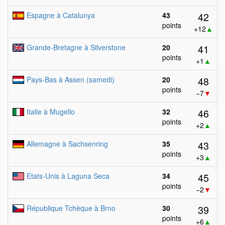
42
Espagne à Catalunya
43
points
+12
▲
41
Grande-Bretagne à Silverstone
20
points
+1
▲
48
Pays-Bas à Assen (samedi)
20
points
−7
▼
46
Italie à Mugello
32
points
+2
▲
43
Allemagne à Sachsenring
35
points
+3
▲
45
Etats-Unis à Laguna Seca
34
points
−2
▼
39
République Tchèque à Brno
30
points
+6
▲