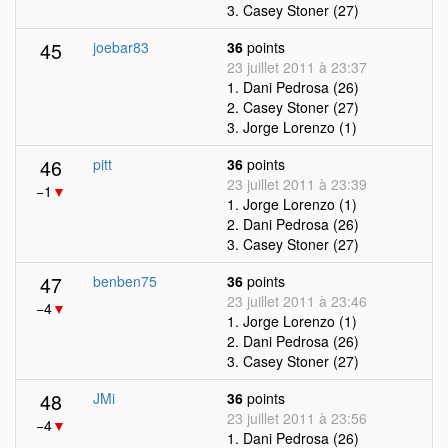
3. Casey Stoner (27)
45
joebar83
36
points
23 juillet 2011 à 23:37
1. Dani Pedrosa (26)
2. Casey Stoner (27)
3. Jorge Lorenzo (1)
46
pitt
36
points
23 juillet 2011 à 23:39
−1
▼
1. Jorge Lorenzo (1)
2. Dani Pedrosa (26)
3. Casey Stoner (27)
47
benben75
36
points
23 juillet 2011 à 23:46
−4
▼
1. Jorge Lorenzo (1)
2. Dani Pedrosa (26)
3. Casey Stoner (27)
48
JMi
36
points
23 juillet 2011 à 23:56
−4
▼
1. Dani Pedrosa (26)