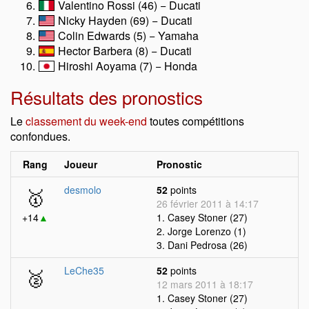
Valentino Rossi (46) − Ducati
Nicky Hayden (69) − Ducati
Colin Edwards (5) − Yamaha
Hector Barbera (8) − Ducati
Hiroshi Aoyama (7) − Honda
Résultats des pronostics
Le
classement du week-end
toutes compétitions
confondues.
Rang
Joueur
Pronostic
🥇
desmolo
52
points
26 février 2011 à 14:17
+14
▲
1. Casey Stoner (27)
2. Jorge Lorenzo (1)
3. Dani Pedrosa (26)
🥈
LeChe35
52
points
12 mars 2011 à 18:17
1. Casey Stoner (27)