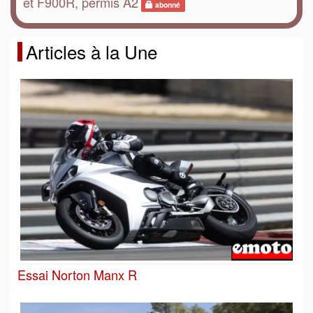
et F900R, permis A2
abonné
Articles à la Une
Essai Norton Manx R