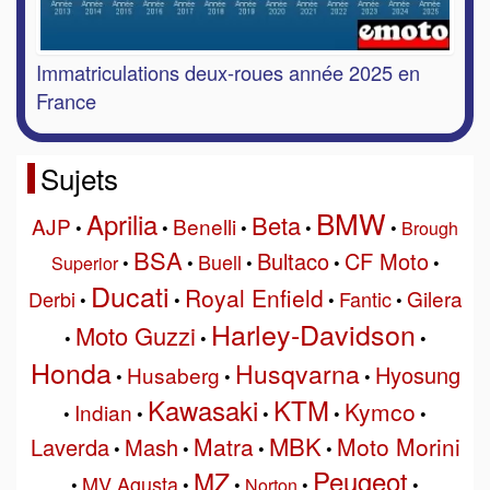
Immatriculations deux-roues année 2025 en
France
Sujets
BMW
Aprilia
Beta
AJP
Benelli
•
•
•
•
•
Brough
BSA
Bultaco
CF Moto
Buell
Superior
•
•
•
•
•
Ducati
Royal Enfield
Gilera
Derbi
Fantic
•
•
•
•
Harley-Davidson
Moto Guzzi
•
•
•
Honda
Husqvarna
Hyosung
Husaberg
•
•
•
Kawasaki
KTM
Kymco
Indian
•
•
•
•
•
MBK
Matra
Moto Morini
Laverda
Mash
•
•
•
•
Peugeot
MZ
MV Agusta
•
•
•
Norton
•
•