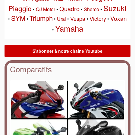
Suzuki
Piaggio
Quadro
•
QJ Motor
•
•
Sherco
•
SYM
Triumph
Voxan
Vespa
Victory
•
•
•
Ural
•
•
•
Yamaha
•
Comparatifs