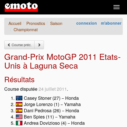
Togg
navig
connexion
m'abonner
Accueil
Pronostics
Saison
Championnat
Course préc.
Grand-Prix MotoGP 2011 Etats-
Unis à Laguna Seca
Résultats
Course disputée
24 juillet 2011
.
Casey Stoner (27) − Honda
Jorge Lorenzo (1) − Yamaha
Dani Pedrosa (26) − Honda
Ben Spies (11) − Yamaha
Andrea Dovizioso (4) − Honda