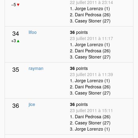
22 juillet 2011 à 23:14
−5
▼
1. Jorge Lorenzo (1)
2. Dani Pedrosa (26)
3. Casey Stoner (27)
34
lifoo
36
points
23 juillet 2011 à 11:17
+3
▲
1. Jorge Lorenzo (1)
2. Dani Pedrosa (26)
3. Casey Stoner (27)
35
rayman
36
points
23 juillet 2011 à 11:39
1. Jorge Lorenzo (1)
2. Dani Pedrosa (26)
3. Casey Stoner (27)
36
jice
36
points
23 juillet 2011 à 15:11
1. Dani Pedrosa (26)
2. Casey Stoner (27)
3. Jorge Lorenzo (1)