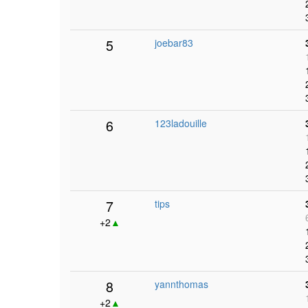
5
joebar83
6
123ladouille
7
tips
+2
▲
8
yannthomas
+2
▲