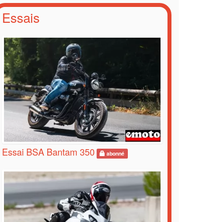
Essais
Essai BSA Bantam 350
abonné