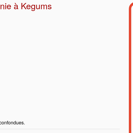
onie à Kegums
 confondues.