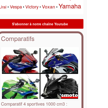
Yamaha
Voxan
Vespa
Victory
Ural
•
•
•
•
Comparatifs
Comparatif 4 sportives 1000 cm3 :