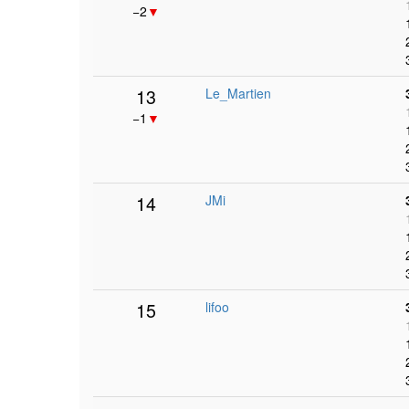
−2
▼
13
Le_Martien
−1
▼
14
JMi
15
lifoo