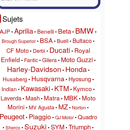
Sujets
BMW
Aprilia
Beta
AJP
Benelli
•
•
•
•
•
BSA
Bultaco
Buell
Brough Superior
•
•
•
•
Ducati
Royal
CF Moto
Derbi
•
•
•
Moto Guzzi
Enfield
Gilera
Fantic
•
•
•
•
Harley-Davidson
Honda
•
•
Husqvarna
Hyosung
Husaberg
•
•
•
Kawasaki
KTM
Kymco
Indian
•
•
•
•
MBK
Matra
Moto
Laverda
Mash
•
•
•
•
MZ
Morini
MV Agusta
•
•
•
Norton
•
Peugeot
Piaggio
Quadro
•
•
QJ Motor
•
Suzuki
SYM
Triumph
•
Sherco
•
•
•
•