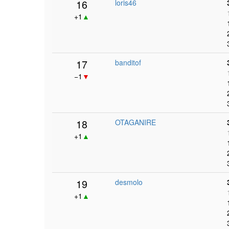
16
loris46
+1
▲
17
banditof
−1
▼
18
OTAGANIRE
+1
▲
19
desmolo
+1
▲