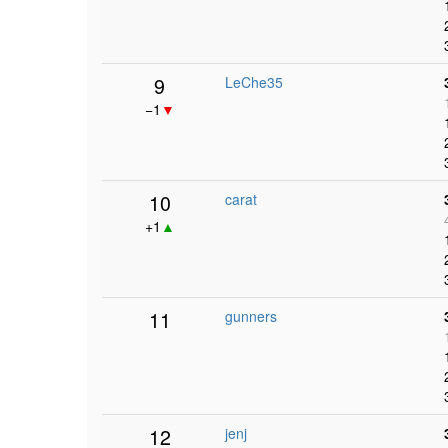
9
LeChe35
−1
▼
10
carat
+1
▲
11
gunners
12
jenj