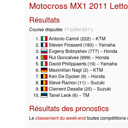
Motocross MX1 2011 Lett
Résultats
Course disputée
17 juillet 2011
.
Antonio Cairoli (222) − KTM
Steven Frossard (183) − Yamaha
Evgeny Bobryshev (777) − Honda
Rui Goncalves (999) − Honda
David Philippaerts (19) − Yamaha
Maximilian Nagl (2) − KTM
Ken De Dycker (9) − Honda
Steve Ramon (11) − Suzuki
Clement Desalle (25) − Suzuki
Tanel Leok (6) − TM
Résultats des pronostics
Le
classement du week-end
toutes compétitions