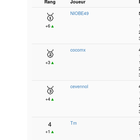
Rang
Joueur
🥇
NIOBE49
+6
▲
🥈
cocomx
+3
▲
🥉
cevennol
+4
▲
4
Tm
+1
▲