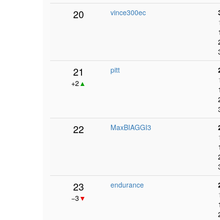
20
vince300ec
21
pitt
+2
▲
22
MaxBIAGGI3
23
endurance
−3
▼