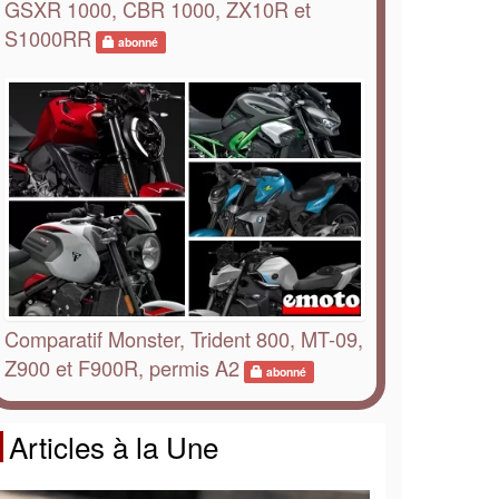
GSXR 1000, CBR 1000, ZX10R et
S1000RR
abonné
Comparatif Monster, Trident 800, MT-09,
Z900 et F900R, permis A2
abonné
Articles à la Une