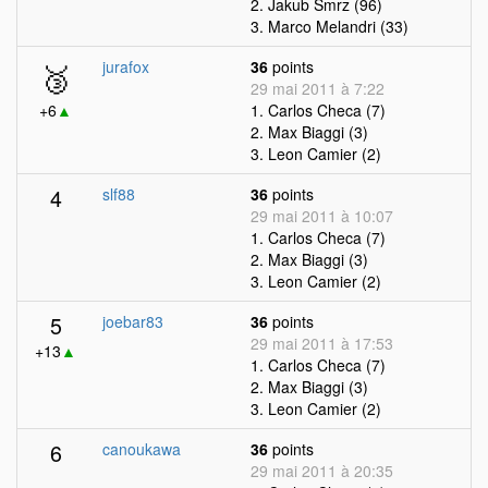
2. Jakub Smrz (96)
3. Marco Melandri (33)
🥉
jurafox
36
points
29 mai 2011 à 7:22
+6
▲
1. Carlos Checa (7)
2. Max Biaggi (3)
3. Leon Camier (2)
4
slf88
36
points
29 mai 2011 à 10:07
1. Carlos Checa (7)
2. Max Biaggi (3)
3. Leon Camier (2)
5
joebar83
36
points
29 mai 2011 à 17:53
+13
▲
1. Carlos Checa (7)
2. Max Biaggi (3)
3. Leon Camier (2)
6
canoukawa
36
points
29 mai 2011 à 20:35