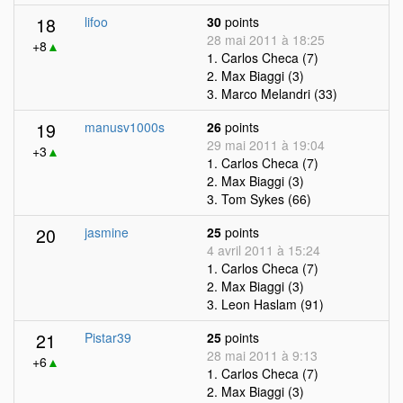
18
lifoo
30
points
28 mai 2011 à 18:25
+8
▲
1. Carlos Checa (7)
2. Max Biaggi (3)
3. Marco Melandri (33)
19
manusv1000s
26
points
29 mai 2011 à 19:04
+3
▲
1. Carlos Checa (7)
2. Max Biaggi (3)
3. Tom Sykes (66)
20
jasmine
25
points
4 avril 2011 à 15:24
1. Carlos Checa (7)
2. Max Biaggi (3)
3. Leon Haslam (91)
21
Pistar39
25
points
28 mai 2011 à 9:13
+6
▲
1. Carlos Checa (7)
2. Max Biaggi (3)