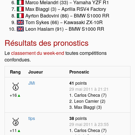
Marco Melandri (33) − Yamaha YZF R1
Max Biaggi (3) − Aprilia RSV4 Factory
Ayrton Badovini (86) − BMW S1000 RR
Tom Sykes (66) − Kawasaki ZX-10R
Leon Haslam (91) − BMW S1000 RR
Résultats des pronostics
Le
classement du week-end
toutes compétitions
confondues.
Rang
Joueur
Pronostic
🥇
JMi
41
points
29 mai 2011 à 21:21
+16
▲
1. Carlos Checa (7)
2. Leon Camier (2)
3. Max Biaggi (3)
🥈
tips
38
points
29 mai 2011 à 23:55
+11
▲
1. Carlos Checa (7)