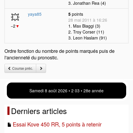
3. Jonathan Rea (4)
💥
yaya85
5
points
28 mai 2011 à 16:26
−2
▼
1. Max Biaggi (3)
2. Troy Corser (11)
3. Leon Haslam (91)
Ordre fonction du nombre de points marqués puis de
l'ancienneté du pronostic.
Course préc.
Samedi 8 août 2026 • 2:03 • 28e année
Derniers articles
Essai Kove 450 RR, 5 points à retenir