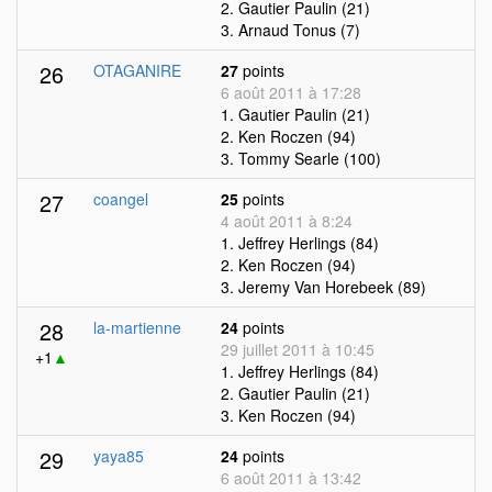
2. Gautier Paulin (21)
3. Arnaud Tonus (7)
26
OTAGANIRE
27
points
6 août 2011 à 17:28
1. Gautier Paulin (21)
2. Ken Roczen (94)
3. Tommy Searle (100)
27
coangel
25
points
4 août 2011 à 8:24
1. Jeffrey Herlings (84)
2. Ken Roczen (94)
3. Jeremy Van Horebeek (89)
28
la-martienne
24
points
29 juillet 2011 à 10:45
+1
▲
1. Jeffrey Herlings (84)
2. Gautier Paulin (21)
3. Ken Roczen (94)
29
yaya85
24
points
6 août 2011 à 13:42