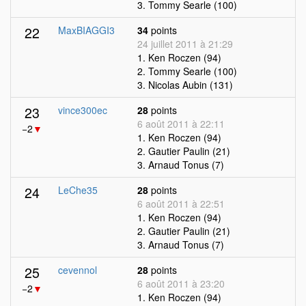
3. Tommy Searle (100)
22
MaxBIAGGI3
34
points
24 juillet 2011 à 21:29
1. Ken Roczen (94)
2. Tommy Searle (100)
3. Nicolas Aubin (131)
23
vince300ec
28
points
6 août 2011 à 22:11
−2
▼
1. Ken Roczen (94)
2. Gautier Paulin (21)
3. Arnaud Tonus (7)
24
LeChe35
28
points
6 août 2011 à 22:51
1. Ken Roczen (94)
2. Gautier Paulin (21)
3. Arnaud Tonus (7)
25
cevennol
28
points
6 août 2011 à 23:20
−2
▼
1. Ken Roczen (94)