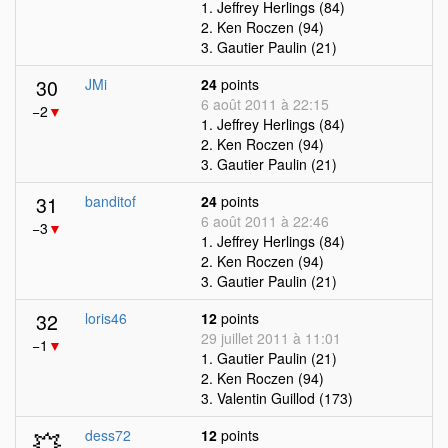
1. Jeffrey Herlings (84)
2. Ken Roczen (94)
3. Gautier Paulin (21)
30
JMi
24
points
6 août 2011 à 22:15
−2
▼
1. Jeffrey Herlings (84)
2. Ken Roczen (94)
3. Gautier Paulin (21)
31
banditof
24
points
6 août 2011 à 22:46
−3
▼
1. Jeffrey Herlings (84)
2. Ken Roczen (94)
3. Gautier Paulin (21)
32
loris46
12
points
29 juillet 2011 à 11:01
−1
▼
1. Gautier Paulin (21)
2. Ken Roczen (94)
3. Valentin Guillod (173)
💥
dess72
12
points