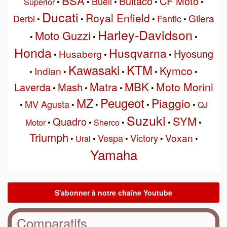
BSA
Bultaco
CF Moto
Buell
Superior
•
•
•
•
•
Ducati
Royal Enfield
Gilera
Derbi
Fantic
•
•
•
•
Harley-Davidson
Moto Guzzi
•
•
•
Honda
Husqvarna
Hyosung
Husaberg
•
•
•
Kawasaki
KTM
Kymco
Indian
•
•
•
•
•
MBK
Matra
Moto Morini
Laverda
Mash
•
•
•
•
Peugeot
MZ
Piaggio
MV Agusta
•
•
•
•
•
QJ
Suzuki
SYM
Quadro
Motor
•
•
Sherco
•
•
•
Triumph
Voxan
Vespa
Victory
•
Ural
•
•
•
•
Yamaha
Comparatifs