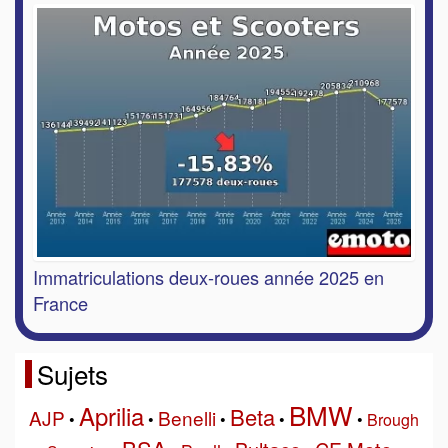
Immatriculations deux-roues année 2025 en
France
Sujets
BMW
Aprilia
Beta
AJP
Benelli
•
•
•
•
•
Brough