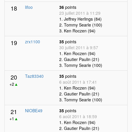
18
lifoo
36
points
23 juillet 2011 à 11:29
1. Jeffrey Herlings (84)
2. Tommy Searle (100)
3. Ken Roczen (94)
19
zrx1100
35
points
30 juillet 2011 à 9:57
1. Ken Roczen (94)
2. Gautier Paulin (21)
3. Tommy Searle (100)
20
Taz83340
35
points
6 août 2011 à 17:41
+2
▲
1. Ken Roczen (94)
2. Gautier Paulin (21)
3. Tommy Searle (100)
21
NIOBE49
35
points
6 août 2011 à 18:59
+1
▲
1. Ken Roczen (94)
2. Gautier Paulin (21)