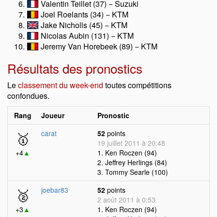
Valentin Teillet (37) − Suzuki
Joel Roelants (34) − KTM
Jake Nicholls (45) − KTM
Nicolas Aubin (131) − KTM
Jeremy Van Horebeek (89) − KTM
Résultats des pronostics
Le
classement du week-end
toutes compétitions
confondues.
Rang
Joueur
Pronostic
🥇
carat
52
points
19 juillet 2011 à 20:48
+4
▲
1. Ken Roczen (94)
2. Jeffrey Herlings (84)
3. Tommy Searle (100)
🥈
joebar83
52
points
2 août 2011 à 0:53
+3
▲
1. Ken Roczen (94)