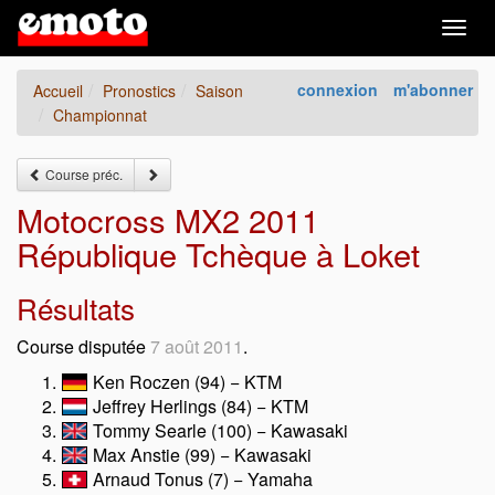
Togg
navig
connexion
m'abonner
Accueil
Pronostics
Saison
Championnat
Course préc.
Motocross MX2 2011
République Tchèque à Loket
Résultats
Course disputée
7 août 2011
.
Ken Roczen (94) − KTM
Jeffrey Herlings (84) − KTM
Tommy Searle (100) − Kawasaki
Max Anstie (99) − Kawasaki
Arnaud Tonus (7) − Yamaha