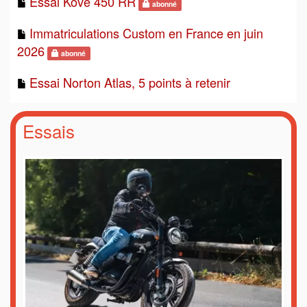
Essai Kove 450 RR
abonné
Immatriculations Custom en France en juin
2026
abonné
Essai Norton Atlas, 5 points à retenir
Essais