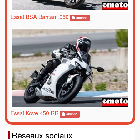
Essai BSA Bantam 350
abonné
Essai Kove 450 RR
abonné
Réseaux sociaux