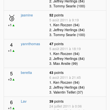
2. Jeffrey Herlings (84)
3. Tommy Searle (100)
🥉
jasmine
52
points
5 août 2011 à 9:19
+1
▲
1. Ken Roczen (94)
2. Jeffrey Herlings (84)
3. Tommy Searle (100)
4
yannthomas
47
points
5 août 2011 à 18:19
+1
▲
1. Ken Roczen (94)
2. Jeffrey Herlings (84)
3. Max Anstie (99)
5
beretta
43
points
6 août 2011 à 21:45
+3
▲
1. Ken Roczen (94)
2. Jeffrey Herlings (84)
3. Valentin Teillet (37)
6
Lav
39
points
24 juillet 2011 à 0:06
+1
▲