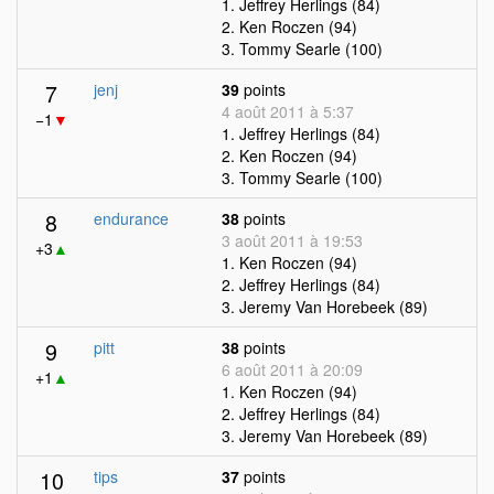
1. Jeffrey Herlings (84)
2. Ken Roczen (94)
3. Tommy Searle (100)
7
jenj
39
points
4 août 2011 à 5:37
−1
▼
1. Jeffrey Herlings (84)
2. Ken Roczen (94)
3. Tommy Searle (100)
8
endurance
38
points
3 août 2011 à 19:53
+3
▲
1. Ken Roczen (94)
2. Jeffrey Herlings (84)
3. Jeremy Van Horebeek (89)
9
pitt
38
points
6 août 2011 à 20:09
+1
▲
1. Ken Roczen (94)
2. Jeffrey Herlings (84)
3. Jeremy Van Horebeek (89)
10
tips
37
points