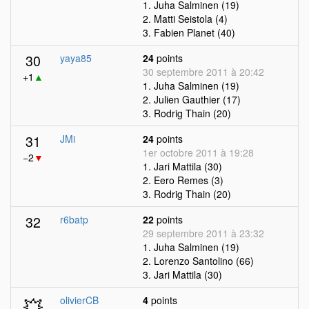
1. Juha Salminen (19)
2. Matti Seistola (4)
3. Fabien Planet (40)
30
yaya85
24
points
30 septembre 2011 à 20:42
+1
▲
1. Juha Salminen (19)
2. Julien Gauthier (17)
3. Rodrig Thain (20)
31
JMi
24
points
1er octobre 2011 à 19:28
−2
▼
1. Jari Mattila (30)
2. Eero Remes (3)
3. Rodrig Thain (20)
32
r6batp
22
points
29 septembre 2011 à 23:32
1. Juha Salminen (19)
2. Lorenzo Santolino (66)
3. Jari Mattila (30)
💥
olivierCB
4
points