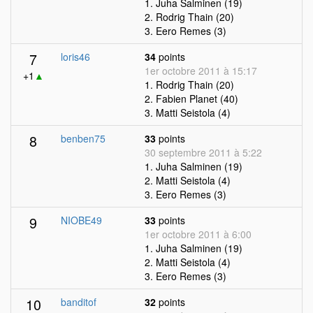
1. Juha Salminen (19)
2. Rodrig Thain (20)
3. Eero Remes (3)
7
loris46
34
points
1er octobre 2011 à 15:17
+1
▲
1. Rodrig Thain (20)
2. Fabien Planet (40)
3. Matti Seistola (4)
8
benben75
33
points
30 septembre 2011 à 5:22
1. Juha Salminen (19)
2. Matti Seistola (4)
3. Eero Remes (3)
9
NIOBE49
33
points
1er octobre 2011 à 6:00
1. Juha Salminen (19)
2. Matti Seistola (4)
3. Eero Remes (3)
10
banditof
32
points