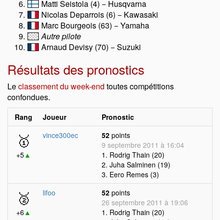
Matti Seistola (4) − Husqvarna
Nicolas Deparrois (6) − Kawasaki
Marc Bourgeois (63) − Yamaha
Autre pilote
Arnaud Devisy (70) − Suzuki
Résultats des pronostics
Le
classement du week-end
toutes compétitions
confondues.
Rang
Joueur
Pronostic
🥇
vince300ec
52
points
9 septembre 2011 à 16:04
+5
▲
1. Rodrig Thain (20)
2. Juha Salminen (19)
3. Eero Remes (3)
🥈
lifoo
52
points
26 septembre 2011 à 19:06
+6
▲
1. Rodrig Thain (20)