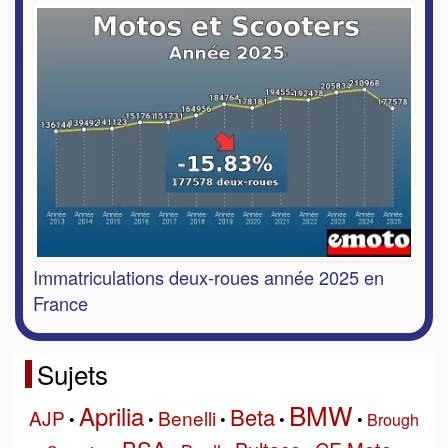
Immatriculations deux-roues année 2025 en
France
Sujets
BMW
Aprilia
Beta
AJP
Benelli
•
•
•
•
•
Brough