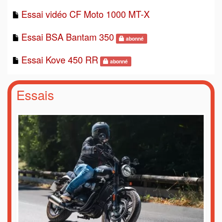
Essai vidéo CF Moto 1000 MT-X
Essai BSA Bantam 350
abonné
Essai Kove 450 RR
abonné
Essais