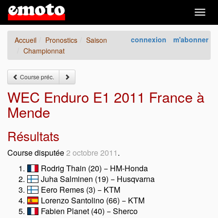
Togg
navig
connexion
m'abonner
Accueil
Pronostics
Saison
Championnat
Course préc.
WEC Enduro E1 2011 France à
Mende
Résultats
Course disputée
2 octobre 2011
.
Rodrig Thain (20) − HM-Honda
Juha Salminen (19) − Husqvarna
Eero Remes (3) − KTM
Lorenzo Santolino (66) − KTM
Fabien Planet (40) − Sherco