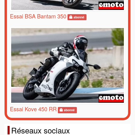
Essai BSA Bantam 350
abonné
Essai Kove 450 RR
abonné
Réseaux sociaux