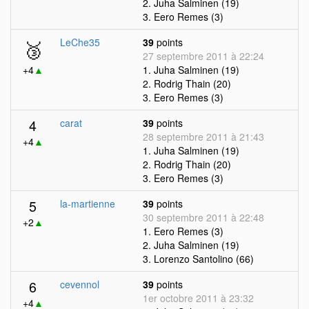
2. Juha Salminen (19)
3. Eero Remes (3)
🥉
LeChe35
39
points
27 septembre 2011 à 22:24
+4
▲
1. Juha Salminen (19)
2. Rodrig Thain (20)
3. Eero Remes (3)
4
carat
39
points
28 septembre 2011 à 21:43
+4
▲
1. Juha Salminen (19)
2. Rodrig Thain (20)
3. Eero Remes (3)
5
la-martienne
39
points
30 septembre 2011 à 22:48
+2
▲
1. Eero Remes (3)
2. Juha Salminen (19)
3. Lorenzo Santolino (66)
6
cevennol
39
points
1er octobre 2011 à 23:32
+4
▲