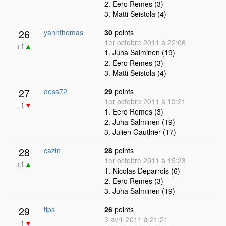
2. Eero Remes (3)
3. Matti Seistola (4)
26
yannthomas
30
points
1er octobre 2011 à 22:06
+1
▲
1. Juha Salminen (19)
2. Eero Remes (3)
3. Matti Seistola (4)
27
dess72
29
points
1er octobre 2011 à 19:21
−1
▼
1. Eero Remes (3)
2. Juha Salminen (19)
3. Julien Gauthier (17)
28
cazin
28
points
1er octobre 2011 à 15:23
+1
▲
1. Nicolas Deparrois (6)
2. Eero Remes (3)
3. Juha Salminen (19)
29
tips
26
points
3 avril 2011 à 21:21
−1
▼