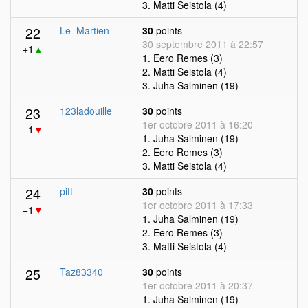
3. Matti Seistola (4)
22
Le_Martien
30
points
30 septembre 2011 à 22:57
+1
▲
1. Eero Remes (3)
2. Matti Seistola (4)
3. Juha Salminen (19)
23
123ladouille
30
points
1er octobre 2011 à 16:20
−1
▼
1. Juha Salminen (19)
2. Eero Remes (3)
3. Matti Seistola (4)
24
pitt
30
points
1er octobre 2011 à 17:33
−1
▼
1. Juha Salminen (19)
2. Eero Remes (3)
3. Matti Seistola (4)
25
Taz83340
30
points
1er octobre 2011 à 20:37
1. Juha Salminen (19)