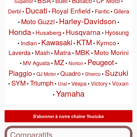
BSA
Bultaco
CF Moto
Buell
Superior
•
•
•
•
•
Ducati
Royal Enfield
Gilera
Derbi
Fantic
•
•
•
•
Harley-Davidson
Moto Guzzi
•
•
•
Honda
Husqvarna
Hyosung
Husaberg
•
•
•
Kawasaki
KTM
Kymco
Indian
•
•
•
•
•
MBK
Matra
Moto Morini
Laverda
Mash
•
•
•
•
Peugeot
MZ
MV Agusta
•
•
•
Norton
•
•
Suzuki
Piaggio
Quadro
•
QJ Motor
•
•
Sherco
•
SYM
Triumph
Voxan
Vespa
Victory
•
•
•
Ural
•
•
•
Yamaha
•
Comparatifs