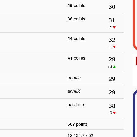
30
45
points
31
36
points
−1
▼
32
44
points
−1
▼
29
41
points
+3
▲
29
annulé
29
annulé
38
pas joué
−9
▼
507
points
12 / 31.7 / 52