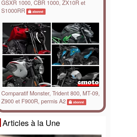
GSXR 1000, CBR 1000, ZX10R et
S1000RR
abonné
Comparatif Monster, Trident 800, MT-09,
Z900 et F900R, permis A2
abonné
Articles à la Une