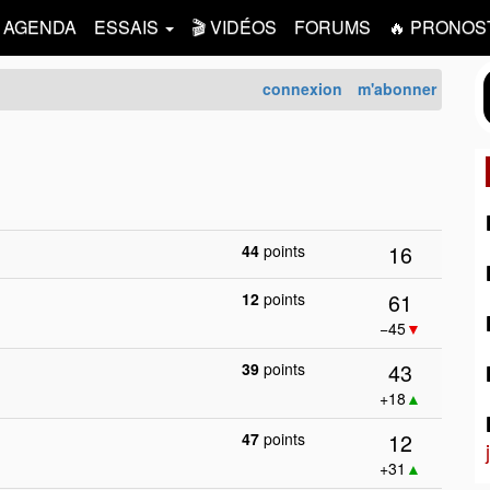
AGENDA
ESSAIS
🎬 VIDÉOS
FORUMS
🔥 PRONOS
connexion
m'abonner
16
44
points
61
12
points
−45
▼
43
39
points
+18
▲
12
47
points
+31
▲