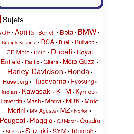
Sujets
BMW
Aprilia
Beta
AJP
Benelli
•
•
•
•
•
BSA
Bultaco
Buell
Brough Superior
•
•
•
•
Ducati
Royal
CF Moto
Derbi
•
•
•
Moto Guzzi
Enfield
Gilera
Fantic
•
•
•
•
Harley-Davidson
Honda
•
•
Husqvarna
Hyosung
Husaberg
•
•
•
Kawasaki
KTM
Kymco
Indian
•
•
•
•
MBK
Matra
Moto
Laverda
Mash
•
•
•
•
MZ
Morini
MV Agusta
•
•
•
Norton
•
Peugeot
Piaggio
Quadro
•
•
QJ Motor
•
Suzuki
SYM
Triumph
•
Sherco
•
•
•
•