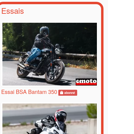
Essais
Essai BSA Bantam 350
abonné