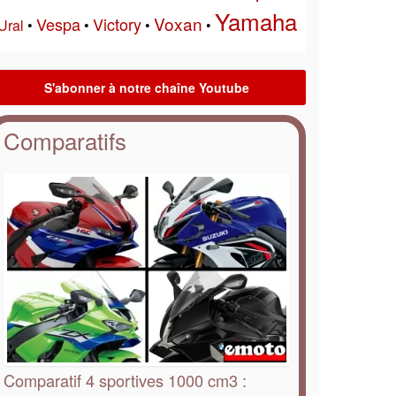
Yamaha
Voxan
Vespa
Victory
Ural
•
•
•
•
Comparatifs
Comparatif 4 sportives 1000 cm3 :