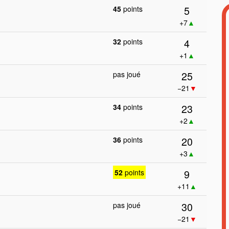
5
45
points
+7
▲
4
32
points
+1
▲
25
pas joué
−21
▼
23
34
points
+2
▲
20
36
points
+3
▲
9
52
points
+11
▲
30
pas joué
−21
▼