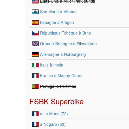
Etats-Unis à Miller Park (lundi)
San Marin à Misano
Espagne à Aragon
République Tchèque à Brno
Grande-Bretagne à Silverstone
Allemagne à Nurburgring
Italie à Imola
France à Magny-Cours
Portugal à Portimao
FSBK Superbike
à Le Mans (72)
à Nogaro (32)