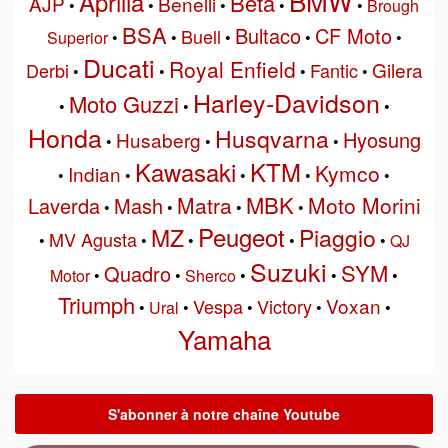
BMW
Aprilia
Beta
AJP
Benelli
•
•
•
•
•
Brough
BSA
Bultaco
CF Moto
Buell
Superior
•
•
•
•
•
Ducati
Royal Enfield
Gilera
Derbi
Fantic
•
•
•
•
Harley-Davidson
Moto Guzzi
•
•
•
Honda
Husqvarna
Hyosung
Husaberg
•
•
•
Kawasaki
KTM
Kymco
Indian
•
•
•
•
•
MBK
Matra
Moto Morini
Laverda
Mash
•
•
•
•
Peugeot
MZ
Piaggio
MV Agusta
•
•
•
•
•
QJ
Suzuki
SYM
Quadro
Motor
•
•
Sherco
•
•
•
Triumph
Voxan
Vespa
Victory
•
Ural
•
•
•
•
Yamaha