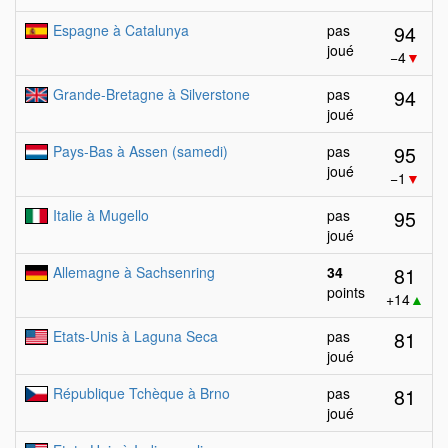
94
Espagne à Catalunya
pas
joué
−4
▼
94
Grande-Bretagne à Silverstone
pas
joué
95
Pays-Bas à Assen (samedi)
pas
joué
−1
▼
95
Italie à Mugello
pas
joué
81
Allemagne à Sachsenring
34
points
+14
▲
81
Etats-Unis à Laguna Seca
pas
joué
81
République Tchèque à Brno
pas
joué