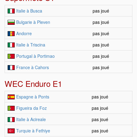
Italie à Busca
pas joué
Bulgarie à Pleven
pas joué
Andorre
pas joué
Italie à Triscina
pas joué
Portugal à Portimao
pas joué
France à Cahors
pas joué
WEC Enduro E1
Espagne à Ponts
pas joué
Figueira da Foz
pas joué
Italie à Acireale
pas joué
Turquie à Fethiye
pas joué