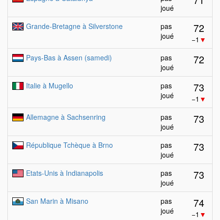
joué
72
Grande-Bretagne à Silverstone
pas
joué
−1
▼
72
Pays-Bas à Assen (samedi)
pas
joué
73
Italie à Mugello
pas
joué
−1
▼
73
Allemagne à Sachsenring
pas
joué
73
République Tchèque à Brno
pas
joué
73
Etats-Unis à Indianapolis
pas
joué
74
San Marin à Misano
pas
joué
−1
▼