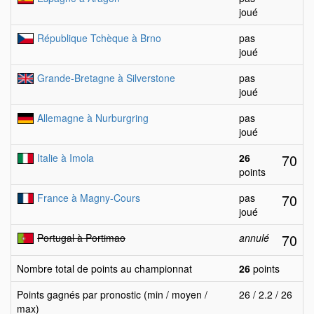
joué
République Tchèque à Brno
pas
joué
Grande-Bretagne à Silverstone
pas
joué
Allemagne à Nurburgring
pas
joué
70
Italie à Imola
26
points
70
France à Magny-Cours
pas
joué
70
Portugal à Portimao
annulé
Nombre total de points au championnat
26
points
Points gagnés par pronostic (min / moyen /
26 / 2.2 / 26
max)