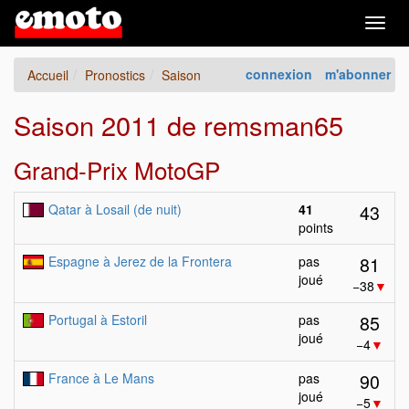
Togg
navig
connexion
m'abonner
Accueil
Pronostics
Saison
Saison 2011 de remsman65
Grand-Prix MotoGP
43
Qatar à Losail (de nuit)
41
points
81
Espagne à Jerez de la Frontera
pas
joué
−38
▼
85
Portugal à Estoril
pas
joué
−4
▼
90
France à Le Mans
pas
joué
−5
▼