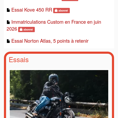
Essai Kove 450 RR
abonné
Immatriculations Custom en France en juin
2026
abonné
Essai Norton Atlas, 5 points à retenir
Essais