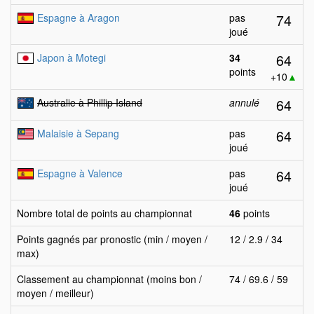
74
Espagne à Aragon
pas
joué
64
Japon à Motegi
34
points
+10
▲
64
Australie à Phillip Island
annulé
64
Malaisie à Sepang
pas
joué
64
Espagne à Valence
pas
joué
Nombre total de points au championnat
46
points
Points gagnés par pronostic (min / moyen /
12 / 2.9 / 34
max)
Classement au championnat (moins bon /
74 / 69.6 / 59
moyen / meilleur)