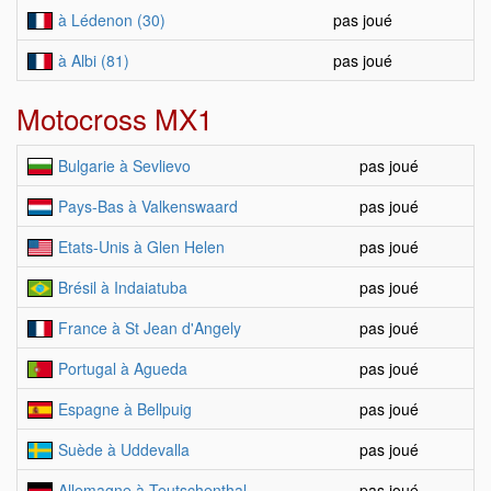
à Lédenon (30)
pas joué
à Albi (81)
pas joué
Motocross MX1
Bulgarie à Sevlievo
pas joué
Pays-Bas à Valkenswaard
pas joué
Etats-Unis à Glen Helen
pas joué
Brésil à Indaiatuba
pas joué
France à St Jean d'Angely
pas joué
Portugal à Agueda
pas joué
Espagne à Bellpuig
pas joué
Suède à Uddevalla
pas joué
Allemagne à Teutschenthal
pas joué