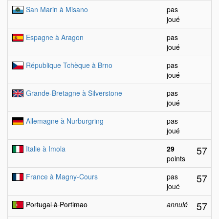
San Marin à Misano
pas
joué
Espagne à Aragon
pas
joué
République Tchèque à Brno
pas
joué
Grande-Bretagne à Silverstone
pas
joué
Allemagne à Nurburgring
pas
joué
57
Italie à Imola
29
points
57
France à Magny-Cours
pas
joué
57
Portugal à Portimao
annulé