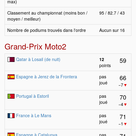
max)
Classement au championnat (moins bon /
95 / 82.7 / 43
moyen / meilleur)
Nombre de podiums trouvés dans l'ordre
Aucun sur 16
Grand-Prix Moto2
59
Qatar à Losail (de nuit)
12
points
66
Espagne à Jerez de la Frontera
pas
joué
−7
▼
70
Portugal à Estoril
pas
joué
−4
▼
71
France à Le Mans
pas
joué
−1
▼
71
Espagne à Catalunya
pas