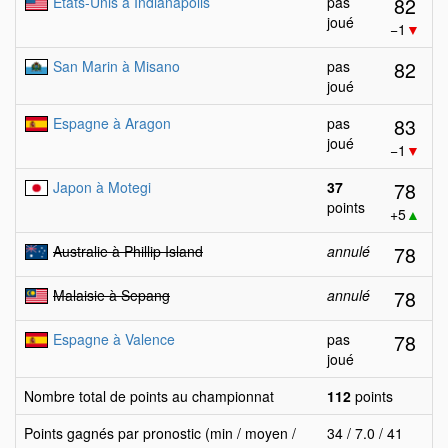
82
Etats-Unis à Indianapolis
pas
joué
−1
▼
82
San Marin à Misano
pas
joué
83
Espagne à Aragon
pas
joué
−1
▼
78
Japon à Motegi
37
points
+5
▲
78
Australie à Phillip Island
annulé
78
Malaisie à Sepang
annulé
78
Espagne à Valence
pas
joué
Nombre total de points au championnat
112
points
Points gagnés par pronostic (min / moyen /
34 / 7.0 / 41