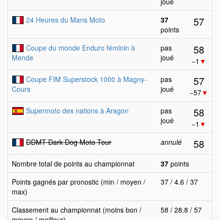
joué
57
24 Heures du Mans Moto
37
points
58
Coupe du monde Enduro féminin à
pas
Mende
joué
−1
▼
57
Coupe FIM Superstock 1000 à Magny-
pas
Cours
joué
−57
▼
58
Supermoto des nations à Aragon
pas
joué
−1
▼
58
DDMT Dark Dog Moto Tour
annulé
Nombre total de points au championnat
37
points
Points gagnés par pronostic (min / moyen /
37 / 4.6 / 37
max)
Classement au championnat (moins bon /
58 / 28.8 / 57
moyen / meilleur)