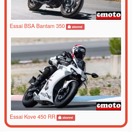
Essai BSA Bantam 350
abonné
Essai Kove 450 RR
abonné