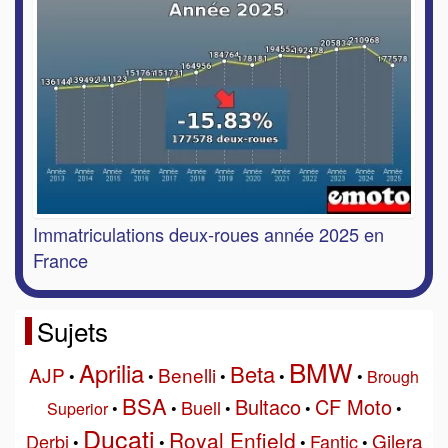
Immatriculations deux-roues année 2025 en
France
Sujets
BMW
Aprilia
Beta
AJP
Benelli
•
•
•
•
•
Brough
BSA
Bultaco
CF Moto
Buell
Superior
•
•
•
•
•
Ducati
Royal Enfield
Gilera
Derbi
Fantic
•
•
•
•