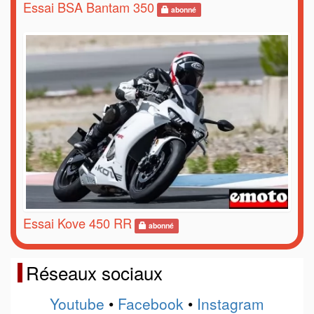
Essai BSA Bantam 350
abonné
Essai Kove 450 RR
abonné
Réseaux sociaux
Youtube
•
Facebook
•
Instagram