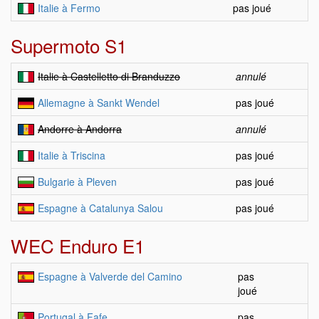
Italie à Fermo
pas joué
Supermoto S1
Italie à Castelletto di Branduzzo
annulé
Allemagne à Sankt Wendel
pas joué
Andorre à Andorra
annulé
Italie à Triscina
pas joué
Bulgarie à Pleven
pas joué
Espagne à Catalunya Salou
pas joué
WEC Enduro E1
Espagne à Valverde del Camino
pas
joué
Portugal à Fafe
pas