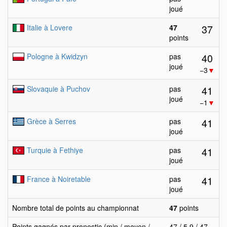
joué
37
Italie à Lovere
47
points
40
Pologne à Kwidzyn
pas
joué
−3
▼
41
Slovaquie à Puchov
pas
joué
−1
▼
41
Grèce à Serres
pas
joué
41
Turquie à Fethiye
pas
joué
41
France à Noiretable
pas
joué
Nombre total de points au championnat
47
points
Points gagnés par pronostic (min / moyen /
47 / 5.9 / 47