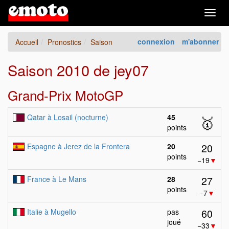
Togg
navig
connexion
m'abonner
Accueil
Pronostics
Saison
Saison 2010 de jey07
Grand-Prix MotoGP
Qatar à Losail (nocturne)
45
🥇
points
20
Espagne à Jerez de la Frontera
20
points
−19
▼
27
France à Le Mans
28
points
−7
▼
60
Italie à Mugello
pas
joué
−33
▼