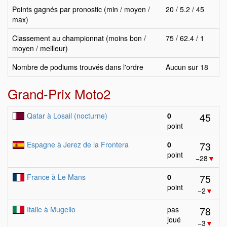
Points gagnés par pronostic (min / moyen /
20 / 5.2 / 45
max)
Classement au championnat (moins bon /
75 / 62.4 / 1
moyen / meilleur)
Nombre de podiums trouvés dans l'ordre
Aucun sur 18
Grand-Prix Moto2
45
Qatar à Losail (nocturne)
0
point
73
Espagne à Jerez de la Frontera
0
point
−28
▼
75
France à Le Mans
0
point
−2
▼
78
Italie à Mugello
pas
joué
−3
▼