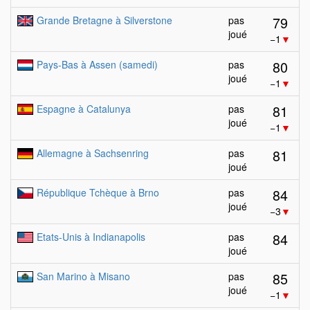
79
Grande Bretagne à Silverstone
pas
joué
−1
▼
80
Pays-Bas à Assen (samedi)
pas
joué
−1
▼
81
Espagne à Catalunya
pas
joué
−1
▼
81
Allemagne à Sachsenring
pas
joué
84
République Tchèque à Brno
pas
joué
−3
▼
84
Etats-Unis à Indianapolis
pas
joué
85
San Marino à Misano
pas
joué
−1
▼