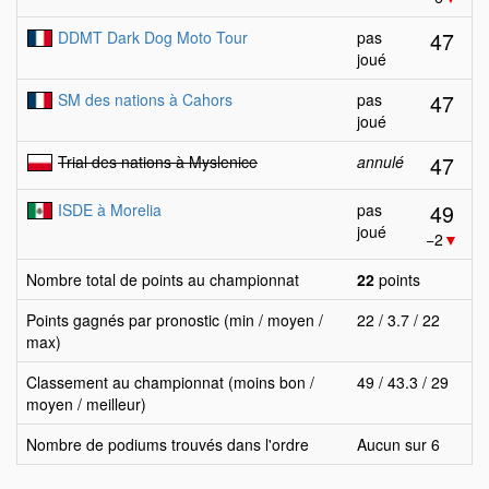
47
DDMT Dark Dog Moto Tour
pas
joué
47
SM des nations à Cahors
pas
joué
47
Trial des nations à Myslenice
annulé
49
ISDE à Morelia
pas
joué
−2
▼
Nombre total de points au championnat
22
points
Points gagnés par pronostic (min / moyen /
22 / 3.7 / 22
max)
Classement au championnat (moins bon /
49 / 43.3 / 29
moyen / meilleur)
Nombre de podiums trouvés dans l'ordre
Aucun sur 6