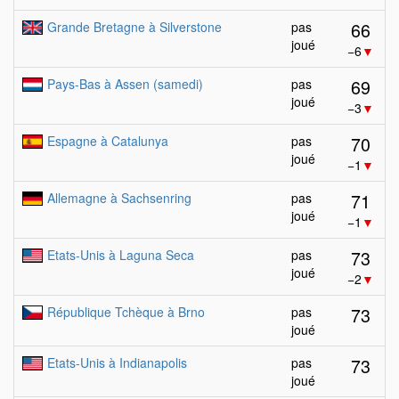
66
Grande Bretagne à Silverstone
pas
joué
−6
▼
69
Pays-Bas à Assen (samedi)
pas
joué
−3
▼
70
Espagne à Catalunya
pas
joué
−1
▼
71
Allemagne à Sachsenring
pas
joué
−1
▼
73
Etats-Unis à Laguna Seca
pas
joué
−2
▼
73
République Tchèque à Brno
pas
joué
73
Etats-Unis à Indianapolis
pas
joué