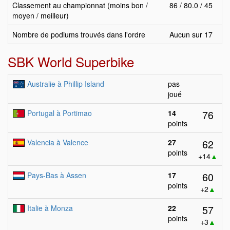
Classement au championnat (moins bon /
86 / 80.0 / 45
moyen / meilleur)
Nombre de podiums trouvés dans l'ordre
Aucun sur 17
SBK World Superbike
Australie à Phillip Island
pas
joué
76
Portugal à Portimao
14
points
62
Valencia à Valence
27
points
+14
▲
60
Pays-Bas à Assen
17
points
+2
▲
57
Italie à Monza
22
points
+3
▲