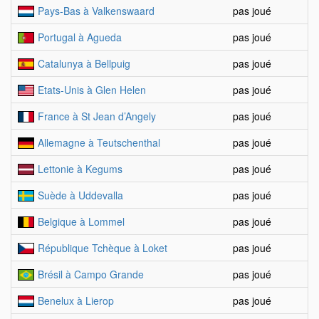
Pays-Bas à Valkenswaard
pas joué
Portugal à Agueda
pas joué
Catalunya à Bellpuig
pas joué
Etats-Unis à Glen Helen
pas joué
France à St Jean d’Angely
pas joué
Allemagne à Teutschenthal
pas joué
Lettonie à Kegums
pas joué
Suède à Uddevalla
pas joué
Belgique à Lommel
pas joué
République Tchèque à Loket
pas joué
Brésil à Campo Grande
pas joué
Benelux à Lierop
pas joué