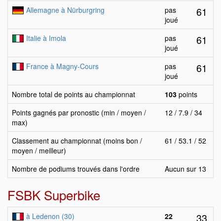
61
Allemagne à Nürburgring
pas
joué
61
Italie à Imola
pas
joué
61
France à Magny-Cours
pas
joué
Nombre total de points au championnat
103
points
Points gagnés par pronostic (min / moyen /
12 / 7.9 / 34
max)
Classement au championnat (moins bon /
61 / 53.1 / 52
moyen / meilleur)
Nombre de podiums trouvés dans l'ordre
Aucun sur 13
FSBK Superbike
33
à Ledenon (30)
22