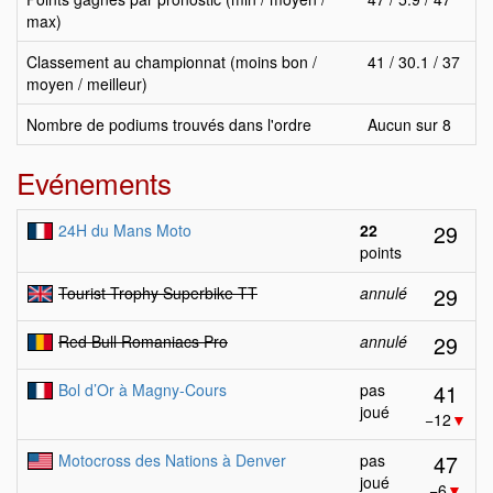
max)
Classement au championnat (moins bon /
41 / 30.1 / 37
moyen / meilleur)
Nombre de podiums trouvés dans l'ordre
Aucun sur 8
Evénements
29
24H du Mans Moto
22
points
29
Tourist Trophy Superbike TT
annulé
29
Red Bull Romaniacs Pro
annulé
41
Bol d’Or à Magny-Cours
pas
joué
−12
▼
47
Motocross des Nations à Denver
pas
joué
−6
▼