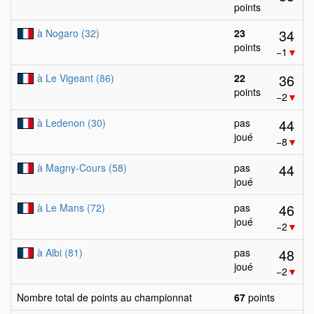
points
34
à Nogaro (32)
23
points
−1
▼
36
à Le Vigeant (86)
22
points
−2
▼
44
à Ledenon (30)
pas
joué
−8
▼
44
à Magny-Cours (58)
pas
joué
46
à Le Mans (72)
pas
joué
−2
▼
48
à Albi (81)
pas
joué
−2
▼
Nombre total de points au championnat
67
points