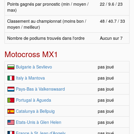
Points gagnés par pronostic (min / moyen /
22 / 9.6 / 23
max)
Classement au championnat (moins bon /
48 / 40.7 / 33
moyen / meilleur)
Nombre de podiums trouvés dans l'ordre
Aucun sur 7
Motocross MX1
Bulgarie à Sevlievo
pas joué
Italy à Mantova
pas joué
Pays-Bas à Valkenswaard
pas joué
Portugal à Agueda
pas joué
Catalunya à Bellpuig
pas joué
Etats-Unis à Glen Helen
pas joué
France à St Jean d’Angely
pas joué