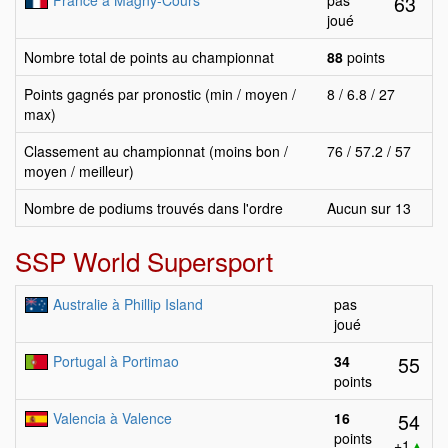
63
France à Magny-Cours
pas
joué
Nombre total de points au championnat
88
points
Points gagnés par pronostic (min / moyen /
8 / 6.8 / 27
max)
Classement au championnat (moins bon /
76 / 57.2 / 57
moyen / meilleur)
Nombre de podiums trouvés dans l'ordre
Aucun sur 13
SSP World Supersport
Australie à Phillip Island
pas
joué
55
Portugal à Portimao
34
points
54
Valencia à Valence
16
points
+1
▲