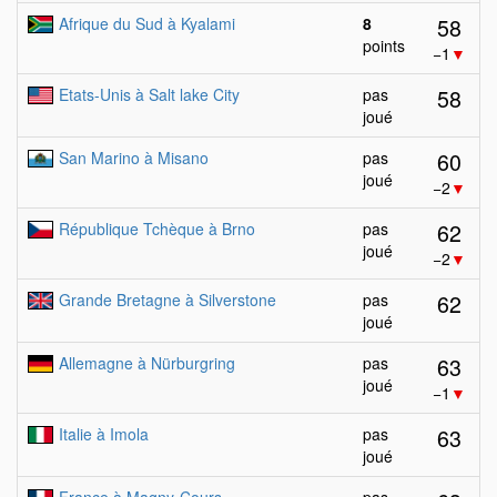
58
Afrique du Sud à Kyalami
8
points
−1
▼
58
Etats-Unis à Salt lake City
pas
joué
60
San Marino à Misano
pas
joué
−2
▼
62
République Tchèque à Brno
pas
joué
−2
▼
62
Grande Bretagne à Silverstone
pas
joué
63
Allemagne à Nürburgring
pas
joué
−1
▼
63
Italie à Imola
pas
joué