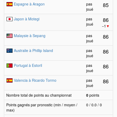
85
Espagne à Aragon
pas
joué
86
Japon à Motegi
pas
joué
−1
▼
86
Malaysie à Sepang
pas
joué
86
Australie à Phillip Island
pas
joué
86
Portugal à Estoril
pas
joué
86
Valencia à Ricardo Tormo
pas
joué
Nombre total de points au championnat
0
points
Points gagnés par pronostic (min / moyen /
0 / 0.0 / 0
max)