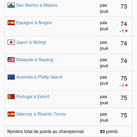
73
San Marino à Misano
pas
joué
74
Espagne à Aragon
pas
joué
−1
▼
74
Japon à Motegi
pas
joué
74
Malaysie à Sepang
pas
joué
75
Australie à Phillip Island
pas
joué
−1
▼
75
Portugal à Estoril
pas
joué
75
Valencia à Ricardo Tormo
pas
joué
Nombre total de points au championnat
93
points