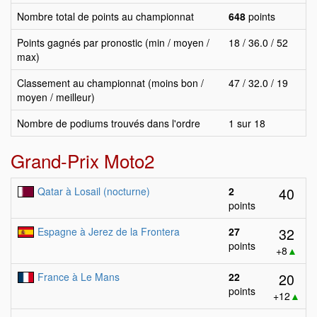
Nombre total de points au championnat
648
points
Points gagnés par pronostic (min / moyen /
18 / 36.0 / 52
max)
Classement au championnat (moins bon /
47 / 32.0 / 19
moyen / meilleur)
Nombre de podiums trouvés dans l'ordre
1 sur 18
Grand-Prix Moto2
40
Qatar à Losail (nocturne)
2
points
32
Espagne à Jerez de la Frontera
27
points
+8
▲
20
France à Le Mans
22
points
+12
▲