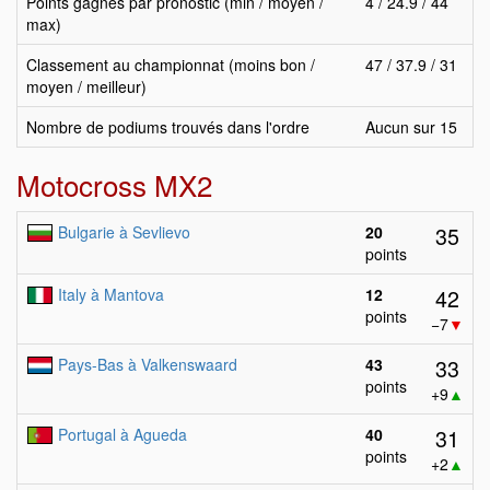
Points gagnés par pronostic (min / moyen /
4 / 24.9 / 44
max)
Classement au championnat (moins bon /
47 / 37.9 / 31
moyen / meilleur)
Nombre de podiums trouvés dans l'ordre
Aucun sur 15
Motocross MX2
35
Bulgarie à Sevlievo
20
points
42
Italy à Mantova
12
points
−7
▼
33
Pays-Bas à Valkenswaard
43
points
+9
▲
31
Portugal à Agueda
40
points
+2
▲