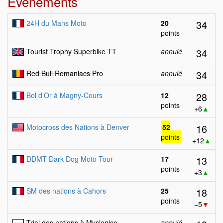
Evénements
34
24H du Mans Moto
20
points
34
Tourist Trophy Superbike TT
annulé
34
Red Bull Romaniacs Pro
annulé
28
Bol d’Or à Magny-Cours
12
points
+6
▲
16
Motocross des Nations à Denver
52
points
+12
▲
13
DDMT Dark Dog Moto Tour
17
points
+3
▲
18
SM des nations à Cahors
25
points
−5
▼
Trial des nations à Myslenice
annulé