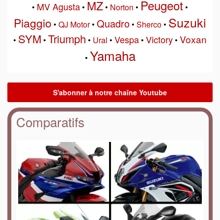
Peugeot
MZ
MV Agusta
•
•
•
Norton
•
•
Suzuki
Piaggio
Quadro
•
QJ Motor
•
•
Sherco
•
SYM
Triumph
Voxan
Vespa
Victory
•
•
•
Ural
•
•
•
Yamaha
•
Comparatifs