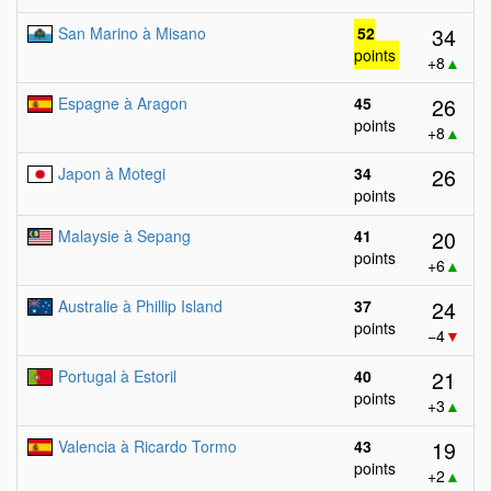
34
San Marino à Misano
52
points
+8
▲
26
Espagne à Aragon
45
points
+8
▲
26
Japon à Motegi
34
points
20
Malaysie à Sepang
41
points
+6
▲
24
Australie à Phillip Island
37
points
−4
▼
21
Portugal à Estoril
40
points
+3
▲
19
Valencia à Ricardo Tormo
43
points
+2
▲