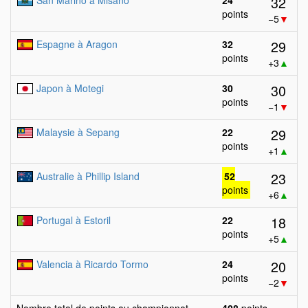
32
San Marino à Misano
24
points
−5
▼
29
Espagne à Aragon
32
points
+3
▲
30
Japon à Motegi
30
points
−1
▼
29
Malaysie à Sepang
22
points
+1
▲
23
Australie à Phillip Island
52
points
+6
▲
18
Portugal à Estoril
22
points
+5
▲
20
Valencia à Ricardo Tormo
24
points
−2
▼