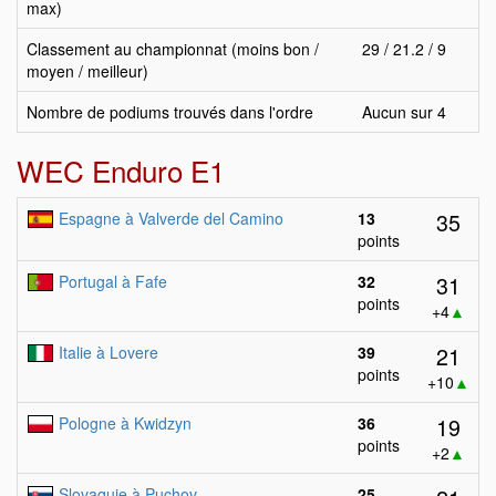
max)
Classement au championnat (moins bon /
29 / 21.2 / 9
moyen / meilleur)
Nombre de podiums trouvés dans l'ordre
Aucun sur 4
WEC Enduro E1
35
Espagne à Valverde del Camino
13
points
31
Portugal à Fafe
32
points
+4
▲
21
Italie à Lovere
39
points
+10
▲
19
Pologne à Kwidzyn
36
points
+2
▲
Slovaquie à Puchov
25