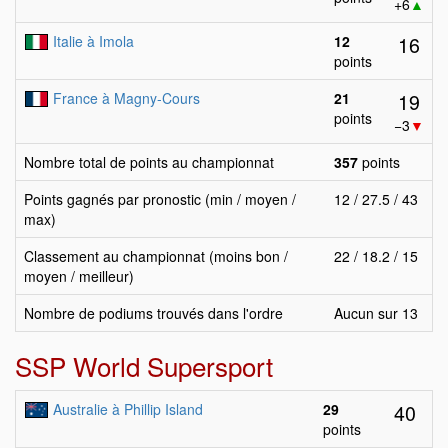
+6
▲
16
Italie à Imola
12
points
19
France à Magny-Cours
21
points
−3
▼
Nombre total de points au championnat
357
points
Points gagnés par pronostic (min / moyen /
12 / 27.5 / 43
max)
Classement au championnat (moins bon /
22 / 18.2 / 15
moyen / meilleur)
Nombre de podiums trouvés dans l'ordre
Aucun sur 13
SSP World Supersport
40
Australie à Phillip Island
29
points