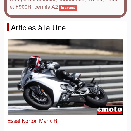
et F900R, permis A2
abonné
Articles à la Une
Essai Norton Manx R