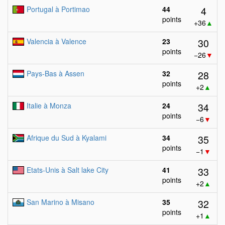
4
Portugal à Portimao
44
points
+36
▲
30
Valencia à Valence
23
points
−26
▼
28
Pays-Bas à Assen
32
points
+2
▲
34
Italie à Monza
24
points
−6
▼
35
Afrique du Sud à Kyalami
34
points
−1
▼
33
Etats-Unis à Salt lake City
41
points
+2
▲
32
San Marino à Misano
35
points
+1
▲