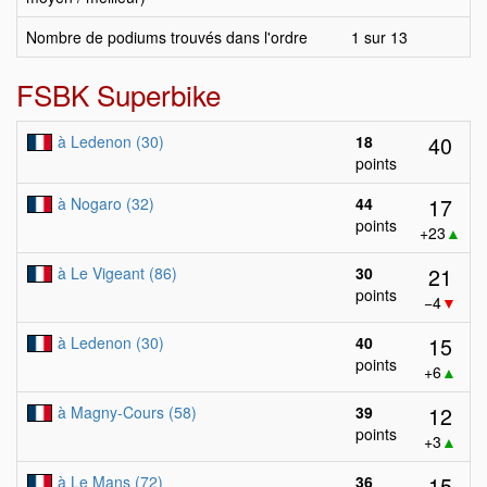
Nombre de podiums trouvés dans l'ordre
1 sur 13
FSBK Superbike
40
à Ledenon (30)
18
points
17
à Nogaro (32)
44
points
+23
▲
21
à Le Vigeant (86)
30
points
−4
▼
15
à Ledenon (30)
40
points
+6
▲
12
à Magny-Cours (58)
39
points
+3
▲
15
à Le Mans (72)
36