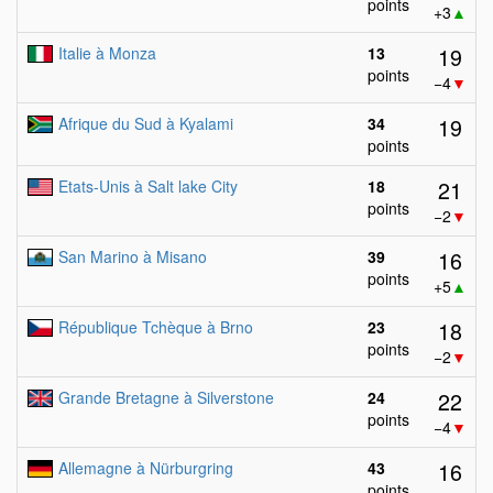
points
+3
▲
19
Italie à Monza
13
points
−4
▼
19
Afrique du Sud à Kyalami
34
points
21
Etats-Unis à Salt lake City
18
points
−2
▼
16
San Marino à Misano
39
points
+5
▲
18
République Tchèque à Brno
23
points
−2
▼
22
Grande Bretagne à Silverstone
24
points
−4
▼
16
Allemagne à Nürburgring
43
points