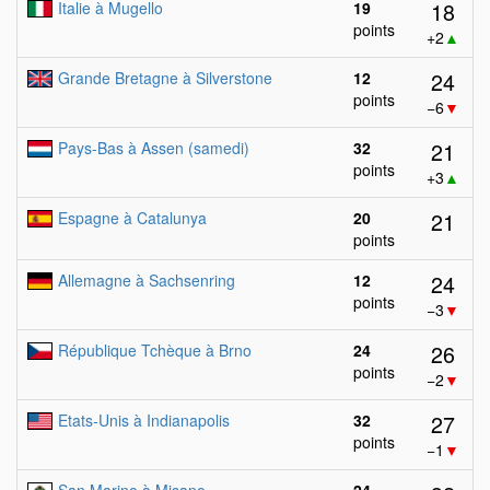
18
Italie à Mugello
19
points
+2
▲
24
Grande Bretagne à Silverstone
12
points
−6
▼
21
Pays-Bas à Assen (samedi)
32
points
+3
▲
21
Espagne à Catalunya
20
points
24
Allemagne à Sachsenring
12
points
−3
▼
26
République Tchèque à Brno
24
points
−2
▼
27
Etats-Unis à Indianapolis
32
points
−1
▼