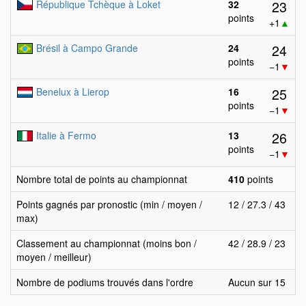
23
République Tchèque à Loket
32
points
+1
▲
24
Brésil à Campo Grande
24
points
−1
▼
25
Benelux à Lierop
16
points
−1
▼
26
Italie à Fermo
13
points
−1
▼
Nombre total de points au championnat
410
points
Points gagnés par pronostic (min / moyen /
12 / 27.3 / 43
max)
Classement au championnat (moins bon /
42 / 28.9 / 23
moyen / meilleur)
Nombre de podiums trouvés dans l'ordre
Aucun sur 15