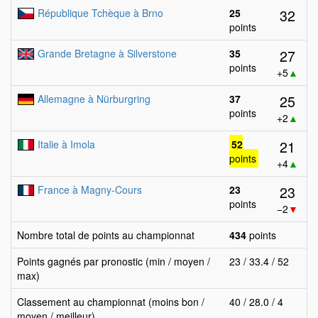
32
République Tchèque à Brno
25
points
27
Grande Bretagne à Silverstone
35
points
+5
▲
25
Allemagne à Nürburgring
37
points
+2
▲
21
Italie à Imola
52
points
+4
▲
23
France à Magny-Cours
23
points
−2
▼
Nombre total de points au championnat
434
points
Points gagnés par pronostic (min / moyen /
23 / 33.4 / 52
max)
Classement au championnat (moins bon /
40 / 28.0 / 4
moyen / meilleur)