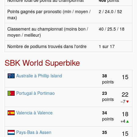
Nombre total de points au championnat
408
points
Points gagnés par pronostic (min / moyen /
2 / 24.0 / 52
max)
Classement au championnat (moins bon /
40 / 25.5 / 18
moyen / meilleur)
Nombre de podiums trouvés dans l'ordre
1 sur 17
SBK World Superbike
15
Australie à Phillip Island
38
points
22
Portugal à Portimao
23
points
−7
▼
18
Valencia à Valence
34
points
+4
▲
15
Pays-Bas à Assen
35