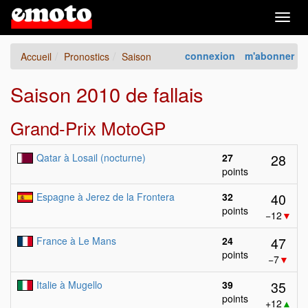
Togg
navig
connexion
m'abonner
Accueil
Pronostics
Saison
Saison 2010 de fallais
Grand-Prix MotoGP
28
Qatar à Losail (nocturne)
27
points
40
Espagne à Jerez de la Frontera
32
points
−12
▼
47
France à Le Mans
24
points
−7
▼
35
Italie à Mugello
39
points
+12
▲