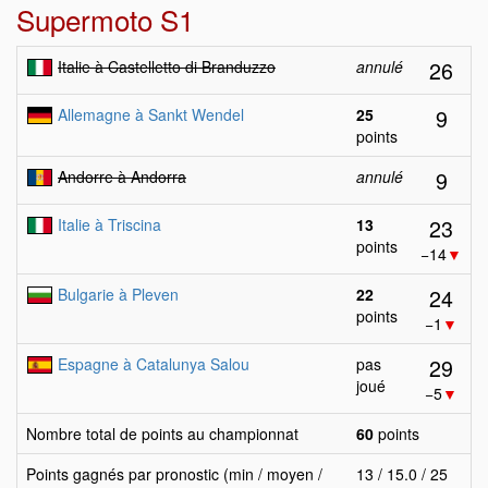
Supermoto S1
26
Italie à Castelletto di Branduzzo
annulé
9
Allemagne à Sankt Wendel
25
points
9
Andorre à Andorra
annulé
23
Italie à Triscina
13
points
−14
▼
24
Bulgarie à Pleven
22
points
−1
▼
29
Espagne à Catalunya Salou
pas
joué
−5
▼
Nombre total de points au championnat
60
points
Points gagnés par pronostic (min / moyen /
13 / 15.0 / 25