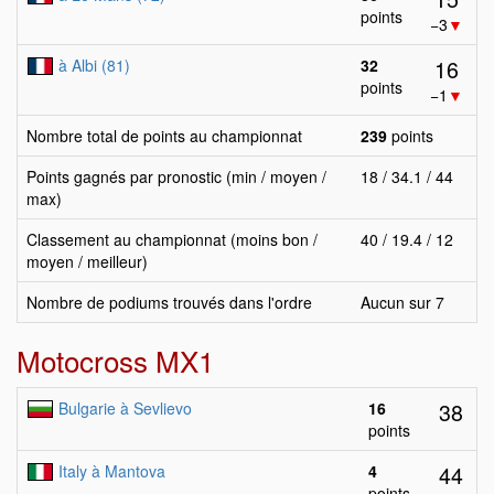
points
−3
▼
16
à Albi (81)
32
points
−1
▼
Nombre total de points au championnat
239
points
Points gagnés par pronostic (min / moyen /
18 / 34.1 / 44
max)
Classement au championnat (moins bon /
40 / 19.4 / 12
moyen / meilleur)
Nombre de podiums trouvés dans l'ordre
Aucun sur 7
Motocross MX1
38
Bulgarie à Sevlievo
16
points
44
Italy à Mantova
4
points