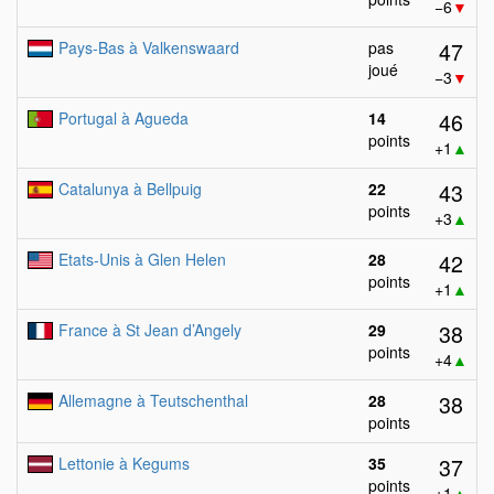
−6
▼
47
Pays-Bas à Valkenswaard
pas
joué
−3
▼
46
Portugal à Agueda
14
points
+1
▲
43
Catalunya à Bellpuig
22
points
+3
▲
42
Etats-Unis à Glen Helen
28
points
+1
▲
38
France à St Jean d’Angely
29
points
+4
▲
38
Allemagne à Teutschenthal
28
points
37
Lettonie à Kegums
35
points
+1
▲