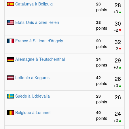
28
Catalunya à Bellpuig
23
points
+3
▲
30
Etats-Unis à Glen Helen
28
points
−2
▼
32
France à St Jean d’Angely
20
points
−2
▼
29
Allemagne à Teutschenthal
34
points
+3
▲
26
Lettonie à Kegums
42
points
+3
▲
26
Suède à Uddevalla
23
points
24
Belgique à Lommel
40
points
+2
▲