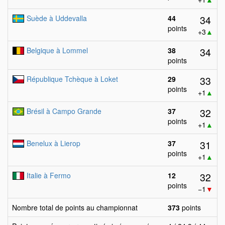
34
Suède à Uddevalla
44
points
+3
▲
34
Belgique à Lommel
38
points
33
République Tchèque à Loket
29
points
+1
▲
32
Brésil à Campo Grande
37
points
+1
▲
31
Benelux à Lierop
37
points
+1
▲
32
Italie à Fermo
12
points
−1
▼
Nombre total de points au championnat
373
points