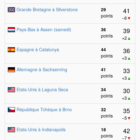
41
Grande Bretagne à Silverstone
29
points
−6
▼
39
Pays-Bas à Assen (samedi)
36
points
+2
▲
36
Espagne à Catalunya
44
points
+3
▲
33
Allemagne à Sachsenring
41
points
+3
▲
30
Etats-Unis à Laguna Seca
34
points
+3
▲
35
République Tchèque à Brno
32
points
−5
▼
42
Etats-Unis à Indianapolis
18
points
−7
▼