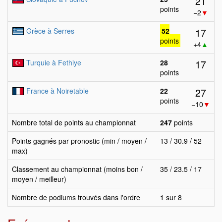
21
points
−2
▼
17
Grèce à Serres
52
points
+4
▲
17
Turquie à Fethiye
28
points
27
France à Noiretable
22
points
−10
▼
Nombre total de points au championnat
247
points
Points gagnés par pronostic (min / moyen /
13 / 30.9 / 52
max)
Classement au championnat (moins bon /
35 / 23.5 / 17
moyen / meilleur)
Nombre de podiums trouvés dans l'ordre
1 sur 8