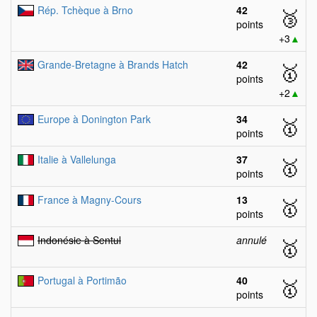
Rép. Tchèque à Brno
42
🥉
points
+3
▲
Grande-Bretagne à Brands Hatch
42
🥇
points
+2
▲
Europe à Donington Park
34
🥇
points
Italie à Vallelunga
37
🥇
points
France à Magny-Cours
13
🥇
points
Indonésie à Sentul
annulé
🥇
Portugal à Portimão
40
🥇
points