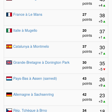
points
+4
▲
38
France à Le Mans
27
points
+5
▲
37
Italie à Mugello
20
points
+1
▲
30
Catalunya à Montmelo
37
points
+7
▲
35
Grande-Bretagne à Donington Park
30
points
−5
▼
26
Pays-Bas à Assen (samedi)
43
points
+9
▲
23
Allemagne à Sachsenring
42
points
+3
▲
18
Rép. Tchèque à Brno
34