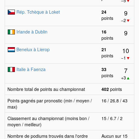
−5
▼
9
Rép. Tchèque à Loket
24
points
−2
▼
9
Irlande à Dublin
16
points
10
Benelux à Lierop
21
points
−1
▼
7
Italie à Faenza
33
points
+3
▲
Nombre total de points au championnat
402
points
Points gagnés par pronostic (min / moyen /
16 / 26.8 / 43
max)
Classement au championnat (moins bon /
15 / 6.7 / 2
moyen / meilleur)
Nombre de podiums trouvés dans l'ordre
Aucun sur 15