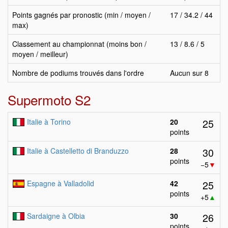
Points gagnés par pronostic (min / moyen /
17 / 34.2 / 44
max)
Classement au championnat (moins bon /
13 / 8.6 / 5
moyen / meilleur)
Nombre de podiums trouvés dans l'ordre
Aucun sur 8
Supermoto S2
25
Italie à Torino
20
points
30
Italie à Castelletto di Branduzzo
28
points
−5
▼
25
Espagne à Valladolid
42
points
+5
▲
26
Sardaigne à Olbia
30
points