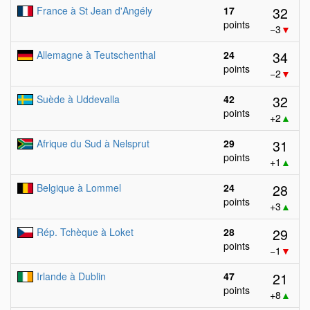
32
France à St Jean d'Angély
17
points
−3
▼
34
Allemagne à Teutschenthal
24
points
−2
▼
32
Suède à Uddevalla
42
points
+2
▲
31
Afrique du Sud à Nelsprut
29
points
+1
▲
28
Belgique à Lommel
24
points
+3
▲
29
Rép. Tchèque à Loket
28
points
−1
▼
21
Irlande à Dublin
47
points
+8
▲