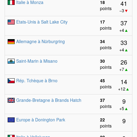
41
Italie à Monza
18
points
−3
▼
37
Etats-Unis à Salt Lake City
17
points
+4
▲
33
Allemagne à Nürburgring
34
points
+4
▲
26
Saint-Marin à Misano
30
points
+7
▲
14
Rép. Tchèque à Brno
45
points
+12
▲
9
Grande-Bretagne à Brands Hatch
37
points
+5
▲
9
Europe à Donington Park
22
points