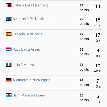
14
Qatar à Losail (samedi)
24
points
15
Australie à Phillip Island
22
points
−1
▼
17
Espagne à Valencia
22
points
−2
▼
8
Pays-Bas à Assen
33
points
+9
▲
10
Italie à Monza
36
points
−2
▼
7
Allemagne à Nürburgring
41
points
+3
▲
6
Saint-Marin à Misano
23
points
+1
▲