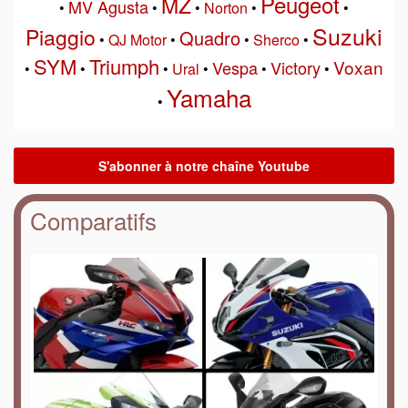
Peugeot
MZ
MV Agusta
•
•
•
Norton
•
•
Suzuki
Piaggio
Quadro
•
QJ Motor
•
•
Sherco
•
SYM
Triumph
Voxan
Vespa
Victory
•
•
•
Ural
•
•
•
Yamaha
•
Comparatifs