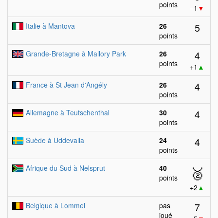
points
−1
▼
5
Italie à Mantova
26
points
4
Grande-Bretagne à Mallory Park
26
points
+1
▲
4
France à St Jean d'Angély
26
points
4
Allemagne à Teutschenthal
30
points
4
Suède à Uddevalla
24
points
Afrique du Sud à Nelsprut
40
🥈
points
+2
▲
7
Belgique à Lommel
pas
joué