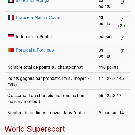
9
Italie à Vallelunga
22
points
7
France à Magny-Cours
43
points
+2
▲
7
Indonésie à Sentul
annulé
7
Portugal à Portimão
35
points
Nombre total de points au championnat
416
points
Points gagnés par pronostic (min / moyen /
17 / 29.7 / 45
max)
Classement au championnat (moins bon /
55 / 22.8 / 7
moyen / meilleur)
Nombre de podiums trouvés dans l'ordre
Aucun sur 14
World Supersport