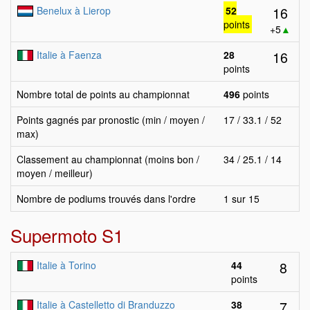
16
Benelux à Lierop
52
points
+5
▲
16
Italie à Faenza
28
points
Nombre total de points au championnat
496
points
Points gagnés par pronostic (min / moyen /
17 / 33.1 / 52
max)
Classement au championnat (moins bon /
34 / 25.1 / 14
moyen / meilleur)
Nombre de podiums trouvés dans l'ordre
1 sur 15
Supermoto S1
8
Italie à Torino
44
points
7
Italie à Castelletto di Branduzzo
38