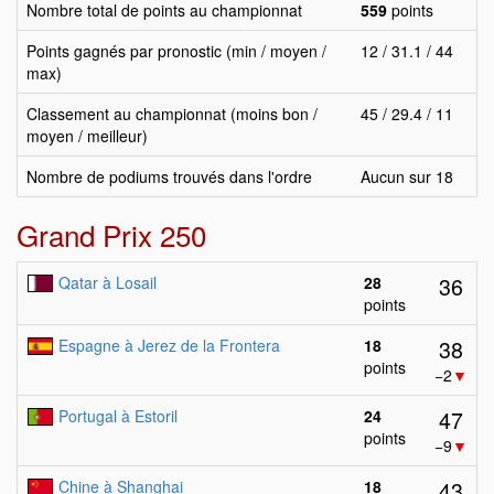
Nombre total de points au championnat
559
points
Points gagnés par pronostic (min / moyen /
12 / 31.1 / 44
max)
Classement au championnat (moins bon /
45 / 29.4 / 11
moyen / meilleur)
Nombre de podiums trouvés dans l'ordre
Aucun sur 18
Grand Prix 250
36
Qatar à Losail
28
points
38
Espagne à Jerez de la Frontera
18
points
−2
▼
47
Portugal à Estoril
24
points
−9
▼
43
Chine à Shanghai
18