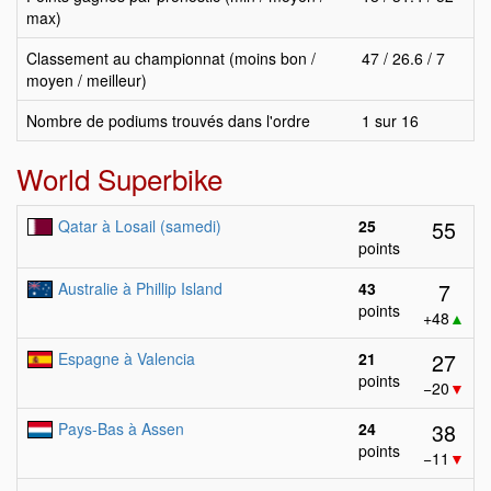
max)
Classement au championnat (moins bon /
47 / 26.6 / 7
moyen / meilleur)
Nombre de podiums trouvés dans l'ordre
1 sur 16
World Superbike
55
Qatar à Losail (samedi)
25
points
7
Australie à Phillip Island
43
points
+48
▲
27
Espagne à Valencia
21
points
−20
▼
38
Pays-Bas à Assen
24
points
−11
▼