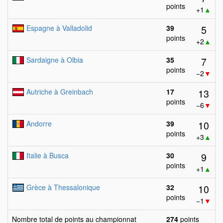
points
+1
▲
5
Espagne à Valladolid
39
points
+2
▲
7
Sardaigne à Olbia
35
points
−2
▼
13
Autriche à Greinbach
17
points
−6
▼
10
Andorre
39
points
+3
▲
9
Italie à Busca
30
points
+1
▲
10
Grèce à Thessalonique
32
points
−1
▼
Nombre total de points au championnat
274
points