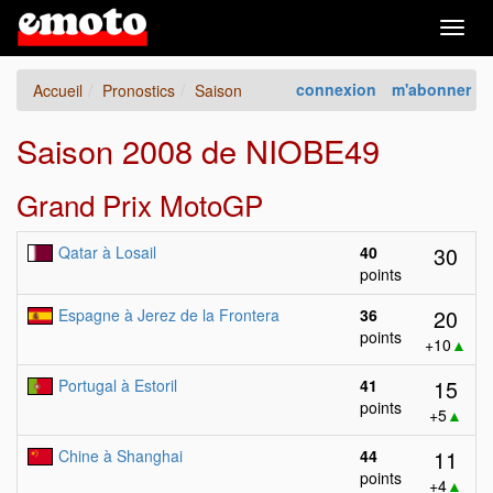
Togg
navig
connexion
m'abonner
Accueil
Pronostics
Saison
Saison 2008 de NIOBE49
Grand Prix MotoGP
30
Qatar à Losail
40
points
20
Espagne à Jerez de la Frontera
36
points
+10
▲
15
Portugal à Estoril
41
points
+5
▲
11
Chine à Shanghai
44
points
+4
▲