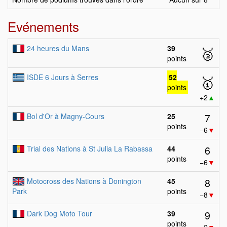
Evénements
24 heures du Mans
39
🥉
points
ISDE 6 Jours à Serres
52
🥇
points
+2
▲
7
Bol d'Or à Magny-Cours
25
points
−6
▼
6
Trial des Nations à St Julia La Rabassa
44
points
−6
▼
8
Motocross des Nations à Donington
45
Park
points
−8
▼
9
Dark Dog Moto Tour
39
points