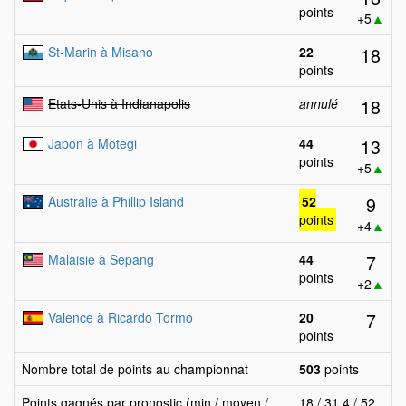
points
+5
▲
18
St-Marin à Misano
22
points
18
Etats-Unis à Indianapolis
annulé
13
Japon à Motegi
44
points
+5
▲
9
Australie à Phillip Island
52
points
+4
▲
7
Malaisie à Sepang
44
points
+2
▲
7
Valence à Ricardo Tormo
20
points
Nombre total de points au championnat
503
points
Points gagnés par pronostic (min / moyen /
18 / 31.4 / 52