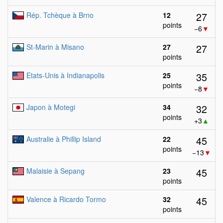
27
Rép. Tchèque à Brno
12
points
−6
▼
27
St-Marin à Misano
27
points
35
Etats-Unis à Indianapolis
25
points
−8
▼
32
Japon à Motegi
34
points
+3
▲
45
Australie à Phillip Island
22
points
−13
▼
45
Malaisie à Sepang
23
points
45
Valence à Ricardo Tormo
32
points