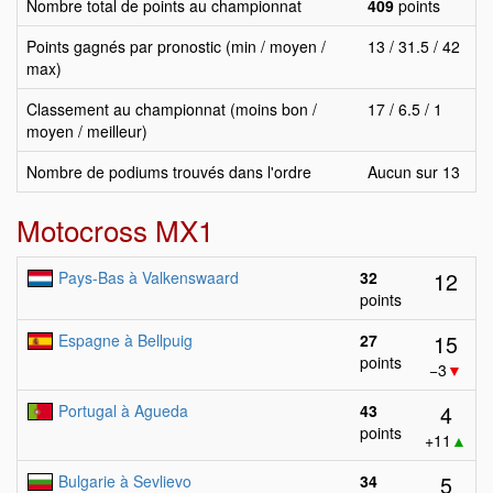
Nombre total de points au championnat
409
points
Points gagnés par pronostic (min / moyen /
13 / 31.5 / 42
max)
Classement au championnat (moins bon /
17 / 6.5 / 1
moyen / meilleur)
Nombre de podiums trouvés dans l'ordre
Aucun sur 13
Motocross MX1
12
Pays-Bas à Valkenswaard
32
points
15
Espagne à Bellpuig
27
points
−3
▼
4
Portugal à Agueda
43
points
+11
▲
5
Bulgarie à Sevlievo
34