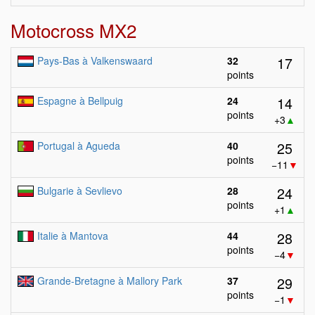
Motocross MX2
17
Pays-Bas à Valkenswaard
32
points
14
Espagne à Bellpuig
24
points
+3
▲
25
Portugal à Agueda
40
points
−11
▼
24
Bulgarie à Sevlievo
28
points
+1
▲
28
Italie à Mantova
44
points
−4
▼
29
Grande-Bretagne à Mallory Park
37
points
−1
▼