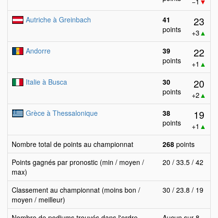
−1
▼
23
Autriche à Greinbach
41
points
+3
▲
22
Andorre
39
points
+1
▲
20
Italie à Busca
30
points
+2
▲
19
Grèce à Thessalonique
38
points
+1
▲
Nombre total de points au championnat
268
points
Points gagnés par pronostic (min / moyen /
20 / 33.5 / 42
max)
Classement au championnat (moins bon /
30 / 23.8 / 19
moyen / meilleur)
Nombre de podiums trouvés dans l'ordre
Aucun sur 8