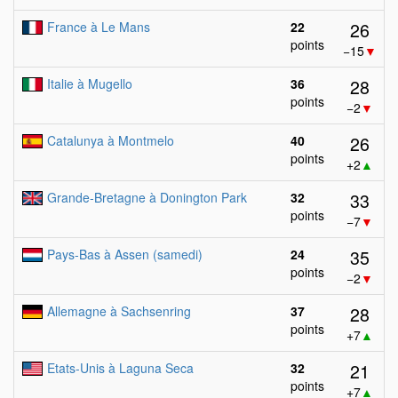
26
France à Le Mans
22
points
−15
▼
28
Italie à Mugello
36
points
−2
▼
26
Catalunya à Montmelo
40
points
+2
▲
33
Grande-Bretagne à Donington Park
32
points
−7
▼
35
Pays-Bas à Assen (samedi)
24
points
−2
▼
28
Allemagne à Sachsenring
37
points
+7
▲
21
Etats-Unis à Laguna Seca
32
points
+7
▲