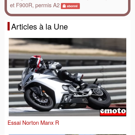
et F900R, permis A2
abonné
Articles à la Une
Essai Norton Manx R