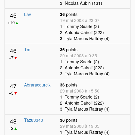
3. Nicolas Aubin (131)
45
Lav
36
points
19 mai 2008 à 23:07
+10
▲
1. Tommy Searle (2)
2. Antonio Cairoli (222)
3. Tyla Marcus Rattray (4)
46
Tm
36
points
29 mai 2008 à 0:35
−7
▼
1. Tommy Searle (2)
2. Antonio Cairoli (222)
3. Tyla Marcus Rattray (4)
47
Abraracourcix
36
points
29 mai 2008 à 15:50
−3
▼
1. Tommy Searle (2)
2. Antonio Cairoli (222)
3. Tyla Marcus Rattray (4)
48
Taz83340
36
points
29 mai 2008 à 19:05
+2
▲
1. Tyla Marcus Rattray (4)