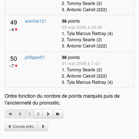
2. Tommy Searle (2)
3. Antonio Cairoli (222)
49
acerbis121
36
points
29 mai 2008 à 20:26
−4
▼
1. Tyla Marcus Rattray (4)
2. Tommy Searle (2)
3. Antonio Cairoli (222)
50
philippe57
36
points
31 mai 2008 à 7:43
−7
▼
1. Tommy Searle (2)
2. Antonio Cairoli (222)
3. Tyla Marcus Rattray (4)
Ordre fonction du nombre de points marqués puis de
l'ancienneté du pronostic.
1
2
Course préc.