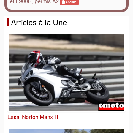
et F900R, permis A2
abonné
Articles à la Une
Essai Norton Manx R