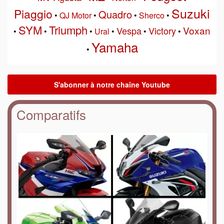
Suzuki
Piaggio
Quadro
•
QJ Motor
•
•
Sherco
•
SYM
Triumph
Voxan
Vespa
Victory
•
•
•
Ural
•
•
•
Yamaha
•
Comparatifs