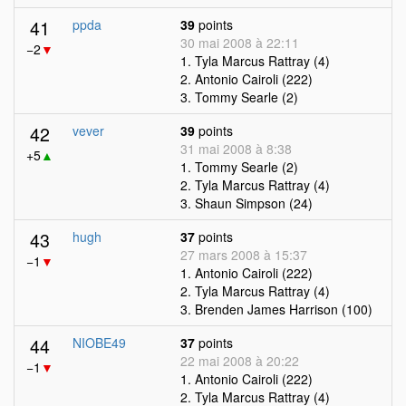
41
ppda
39
points
30 mai 2008 à 22:11
−2
▼
1. Tyla Marcus Rattray (4)
2. Antonio Cairoli (222)
3. Tommy Searle (2)
42
vever
39
points
31 mai 2008 à 8:38
+5
▲
1. Tommy Searle (2)
2. Tyla Marcus Rattray (4)
3. Shaun Simpson (24)
43
hugh
37
points
27 mars 2008 à 15:37
−1
▼
1. Antonio Cairoli (222)
2. Tyla Marcus Rattray (4)
3. Brenden James Harrison (100)
44
NIOBE49
37
points
22 mai 2008 à 20:22
−1
▼
1. Antonio Cairoli (222)
2. Tyla Marcus Rattray (4)