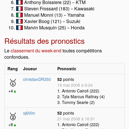
Anthony Boissiere (22) − KTM
Steven Frossard (183) − Kawasaki
Manuel Monni (13) − Yamaha
Xavier Boog (121) − Suzuki
Marvin Musquin (25) − Honda
Résultats des pronostics
Le
classement du week-end
toutes compétitions
confondues.
Rang
Joueur
Pronostic
🥇
christianDR350
52
points
19 mai 2008 à 9:24
+4
▲
1. Antonio Cairoli (222)
2. Tyla Marcus Rattray (4)
3. Tommy Searle (2)
🥈
xj600n
52
points
21 mai 2008 à 16:51
+8
▲
1. Antonio Cairoli (222)