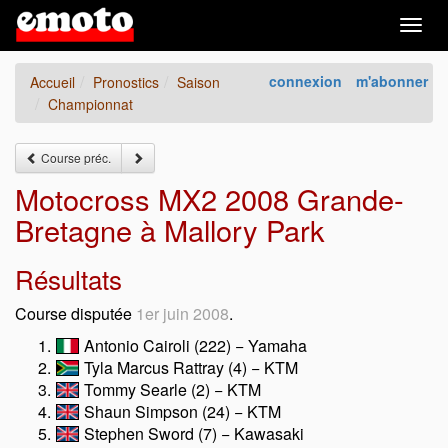
Togg
navig
connexion
m'abonner
Accueil
Pronostics
Saison
Championnat
Course préc.
Motocross MX2 2008 Grande-
Bretagne à Mallory Park
Résultats
Course disputée
1er juin 2008
.
Antonio Cairoli (222) − Yamaha
Tyla Marcus Rattray (4) − KTM
Tommy Searle (2) − KTM
Shaun Simpson (24) − KTM
Stephen Sword (7) − Kawasaki