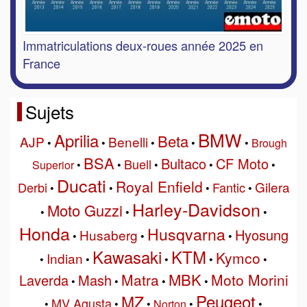
Immatriculations deux-roues année 2025 en
France
Sujets
BMW
Aprilia
Beta
AJP
Benelli
•
•
•
•
•
Brough
BSA
Bultaco
CF Moto
Buell
Superior
•
•
•
•
•
Ducati
Royal Enfield
Gilera
Derbi
Fantic
•
•
•
•
Harley-Davidson
Moto Guzzi
•
•
•
Honda
Husqvarna
Hyosung
Husaberg
•
•
•
Kawasaki
KTM
Kymco
Indian
•
•
•
•
•
MBK
Matra
Moto Morini
Laverda
Mash
•
•
•
•
Peugeot
MZ
MV Agusta
•
•
•
Norton
•
•