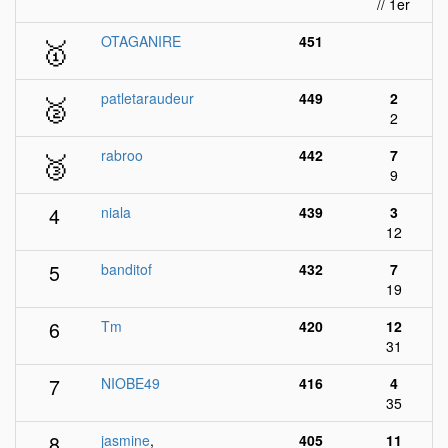
// 1er
🥇
OTAGANIRE
451
🥈
patletaraudeur
449
2
2
🥉
rabroo
442
7
9
4
niala
439
3
12
5
banditof
432
7
19
6
Tm
420
12
31
7
NIOBE49
416
4
35
8
jasmine
,
405
11