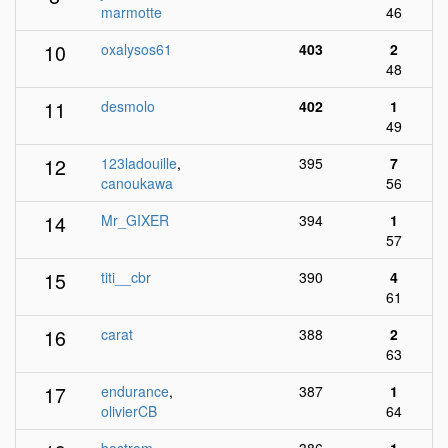
marmotte
46
10
oxalysos61
403
2
48
11
desmolo
402
1
49
12
123ladouille
,
395
7
canoukawa
56
14
Mr_GIXER
394
1
57
15
titi__cbr
390
4
61
16
carat
388
2
63
17
endurance
,
387
1
olivierCB
64