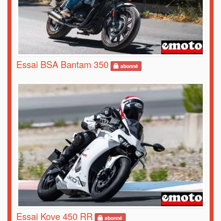
Essai BSA Bantam 350
abonné
Essai Kove 450 RR
abonné