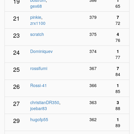
19
bostrom
,
386
1
gex68
65
21
pinkie
,
379
7
zrx1100
72
23
scratch
375
4
76
24
Dominiquev
374
1
77
25
rossifumi
367
7
84
26
Rossi-41
366
1
85
27
christianDR350
,
363
3
joebar83
88
29
hugofp55
362
1
89