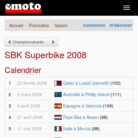
Togg
navig
connexion
m'abonner
Accueil
Pronostics
Saison
Championnat préc.
SBK Superbike 2008
Calendrier
1
23 février 2008
Qatar à Losail (samedi)
(103)
2
2 mars 2008
Australie à Phillip Island
(111)
3
6 avril 2008
Espagne à Valencia
(109)
4
27 avril 2008
Pays-Bas à Assen
(98)
5
11 mai 2008
Italie à Monza
(88)