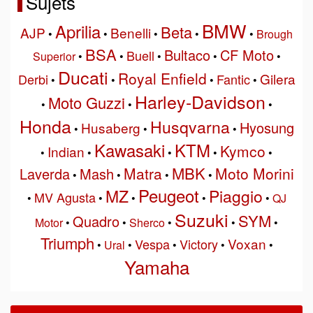
Sujets
BMW
Aprilia
Beta
AJP
Benelli
•
•
•
•
•
Brough
BSA
Bultaco
CF Moto
Buell
Superior
•
•
•
•
•
Ducati
Royal Enfield
Gilera
Derbi
Fantic
•
•
•
•
Harley-Davidson
Moto Guzzi
•
•
•
Honda
Husqvarna
Hyosung
Husaberg
•
•
•
Kawasaki
KTM
Kymco
Indian
•
•
•
•
•
MBK
Matra
Moto Morini
Laverda
Mash
•
•
•
•
Peugeot
MZ
Piaggio
MV Agusta
•
•
•
•
•
QJ
Suzuki
SYM
Quadro
Motor
•
•
Sherco
•
•
•
Triumph
Voxan
Vespa
Victory
•
Ural
•
•
•
•
Yamaha