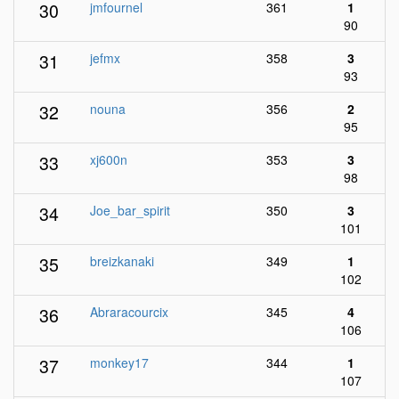
30
jmfournel
361
1
90
31
jefmx
358
3
93
32
nouna
356
2
95
33
xj600n
353
3
98
34
Joe_bar_spirit
350
3
101
35
breizkanaki
349
1
102
36
Abraracourcix
345
4
106
37
monkey17
344
1
107