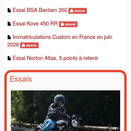
Essai BSA Bantam 350
abonné
Essai Kove 450 RR
abonné
Immatriculations Custom en France en juin
2026
abonné
Essai Norton Atlas, 5 points à retenir
Essais