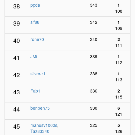
38
ppda
343
1
108
39
slf88
342
1
109
40
rone70
340
2
111
41
JMi
339
1
112
42
silver-r1
338
1
113
43
Fab1
336
2
115
44
benben75
330
6
121
45
manusv1000s
,
325
5
Taz83340
126