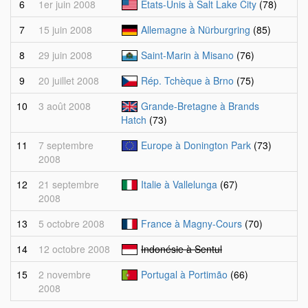
6
1er juin 2008
Etats-Unis à Salt Lake City
(78)
7
15 juin 2008
Allemagne à Nürburgring
(85)
8
29 juin 2008
Saint-Marin à Misano
(76)
9
20 juillet 2008
Rép. Tchèque à Brno
(75)
10
3 août 2008
Grande-Bretagne à Brands
Hatch
(73)
11
7 septembre
Europe à Donington Park
(73)
2008
12
21 septembre
Italie à Vallelunga
(67)
2008
13
5 octobre 2008
France à Magny-Cours
(70)
14
12 octobre 2008
Indonésie à Sentul
15
2 novembre
Portugal à Portimão
(66)
2008