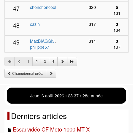
47
chonchoncool
320
5
131
48
cazin
317
3
134
49
MaxBIAGGI3
,
314
3
philippe57
137
1
2
3
4
Championnat préc.
Jeudi 6 août 2026 • 23:37 • 28e année
Derniers articles
Essai vidéo CF Moto 1000 MT-X