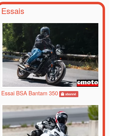
Essais
Essai BSA Bantam 350
abonné