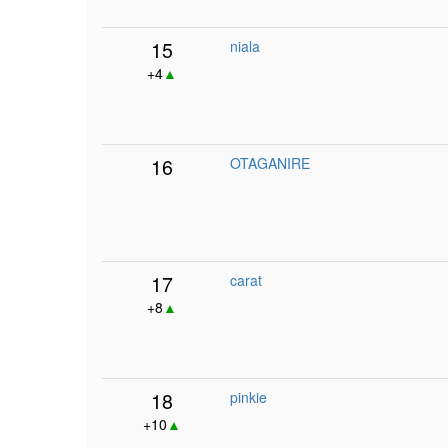
15
niala
+4
▲
16
OTAGANIRE
17
carat
+8
▲
18
pinkie
+10
▲