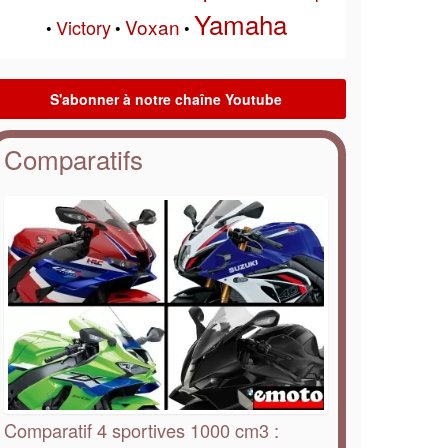
Yamaha
Voxan
Victory
•
•
•
Comparatifs
Comparatif 4 sportives 1000 cm3 :