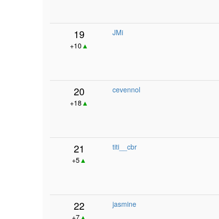
19
JMi
+10
▲
20
cevennol
+18
▲
21
titi__cbr
+5
▲
22
jasmine
+7
▲