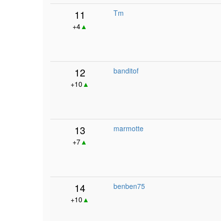
11
Tm
+4
▲
12
banditof
+10
▲
13
marmotte
+7
▲
14
benben75
+10
▲