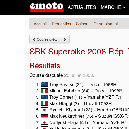
ACTUALITÉS
MARCHÉ
Accueil
Pronostics
Saison
Championnat
Course préc.
SBK Superbike 2008 Rép. 
Résultats
Course disputée
20 juillet 2008
.
Troy Bayliss (21) − Ducati 1098R
Michel Fabrizio (84) − Ducati 1098R
Troy Corser (11) − Yamaha YZF R1
Max Biaggi (3) − Ducati 1098R
Ryuichi Kiyonari (23) − Honda CBR1
Max Neukirchner (76) − Suzuki GSX-R
Noriyuki Haga (41) − Yamaha YZF R1
Yukio Kagayama (34) − Suzuki GSX-R