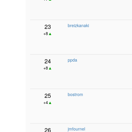
23
breizkanaki
+8
▲
24
ppda
+8
▲
25
bostrom
+4
▲
26
jmfournel