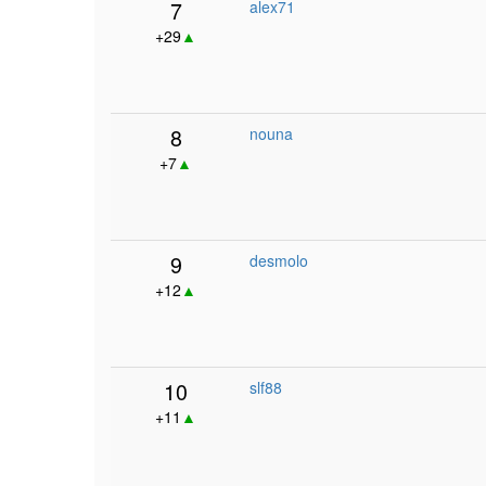
7
alex71
+29
▲
8
nouna
+7
▲
9
desmolo
+12
▲
10
slf88
+11
▲