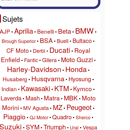
Sujets
BMW
Aprilia
Beta
AJP
Benelli
•
•
•
•
•
BSA
Bultaco
Buell
Brough Superior
•
•
•
•
Ducati
Royal
CF Moto
Derbi
•
•
•
Moto Guzzi
Enfield
Gilera
Fantic
•
•
•
•
Harley-Davidson
Honda
•
•
Husqvarna
Hyosung
Husaberg
•
•
•
Kawasaki
KTM
Kymco
Indian
•
•
•
•
MBK
Matra
Moto
Laverda
Mash
•
•
•
•
Peugeot
MZ
Morini
MV Agusta
•
•
•
•
Piaggio
Quadro
•
QJ Motor
•
•
Sherco
•
Suzuki
SYM
Triumph
Vespa
•
•
•
Ural
•