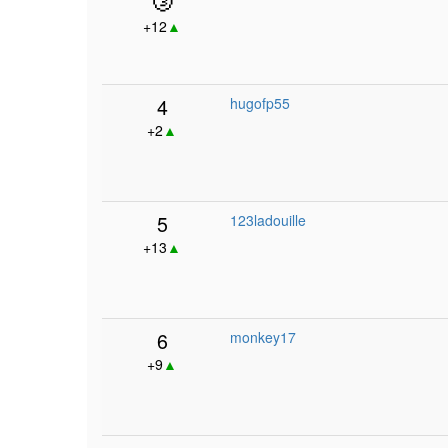
+12
▲
4
hugofp55
+2
▲
5
123ladouille
+13
▲
6
monkey17
+9
▲