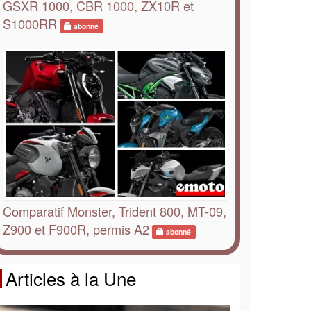
GSXR 1000, CBR 1000, ZX10R et
S1000RR
abonné
Comparatif Monster, Trident 800, MT-09,
Z900 et F900R, permis A2
abonné
Articles à la Une