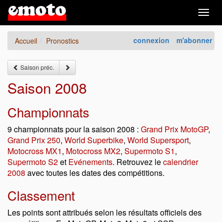
Togg
navig
connexion
m'abonner
Accueil
Pronostics
Saison préc.
Saison 2008
Championnats
9 championnats pour la saison 2008 :
Grand Prix MotoGP
,
Grand Prix 250
,
World Superbike
,
World Supersport
,
Motocross MX1
,
Motocross MX2
,
Supermoto S1
,
Supermoto S2
et
Evénements
. Retrouvez le
calendrier
2008
avec toutes les dates des compétitions.
Classement
Les points sont attribués selon les résultats officiels des