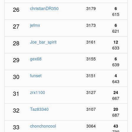
26
christianDR350
3179
6
615
27
jefmx
3173
6
621
28
Joe_bar_spirit
3161
12
633
29
gex68
3155
6
639
30
funset
3151
4
643
31
zrx1100
3127
24
667
32
Taz83340
3107
20
687
33
chonchoncool
3064
43
730