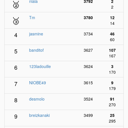
🥈
niala
3792
2
2
🥉
Tm
3780
12
14
4
jasmine
3734
46
60
5
banditof
3627
107
167
6
123ladouille
3624
3
170
7
NIOBE49
3615
9
179
8
desmolo
3524
91
270
9
breizkanaki
3499
25
295