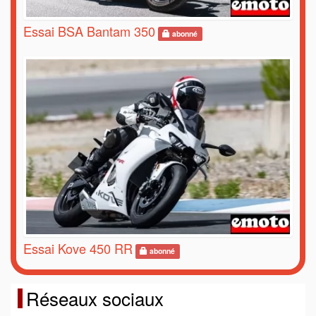
Essai BSA Bantam 350
abonné
Essai Kove 450 RR
abonné
Réseaux sociaux