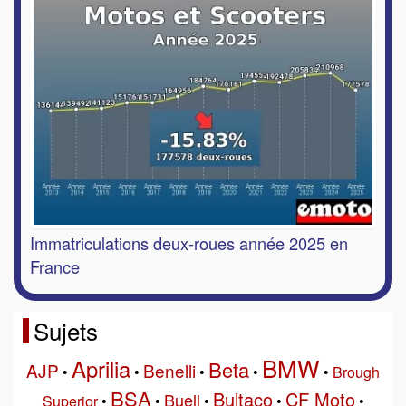
Immatriculations deux-roues année 2025 en
France
Sujets
BMW
Aprilia
Beta
AJP
Benelli
•
•
•
•
•
Brough
BSA
Bultaco
CF Moto
Buell
Superior
•
•
•
•
•