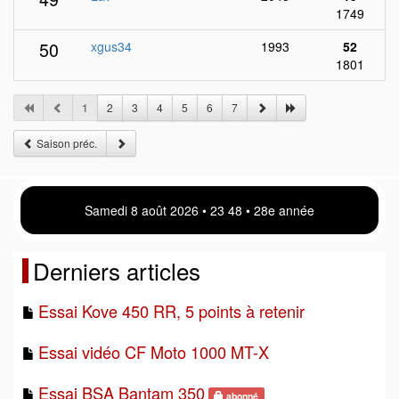
1749
50
xgus34
1993
52
1801
1
2
3
4
5
6
7
Saison préc.
Samedi 8 août 2026 • 23:48 • 28e année
Derniers articles
Essai Kove 450 RR, 5 points à retenir
Essai vidéo CF Moto 1000 MT-X
Essai BSA Bantam 350
abonné