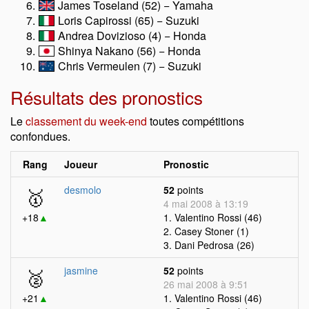
James Toseland (52) − Yamaha
Loris Capirossi (65) − Suzuki
Andrea Dovizioso (4) − Honda
Shinya Nakano (56) − Honda
Chris Vermeulen (7) − Suzuki
Résultats des pronostics
Le
classement du week-end
toutes compétitions
confondues.
Rang
Joueur
Pronostic
🥇
desmolo
52
points
4 mai 2008 à 13:19
+18
▲
1. Valentino Rossi (46)
2. Casey Stoner (1)
3. Dani Pedrosa (26)
🥈
jasmine
52
points
26 mai 2008 à 9:51
+21
▲
1. Valentino Rossi (46)