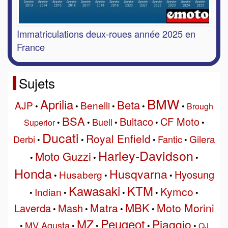
Immatriculations deux-roues année 2025 en
France
Sujets
BMW
Aprilia
Beta
AJP
Benelli
•
•
•
•
•
Brough
BSA
Bultaco
CF Moto
Buell
Superior
•
•
•
•
•
Ducati
Royal Enfield
Gilera
Derbi
Fantic
•
•
•
•
Harley-Davidson
Moto Guzzi
•
•
•
Honda
Husqvarna
Hyosung
Husaberg
•
•
•
Kawasaki
KTM
Kymco
Indian
•
•
•
•
•
MBK
Matra
Moto Morini
Laverda
Mash
•
•
•
•
Peugeot
MZ
Piaggio
MV Agusta
•
•
•
•
•
QJ