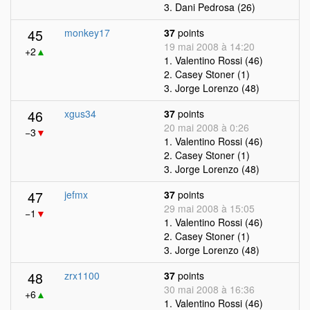
3. Dani Pedrosa (26)
45
monkey17
37
points
19 mai 2008 à 14:20
+2
▲
1. Valentino Rossi (46)
2. Casey Stoner (1)
3. Jorge Lorenzo (48)
46
xgus34
37
points
20 mai 2008 à 0:26
−3
▼
1. Valentino Rossi (46)
2. Casey Stoner (1)
3. Jorge Lorenzo (48)
47
jefmx
37
points
29 mai 2008 à 15:05
−1
▼
1. Valentino Rossi (46)
2. Casey Stoner (1)
3. Jorge Lorenzo (48)
48
zrx1100
37
points
30 mai 2008 à 16:36
+6
▲
1. Valentino Rossi (46)