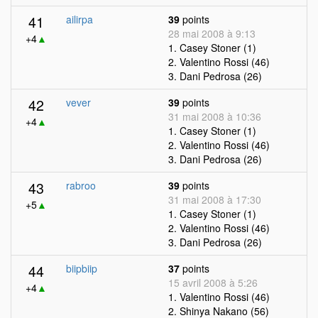
41
ailirpa
39
points
28 mai 2008 à 9:13
+4
▲
1. Casey Stoner (1)
2. Valentino Rossi (46)
3. Dani Pedrosa (26)
42
vever
39
points
31 mai 2008 à 10:36
+4
▲
1. Casey Stoner (1)
2. Valentino Rossi (46)
3. Dani Pedrosa (26)
43
rabroo
39
points
31 mai 2008 à 17:30
+5
▲
1. Casey Stoner (1)
2. Valentino Rossi (46)
3. Dani Pedrosa (26)
44
biipbiip
37
points
15 avril 2008 à 5:26
+4
▲
1. Valentino Rossi (46)
2. Shinya Nakano (56)