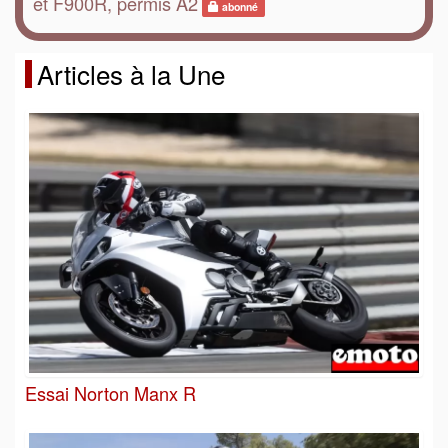
et F900R, permis A2
abonné
Articles à la Une
Essai Norton Manx R