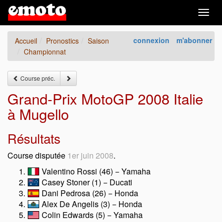
Togg
navig
connexion
m'abonner
Accueil
Pronostics
Saison
Championnat
Course préc.
Grand-Prix MotoGP 2008 Italie
à Mugello
Résultats
Course disputée
1er juin 2008
.
Valentino Rossi (46) − Yamaha
Casey Stoner (1) − Ducati
Dani Pedrosa (26) − Honda
Alex De Angelis (3) − Honda
Colin Edwards (5) − Yamaha