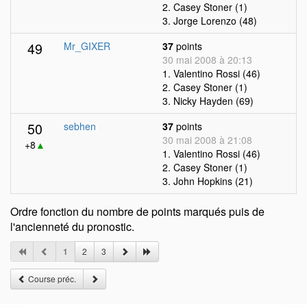
2. Casey Stoner (1)
3. Jorge Lorenzo (48)
49
Mr_GIXER
37
points
30 mai 2008 à 20:13
1. Valentino Rossi (46)
2. Casey Stoner (1)
3. Nicky Hayden (69)
50
sebhen
37
points
30 mai 2008 à 21:08
+8
▲
1. Valentino Rossi (46)
2. Casey Stoner (1)
3. John Hopkins (21)
Ordre fonction du nombre de points marqués puis de
l'ancienneté du pronostic.
1
2
3
Course préc.