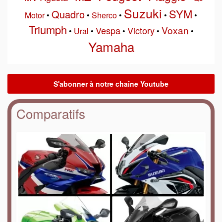
Suzuki
SYM
Quadro
Motor
•
•
Sherco
•
•
•
Triumph
Voxan
Vespa
Victory
•
Ural
•
•
•
•
Yamaha
Comparatifs