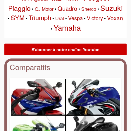
Suzuki
Piaggio
Quadro
•
QJ Motor
•
•
Sherco
•
SYM
Triumph
Voxan
Vespa
Victory
•
•
•
Ural
•
•
•
Yamaha
•
Comparatifs