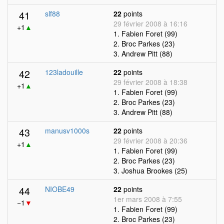
41
slf88
22
points
29 février 2008 à 16:16
+1
▲
1. Fabien Foret (99)
2. Broc Parkes (23)
3. Andrew Pitt (88)
42
123ladouille
22
points
29 février 2008 à 18:38
+1
▲
1. Fabien Foret (99)
2. Broc Parkes (23)
3. Andrew Pitt (88)
43
manusv1000s
22
points
29 février 2008 à 20:36
+1
▲
1. Fabien Foret (99)
2. Broc Parkes (23)
3. Joshua Brookes (25)
44
NIOBE49
22
points
1er mars 2008 à 7:55
−1
▼
1. Fabien Foret (99)
2. Broc Parkes (23)