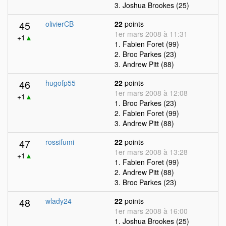
3. Joshua Brookes (25)
45
olivierCB
22
points
1er mars 2008 à 11:31
+1
▲
1. Fabien Foret (99)
2. Broc Parkes (23)
3. Andrew Pitt (88)
46
hugofp55
22
points
1er mars 2008 à 12:08
+1
▲
1. Broc Parkes (23)
2. Fabien Foret (99)
3. Andrew Pitt (88)
47
rossifumi
22
points
1er mars 2008 à 13:28
+1
▲
1. Fabien Foret (99)
2. Andrew Pitt (88)
3. Broc Parkes (23)
48
wlady24
22
points
1er mars 2008 à 16:00
1. Joshua Brookes (25)