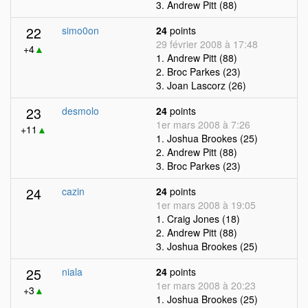
3. Andrew Pitt (88)
22
simo0on
24
points
29 février 2008 à 17:48
+4
▲
1. Andrew Pitt (88)
2. Broc Parkes (23)
3. Joan Lascorz (26)
23
desmolo
24
points
1er mars 2008 à 7:26
+11
▲
1. Joshua Brookes (25)
2. Andrew Pitt (88)
3. Broc Parkes (23)
24
cazin
24
points
1er mars 2008 à 19:05
1. Craig Jones (18)
2. Andrew Pitt (88)
3. Joshua Brookes (25)
25
niala
24
points
1er mars 2008 à 20:23
+3
▲
1. Joshua Brookes (25)