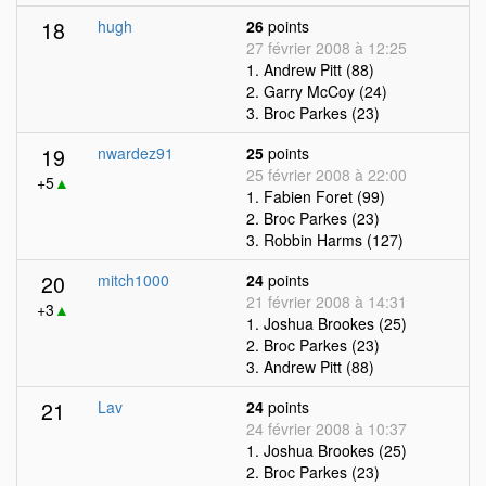
18
hugh
26
points
27 février 2008 à 12:25
1. Andrew Pitt (88)
2. Garry McCoy (24)
3. Broc Parkes (23)
19
nwardez91
25
points
25 février 2008 à 22:00
+5
▲
1. Fabien Foret (99)
2. Broc Parkes (23)
3. Robbin Harms (127)
20
mitch1000
24
points
21 février 2008 à 14:31
+3
▲
1. Joshua Brookes (25)
2. Broc Parkes (23)
3. Andrew Pitt (88)
21
Lav
24
points
24 février 2008 à 10:37
1. Joshua Brookes (25)
2. Broc Parkes (23)