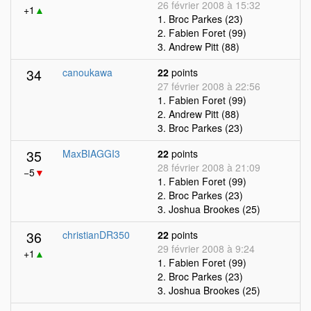
26 février 2008 à 15:32
+1
▲
1. Broc Parkes (23)
2. Fabien Foret (99)
3. Andrew Pitt (88)
34
canoukawa
22
points
27 février 2008 à 22:56
1. Fabien Foret (99)
2. Andrew Pitt (88)
3. Broc Parkes (23)
35
MaxBIAGGI3
22
points
28 février 2008 à 21:09
−5
▼
1. Fabien Foret (99)
2. Broc Parkes (23)
3. Joshua Brookes (25)
36
christianDR350
22
points
29 février 2008 à 9:24
+1
▲
1. Fabien Foret (99)
2. Broc Parkes (23)
3. Joshua Brookes (25)