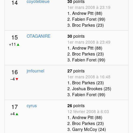
14
coyotebleue
30
points
1er mars 2008 à 23:19
1. Andrew Pitt (88)
2. Fabien Foret (99)
3. Broc Parkes (23)
15
OTAGANIRE
30
points
1er mars 2008 à 23:49
+11
▲
1. Andrew Pitt (88)
2. Broc Parkes (23)
3. Fabien Foret (99)
16
jmfournel
27
points
1er mars 2008 à 16:48
−4
▼
1. Broc Parkes (23)
2. Joshua Brookes (25)
3. Fabien Foret (99)
17
cyrus
26
points
12 février 2008 à 6:03
+4
▲
1. Andrew Pitt (88)
2. Broc Parkes (23)
3. Garry McCoy (24)