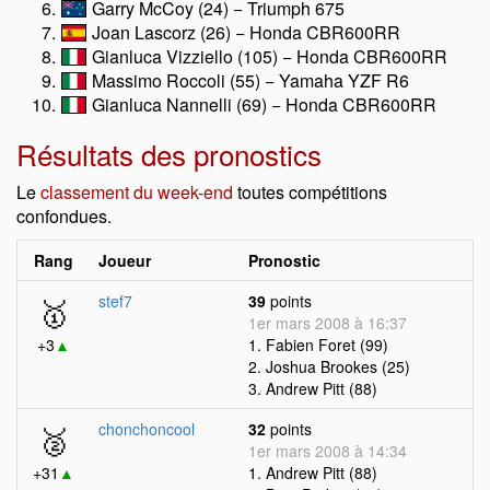
Garry McCoy (24) − Triumph 675
Joan Lascorz (26) − Honda CBR600RR
Gianluca Vizziello (105) − Honda CBR600RR
Massimo Roccoli (55) − Yamaha YZF R6
Gianluca Nannelli (69) − Honda CBR600RR
Résultats des pronostics
Le
classement du week-end
toutes compétitions
confondues.
Rang
Joueur
Pronostic
🥇
stef7
39
points
1er mars 2008 à 16:37
+3
▲
1. Fabien Foret (99)
2. Joshua Brookes (25)
3. Andrew Pitt (88)
🥈
chonchoncool
32
points
1er mars 2008 à 14:34
+31
▲
1. Andrew Pitt (88)