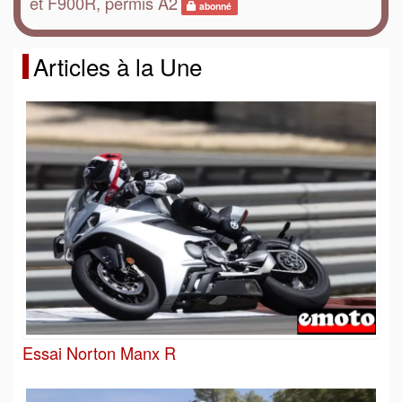
et F900R, permis A2
abonné
Articles à la Une
Essai Norton Manx R