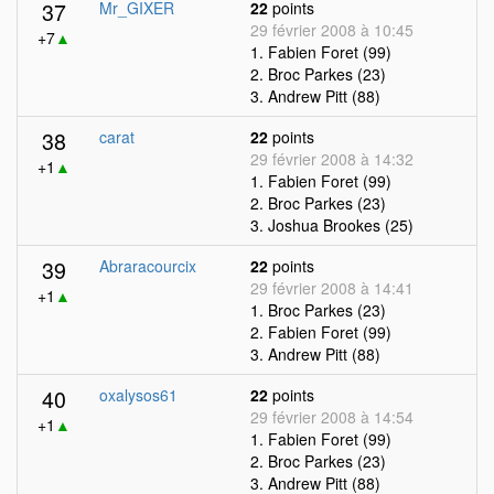
37
Mr_GIXER
22
points
29 février 2008 à 10:45
+7
▲
1. Fabien Foret (99)
2. Broc Parkes (23)
3. Andrew Pitt (88)
38
carat
22
points
29 février 2008 à 14:32
+1
▲
1. Fabien Foret (99)
2. Broc Parkes (23)
3. Joshua Brookes (25)
39
Abraracourcix
22
points
29 février 2008 à 14:41
+1
▲
1. Broc Parkes (23)
2. Fabien Foret (99)
3. Andrew Pitt (88)
40
oxalysos61
22
points
29 février 2008 à 14:54
+1
▲
1. Fabien Foret (99)
2. Broc Parkes (23)
3. Andrew Pitt (88)