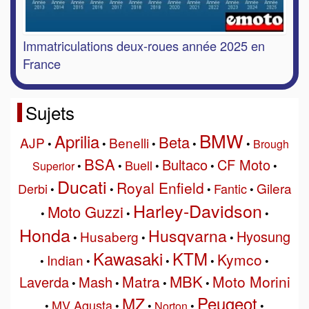
Immatriculations deux-roues année 2025 en
France
Sujets
BMW
Aprilia
Beta
AJP
Benelli
•
•
•
•
•
Brough
BSA
Bultaco
CF Moto
Buell
Superior
•
•
•
•
•
Ducati
Royal Enfield
Gilera
Derbi
Fantic
•
•
•
•
Harley-Davidson
Moto Guzzi
•
•
•
Honda
Husqvarna
Hyosung
Husaberg
•
•
•
Kawasaki
KTM
Kymco
Indian
•
•
•
•
•
MBK
Matra
Moto Morini
Laverda
Mash
•
•
•
•
Peugeot
MZ
MV Agusta
•
•
•
Norton
•
•