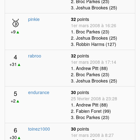
2. Broc Parkes (23)
3. Joshua Brookes (25)
🥉
pinkie
32
points
1er mars 2008 à 16:26
+9
▲
1. Broc Parkes (23)
2. Joshua Brookes (25)
3. Robbin Harms (127)
4
rabroo
32
points
1er mars 2008 à 17:14
+31
▲
1. Andrew Pitt (88)
2. Broc Parkes (23)
3. Joshua Brookes (25)
5
endurance
30
points
25 février 2008 à 23:28
+2
▲
1. Andrew Pitt (88)
2. Fabien Foret (99)
3. Broc Parkes (23)
6
toinez1000
30
points
1er mars 2008 à 8:27
+30
▲