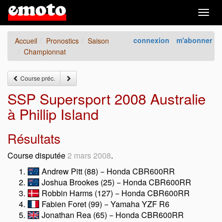
Togg
navig
connexion
m'abonner
Accueil
Pronostics
Saison
Championnat
Course préc.
SSP Supersport 2008 Australie
à Phillip Island
Résultats
Course disputée
2 mars 2008
.
Andrew Pitt (88) − Honda CBR600RR
Joshua Brookes (25) − Honda CBR600RR
Robbin Harms (127) − Honda CBR600RR
Fabien Foret (99) − Yamaha YZF R6
Jonathan Rea (65) − Honda CBR600RR