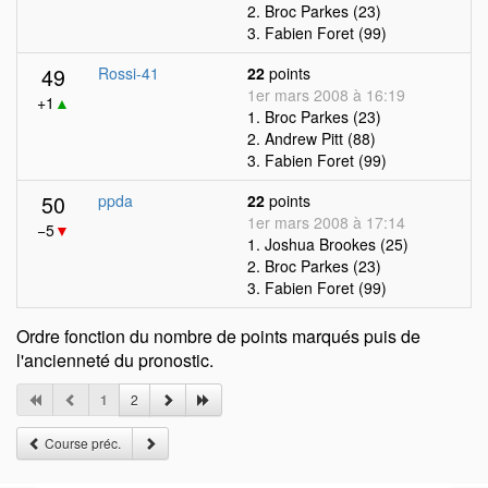
2. Broc Parkes (23)
3. Fabien Foret (99)
49
Rossi-41
22
points
1er mars 2008 à 16:19
+1
▲
1. Broc Parkes (23)
2. Andrew Pitt (88)
3. Fabien Foret (99)
50
ppda
22
points
1er mars 2008 à 17:14
−5
▼
1. Joshua Brookes (25)
2. Broc Parkes (23)
3. Fabien Foret (99)
Ordre fonction du nombre de points marqués puis de
l'ancienneté du pronostic.
1
2
Course préc.