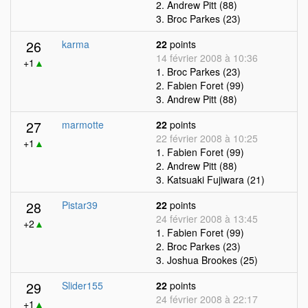
2. Andrew Pitt (88)
3. Broc Parkes (23)
26
karma
22
points
14 février 2008 à 10:36
+1
▲
1. Broc Parkes (23)
2. Fabien Foret (99)
3. Andrew Pitt (88)
27
marmotte
22
points
22 février 2008 à 10:25
+1
▲
1. Fabien Foret (99)
2. Andrew Pitt (88)
3. Katsuaki Fujiwara (21)
28
Pistar39
22
points
24 février 2008 à 13:45
+2
▲
1. Fabien Foret (99)
2. Broc Parkes (23)
3. Joshua Brookes (25)
29
Slider155
22
points
24 février 2008 à 22:17
+1
▲