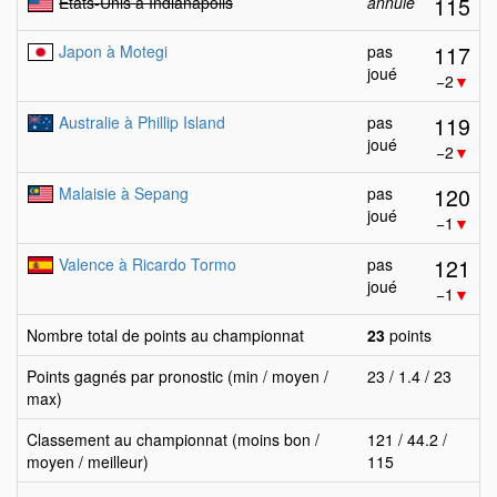
115
Etats-Unis à Indianapolis
annulé
117
Japon à Motegi
pas
joué
−2
▼
119
Australie à Phillip Island
pas
joué
−2
▼
120
Malaisie à Sepang
pas
joué
−1
▼
121
Valence à Ricardo Tormo
pas
joué
−1
▼
Nombre total de points au championnat
23
points
Points gagnés par pronostic (min / moyen /
23 / 1.4 / 23
max)
Classement au championnat (moins bon /
121 / 44.2 /
moyen / meilleur)
115