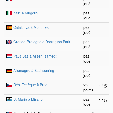
joué
Italie à Mugello
pas
joué
Catalunya à Montmelo
pas
joué
Grande-Bretagne à Donington Park
pas
joué
Pays-Bas à Assen (samedi)
pas
joué
Allemagne à Sachsenring
pas
joué
115
Rép. Tchèque à Brno
23
points
115
St-Marin à Misano
pas
joué