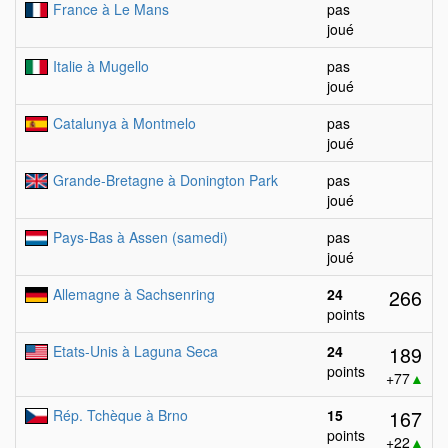
France à Le Mans
pas
joué
Italie à Mugello
pas
joué
Catalunya à Montmelo
pas
joué
Grande-Bretagne à Donington Park
pas
joué
Pays-Bas à Assen (samedi)
pas
joué
266
Allemagne à Sachsenring
24
points
189
Etats-Unis à Laguna Seca
24
points
+77
▲
167
Rép. Tchèque à Brno
15
points
+22
▲