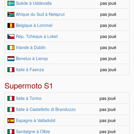
Suède à Uddevalla
pas joué
Afrique du Sud à Nelsprut
pas joué
Belgique à Lommel
pas joué
Rép. Tchèque à Loket
pas joué
Irlande à Dublin
pas joué
Benelux à Lierop
pas joué
Italie à Faenza
pas joué
Supermoto S1
Italie à Torino
pas joué
Italie à Castelletto di Branduzzo
pas joué
Espagne à Valladolid
pas joué
Sardaigne à Olbia
pas joué