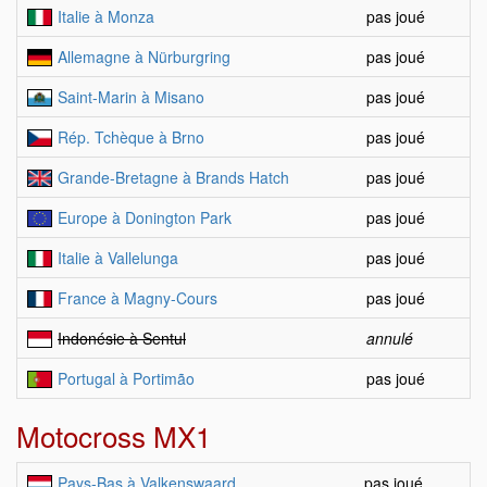
Italie à Monza
pas joué
Allemagne à Nürburgring
pas joué
Saint-Marin à Misano
pas joué
Rép. Tchèque à Brno
pas joué
Grande-Bretagne à Brands Hatch
pas joué
Europe à Donington Park
pas joué
Italie à Vallelunga
pas joué
France à Magny-Cours
pas joué
Indonésie à Sentul
annulé
Portugal à Portimão
pas joué
Motocross MX1
Pays-Bas à Valkenswaard
pas joué