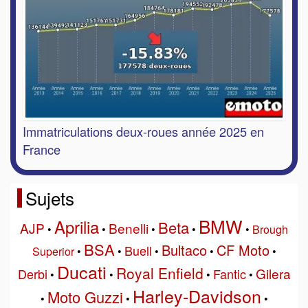
Immatriculations deux-roues année 2025 en
France
Sujets
BMW
Aprilia
Beta
AJP
Benelli
•
•
•
•
•
Brough
BSA
Bultaco
CF Moto
Buell
Superior
•
•
•
•
•
Ducati
Royal Enfield
Gilera
Derbi
Fantic
•
•
•
•
Harley-Davidson
Moto Guzzi
•
•
•