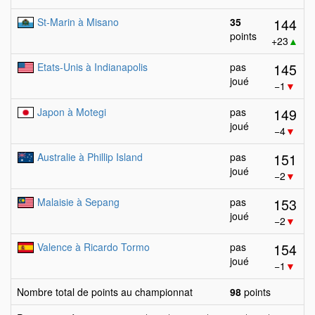
144
St-Marin à Misano
35
points
+23
▲
145
Etats-Unis à Indianapolis
pas
joué
−1
▼
149
Japon à Motegi
pas
joué
−4
▼
151
Australie à Phillip Island
pas
joué
−2
▼
153
Malaisie à Sepang
pas
joué
−2
▼
154
Valence à Ricardo Tormo
pas
joué
−1
▼
Nombre total de points au championnat
98
points