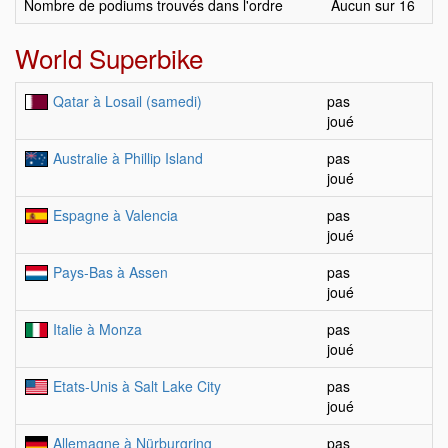
Nombre de podiums trouvés dans l'ordre
Aucun sur 16
World Superbike
Qatar à Losail (samedi)
pas
joué
Australie à Phillip Island
pas
joué
Espagne à Valencia
pas
joué
Pays-Bas à Assen
pas
joué
Italie à Monza
pas
joué
Etats-Unis à Salt Lake City
pas
joué
Allemagne à Nürburgring
pas