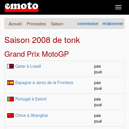
Togg
navig
connexion
m'abonner
Accueil
Pronostics
Saison
Saison 2008 de tonk
Grand Prix MotoGP
Qatar à Losail
pas
joué
Espagne à Jerez de la Frontera
pas
joué
Portugal à Estoril
pas
joué
Chine à Shanghai
pas
joué