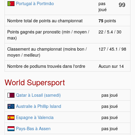
99
Portugal à Portimão
pas
joué
Nombre total de points au championnat
75
points
Points gagnés par pronostic (min / moyen /
22 / 5.4 / 30
max)
Classement au championnat (moins bon /
127 / 45.1 / 98
moyen / meilleur)
Nombre de podiums trouvés dans l'ordre
Aucun sur 14
World Supersport
Qatar à Losail (samedi)
pas joué
Australie à Phillip Island
pas joué
Espagne à Valencia
pas joué
Pays-Bas à Assen
pas joué