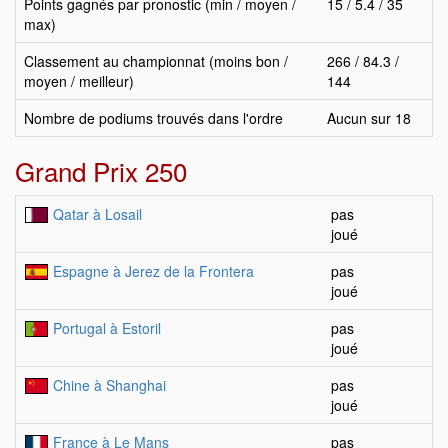
Points gagnés par pronostic (min / moyen /
15 / 5.4 / 35
max)
Classement au championnat (moins bon /
266 / 84.3 /
moyen / meilleur)
144
Nombre de podiums trouvés dans l'ordre
Aucun sur 18
Grand Prix 250
Qatar à Losail
pas
joué
Espagne à Jerez de la Frontera
pas
joué
Portugal à Estoril
pas
joué
Chine à Shanghai
pas
joué
France à Le Mans
pas