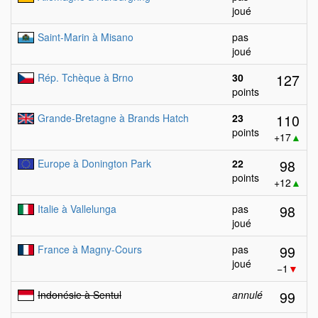
joué
Saint-Marin à Misano
pas
joué
127
Rép. Tchèque à Brno
30
points
110
Grande-Bretagne à Brands Hatch
23
points
+17
▲
98
Europe à Donington Park
22
points
+12
▲
98
Italie à Vallelunga
pas
joué
99
France à Magny-Cours
pas
joué
−1
▼
99
Indonésie à Sentul
annulé