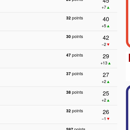
45
+7
▲
40
32
points
+5
▲
42
30
points
−2
▼
29
47
points
+13
▲
27
37
points
+2
▲
25
38
points
+2
▲
26
32
points
−1
▼
597
points