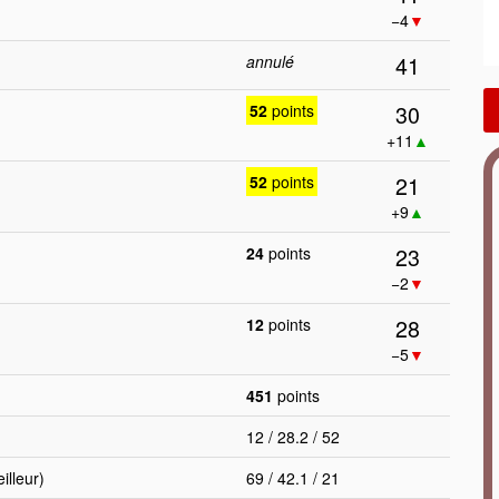
−4
▼
41
annulé
30
52
points
+11
▲
21
52
points
+9
▲
23
24
points
−2
▼
28
12
points
−5
▼
451
points
12 / 28.2 / 52
lleur)
69 / 42.1 / 21