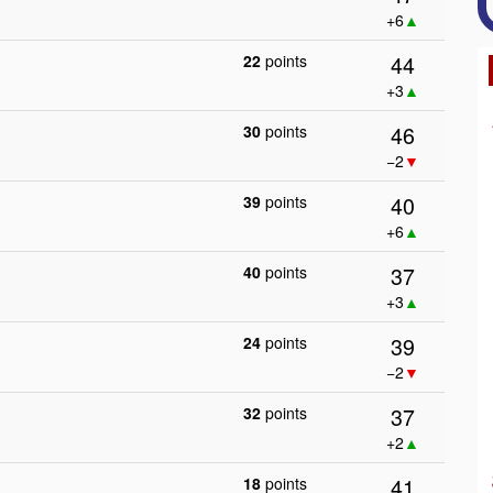
+6
▲
44
22
points
+3
▲
46
30
points
−2
▼
40
39
points
+6
▲
37
40
points
+3
▲
39
24
points
−2
▼
37
32
points
+2
▲
41
18
points