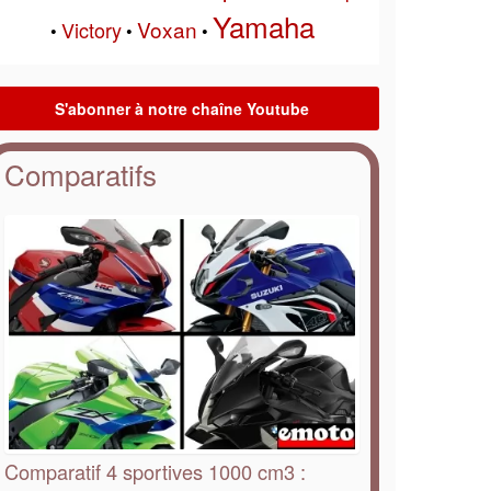
Yamaha
Voxan
Victory
•
•
•
Comparatifs
Comparatif 4 sportives 1000 cm3 :