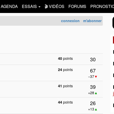
AGENDA
ESSAIS
🎬 VIDÉOS
FORUMS
PRONOSTI
connexion
m'abonner
30
40
points
67
24
points
−37
▼
39
41
points
+28
▲
26
44
points
+13
▲