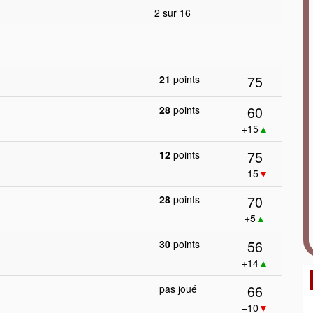
2 sur 16
75
21
points
60
28
points
+15
▲
75
12
points
−15
▼
70
28
points
+5
▲
56
30
points
+14
▲
66
pas joué
−10
▼