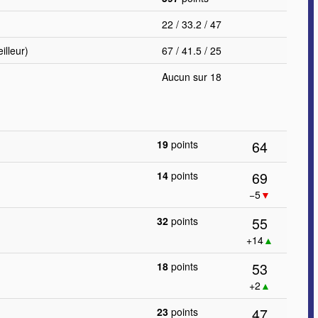
22 / 33.2 / 47
lleur)
67 / 41.5 / 25
Aucun sur 18
64
19
points
69
14
points
−5
▼
55
32
points
+14
▲
53
18
points
+2
▲
47
23
points