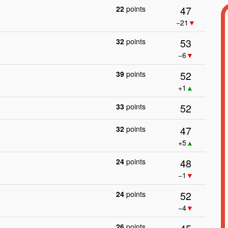
47
22
points
−21
▼
53
32
points
−6
▼
52
39
points
+1
▲
52
33
points
47
32
points
+5
▲
48
24
points
−1
▼
52
24
points
−4
▼
26
points