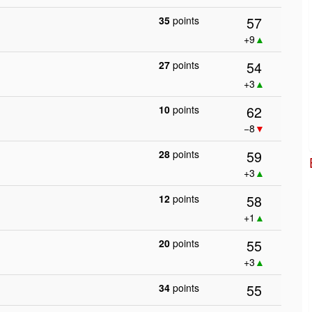
57
35
points
+9
▲
54
27
points
+3
▲
62
10
points
−8
▼
59
28
points
+3
▲
58
12
points
+1
▲
55
20
points
+3
▲
55
34
points