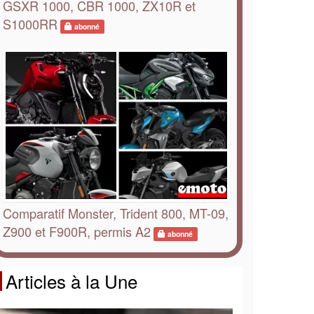
GSXR 1000, CBR 1000, ZX10R et
S1000RR
abonné
Comparatif Monster, Trident 800, MT-09,
Z900 et F900R, permis A2
abonné
Articles à la Une