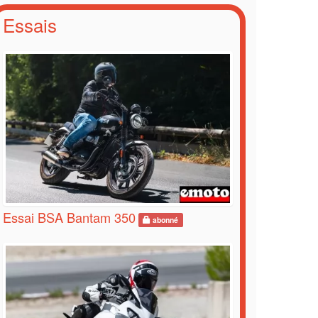
Essais
Essai BSA Bantam 350
abonné