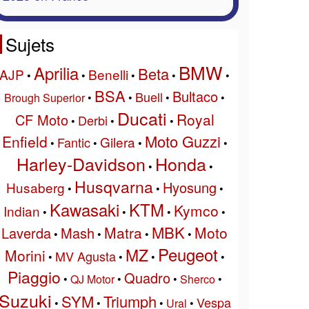
Sujets
BMW
Aprilia
Beta
AJP
Benelli
•
•
•
•
•
BSA
Bultaco
Buell
Brough Superior
•
•
•
•
Ducati
Royal
CF Moto
Derbi
•
•
•
Moto Guzzi
Enfield
Gilera
Fantic
•
•
•
•
Harley-Davidson
Honda
•
•
Husqvarna
Hyosung
Husaberg
•
•
•
Kawasaki
KTM
Kymco
Indian
•
•
•
•
MBK
Matra
Moto
Laverda
Mash
•
•
•
•
Peugeot
MZ
Morini
MV Agusta
•
•
•
•
Piaggio
Quadro
•
QJ Motor
•
•
Sherco
•
Suzuki
SYM
Triumph
Vespa
•
•
•
Ural
•