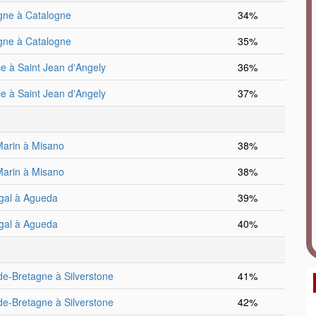
gne à Catalogne
34%
gne à Catalogne
35%
e à Saint Jean d'Angely
36%
e à Saint Jean d'Angely
37%
arin à Misano
38%
arin à Misano
38%
gal à Agueda
39%
gal à Agueda
40%
e-Bretagne à Silverstone
41%
e-Bretagne à Silverstone
42%