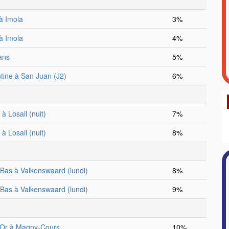
 à Imola
3%
 à Imola
4%
ans
5%
tine à San Juan (J2)
6%
à Losail (nuit)
7%
à Losail (nuit)
8%
Bas à Valkenswaard (lundi)
8%
Bas à Valkenswaard (lundi)
9%
'Or à Magny-Cours
10%