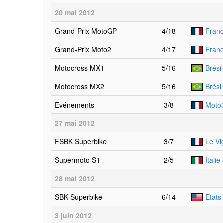
20 mai 2012
Grand-Prix MotoGP
4/18
Fran
Grand-Prix Moto2
4/17
Fran
Motocross MX1
5/16
Brési
Motocross MX2
5/16
Brési
Evénements
3/8
Moto
27 mai 2012
FSBK Superbike
3/7
Le Vi
Supermoto S1
2/5
Itali
28 mai 2012
SBK Superbike
6/14
Etats
3 juin 2012