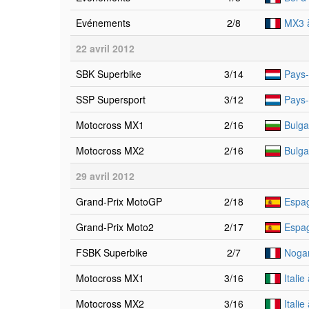
Evénements
2/8
MX3 à
22 avril 2012
SBK Superbike
3/14
Pays-
SSP Supersport
3/12
Pays-
Motocross MX1
2/16
Bulga
Motocross MX2
2/16
Bulga
29 avril 2012
Grand-Prix MotoGP
2/18
Espag
Grand-Prix Moto2
2/17
Espag
FSBK Superbike
2/7
Noga
Motocross MX1
3/16
Itali
Motocross MX2
3/16
Itali