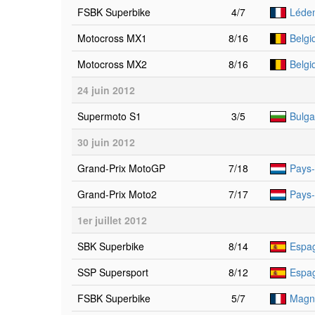
FSBK Superbike
4/7
Léde
Motocross MX1
8/16
Belgi
Motocross MX2
8/16
Belgi
24 juin 2012
Supermoto S1
3/5
Bulga
30 juin 2012
Grand-Prix MotoGP
7/18
Pays-
Grand-Prix Moto2
7/17
Pays-
1er juillet 2012
SBK Superbike
8/14
Espa
SSP Supersport
8/12
Espa
FSBK Superbike
5/7
Magn