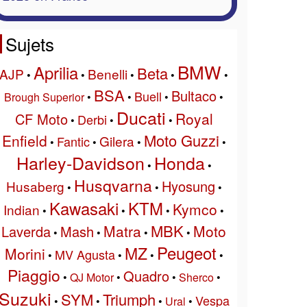
Sujets
BMW
Aprilia
Beta
AJP
Benelli
•
•
•
•
•
BSA
Bultaco
Buell
Brough Superior
•
•
•
•
Ducati
Royal
CF Moto
Derbi
•
•
•
Moto Guzzi
Enfield
Gilera
Fantic
•
•
•
•
Harley-Davidson
Honda
•
•
Husqvarna
Hyosung
Husaberg
•
•
•
Kawasaki
KTM
Kymco
Indian
•
•
•
•
MBK
Matra
Moto
Laverda
Mash
•
•
•
•
Peugeot
MZ
Morini
MV Agusta
•
•
•
•
Piaggio
Quadro
•
QJ Motor
•
•
Sherco
•
Suzuki
SYM
Triumph
Vespa
•
•
•
Ural
•