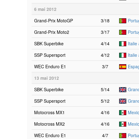
6 mai 2012
Grand-Prix MotoGP
3/18
Portug
Grand-Prix Moto2
3/17
Portug
SBK Superbike
4/14
Itali
SSP Supersport
4/12
Itali
WEC Enduro E1
3/7
Espag
13 mai 2012
SBK Superbike
5/14
Grand
SSP Supersport
5/12
Grand
Motocross MX1
4/16
Mexiq
Motocross MX2
4/16
Mexiq
WEC Enduro E1
4/7
Portu