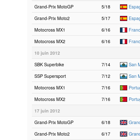
Grand-Prix MotoGP
5/18
Espa
Grand-Prix Moto2
5/17
Espa
Motocross MX1
6/16
Franc
Motocross MX2
6/16
Franc
10 juin 2012
SBK Superbike
7/14
San M
SSP Supersport
7/12
San M
Motocross MX1
7/16
Portu
Motocross MX2
7/16
Portu
17 juin 2012
Grand-Prix MotoGP
6/18
Grand
Grand-Prix Moto2
6/17
Grand