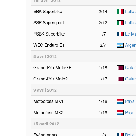
1er avril 2012
SBK Superbike
2/14
Italie
SSP Supersport
2/12
Italie
FSBK Superbike
1/7
Le M
WEC Enduro E1
2/7
Argen
8 avril 2012
Grand-Prix MotoGP
1/18
Qatar 
Grand-Prix Moto2
1/17
Qatar 
9 avril 2012
Motocross MX1
1/16
Pays-
Motocross MX2
1/16
Pays-
15 avril 2012
Evénements
1/8
Bol d