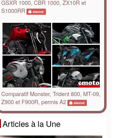
GSXR 1000, CBR 1000, ZX10R et
S1000RR
abonné
Comparatif Monster, Trident 800, MT-09,
Z900 et F900R, permis A2
abonné
Articles à la Une