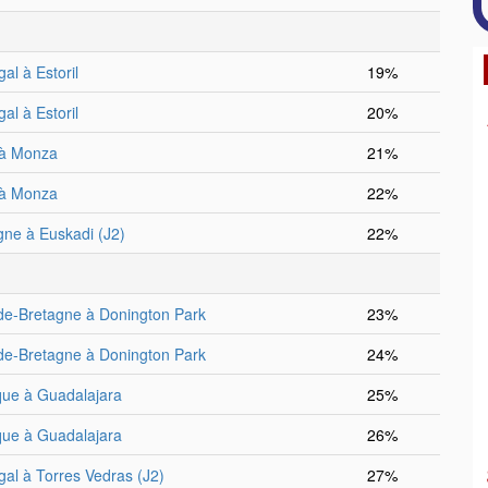
al à Estoril
19%
al à Estoril
20%
e à Monza
21%
e à Monza
22%
ne à Euskadi (J2)
22%
e-Bretagne à Donington Park
23%
e-Bretagne à Donington Park
24%
ue à Guadalajara
25%
ue à Guadalajara
26%
gal à Torres Vedras (J2)
27%