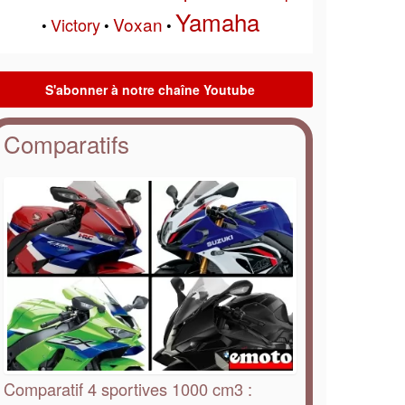
Yamaha
Voxan
Victory
•
•
•
Comparatifs
Comparatif 4 sportives 1000 cm3 :