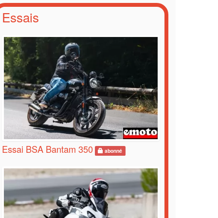
Essais
Essai BSA Bantam 350
abonné