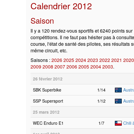
Calendrier 2012
Saison
Il y a 120 rendez-vous sportifs et 6240 points sur
compétitions. Il ne faut pas hésiter pas à consulte
course, l'état de santé des pilotes, ses résultats
même circuit, etc.
Saisons :
2026
2025
2024
2023
2022
2021
2020
2009
2008
2007
2006
2005
2004
2003
.
26 février 2012
SBK Superbike
1/14
Austra
SSP Supersport
1/12
Austra
25 mars 2012
WEC Enduro E1
1/7
Chili 