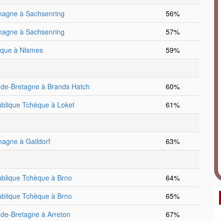
magne à Sachsenring
56%
magne à Sachsenring
57%
ique à Nismes
59%
de-Bretagne à Brands Hatch
60%
blique Tchèque à Loket
61%
magne à Gaildorf
63%
blique Tchèque à Brno
64%
blique Tchèque à Brno
65%
de-Bretagne à Arreton
67%