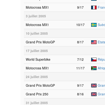
Motocross MX1
9/17
Fran
3 juillet 2005
Motocross MX1
10/17
Suèd
10 juillet 2005
Grand Prix MotoGP
8/17
Etat
17 juillet 2005
World Superbike
7/12
Répu
Motocross MX1
11/17
Afri
24 juillet 2005
Grand Prix MotoGP
9/17
Gran
Grand Prix 250
8/16
Gran
31 juillet 2005