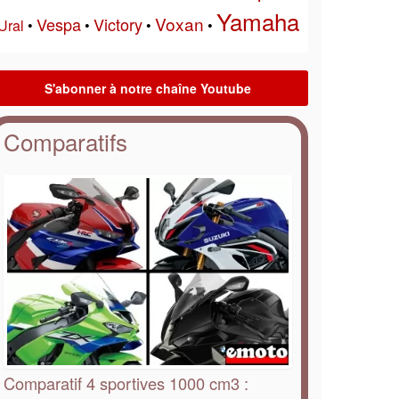
Yamaha
Voxan
Vespa
Victory
Ural
•
•
•
•
Comparatifs
Comparatif 4 sportives 1000 cm3 :