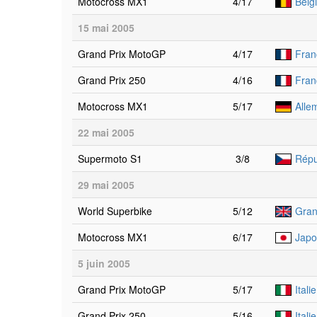
Motocross MX1
4/17
Belg
15 mai 2005
Grand Prix MotoGP
4/17
Fran
Grand Prix 250
4/16
Fran
Motocross MX1
5/17
Alle
22 mai 2005
Supermoto S1
3/8
Répu
29 mai 2005
World Superbike
5/12
Gran
Motocross MX1
6/17
Japo
5 juin 2005
Grand Prix MotoGP
5/17
Itali
Grand Prix 250
5/16
Itali