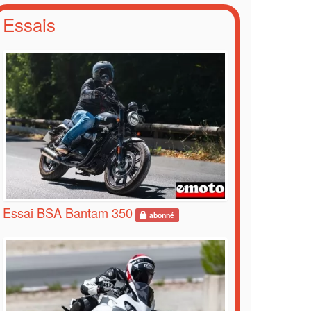
Essais
Essai BSA Bantam 350
abonné