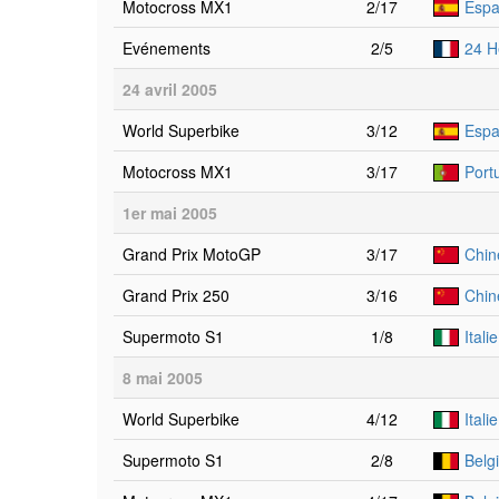
Motocross MX1
2/17
Espa
Evénements
2/5
24 H
24 avril 2005
World Superbike
3/12
Espa
Motocross MX1
3/17
Port
1er mai 2005
Grand Prix MotoGP
3/17
Chin
Grand Prix 250
3/16
Chin
Supermoto S1
1/8
Itali
8 mai 2005
World Superbike
4/12
Ital
Supermoto S1
2/8
Belg