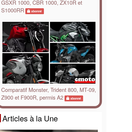
GSXR 1000, CBR 1000, ZX10R et
S1000RR
abonné
Comparatif Monster, Trident 800, MT-09,
Z900 et F900R, permis A2
abonné
Articles à la Une