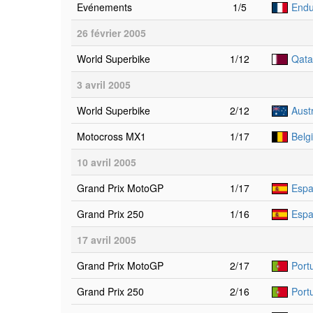
Evénements
1/5
Endu
26 février 2005
World Superbike
1/12
Qata
3 avril 2005
World Superbike
2/12
Austr
Motocross MX1
1/17
Belg
10 avril 2005
Grand Prix MotoGP
1/17
Espa
Grand Prix 250
1/16
Espa
17 avril 2005
Grand Prix MotoGP
2/17
Portu
Grand Prix 250
2/16
Portu