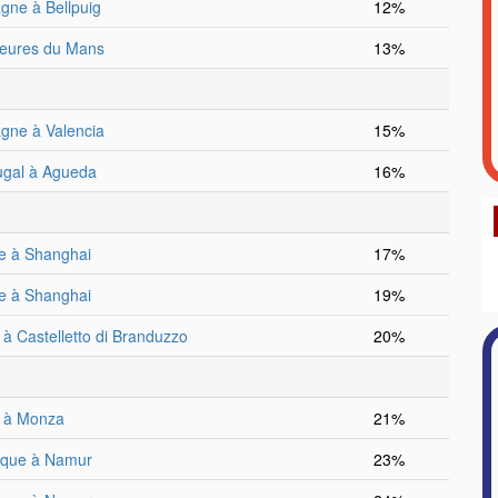
gne à Bellpuig
12%
eures du Mans
13%
gne à Valencia
15%
ugal à Agueda
16%
e à Shanghai
17%
e à Shanghai
19%
e à Castelletto di Branduzzo
20%
ie à Monza
21%
ique à Namur
23%