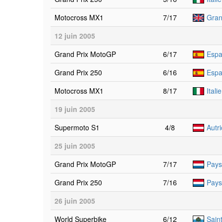
Motocross MX1
7/17
Gran
12 juin 2005
Grand Prix MotoGP
6/17
Espa
Grand Prix 250
6/16
Espa
Motocross MX1
8/17
Itali
19 juin 2005
Supermoto S1
4/8
Autr
25 juin 2005
Grand Prix MotoGP
7/17
Pays
Grand Prix 250
7/16
Pays
26 juin 2005
World Superbike
6/12
Sain