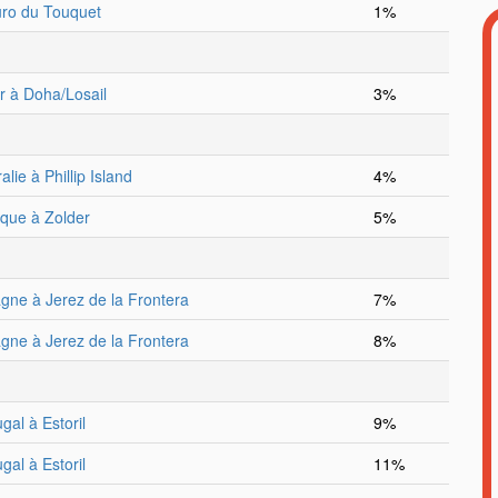
ro du Touquet
1%
r à Doha/Losail
3%
alie à Phillip Island
4%
ique à Zolder
5%
gne à Jerez de la Frontera
7%
gne à Jerez de la Frontera
8%
gal à Estoril
9%
gal à Estoril
11%