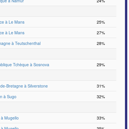
ique à Namur
24%
ce à Le Mans
25%
ce à Le Mans
27%
magne à Teutschenthal
28%
blique Tchèque à Sosnova
29%
de-Bretagne à Silverstone
31%
n à Sugo
32%
e à Mugello
33%
e à Mugello
35%