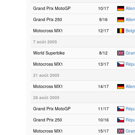
Grand Prix MotoGP
10/17
Alle
Grand Prix 250
9/16
Alle
Motocross MX1
12/17
Belg
7 août 2005
World Superbike
8/12
Gran
Motocross MX1
13/17
Répu
21 août 2005
Motocross MX1
14/17
Alle
28 août 2005
Grand Prix MotoGP
11/17
Répu
Grand Prix 250
10/16
Répu
Motocross MX1
15/17
Gran