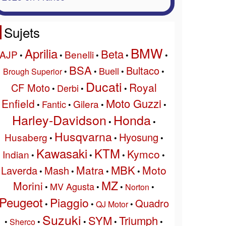
Sujets
BMW
Aprilia
Beta
AJP
Benelli
•
•
•
•
•
BSA
Bultaco
Buell
Brough Superior
•
•
•
•
Ducati
Royal
CF Moto
Derbi
•
•
•
Moto Guzzi
Enfield
Gilera
Fantic
•
•
•
•
Harley-Davidson
Honda
•
•
Husqvarna
Hyosung
Husaberg
•
•
•
Kawasaki
KTM
Kymco
Indian
•
•
•
•
MBK
Matra
Moto
Laverda
Mash
•
•
•
•
MZ
Morini
MV Agusta
•
•
•
Norton
•
Peugeot
Piaggio
Quadro
•
•
QJ Motor
•
Suzuki
SYM
Triumph
•
Sherco
•
•
•
•