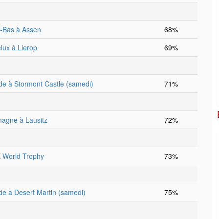
-Bas à Assen
68%
lux à Lierop
69%
nde à Stormont Castle (samedi)
71%
magne à Lausitz
72%
 World Trophy
73%
nde à Desert Martin (samedi)
75%