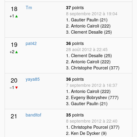
18
Tm
37
points
8 septembre 2012 à 19:04
+1
▲
1. Gautier Paulin (21)
2. Antonio Cairoli (222)
3. Clement Desalle (25)
19
pat42
36
points
28 août 2012 à 22:45
+2
▲
1. Clement Desalle (25)
2. Antonio Cairoli (222)
3. Christophe Pourcel (377)
20
yaya85
36
points
7 septembre 2012 à 16:37
−1
▼
1. Antonio Cairoli (222)
2. Evgeny Bobryshev (777)
3. Gautier Paulin (21)
21
banditof
35
points
8 septembre 2012 à 22:40
1. Christophe Pourcel (377)
2. Ken De Dycker (9)