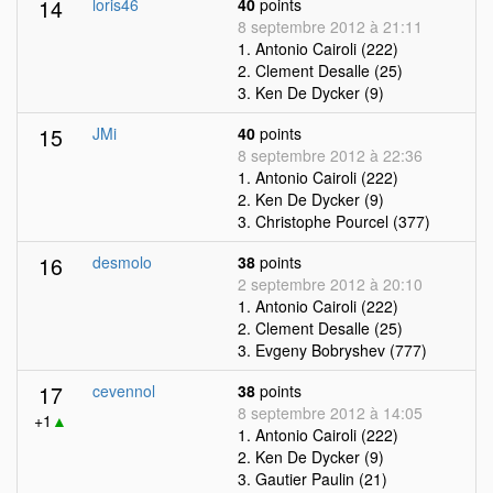
14
loris46
40
points
8 septembre 2012 à 21:11
1. Antonio Cairoli (222)
2. Clement Desalle (25)
3. Ken De Dycker (9)
15
JMi
40
points
8 septembre 2012 à 22:36
1. Antonio Cairoli (222)
2. Ken De Dycker (9)
3. Christophe Pourcel (377)
16
desmolo
38
points
2 septembre 2012 à 20:10
1. Antonio Cairoli (222)
2. Clement Desalle (25)
3. Evgeny Bobryshev (777)
17
cevennol
38
points
8 septembre 2012 à 14:05
+1
▲
1. Antonio Cairoli (222)
2. Ken De Dycker (9)
3. Gautier Paulin (21)