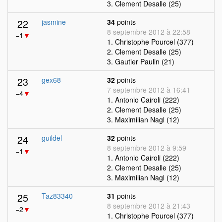
3. Clement Desalle (25)
22
jasmine
34
points
8 septembre 2012 à 22:58
−1
▼
1. Christophe Pourcel (377)
2. Clement Desalle (25)
3. Gautier Paulin (21)
23
gex68
32
points
7 septembre 2012 à 16:41
−4
▼
1. Antonio Cairoli (222)
2. Clement Desalle (25)
3. Maximilian Nagl (12)
24
guildel
32
points
8 septembre 2012 à 9:59
−1
▼
1. Antonio Cairoli (222)
2. Clement Desalle (25)
3. Maximilian Nagl (12)
25
Taz83340
31
points
8 septembre 2012 à 21:43
−2
▼
1. Christophe Pourcel (377)