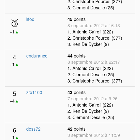
2. Christophe Pourcel (377)
3. Clement Desalle (25)
🥉
lifoo
45
points
8 septembre 2012 à 16:13
+1
▲
1. Antonio Cairoli (222)
2. Christophe Pourcel (377)
3. Ken De Dycker (9)
4
endurance
44
points
8 septembre 2012 à 22:17
+1
▲
1. Antonio Cairoli (222)
2. Clement Desalle (25)
3. Christophe Pourcel (377)
5
zrx1100
43
points
7 septembre 2012 à 9:26
+4
▲
1. Antonio Cairoli (222)
2. Ken De Dycker (9)
3. Clement Desalle (25)
6
dess72
42
points
3 septembre 2012 à 11:59
+1
▲