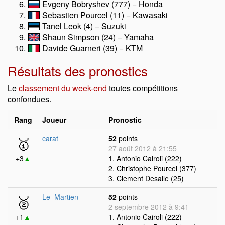
Evgeny Bobryshev (777) − Honda
Sebastien Pourcel (11) − Kawasaki
Tanel Leok (4) − Suzuki
Shaun Simpson (24) − Yamaha
Davide Guarneri (39) − KTM
Résultats des pronostics
Le
classement du week-end
toutes compétitions
confondues.
Rang
Joueur
Pronostic
🥇
carat
52
points
27 août 2012 à 21:55
+3
▲
1. Antonio Cairoli (222)
2. Christophe Pourcel (377)
3. Clement Desalle (25)
🥈
Le_Martien
52
points
2 septembre 2012 à 9:41
+1
▲
1. Antonio Cairoli (222)