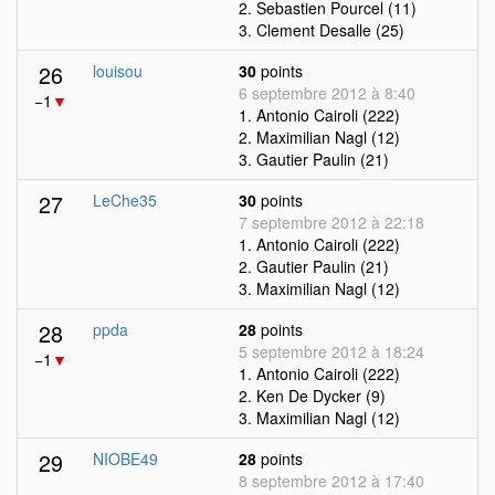
2. Sebastien Pourcel (11)
3. Clement Desalle (25)
26
louisou
30
points
6 septembre 2012 à 8:40
−1
▼
1. Antonio Cairoli (222)
2. Maximilian Nagl (12)
3. Gautier Paulin (21)
27
LeChe35
30
points
7 septembre 2012 à 22:18
1. Antonio Cairoli (222)
2. Gautier Paulin (21)
3. Maximilian Nagl (12)
28
ppda
28
points
5 septembre 2012 à 18:24
−1
▼
1. Antonio Cairoli (222)
2. Ken De Dycker (9)
3. Maximilian Nagl (12)
29
NIOBE49
28
points
8 septembre 2012 à 17:40