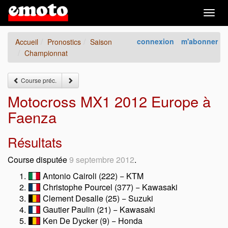
Togg
navig
connexion
m'abonner
Accueil
Pronostics
Saison
Championnat
Course préc.
Motocross MX1 2012 Europe à
Faenza
Résultats
Course disputée
9 septembre 2012
.
Antonio Cairoli (222) − KTM
Christophe Pourcel (377) − Kawasaki
Clement Desalle (25) − Suzuki
Gautier Paulin (21) − Kawasaki
Ken De Dycker (9) − Honda