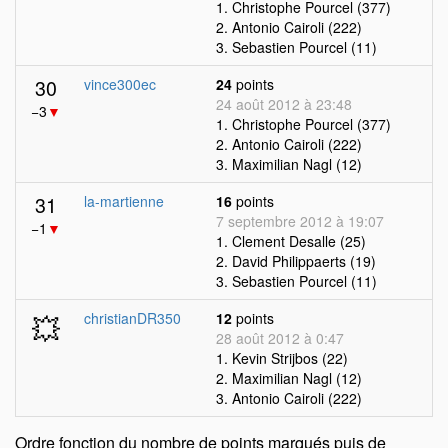
1. Christophe Pourcel (377)
2. Antonio Cairoli (222)
3. Sebastien Pourcel (11)
30
vince300ec
24
points
24 août 2012 à 23:48
−3
▼
1. Christophe Pourcel (377)
2. Antonio Cairoli (222)
3. Maximilian Nagl (12)
31
la-martienne
16
points
7 septembre 2012 à 19:07
−1
▼
1. Clement Desalle (25)
2. David Philippaerts (19)
3. Sebastien Pourcel (11)
💥
christianDR350
12
points
28 août 2012 à 0:47
1. Kevin Strijbos (22)
2. Maximilian Nagl (12)
3. Antonio Cairoli (222)
Ordre fonction du nombre de points marqués puis de