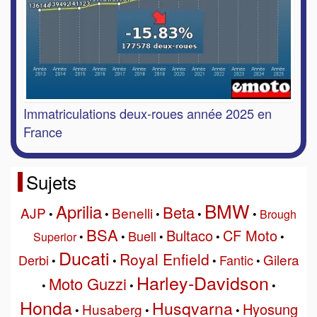
Immatriculations deux-roues année 2025 en
France
Sujets
BMW
Aprilia
Beta
AJP
Benelli
•
•
•
•
•
Brough
BSA
Bultaco
CF Moto
Buell
Superior
•
•
•
•
•
Ducati
Royal Enfield
Gilera
Derbi
Fantic
•
•
•
•
Harley-Davidson
Moto Guzzi
•
•
•
Honda
Husqvarna
Hyosung
Husaberg
•
•
•