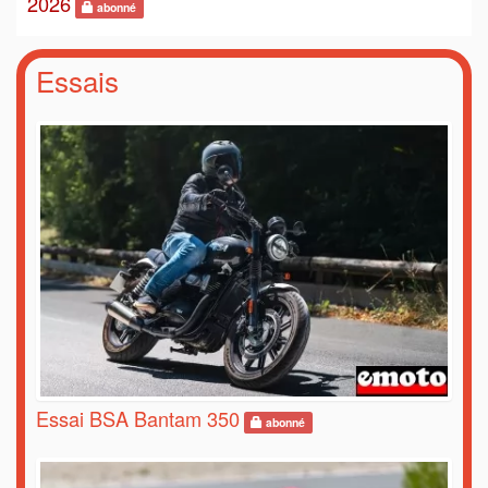
2026
abonné
Essais
Essai BSA Bantam 350
abonné