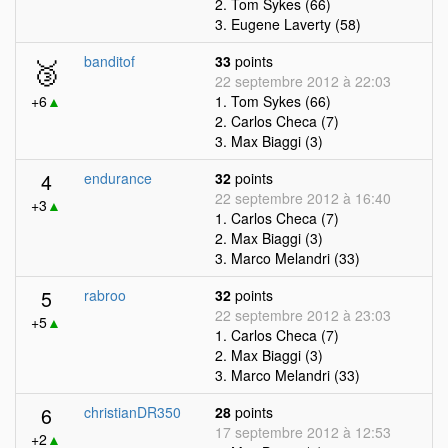
2. Tom Sykes (66)
3. Eugene Laverty (58)
🥉
banditof
33
points
22 septembre 2012 à 22:03
+6
▲
1. Tom Sykes (66)
2. Carlos Checa (7)
3. Max Biaggi (3)
4
endurance
32
points
22 septembre 2012 à 16:40
+3
▲
1. Carlos Checa (7)
2. Max Biaggi (3)
3. Marco Melandri (33)
5
rabroo
32
points
22 septembre 2012 à 23:03
+5
▲
1. Carlos Checa (7)
2. Max Biaggi (3)
3. Marco Melandri (33)
6
christianDR350
28
points
17 septembre 2012 à 12:53
+2
▲