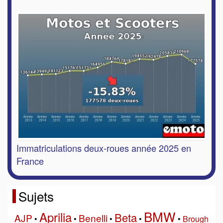
Immatriculations deux-roues année 2025 en
France
Sujets
BMW
Aprilia
Beta
AJP
Benelli
•
•
•
•
•
Brough