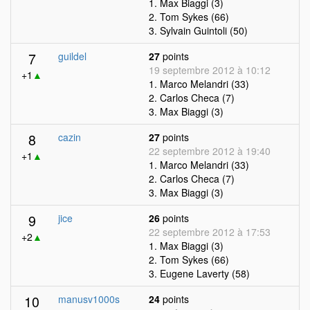
1. Max Biaggi (3)
2. Tom Sykes (66)
3. Sylvain Guintoli (50)
7
guildel
27
points
19 septembre 2012 à 10:12
+1
▲
1. Marco Melandri (33)
2. Carlos Checa (7)
3. Max Biaggi (3)
8
cazin
27
points
22 septembre 2012 à 19:40
+1
▲
1. Marco Melandri (33)
2. Carlos Checa (7)
3. Max Biaggi (3)
9
jice
26
points
22 septembre 2012 à 17:53
+2
▲
1. Max Biaggi (3)
2. Tom Sykes (66)
3. Eugene Laverty (58)
10
manusv1000s
24
points