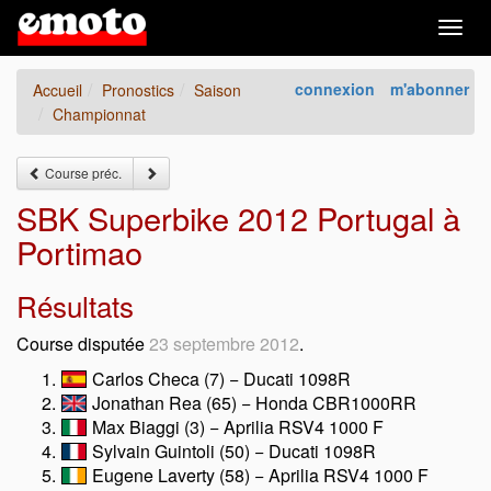
Togg
navig
connexion
m'abonner
Accueil
Pronostics
Saison
Championnat
Course préc.
SBK Superbike 2012 Portugal à
Portimao
Résultats
Course disputée
23 septembre 2012
.
Carlos Checa (7) − Ducati 1098R
Jonathan Rea (65) − Honda CBR1000RR
Max Biaggi (3) − Aprilia RSV4 1000 F
Sylvain Guintoli (50) − Ducati 1098R
Eugene Laverty (58) − Aprilia RSV4 1000 F