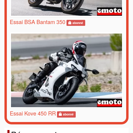
Essai BSA Bantam 350
abonné
Essai Kove 450 RR
abonné