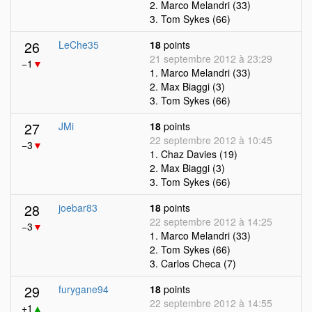
2. Marco Melandri (33)
3. Tom Sykes (66)
26
LeChe35
18
points
21 septembre 2012 à 23:29
−1
▼
1. Marco Melandri (33)
2. Max Biaggi (3)
3. Tom Sykes (66)
27
JMi
18
points
22 septembre 2012 à 10:45
−3
▼
1. Chaz Davies (19)
2. Max Biaggi (3)
3. Tom Sykes (66)
28
joebar83
18
points
22 septembre 2012 à 14:25
−3
▼
1. Marco Melandri (33)
2. Tom Sykes (66)
3. Carlos Checa (7)
29
furygane94
18
points
22 septembre 2012 à 14:55
+1
▲