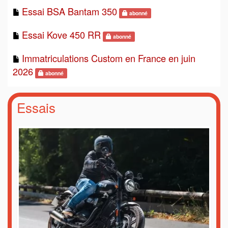
Essai BSA Bantam 350
abonné
Essai Kove 450 RR
abonné
Immatriculations Custom en France en juin
2026
abonné
Essais