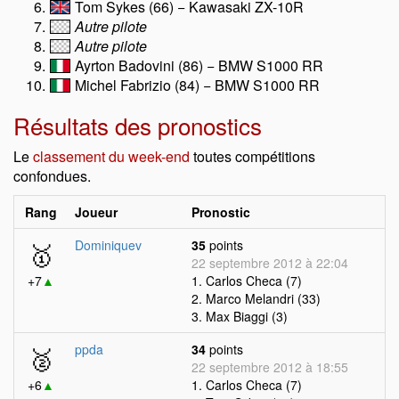
Tom Sykes (66) − Kawasaki ZX-10R
Autre pilote
Autre pilote
Ayrton Badovini (86) − BMW S1000 RR
Michel Fabrizio (84) − BMW S1000 RR
Résultats des pronostics
Le
classement du week-end
toutes compétitions
confondues.
Rang
Joueur
Pronostic
🥇
Dominiquev
35
points
22 septembre 2012 à 22:04
+7
▲
1. Carlos Checa (7)
2. Marco Melandri (33)
3. Max Biaggi (3)
🥈
ppda
34
points
22 septembre 2012 à 18:55
+6
▲
1. Carlos Checa (7)