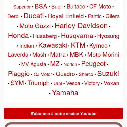
BSA
Bultaco
CF Moto
Buell
Superior
•
•
•
•
•
Ducati
Royal Enfield
Gilera
Derbi
Fantic
•
•
•
•
Harley-Davidson
Moto Guzzi
•
•
•
Honda
Husqvarna
Hyosung
Husaberg
•
•
•
Kawasaki
KTM
Kymco
Indian
•
•
•
•
•
MBK
Matra
Moto Morini
Laverda
Mash
•
•
•
•
Peugeot
MZ
MV Agusta
•
•
•
Norton
•
•
Suzuki
Piaggio
Quadro
•
QJ Motor
•
•
Sherco
•
SYM
Triumph
Voxan
Vespa
Victory
•
•
•
Ural
•
•
•
Yamaha
•