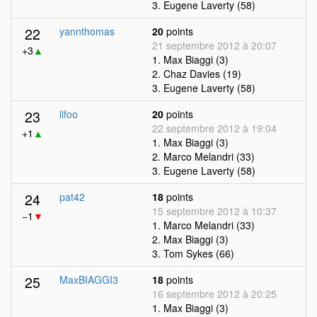
3. Eugene Laverty (58)
22
yannthomas
20
points
21 septembre 2012 à 20:07
+3
▲
1. Max Biaggi (3)
2. Chaz Davies (19)
3. Eugene Laverty (58)
23
lifoo
20
points
22 septembre 2012 à 19:04
+1
▲
1. Max Biaggi (3)
2. Marco Melandri (33)
3. Eugene Laverty (58)
24
pat42
18
points
15 septembre 2012 à 10:37
−1
▼
1. Marco Melandri (33)
2. Max Biaggi (3)
3. Tom Sykes (66)
25
MaxBIAGGI3
18
points
16 septembre 2012 à 20:25
1. Max Biaggi (3)