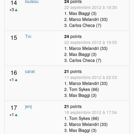
14
louisou
24
points
22 septembre 2012 à 19:30
+3
▲
1. Max Biaggi (3)
2. Marco Melandri (33)
3. Carlos Checa (7)
15
Tm
24
points
22 septembre 2012 à 19:55
1. Marco Melandri (33)
2. Max Biaggi (3)
3. Carlos Checa (7)
16
carat
21
points
11 septembre 2012 à 22:03
+1
▲
1. Marco Melandri (33)
2. Tom Sykes (66)
3. Max Biaggi (3)
17
jenj
21
points
18 septembre 2012 à 17:54
+1
▲
1. Tom Sykes (66)
2. Marco Melandri (33)
3. Max Biaggi (3)