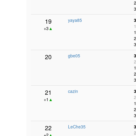
2
3
19
yaya85
1
+3
▲
1
2
3
20
gbe05
2
1
2
3
21
cazin
2
+1
▲
1
2
3
22
LeChe35
2
+2
▲