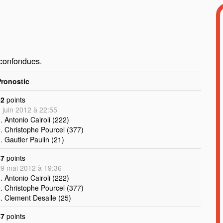
 confondues.
Pronostic
52
points
 juin 2012 à 22:55
. Antonio Cairoli (222)
. Christophe Pourcel (377)
. Gautier Paulin (21)
47
points
9 mai 2012 à 19:36
. Antonio Cairoli (222)
. Christophe Pourcel (377)
. Clement Desalle (25)
47
points