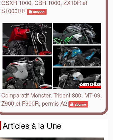
GSXR 1000, CBR 1000, ZX10R et
S1000RR
abonné
Comparatif Monster, Trident 800, MT-09,
Z900 et F900R, permis A2
abonné
Articles à la Une