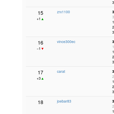
3
15
zrx1100
3
+1
▲
1
2
3
16
vince300ec
1
−1
▼
1
2
3
17
carat
2
+3
▲
1
2
3
18
joebar83
2
1