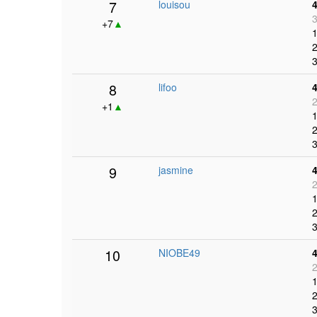
7
louisou
3
+7
▲
1
2
3
8
lifoo
2
+1
▲
1
2
3
9
jasmine
2
1
2
3
10
NIOBE49
2
1
2
3