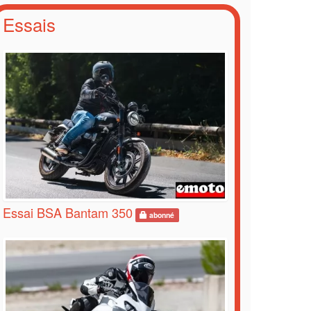
Essais
Essai BSA Bantam 350
abonné