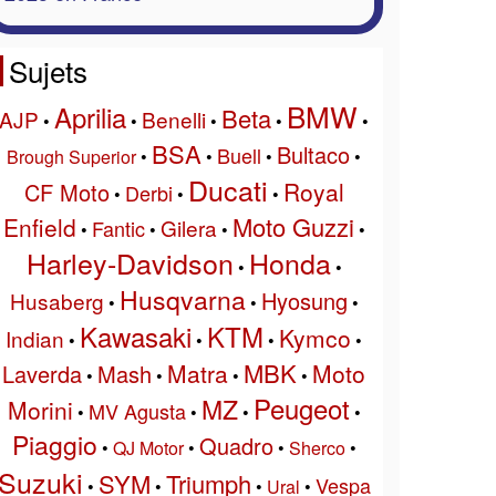
Sujets
BMW
Aprilia
Beta
AJP
Benelli
•
•
•
•
•
BSA
Bultaco
Buell
Brough Superior
•
•
•
•
Ducati
Royal
CF Moto
Derbi
•
•
•
Moto Guzzi
Enfield
Gilera
Fantic
•
•
•
•
Harley-Davidson
Honda
•
•
Husqvarna
Hyosung
Husaberg
•
•
•
Kawasaki
KTM
Kymco
Indian
•
•
•
•
MBK
Matra
Moto
Laverda
Mash
•
•
•
•
Peugeot
MZ
Morini
MV Agusta
•
•
•
•
Piaggio
Quadro
•
QJ Motor
•
•
Sherco
•
Suzuki
SYM
Triumph
Vespa
•
•
•
Ural
•