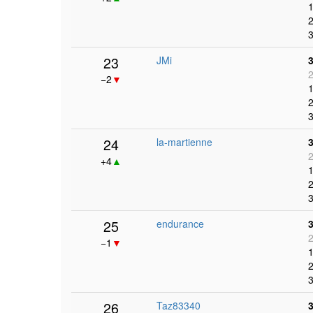
1
2
3
23
JMi
2
−2
▼
1
2
3
24
la-martienne
2
+4
▲
1
2
3
25
endurance
2
−1
▼
1
2
3
26
Taz83340