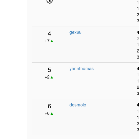
1
1
2
3
4
gex68
2
+7
▲
1
2
3
5
yannthomas
1
+2
▲
1
2
3
6
desmolo
1
+6
▲
1
2
3