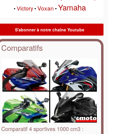
Yamaha
Voxan
Victory
•
•
•
Comparatifs
Comparatif 4 sportives 1000 cm3 :