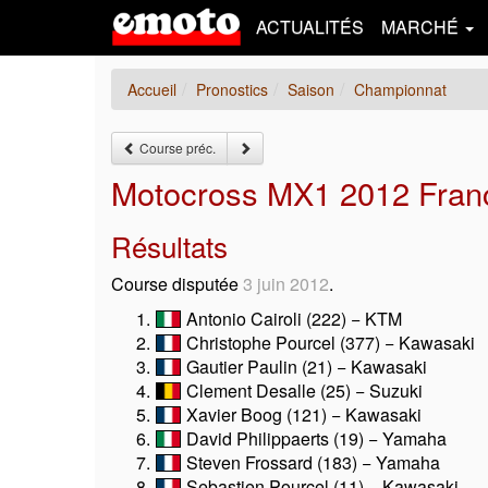
ACTUALITÉS
MARCHÉ
Accueil
Pronostics
Saison
Championnat
Course préc.
Motocross MX1 2012 Franc
Résultats
Course disputée
3 juin 2012
.
Antonio Cairoli (222) − KTM
Christophe Pourcel (377) − Kawasaki
Gautier Paulin (21) − Kawasaki
Clement Desalle (25) − Suzuki
Xavier Boog (121) − Kawasaki
David Philippaerts (19) − Yamaha
Steven Frossard (183) − Yamaha
Sebastien Pourcel (11) − Kawasaki