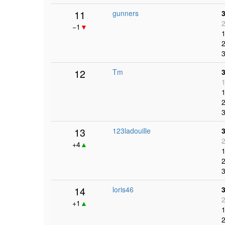
11
gunners
2
−1
▼
1
2
3
12
Tm
1
1
2
3
13
123ladouille
2
+4
▲
1
2
3
14
loris46
2
+1
▲
1
2