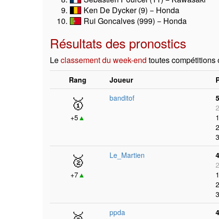
Ken De Dycker (9) − Honda
Rui Goncalves (999) − Honda
Résultats des pronostics
Le
classement du week-end
toutes compétitions
Rang
Joueur
🥇
banditof
2
+5
▲
1
2
3
🥈
Le_Martien
2
+7
▲
1
2
3
🥉
ppda