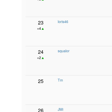
23
loris46
+4
▲
24
squalor
+2
▲
25
Tm
26
JMi