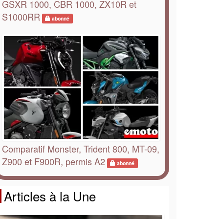
GSXR 1000, CBR 1000, ZX10R et
S1000RR
abonné
Comparatif Monster, Trident 800, MT-09,
Z900 et F900R, permis A2
abonné
Articles à la Une