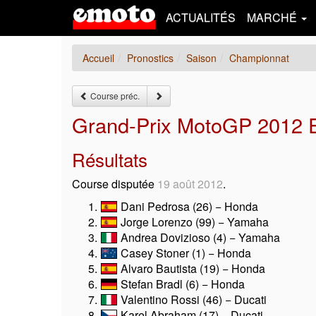
ACTUALITÉS
MARCHÉ
Accueil
Pronostics
Saison
Championnat
Course préc.
Grand-Prix MotoGP 2012 Et
Résultats
Course disputée
19 août 2012
.
Dani Pedrosa (26) − Honda
Jorge Lorenzo (99) − Yamaha
Andrea Dovizioso (4) − Yamaha
Casey Stoner (1) − Honda
Alvaro Bautista (19) − Honda
Stefan Bradl (6) − Honda
Valentino Rossi (46) − Ducati
Karel Abraham (17) − Ducati