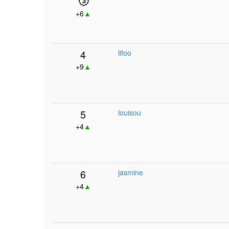
+6
▲
4
lifoo
+9
▲
5
louisou
+4
▲
6
jasmine
+4
▲