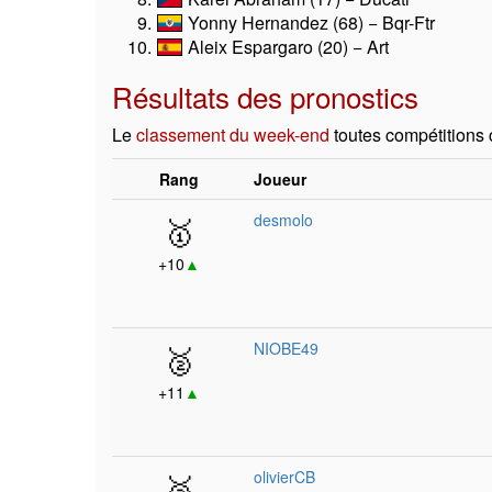
Yonny Hernandez (68) − Bqr-Ftr
Aleix Espargaro (20) − Art
Résultats des pronostics
Le
classement du week-end
toutes compétitions
Rang
Joueur
🥇
desmolo
+10
▲
🥈
NIOBE49
+11
▲
🥉
olivierCB