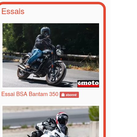
Essais
Essai BSA Bantam 350
abonné