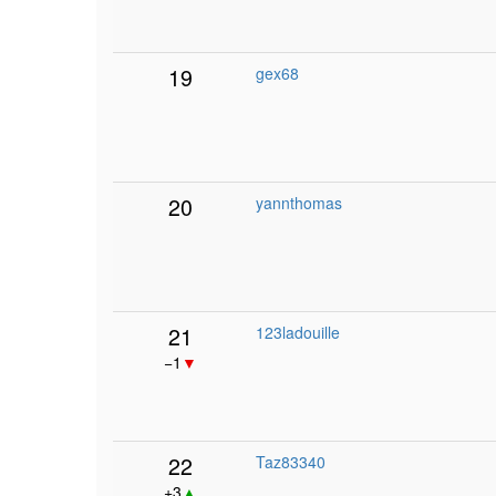
19
gex68
20
yannthomas
21
123ladouille
−1
▼
22
Taz83340
+3
▲