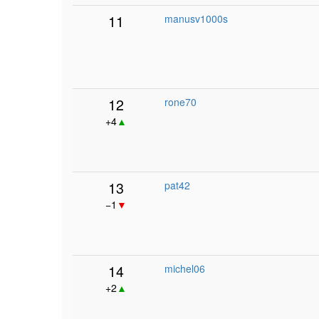
11
manusv1000s
12
rone70
+4
▲
13
pat42
−1
▼
14
michel06
+2
▲