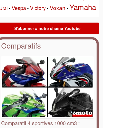
Yamaha
Voxan
Vespa
Victory
Ural
•
•
•
•
Comparatifs
Comparatif 4 sportives 1000 cm3 :