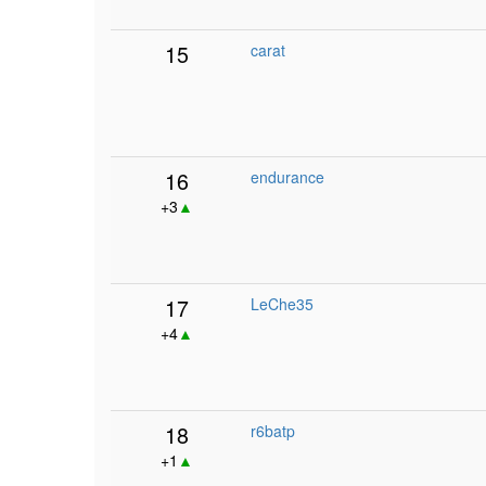
15
carat
16
endurance
+3
▲
17
LeChe35
+4
▲
18
r6batp
+1
▲