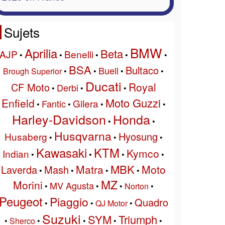
Sujets
BMW
Aprilia
Beta
AJP
Benelli
•
•
•
•
•
BSA
Bultaco
Buell
Brough Superior
•
•
•
•
Ducati
Royal
CF Moto
Derbi
•
•
•
Moto Guzzi
Enfield
Gilera
Fantic
•
•
•
•
Harley-Davidson
Honda
•
•
Husqvarna
Hyosung
Husaberg
•
•
•
Kawasaki
KTM
Kymco
Indian
•
•
•
•
MBK
Matra
Moto
Laverda
Mash
•
•
•
•
MZ
Morini
MV Agusta
•
•
•
Norton
•
Peugeot
Piaggio
Quadro
•
•
QJ Motor
•
Suzuki
SYM
Triumph
•
Sherco
•
•
•
•